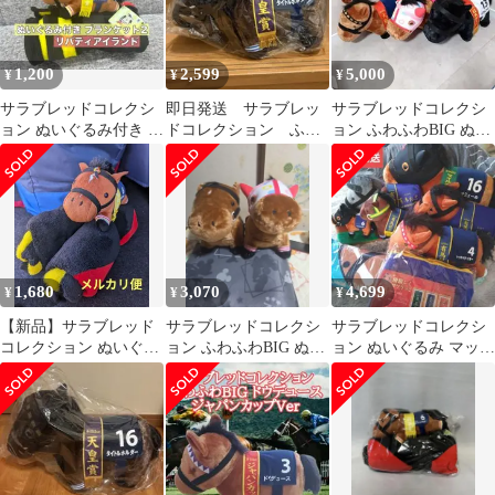
1,200
2,599
5,000
¥
¥
¥
サラブレッドコレクシ
即日発送 サラブレッ
サラブレッドコレクシ
ョン ぬいぐるみ付き ブ
ドコレクション ふわ
ョン ふわふわBIG ぬい
ランケット2 リバティ
ふわBIG タイトルホル
ぐるみ 3種セット
アイランド
ダー
1,680
3,070
4,699
¥
¥
¥
【新品】サラブレッド
サラブレッドコレクシ
サラブレッドコレクシ
コレクション ぬいぐる
ョン ふわふわBIG ぬい
ョン ぬいぐるみ マット
み付ブランケット2 リ
ぐるみ 2体セット
マフラータオル まとめ
バティアイランド
売り 8点