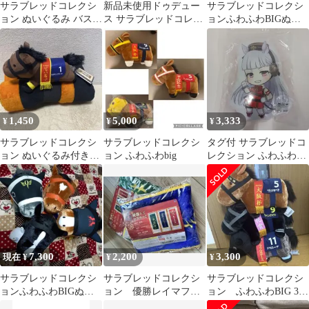
サラブレッドコレクシ
新品未使用ドゥデュー
サラブレッドコレクシ
ョン ぬいぐるみ バスタ
ス サラブレッドコレク
ョンふわふわBIGぬい
オル 豪華セット
ション ジョッキーぬい
ぐるみ2体セット
ぐるみ(武豊)③
1,450
5,000
3,333
¥
¥
¥
サラブレッドコレクシ
サラブレッドコレクシ
タグ付 サラブレッドコ
ョン ぬいぐるみ付きブ
ョン ふわふわbig
レクション ふわふわ
ランケット キタサン
BIG 他 ばら売り不可
ブラック
7,300
2,200
3,300
現在 ¥
¥
¥
サラブレッドコレクシ
サラブレッドコレクシ
サラブレッドコレクシ
ョンふわふわBIGぬい
ョン 優勝レイマフラ
ョン ふわふわBIG 3個
ぐるみ
ー2 ソダシ コントレ
セット