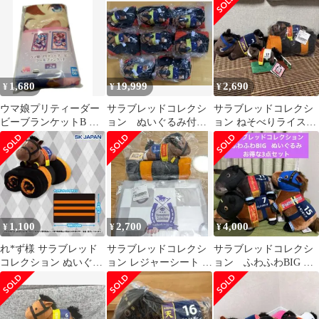
イル
1,680
19,999
2,690
¥
¥
¥
ウマ娘プリティーダー
サラブレッドコレクシ
サラブレッドコレクシ
ビーブランケットB 約
ョン ぬいぐるみ付き
ョン ねそべりライスシ
65×90cm 1種類
ブランケット リバテ
ャワー タイトー キタサ
ィアイランド ８個
ンブラック
1,100
2,700
4,000
¥
¥
¥
れ*ず様 サラブレッド
サラブレッドコレクシ
サラブレッドコレクシ
コレクション ぬいぐる
ョン レジャーシート ブ
ョン ふわふわBIG ぬ
み付きブランケット3
ランケット
いぐるみお得な3点セッ
キタサンブラッ
ト