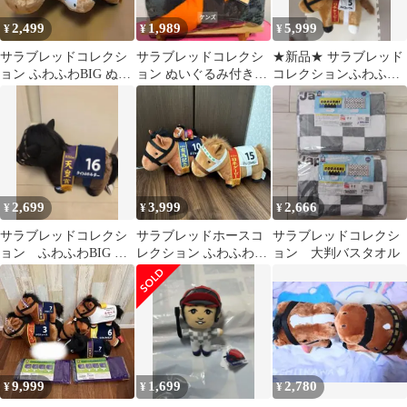
2,499
1,989
5,999
¥
¥
¥
サラブレッドコレクシ
サラブレッドコレクシ
★新品★ サラブレッド
ョン ふわふわBIG ぬい
ョン ぬいぐるみ付きブ
コレクションふわふわ
ぐるみ 2種セット
ランケット キタサンブ
BIgぬいぐるみ 3種セッ
ラック
ト
2,699
3,999
2,666
¥
¥
¥
サラブレッドコレクシ
サラブレッドホースコ
サラブレッドコレクシ
ョン ふわふわBIG タ
レクション ふわふわ
ョン 大判バスタオル
イトルホルダー
BIG 3点セット
9,999
1,699
2,780
¥
¥
¥