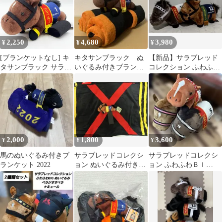
2,250
4,680
3,980
¥
¥
¥
[ブランケットなし] キ
キタサンブラック ぬ
【新品】サラブレッド
タサンブラック サラブ
いぐるみ付きブランケ
コレクション ふわふわ
レッドコレクション ぬ
ット3 サラブレッドコ
BIGぬいぐるみ
いぐるみ付きブランケ
レクション
ット3 ※タグ付 競馬
2,000
1,800
3,600
¥
¥
¥
馬のぬいぐるみ付きブ
サラブレッドコレクシ
サラブレッドコレクシ
ランケット 2022
ョン ぬいぐるみ付きブ
ョン ふわふわＢＩ
ランケット2リバティア
Ｇ 3体セット
イランド