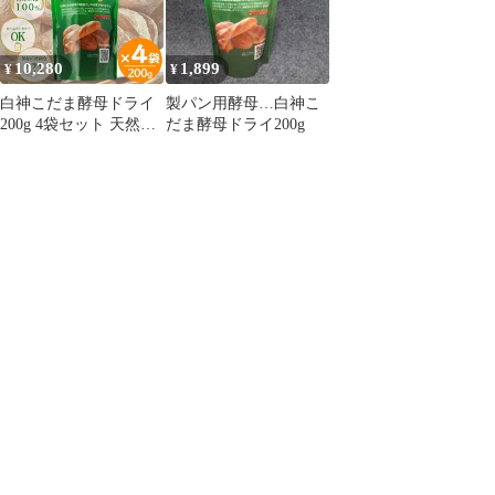
10,280
1,899
¥
¥
白神こだま酵母ドライ
製パン用酵母…白神こ
200g 4袋セット 天然酵
だま酵母ドライ200g
母 製パン用 ホームベー
カリー パン作り 国産酵
母