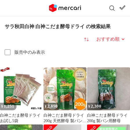
サラ秋田白神 白神こだま酵母ドライ の検索結果
並び替え
販売中のみ表示
1,251
2,890
2,300
¥
¥
¥
白神こだま酵母ドライ
白神こだま酵母ドライ
白神こだま酵母ドライ
お試し5袋
200g 天然酵母 製パン用
200g 製パン用酵母
ホームベーカリー パン