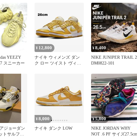
BLUE IF2857-700 ダー
サルファーフォトブル
スニーカー 靴 シューズ
【160-260801-ko-13-tei
12,800
8,400
¥
¥
as YEEZY
ナイキ ウィメンズ ダン
NIKE JUNIPER TRAIL 2
ur 27 スニーカー
ク ロー ツイスト ヴィヴ
DM0822-101
ィッドサルファー 26cm
8,000
5,800
¥
¥
アジョーダン
ナイキ ダンク LOW
NIKE JORDAN WHY
ィットサルファ
NOT .6 PF サイズ27.5c