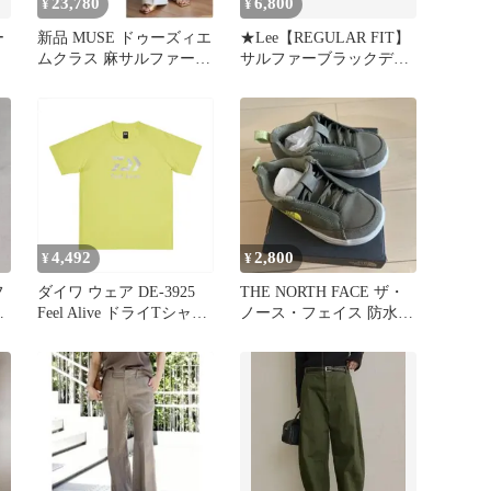
23,780
6,800
¥
¥
ー
新品 MUSE ドゥーズィエ
★Lee【REGULAR FIT】
ムクラス 麻サルファー
サルファーブラックデニ
標
ワイドパンツ ホワイト
ムパンツ表記34×32
36
4,492
2,800
¥
¥
フ
ダイワ ウェア DE-3925
THE NORTH FACE ザ・
Feel Alive ドライTシャツ
ノース・フェイス 防水シ
7
サルファースプリング
ューズ 17cm
XL