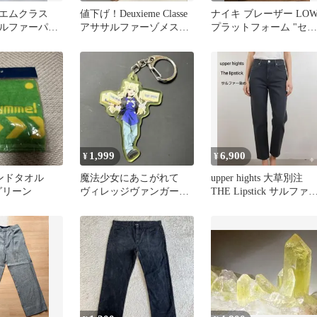
エムクラス
値下げ！Deuxieme Classe
ナイキ ブレーザー LO
ルファーパン
アササルファーゾメスカ
プラットフォーム "セイ
サルファーパン
ート 麻 リネン
ル/ビビッドサルファー
1,999
6,900
¥
¥
 ハンドタオル
魔法少女にあこがれて
upper hights 大草別注
 グリーン
ヴィレッジヴァンガー
THE Lipstick サルファ
ド マジアサルファ ア
加工
クキー