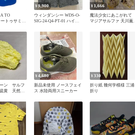
9,900
1,666
¥
¥
A TO
ウィンダンシー WDS-O-
魔法少女にあこがれ
 シートゥサミッ
SIG-24-Q4-PT-01 ハイサ
マジアサルファ 天川薫
ウェイトドライ
ルファー ショートパンツ
グッズセット
ショーツ HIGH SULFER
メンズ L
ISItems【USED】【古
着】【中古】50163941
4,680
330
¥
¥
ーン サルフ
新品未使用 ノースフェイ
折り紙 幾何学模様 三浦
硫黄 天然
ス 水陸両用スニーカー
折り
g No.864