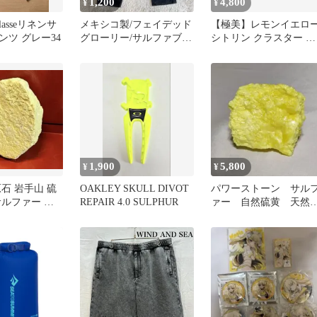
1,200
4,800
¥
¥
Classeリネンサ
メキシコ製/フェイデッド
【極美】レモンイエロ
ンツ グレー34
グローリー/サルファブラ
シトリン クラスター サ
ック/デニムパンツ
ルファークォーツ 鉱物
本 原石
1,900
5,800
¥
¥
石 岩手山 硫
OAKLEY SKULL DIVOT
パワーストーン サル
サルファー 天
REPAIR 4.0 SULPHUR
ァー 自然硫黄 天然
ーストーン 鉱
石 原石 144g No.86