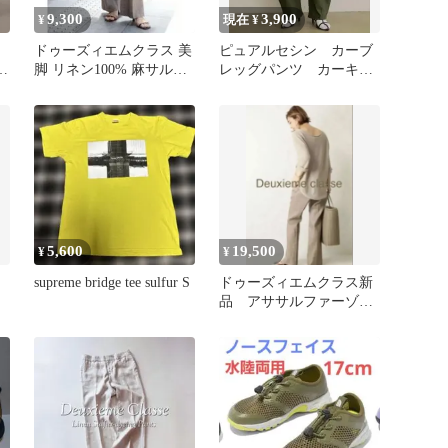
9,300
3,900
¥
現在 ¥
て
ドゥーズィエムクラス 美
ピュアルセシン カーブ
子
脚 リネン100% 麻サルフ
レッグパンツ カーキ
ァー染めパンツ ブラウン
S
5,600
19,500
¥
¥
supreme bridge tee sulfur S
ドゥーズィエムクラス新
品 アササルファーゾメ
パンツ36