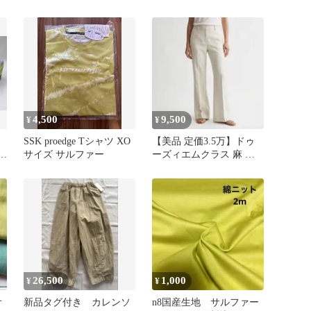
4,500
9,500
¥
¥
SSK proedge Tシャツ XO
【美品 定価3.5万】ドゥ
ロ
サイズ サルファー
ーズィエムクラス 麻 サ
ルファーパンツ リネン
38
26,500
1,000
¥
¥
オ
新品タグ付き カレンソ
n8国産生地 サルファー