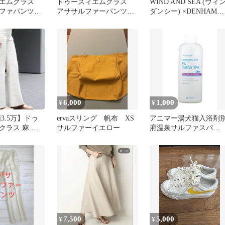
ィエムクラス
ドゥーズィエムクラス
WIND AND SEA (ウィ
ルファパンツ
アササルファーパンツ
ダンシー) ×DENHAM
ナチュラル
SULFUR TEE デンハム
サルファー クルーネッ
半袖Tシャツ カットソ
ホワイト WDS-C-DHM-
23-Q4-08
6,000
1,000
¥
¥
3.5万】ドゥ
ervaスリング 帆布 XS
アニマー湯犬猫入浴剤
クラス 麻 サ
サルファーイエロー
府温泉サルファスパ
ンツ リネン
200mL動物病院専売品
2025年9月
7,500
5,000
¥
¥