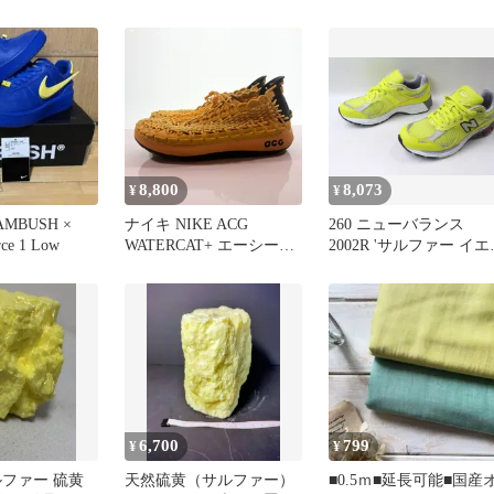
ー
8,800
8,073
¥
¥
AMBUSH ×
ナイキ NIKE ACG
260 ニューバランス
rce 1 Low
WATERCAT+ エーシージ
2002R 'サルファー イエ
ー ウォーターキャット
ー'
UNIVERSITY GOLD ユニ
バーシティ ゴールド
CZ0931-700 S-453
6,700
799
¥
¥
ルファー 硫黄
天然硫黄（サルファー）
■0.5ｍ■延長可能■国産