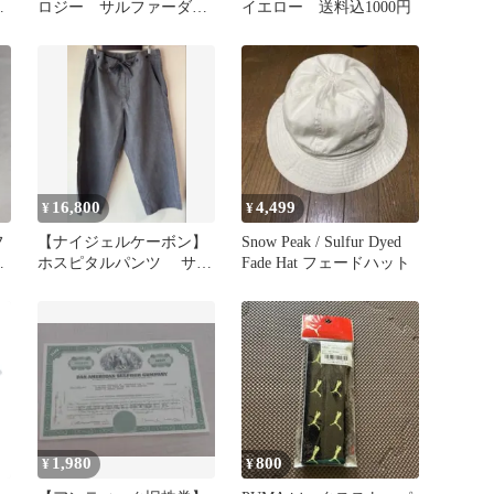
ン
ロジー サルファーダイ
イエロー 送料込1000円
ー
ドロストパンツ ベージ
ュ
16,800
4,499
¥
¥
フ
【ナイジェルケーボン】
Snow Peak / Sulfur Dyed
ホスピタルパンツ サル
Fade Hat フェードハット
6
ファーダイ34
1,980
800
¥
¥