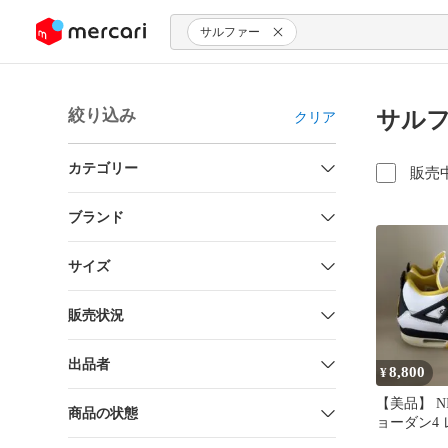
ンツにスキップ
サルファー
絞り込み
サルフ
クリア
カテゴリー
販売
ブランド
サイズ
販売状況
出品者
8,800
¥
【美品】 N
商品の状態
ョーダン4 
ヴィッドサ