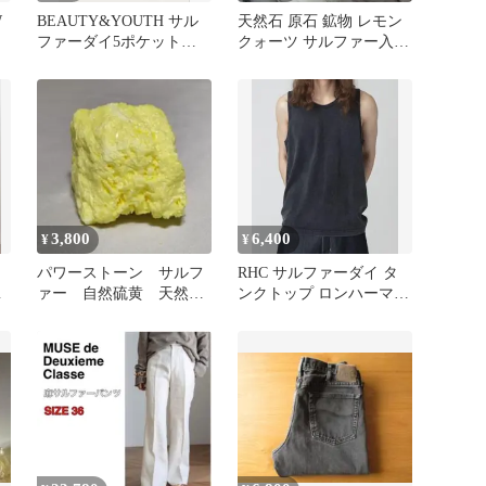
W
BEAUTY&YOUTH サル
天然石 原石 鉱物 レモン
ファーダイ5ポケットパ
クォーツ サルファー入り
ンツ アイボリー Mサイ
水晶 レモン水晶 硫黄 ②
ズ
3,800
6,400
¥
¥
パワーストーン サルフ
RHC サルファーダイ タ
ー
ァー 自然硫黄 天然
ンクトップ ロンハーマン
石 原石 89g No.865
Mサイズ