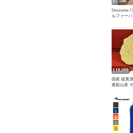
7,500
¥
Deuxieme 
ルファーパ
10,000
¥
国産 硫黄原
黄鉱山産 
然石 パワ
物