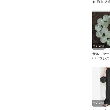
石 原石 天
2,780
¥
サルファー
① ブレス
7,700
¥