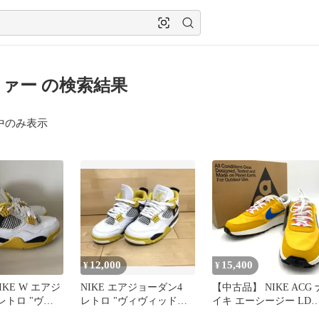
ァー の検索結果
中のみ表示
12,000
15,400
¥
¥
IKE W エアジ
NIKE エアジョーダン4
【中古品】 NIKE ACG ナ
レトロ "ヴィ
レトロ "ヴィヴィッドサ
イキ エーシージー LDV
ルファー"
ルファー" 22cm
DARK SULPHUR-PHOT