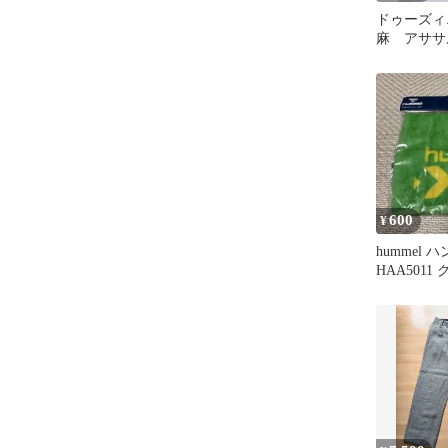
ドゥーズィ
麻 アササ
ツ アサ 
ツ
600
¥
hummel
HAA5011