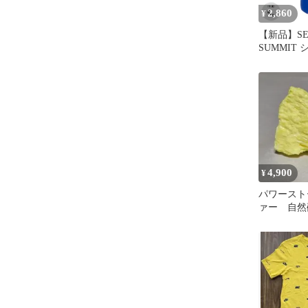
2,860
¥
【新品】SE
SUMMIT
ト ライト
バッグ5L
4,900
¥
パワースト
ァー 自然
石 原石 94