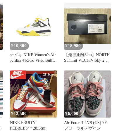
ク
ズ エアジョーダン4 レト
ー
ロ "ヴィヴィッドサルフ
ァー" AQ9129-101
】
10,300
18,980
¥
¥
ナイキ NIKE Women's Air
【走行距離8km】NORTH
Jordan 4 Retro Vivid Sulfur
Summit VECTIV Sky 2
ウィメンズ エアジョーダ
25.5
ン4 レトロ ヴィヴィッド
サルファー スニーカー
US9 黄 イエロー AQ9129-
101
12,500
6,000
¥
¥
NIKE FRUiTY
Air Force 1 LV8 (GS) 7Y
m
PEBBLES™ 28.5cm
フローラルデザイン