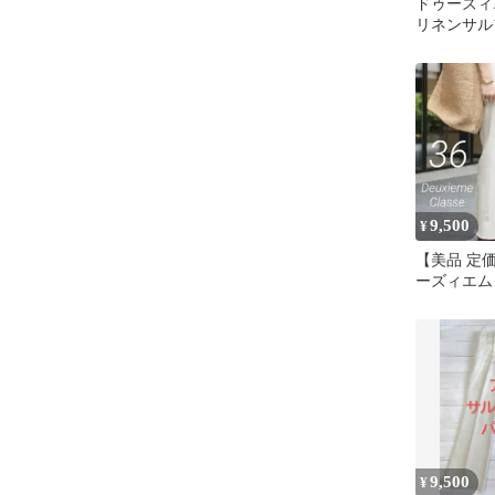
ドゥーズ
リネンサ
34
9,500
¥
【美品 定価
ーズィエム
ルファーパ
36
9,500
¥