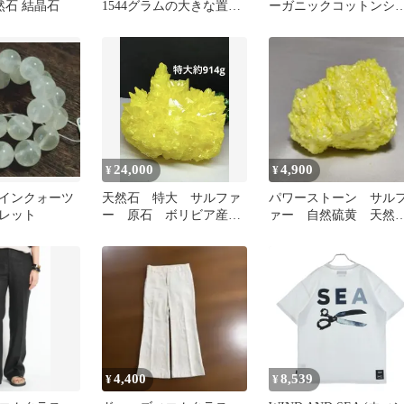
然石 結晶石
1544グラムの大きな置物
ーガニックコットンシ
石言葉は活力生命力勇気
グルガーゼ◇サルファ
です!
イエロー
24,000
4,900
¥
¥
インクォーツ
天然石 特大 サルファ
パワーストーン サル
レット
ー 原石 ボリビア産
ァー 自然硫黄 天然
約914g 台座付き⭐️2344
石 原石 105g No.86
4,400
8,539
¥
¥