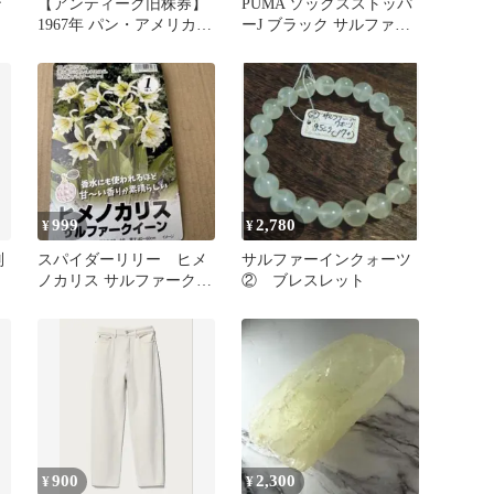
ン
【アンティーク旧株券】
PUMA ソックスストッパ
1967年 パン・アメリカ
ーJ ブラック サルファー
ン・サルファー
スプリング
ク
ー
999
2,780
¥
¥
別
スパイダーリリー ヒメ
サルファーインクォーツ
ノカリス サルファークイ
② ブレスレット
ーン 2球
900
2,300
¥
¥