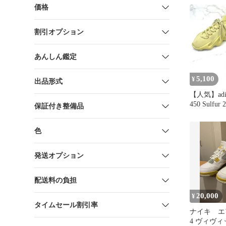
価格
割引オプション
あんしん鑑定
5,100
¥
出品形式
【人気】adid
450 Sulf
保証付き整備品
色
発送オプション
配送料の負担
20,000
¥
タイムセール割引率
ナイキ エ
4 ヴィヴ