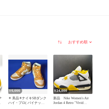
並び替え
6,666
24,000
¥
¥
✴️ 美品✴️ナイキSBダンク
新品 Nike Women's Air
ハイ・プロ( パイナップ
Jordan 4 Retro "Vivid
O
ル）26.0cm
Sulfur" ナイキ ウィメン