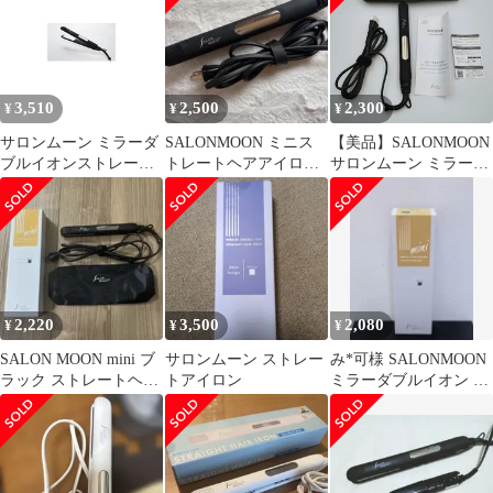
3,510
2,500
2,300
¥
¥
¥
サロンムーン ミラーダ
SALONMOON ミニス
【美品】SALONMOON
ブルイオンストレート
トレートヘアアイロン
サロンムーン ミラーダ
ヘアアイロン ブラック
ブラック
ブルイオン ミニストレ
SLM106SALONMOON
ートヘアアイロン
（サロンムーン） ［交
SLM110 ブラック ヘア
流（コード）式］
ケア スタイリング 美容
家電 【MY364】
2,220
3,500
2,080
¥
¥
¥
SALON MOON mini ブ
サロンムーン ストレー
み*可様 SALONMOON
ラック ストレートヘア
トアイロン
ミラーダブルイオン ミ
アイロン 20mm
ニストレートアイロン
SLM