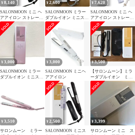
8,140
2,600
7,620
¥
¥
¥
SALONMOON ミニ ヘ
SALONMOON ミラー
SALONMOON ミニ ヘ
アアイロン ストレート
ダブルイオン ミニスト
アアイロン ストレート
20mm 2WAY 軽量 コン
レートヘアアイロン
20mm 2WAY 軽量 コン
パクト 高速起動 ダブル
パクト 高速起動 ダブル
マイナスイオン 80～
マイナスイオン 80～
230℃ | デジタル表示 海
230℃ | デジタル表示 海
外対応 80～230℃ 人気
外対応 80～230℃ 人気
(ムーングレー) サロン
(ムーングレー) サロン
ムーン AM20BKm ポー
ムーン AM20WTm ポー
3,000
3,000
3,500
¥
¥
¥
チ付きe
チ付きpms
SALONMOON ミラー
SALONMOON ミニヘ
【サロンムーン】ミラ
ダブルイオン ミニスト
アアイロン
ーダブルイオン ミニ
レートヘアアイロン 本
ストレートヘアアイロ
体
ン ブラック
3,510
2,500
3,399
¥
¥
¥
サロンムーン ミラー
SALONMOON ミニス
サロンムーン ミニ ス