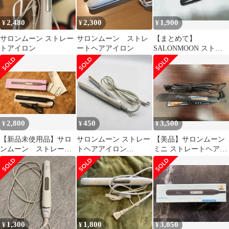
2,480
2,300
1,900
¥
¥
¥
サロンムーン ストレー
サロンムーン ストレ
【まとめて】
トアイロン
ートヘアアイロン
SALONMOON ストレ
ートヘアアイロン &ミ
ニアイロン★2本★
2,800
450
3,500
¥
¥
¥
【新品未使用品】サロ
サロンムーン ストレー
【美品】サロンムーン
ンムーン ストレート
トヘアアイロン
ミニ ストレートヘアア
ヘアアイロン
SLM006WH Salon Moon
イロン ブラック (使用3
Pro プレート24mm ホワ
回のみ)
イト ER6-09-60
1,300
1,800
3,050
¥
¥
¥