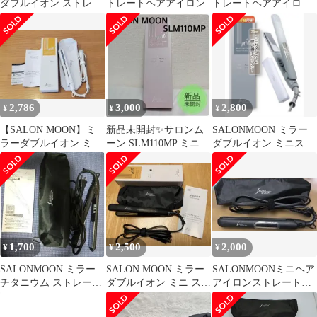
ダブルイオン ストレー
トレートヘアアイロン
トレートヘアアイロン
トヘアアイロン 24mm
ムーングレー ミラーダ
80℃?230℃ 海外対応 交
ブルイオン
流(コード)式 モーヴピ
ンク SLM106
2,786
3,000
2,800
¥
¥
¥
【SALON MOON】ミ
新品未開封✨️サロンム
SALONMOON ミラー
ラーダブルイオン ミニ
ーン SLM110MP ミニス
ダブルイオン ミニスト
ストレートヘアアイロ
トレートヘアアイロン
レートヘアアイロン
ン
ピンク
1,700
2,500
2,000
¥
¥
¥
SALONMOON ミラー
SALON MOON ミラー
SALONMOONミニヘア
チタニウム ストレート
ダブルイオン ミニ スト
アイロンストレート
アイロン ミニ 本体
レートヘアアイロン
20mm(ポーチ付き)＆箱
説明書付き