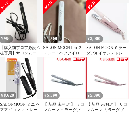
オン ストレート ヘアア
ロン
ート火傷防止カバー付
イロン
き
950
1,500
2,000
¥
¥
¥
【購入前プロフ必読⚠️
SALON MOON Pro ス
SALON MOON ミラー
様専用】サロンムー
トレートヘアアイロン
ダブルイオンストレー
ン ストレートヘアア
ホワイト
トヘアアイロン モー
イロン
ヴピンク
8,620
5,390
5,390
¥
¥
¥
SALONMOON ミニ ヘ
【 新品 未開封 】 サロ
【 新品 未開封 】 サロ
アアイロン ストレート
ンムーン ミラーダブル
ンムーン ミラーダブル
20mm 2WAY 軽量 コン
イオンストレートヘア
イオンストレートヘア
パクト 高速起動 ダブル
アイロン ［交流(コー
アイロン ［交流(コー
マイナスイオン 80～
ド)式］ ムーングレー
ド)式］ モーヴピンク