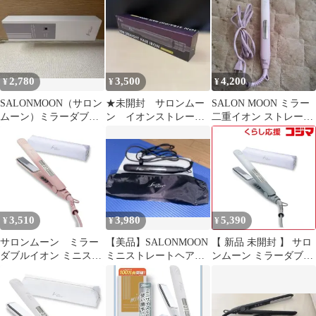
イロン24mm
20mm 80℃?230℃ 海外
対応 交流(コード)式 ム
ーングレー SLM110
2,780
3,500
4,200
¥
¥
¥
SALONMOON（サロン
★未開封 サロンムー
SALON MOON ミラー
ムーン）ミラーダブル
ン イオンストレート
二重イオン ストレート
イオン ストレートアイ
ヘアアイロン SLM005
ヘアアイロン 24mm
ロン
3,510
3,980
5,390
¥
¥
¥
サロンムーン ミラー
【美品】SALONMOON
【 新品 未開封 】 サロ
ダブルイオン ミニスト
ミニストレートヘアア
ンムーン ミラーダブル
レートヘアアイロン
イロン SLM110ブラッ
イオン ミニストレート
20mm 80℃?230℃ 海外
ク23
ヘアアイロン ［交流
対応 交流(コード)式 モ
(コード)式］ SLM110
ーヴピンク SLM110
未使用 送料無料