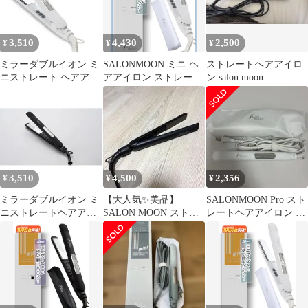
3,510
4,430
2,500
¥
¥
¥
ミラーダブルイオン ミ
SALONMOON ミニ ヘ
ストレートヘアアイロ
ニストレート ヘアアイ
アアイロン ストレート
ン salon moon
ロン SLM110-WH [交流
20mm 2way
（コード）式]
3,510
4,500
2,356
¥
¥
¥
ミラーダブルイオン ミ
【大人気✨美品】
SALONMOON Pro スト
ニストレートヘアアイ
SALON MOON ストレ
レートヘアアイロン 本
ロン SLM110
ートヘアアイロン ブラ
体
SALONMOON(サロン
ック
ムーン) [交流（コー
ド）式]