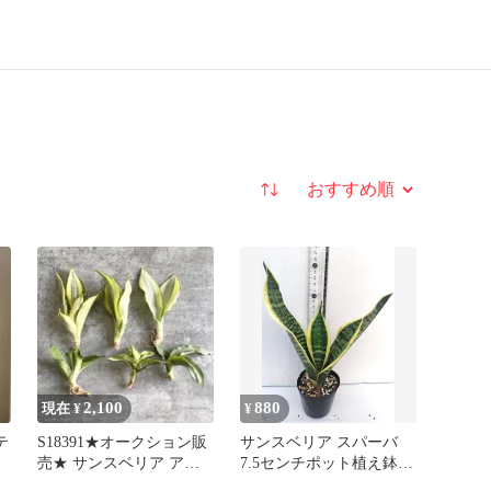
並び替え
2,100
880
現在 ¥
¥
テ
S18391★オークション販
サンスベリア スパーバ
売★ サンスベリア アウ
7.5センチポット植え鉢ご
トレットセール！
と