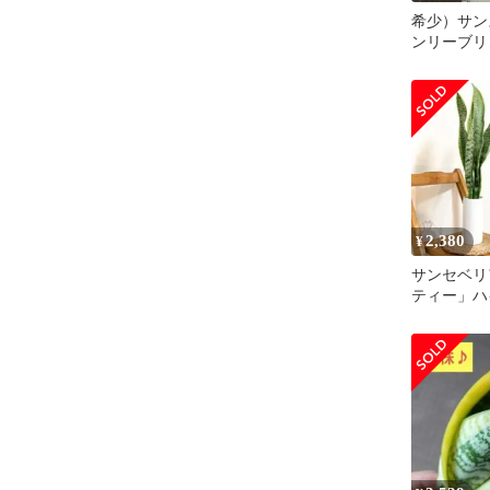
希少）サン
ンリーブリン
Liebling'
2,380
¥
サンセベリ
ティー」ハ
ャー ゼ
ホワイト