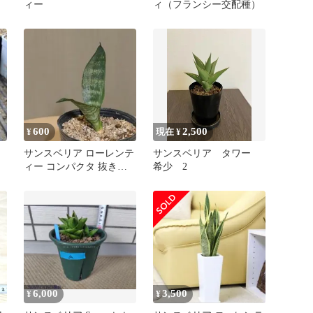
ィー
ィ（フランシー交配種）
600
2,500
¥
現在 ¥
サンスベリア ローレンテ
サンスベリア タワー
ィー コンパクタ 抜き苗
希少 2
(14)
6,000
3,500
¥
¥