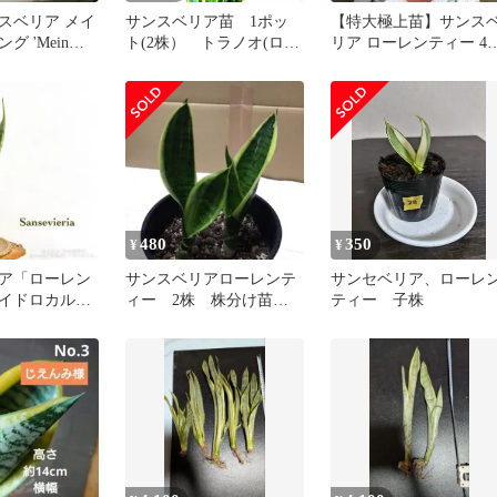
スベリア メイ
サンスベリア苗 1ポッ
【特大極上苗】サンス
グ 'Mein
ト(2株） トラノオ(ロー
リア ローレンティー 4
 抜き苗
レンティー）★お買い得
鉢 トラノオ 新品未使
品★
480
350
¥
¥
ア「ローレン
サンスベリアローレンテ
サンセベリア、ローレ
イドロカルチ
ィー 2株 株分け苗
ティー 子株
オライト入り
抜き苗メルカリ便発送
①