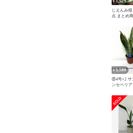
3,529
¥
じえんみ様 
点 まとめ
3,580
¥
⑧4号×2 
ンセベリア
ィー トラ
物 室内