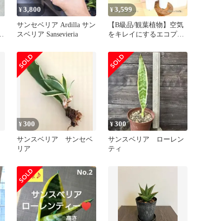
3,800
3,599
¥
¥
ア
サンセベリア Ardilla サン
【B級品/観葉植物】空気
☆
スベリア Sansevieria
をキレイにするエコプラ
ント♪サンスベリアトラ
ノオ6号鉢①
300
300
¥
¥
ウ
サンスベリア サンセベ
サンスベリア ローレン
リア
ティ