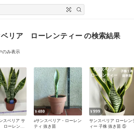
ベリア ローレンティー の検索結果
中のみ表示
480
999
¥
¥
サンスベリア サ
aサンスベリア・ローレン
サンスベリア ローレン
 ローレンテ
ティ 抜き苗
ィー 子株 抜き苗 ⑤
ノオ 観葉植