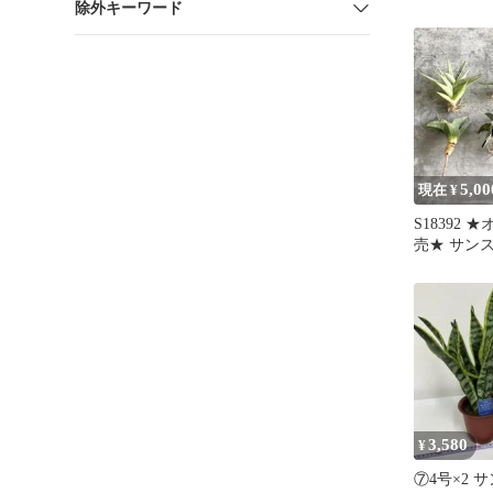
除外キーワード
ント♪サン
木 中型
5,00
現在 ¥
S18392
売★ サン
トレットセ
3,580
¥
⑦4号×2 