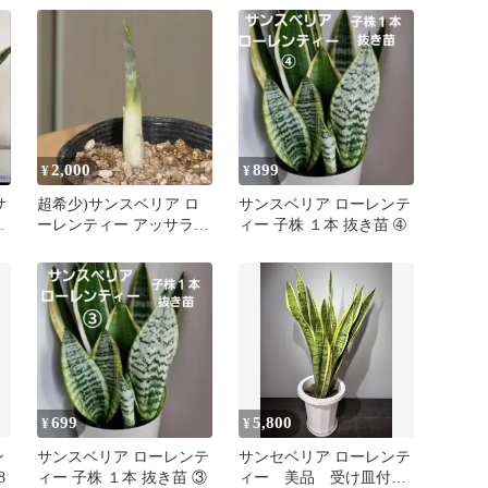
2,000
899
¥
¥
サ
超希少)サンスベリア ロ
サンスベリア ローレンテ
テ
ーレンティー アッサラー
ィー 子株 １本 抜き苗 ➃
植
ム 抜き苗3
699
5,800
¥
¥
ン
サンスベリア ローレンテ
サンセベリア ローレンテ
8
ィー 子株 １本 抜き苗 ③
ィー 美品 受け皿付