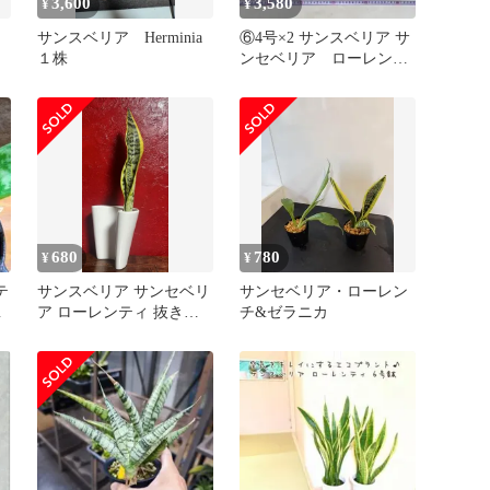
3,600
3,580
¥
¥
１
サンスベリア Herminia
⑥4号×2 サンスベリア サ
１株
ンセベリア ローレンテ
ィー トラノオ 観葉植
物 室内
680
780
¥
¥
テ
サンスベリア サンセベリ
サンセベリア・ローレン
ゼ
ア ローレンティ 抜き苗
チ&ゼラニカ
多肉植物 真夏配送OK