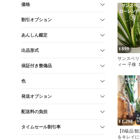
物 室内
価格
割引オプション
あんしん鑑定
899
¥
出品形式
サンスベリ
ィー 子株 
保証付き整備品
色
発送オプション
配送料の負担
1,298
¥
タイムセール割引率
【B級品/
をキレイに