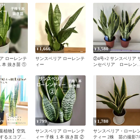
1,666
3,580
¥
¥
ア ローレンテ
サンスベリア ローレンテ
②4号×2 サンスベリア 
１本 抜き苗 ①
ィー
ンセベリア ローレン
ィー トラノオ 観葉
物 室内
799
1,780
¥
¥
観葉植物】空気
サンスベリア ローレンテ
サンスベリア・ローレ
するエコプラ
ィー 子株 １本 抜き苗 ②
ティー 2株 苗の撮影7/