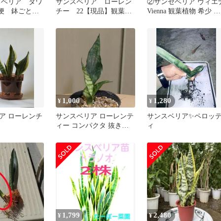
ンスベリア タワ
サンスベリア ローレン
②サンセベリア ヴィエ
郵便 鉢ごと発
チー 22【現品】観葉植
Vienna 観葉植物 希少 イ
物 室内 7号
ンテリアグリーン
1,000
1,280
¥
¥
ア ローレンチ
サンスベリア ローレンテ
サンスベリア✨ペロッ
ィー コンパクタ 抜き苗
ィ
(26_2)
1,799
2,480
¥
¥