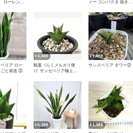
 ローレンテ
ィー コンパクタ 抜き苗
ノオ 観葉植
(3)R8.6.29最新画像
4,400
1,099
¥
¥
スベリア ロー
観葉《らくメルカリ便
サンスベリア タワー②
鉢ごと発送 ③
♪》サンセベリア極上美
苗★ Shine Tower★抜き苗
6,300
1,480
¥
¥