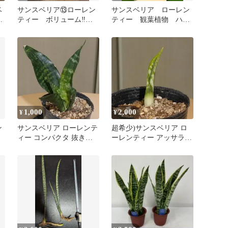
ベ
サンスベリア⑬ローレン
サンスベリア ローレン
号
ティー ボリューム‼️約
ティー 観葉植物 ハイ
用
46㎝ 4号 メルカリ便
ドロカルチャー ゼオラ
※鉢ごと発送
イト【Ｂ】
1,000
2,000
¥
¥
ン
サンスベリア ローレンテ
超希少)サンスベリア ロ
ィー コンパクタ 抜き苗
ーレンティー アッサラー
(26_1)
ム 抜き苗5