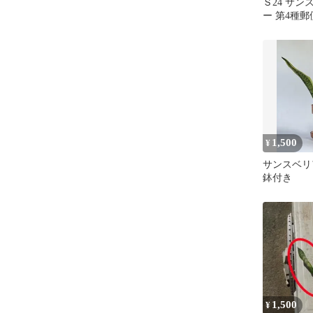
Ｓ24 サ
ー 第4種
送します
1,500
¥
サンスベリ
鉢付き
1,500
¥