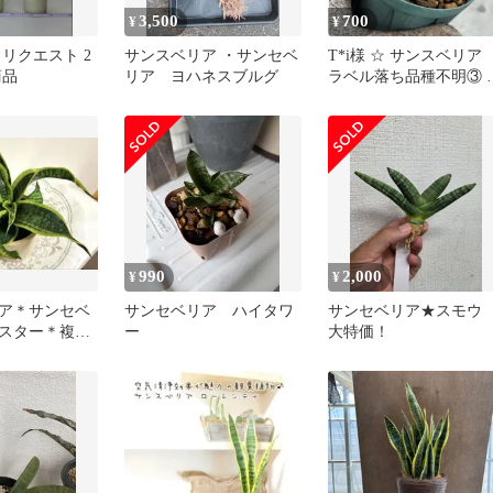
3,500
700
¥
¥
リクエスト 2
サンスベリア ・サンセベ
T*i様 ☆ サンスベリ
商品
リア ヨハネスブルグ
ラベル落ち品種不明③ 
サンセベリア
990
2,000
¥
¥
ア＊サンセベ
サンセベリア ハイタワ
サンセベリア★スモ
スター＊複数
ー
大特価！
り＊NO.712