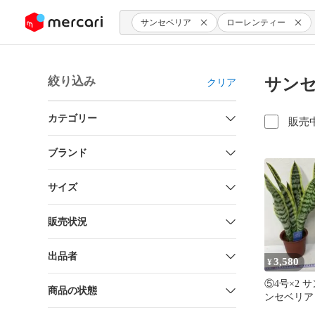
ンツにスキップ
サンセベリア
ローレンティー
絞り込み
サンセ
クリア
カテゴリー
販売
ブランド
サイズ
販売状況
出品者
3,580
¥
⑤4号×2 
商品の状態
ンセベリア
ィー トラ