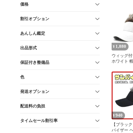
価格
割引オプション
あんしん鑑定
1,880
¥
出品形式
ウィッグ付
ホワイト 帽
保証付き整備品
ィッグヘア
ウィッグ付
色
スポー ゴルフ
発送オプション
配送料の負担
940
¥
タイムセール割引率
【ブラック
バイザー 