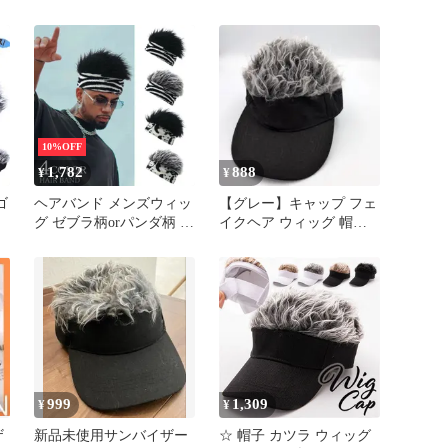
ャ
子 ウィッグ カモフラ
ウィッグ 帽子
10%OFF
1,782
888
¥
¥
ゴ
ヘアバンド メンズウィッ
【グレー】キャップ フェ
グ ゼブラ柄orパンダ柄 全
イクヘア ウィッグ 帽子
4種類 帽子 ゼブラ シルバ
ゴルフ 釣り 大人
ーヘアー フレアバイザー
ザ
かつら ウィッグ メンズ
ヘア バイザー 髪の毛 ゴ
ルフ アウトドア フレア
ー ヘアーバイザー ふさ
ふさ 髪 hair 帽子 ハロウ
ィン コスプレ
999
1,309
¥
¥
ザ
新品未使用サンバイザー
☆ 帽子 カツラ ウィッグ