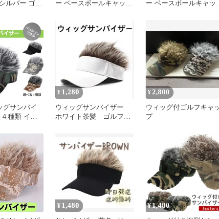
シルバー ゴル
ー ベースボールキャッ
ー ベースボールキャッ
ャンプ
プ パイクヘアウィッグ
プ パイクヘアウィッ
付き 男女兼用
付き 男女兼用
1,280
2,800
¥
¥
ィッグサンバイ
ウィッグサンバイザー
ウィッグ付ゴルフキャ
ホワイト茶髪 ゴルフ帽
プ
フ 釣り コン
子 キャップ
ツラバイザー
イザー フレア
アウトドア フ
1,480
1,480
¥
¥