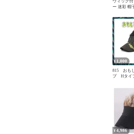
ウィッグ付
ー 迷彩 帽
ィース 髪
迷彩 かつら
帽 アウト
プレゼント
防止 イメチ
ョークグッ
ション フ
すすめ 人気
外線対策
1,000
¥
815 お
プ Hタイ
ン 釣り
ウィッグ
4,986
¥