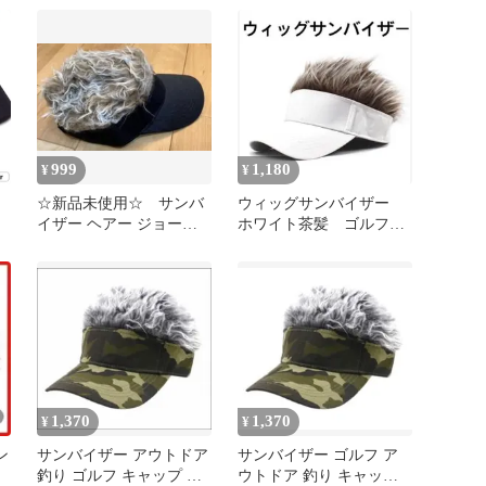
999
1,180
¥
¥
☆新品未使用☆ サンバ
ウィッグサンバイザー
イザー ヘアー ジョーク
ホワイト茶髪 ゴルフ帽
釣
ウイッグ ゴルフ 帽子
子 キャップ
1,370
1,370
¥
¥
ン
サンバイザー アウトドア
サンバイザー ゴルフ ア
釣り ゴルフ キャップ 帽
ウトドア 釣り キャップ