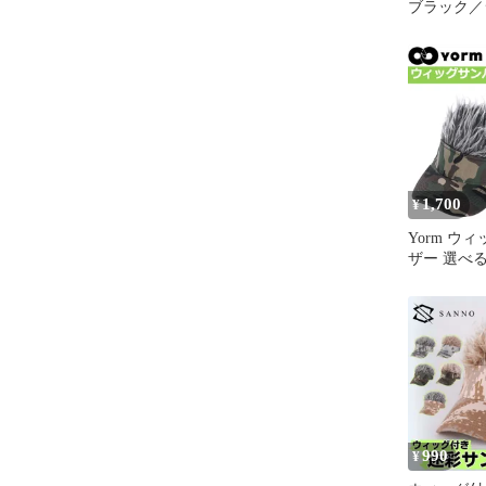
ブラック／
フ 釣り キ
1,700
¥
Yorm ウ
ザー 選べる４種類 イメ
チェン ゴル
ペ景品 カ
ジョークバ
バイザー 
ィッシング
990
¥