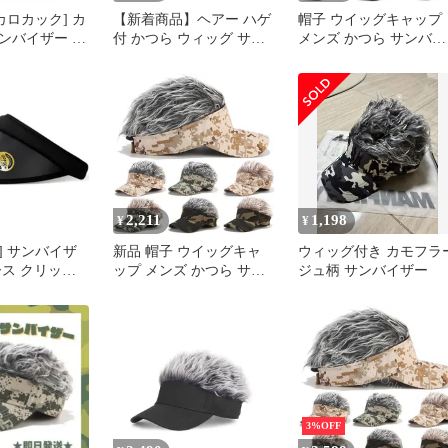
カロカック] カ
【新着商品】ヘアー ハゲ
帽子 ウイッグキャップ
ンバイザー 面
付 かつら ウィッグ サン
メンズ かつら サンバイ
ゴルフ アウト
バイザー ゴルフ フレア
ザー ウィッグ付き ヘア
日除け スポー
ー 釣り バイザー アウト
帽子 ウィッグ エクステ
 サンバイザー
ドア ジョークグッズ フ
ンション ハゲ隠し 変装
1
レア 男女兼用 髪の毛 フ
仮装 オシャレ カジュア
ェイクヘアー 帽子 フサ
ル ファッション ゴルフ
フサ (大人 [D_Monikall]
釣り lvyi02
ブラック×ロマンスグレ
ー)
2,211
1,198
¥
¥
E] サンバイザ
新品 帽子 ウイッグキャ
ウィッグ付き カモフラ
ース クリップ
ップ メンズ かつら サン
ジュ柄 サンバイザー
PF50＋ 吸湿速
バイザー ウィッグ付き
(ブラック＋ブ
ヘア帽子 ウィッグ エク
ブラック＋ブラ
ステンション ハゲ隠し
cm]
変装 仮装 オシャレ カジ
ュアル ファッション ゴ
ルフ 釣り mlucq
3%OFF