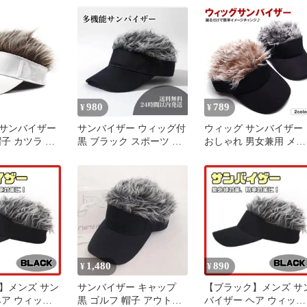
子
980
789
¥
¥
サンバイザー
サンバイザー ウィッグ付
ウィッグ サンバイザー
子 カツラ ウ
黒 ブラック スポーツ 釣
おしゃれ 男女兼用 メン
 髪の毛付き
り テニス ゴルフ 帽子
ズ レディース ゴルフ 
き アウトドア
り キャップ 帽子
 n548
1,480
890
¥
¥
】メンズ サン
サンバイザー キャップ
【ブラック】メンズ サ
ヘア ウィッグ
黒 ゴルフ 帽子 アウトド
バイザー ヘア ウィッグ