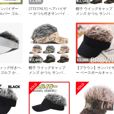
2,490
2,588
¥
¥
サンバイザー
[TTETNLY] ヘアバイザ
帽子 ウイッグキャップ
ルバー ゴルフ
ー かつら付きサンバイザ
メンズ かつら サンバイ
ンプ
ー ウィッグ付ヘアー 帽
ザー ウィッグ付き ヘア
子髪の毛 ドア アウトド
帽子 ウィッグ エクステ
ア ゴルフ ジョークグッ
ンション ハゲ隠し 変装
ズ ヒッ プホップ 日除け
仮装 オシャレ カジュア
釣り男女兼用 (黒い+灰色
ル ファッション ゴルフ
の毛)
釣り CMZ522P313
2,400
1,380
¥
¥
lf ウィッグ付きヘ
帽子 ウイッグキャップ
【ブラウン】サンバイ
 ゴルフ かつ
メンズ かつら サンバイ
ー ベースボールキャッ
ト 白
ザー ウィッグ付き ヘア
プ パイクヘアウィッ
帽子 ウィッグ エクステ
付き 男女兼用
ンション ハゲ隠し 変装
仮装 オシャレ カジュア
ル ファッション ゴルフ
釣り M0504-NKYT-1