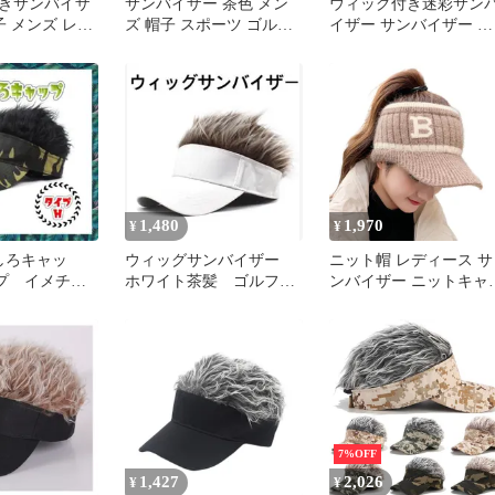
きサンバイザ
サンバイザー 茶色 メン
ウィッグ付き迷彩サン
子 メンズ レデ
ズ 帽子 スポーツ ゴルフ
イザー サンバイザー ゴ
付き キャップ
釣り アウトドア バイザ
ルフ ヘアーバイザー 髪
 ゴルフ 野球
ー
の毛付き フレアーバイ
ドア 敬老の日
ー ウイッグ ふわふわ 
 釣り 日焼け
ったか 迷彩 防寒 帽子 
ェン 変装 ジ
ンペ コンペ景品 g006-1
ズ 韓国ファッ
リーサイズ お
 おしゃれ 紫
1,480
1,970
¥
¥
もしろキャッ
ウィッグサンバイザー
ニット帽 レディース サ
プ イメチェ
ホワイト茶髪 ゴルフ帽
ンバイザー ニットキャ
 アウトドア
子 キャップ
プ 防寒対策 フリーサイ
ズ 伸縮性 ニット帽子 
顔効果 つば付き 通勤 
学 ゴルフ スポーツ (ブ
ウン) [ブラウン] [Free
Size]
7%OFF
1,427
2,026
¥
¥