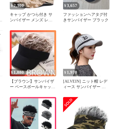
2,300
3,657
¥
¥
キャップ かつら付き サ
ファッションヘアタグ付
ッ
ンバイザー メンズ レデ
きサンバイザー ブラック
ン
ィース 男女兼用 ゴルフ
釣り 野球帽 髪の毛 ウィ
ッグ付 帽子 UVカット 日
焼け止め 日除け 変装 仮
装 ヒップホップ ダンス
用 M0423-UAX6-1
1,880
1,970
¥
¥
ー
【ブラウン】サンバイザ
[ALVEIN] ニット帽 レデ
ー ベースボールキャッ
ィース サンバイザー ニ
プ パイクヘアウィッグ
ットキャップ 防寒対策
付き 男女兼用
フリーサイズ 伸縮性 ニ
ット帽子 小顔効果 つば
付き 通勤 通学 ゴルフ ス
ポーツ (グレー) [グレー]
[Free Size]