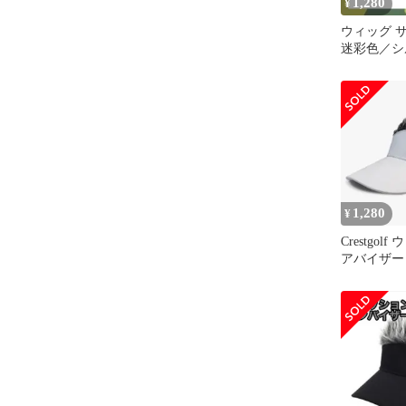
1,280
¥
ウィッグ 
迷彩色／シ
釣り キャ
1,280
¥
Crestgo
アバイザー
ら ホワイ