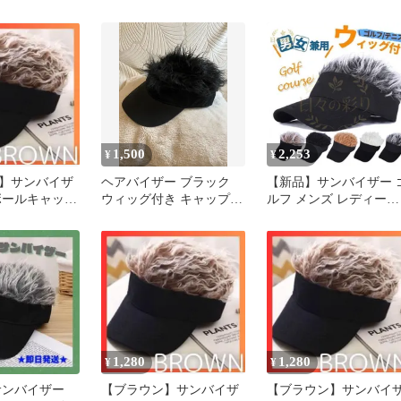
フ 釣り
ア ウィッグ かつら 面白
グレー ゴルフ 釣り キ
ップ
1,500
2,253
¥
¥
】サンバイザ
ヘアバイザー ブラック
【新品】サンバイザー 
ボールキャッ
ウィッグ付き キャップ
ルフ メンズ レディース
ヘアウィッグ
調節可能
男女兼用 髪の毛付き サ
兼用
イズ調整可能 ふさふさ
ヘアー帽子 フレアバイ
ーキャップ ウィッグ 野
外活動jp102yb
1,280
1,280
¥
¥
サンバイザー
【ブラウン】サンバイザ
【ブラウン】サンバイ