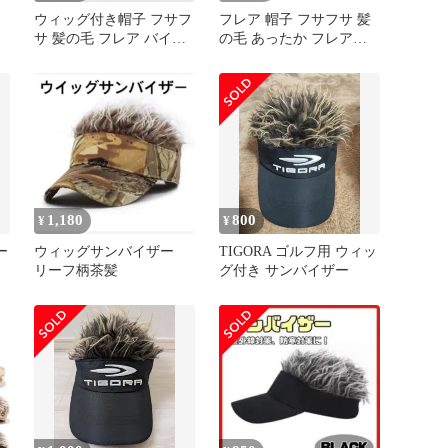
ウィッグ付き帽子 フサフ
フレア 帽子 フサフサ 髪
サ 髪の毛 フレア バイザ
の毛 あったか フレアー
ー 帽子 キャップ フレア
ウィッグ 短髪 ふさふさ
ー ウィッグ 付きサンバ
ウィッグ 付き ヘアー ハ
イザー 日除け 変装 仮装
ゲ かつら サンバイザー
野球帽 ゴルフ 釣り キャ
日除け 秋冬 防寒 フレア
ンプ アウトドア
帽子 ハチマキ キャップ
カツラ コスチューム フ
サフサ エアバンド 伸縮
性 変装 仮装 髪の毛 (グ
1,180
800
¥
¥
ー
ウィッグサンバイザー
TIGORA ゴルフ用 ウィッ
リーフ柄茶髪
グ付き サンバイザー