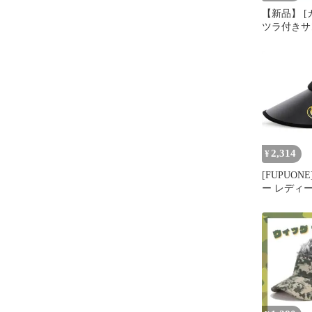
【新品】 [
ツラ付きサ
白グッズ 
ドア 帽子 
ツ カツラ
(ブラウン) 
2,314
¥
[FUPUON
ー レディ
バイザー U
乾 つば広 
ラック) [
ック] [50.0 