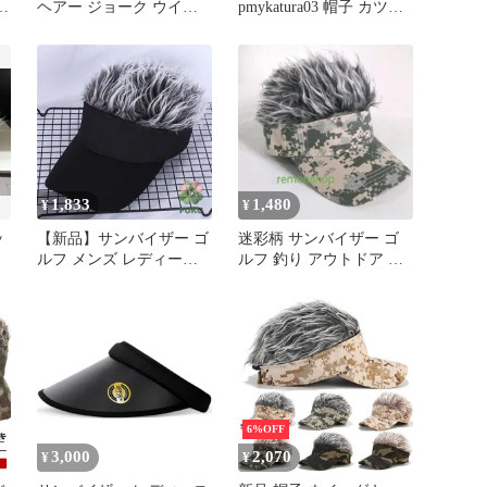
ヘアー ジョーク ウイッ
pmykatura03 帽子 カツラ
グ
グ ゴルフ 帽子 グレー
ヘア帽子 サンバイザー
ウィッグ付き 髪の毛付き
ウィッグ ウイッグキャッ
プ かつら メンズ ぼうし
キャップ エクステンショ
ン オシャレ かっこいい
日よけ 散歩 ゴルフ 釣り
変装 仮装
1,833
1,480
¥
¥
ッ
【新品】サンバイザー ゴ
迷彩柄 サンバイザー ゴ
ルフ メンズ レディース
ルフ 釣り アウトドア キ
男女兼用 髪の毛付き サ
ャップ 帽子 面白 かつら
イズ調整可能 ふさふさ
ヘアー帽子 フレアバイザ
ーキャップ ウィッグ 野
外活動154866
6%OFF
3,000
2,070
¥
¥