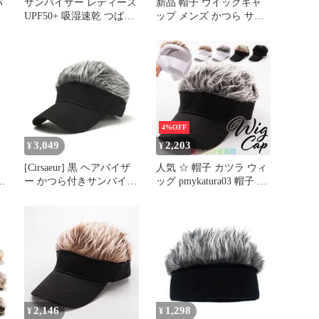
バ
サンバイザー レディース
新品 帽子 ウイッグキャ
UPF50+ 吸湿速乾 つば広
ップ メンズ かつら サン
クリップ式 ブラック
バイザー ウィッグ付き
ザ
M250405-254
ヘア帽子 ウィッグ エク
あ
ステンション ハゲ隠し
コ
変装 仮装 オシャレ カジ
1
ュアル ファッション ゴ
ルフ 釣り #jqwkp
4%OFF
3,049
2,203
¥
¥
[Cirsaeur] 黒 ヘアバイザ
人気 ☆ 帽子 カツラ ウィ
ッ
ー かつら付きサンバイザ
ッグ pmykatura03 帽子 カ
ー ウィッグ付ヘア コス
ツラ ヘア帽子 サンバイ
小
チューム 衣装 パーティ
ザー ウィッグ付き 髪の
通
ー ファッション グッズ
毛付き ウィッグ ウイッ
ラ
帽子 アウトドア ゴルフ
グキャップ かつら メン
日除け 釣り 日除け 野球
ズ ぼうし キャップ エク
帽 男女兼用 フェイクヘ
ステンション オシャレ
アー
かっこいい 日よけ 散歩
ゴルフzh0326
2,146
1,298
¥
¥