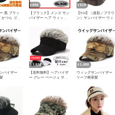
890
810
¥
¥
ー 黒 ブラッ
【ブラック】メンズ サン
【S14】（迷彩／ブラウ
 かつら ゴル
バイザー ヘア ウィッグ
ン）サンバイザー ウィ
ア UV
ゴルフ 釣り キャップ 帽
グ ゴルフ 日除け キャ
子
プ
3%OFF
3,030
1,480
¥
¥
サンバイザー
【送料無料】ヘアバイザ
ウィッグサンバイザ
髪
ー グレー ベージュ サン
リーフ柄茶髪
バイザー 帽子ウィッグ
メンズ かつら付き 髪の
毛 登山 アウトドア コス
プレ クリスマス コー
ド:41187