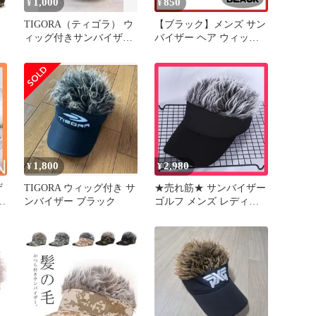
1,000
850
¥
¥
TIGORA（ティゴラ） ウ
【ブラック】メンズ サン
ィッグ付きサンバイザー
バイザー ヘア ウィッグ
ゴルフ
グレー ゴルフ 釣り キャ
ップ
1,800
2,980
¥
¥
ザ
TIGORA ウィッグ付き サ
★売れ筋★ サンバイザー
ンバイザー ブラック
ゴルフ メンズ レディー
グ
ス 男女兼用 髪の毛付き
サイズ調整可能 ふさふさ
ヘアー帽子 フレアバイザ
ーキャップ ウィッグ 野
外活動