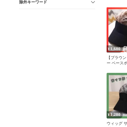
除外キーワード
グレー ゴル
1,680
¥
【ブラウン
ー ベース
プ パイク
付き 男女
1,280
¥
ウィッグ 