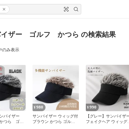
イザー ゴルフ かつら の検索結果
中のみ表示
980
990
¥
¥
サンバイザー
サンバイザー ウィッグ付
【グレー】サンバイザ
かつら ゴル
ブラウン かつら ゴルフ
フェイクヘア ウィッグ
ドア 030
釣り テニス おしゃれ 帽
帽子 ゴルフ 釣り 大人