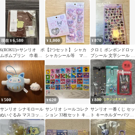
ポムプリン×2 シナモン
ト
6,580
1,000
870
現在 ¥
¥
¥
6(ROKU)×サンリオ ポ
【2つセット】 シャカ
クロミ ボンボンドロッ
ムポムプリン 巾着型
シャカシール等 マイ
プシール 文字シール サ
ポーチ＆キーホルダー
メロ/クロミ/マイスウィ
ンリオ
（未開封）
ートピアノ
500
620
800
¥
¥
¥
サンリオ シナモロール
サンリオ シールコレク
サンリオ 一番くじ セッ
ぬいぐるみ マスコット
ション 33枚セット キテ
ト キーホルダーバツ
2点セット
ィ マイメロ クロミ 匿
丸 ハンギョドン ハ
名配送
ローキティ