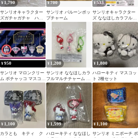
1,790
700
533
¥
¥
¥
サンリオキャラクター
サンリオ バルーンポッ
サンリオキャラクター
ズガチャガチャ ハロ
プチャーム
ズ ななほしカラフルマ
ーキティセット
ルチチャーム ポムポム
プリン
950
1,200
1,800
¥
¥
¥
サンリオ マロンクリー
サンリオ ななほしカラ
ハローキティ マスコッ
ム ポチャッコ マスコッ
フルマルチチャーム ガ
ト 2種セット
ト 2点セット
チャ 3種セット
1,100
1,599
1,100
¥
¥
¥
カラとも キティ ク
ハローキティ ななほし
サンリオ ミニポーチ ポ