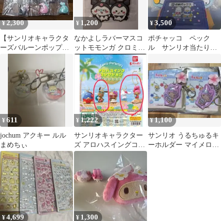
2,300
1,200
3,500
¥
¥
¥
【サンリオキャラクタ
なかよしラバーマスコ
ポチャッコ ペック
ーズバルーンポップチ
ットモモンガ クロミ2
ル サンリオ当たりく
ャーム&グミ種セット
個セット
じ ラストワン 収納
バラ売り不可】
ボックス 2個セット
611
1,222
1,100
¥
¥
¥
jochum アクキー ルル
サンリオキャラクター
サンリオ うるちゅるキ
まめちぃ
ズ アロハスイングコレ
ーホルダー マイメロデ
クション 3種セット
ィ 2個セット
4,699
1,300
¥
¥