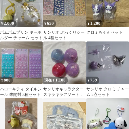
2,000
650
1,200
¥
¥
¥
ポムポムプリン キーホ
サンリオ ぷっくりシー
クロミちゃんセット
ルダー チャーム セット
ル 4種セット
880
1,100
759
¥
現在 ¥
¥
ハローキティ タイルシ
サンリオキャラクター
サンリオ クロミ チャー
ール 未開封 3種セット
ズキラキラアソートコ
ム 2点セット
レクション