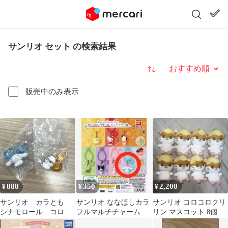
サンリオ セット の検索結果
並び替え
販売中のみ表示
888
350
2,200
¥
¥
¥
サンリオ カラとも
サンリオ ななほしカラ
サンリオ コロコロクリ
シナモロール コロコ
フルマルチチャーム シ
リン マスコット 8個セ
ロクリリン
ナモロール ガチャ
ット