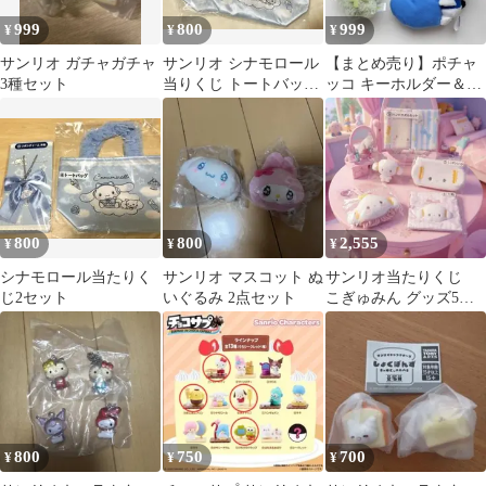
999
800
999
¥
¥
¥
サンリオ ガチャガチャ
サンリオ シナモロール
【まとめ売り】ポチャ
3種セット
当りくじ トートバッグ
ッコ キーホルダー＆ぬ
2個セット
いぐるみマスコット
800
800
2,555
¥
¥
¥
シナモロール当たりく
サンリオ マスコット ぬ
サンリオ当たりくじ
じ2セット
いぐるみ 2点セット
こぎゅみん グッズ5セ
ット
800
750
700
¥
¥
¥