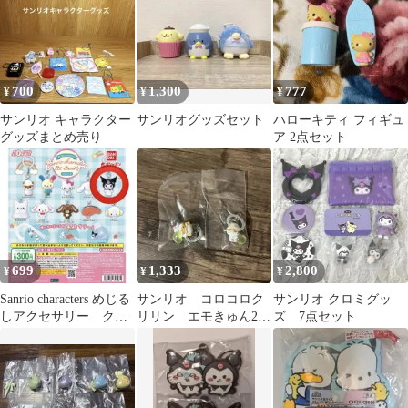
700
1,300
777
¥
¥
¥
サンリオ キャラクター
サンリオグッズセット
ハローキティ フィギュ
グッズまとめ売り
ア 2点セット
699
1,333
2,800
¥
¥
¥
Sanrio characters めじる
サンリオ コロコロク
サンリオ クロミグッ
しアクセサリー クロ
リリン エモきゅん2
ズ 7点セット
ミ 2個セット
めじるしチャーム 2種
セット