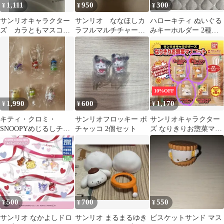
1,111
950
300
¥
¥
¥
サンリオキャラクター
サンリオ ななほしカ
ハローキティ ぬいぐる
ズ カラともマスコッ
ラフルマルチチャー
みキーホルダー 2種セ
ト コロコロクリリ
ム 3個セット
ット ハッピーセット
ン 3点セット
10%OFF
1,990
600
1,170
¥
¥
¥
キティ・クロミ・
サンリオフロッキー ポ
サンリオキャラクター
SNOOPYめじるしチャ
チャッコ 2個セット
ズ なりきりお惣菜マス
ーム3点・その他キーリ
コット 全3種セット
ング６点セット。
500
700
550
¥
¥
¥
サンリオ なかよしドロ
サンリオ まるまるゆき
ビスケットサンド マス