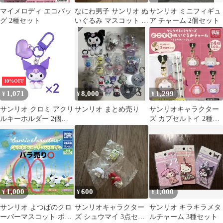
マイメロディ エコバッ
なにわ男子 サンリオ ぬ
サンリオ ミニフィギュ
グ 2種セット
いぐるみ マスコット 7
ア チャーム 2個セット
種セット
10%OFF
1,071
8,000
1,299
¥
¥
¥
サンリオ クロミ アクリ
サンリオ まとめ売り
サンリオキャラクター
ルキーホルダー 2個セ
ズ カプセルトイ 2種セ
ット
ット
1,000
600
1,000
¥
¥
¥
サンリオ よつばのクロ
サンリオキャラクター
サンリオ キラキラメタ
ーバーマスコット ポム
ズ シュウマイ 3点セッ
ルチャーム 3種セット