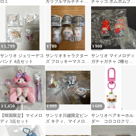
ロミ
カラフルマルチチャー
チャッコ ポムポムプリ
ム カラともマスコット
ン 2点セット
サンリオ 2個
1,799
780
900
¥
¥
¥
サンリオ ジェリーデコ
サンリオキャラクター
サンリオ マイメロディ
バンド 4点セット
ズ フロッキーマスコッ
ガチャガチャ 2種セッ
トスイング 3種セット
ト
1,450
999
600
¥
¥
¥
【韓国限定】マイメロ
サンリオ川越限定ピン
サンリオペアキーホル
ディ 3点セット
ズ キティ、マイメロ＆
ダー コロコロクリリ
クロミ、シナモロー
ン
ル、ポムポムプリン