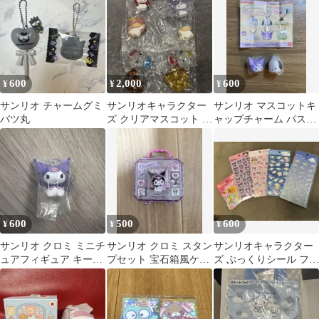
600
2,000
600
¥
¥
¥
サンリオ チャームグミ
サンリオキャラクター
サンリオ マスコットキ
バツ丸
ズ クリアマスコット 4
ャップチャーム パステ
種セット
ルカラー クロミ ポチャ
ッコ
600
500
600
¥
¥
¥
サンリオ クロミ ミニチ
サンリオ クロミ スタン
サンリオキャラクター
ュアフィギュア キーホ
プセット 宝石箱風ケー
ズ ぷっくりシール フレ
ルダー
ス
ークシール まとめ売り