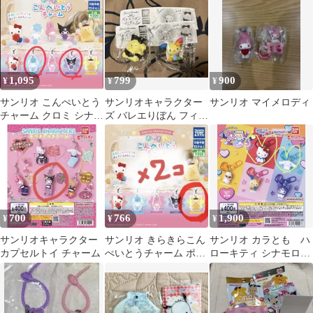
1,095
799
900
¥
¥
¥
サンリオ こんぺいとう
サンリオキャラクター
サンリオ マイメロディ
チャーム クロミ シナモ
ズ バレエりぼん フィギ
ロール
ュア 2種セット
700
766
1,900
¥
¥
¥
サンリオキャラクター
サンリオ きらきらこん
サンリオ カラとも ハ
カプセルトイ チャーム
ぺいとうチャーム ポム
ローキティ シナモロー
ポムプリン 2個セット
ル マスコット 4点セッ
ト