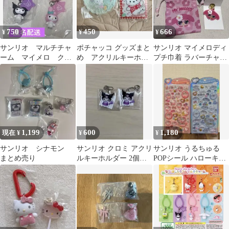
750
450
666
¥
¥
¥
サンリオ マルチチャ
ポチャッコ グッズまと
サンリオ マイメロディ
ーム マイメロ クロ
め アクリルキーホル
プチ巾着 ラバーチャー
ミ
ダー カード 2点セッ
ム 2点セット
ト
1,199
600
1,180
現在 ¥
¥
¥
サンリオ シナモン
サンリオ クロミ アクリ
サンリオ うるちゅる
まとめ売り
ルキーホルダー 2個セ
POPシール ハローキテ
ット '26 SANRIO
ィ シナモロール