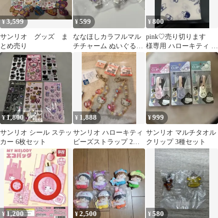
3,599
599
800
¥
¥
¥
サンリオ グッズ ま
ななほしカラフルマル
pink♡売り切ります
とめ売り
チチャーム ぬいぐるみ
様専用 ハローキティ 温
といっしょフィギュア
泉柄手拭い
1,800
1,888
999
¥
¥
¥
サンリオ シール ステッ
サンリオ ハローキティ
サンリオ マルチタオル
カー 6枚セット
ビーズストラップ 2個
クリップ 3種セット
セット
1,200
2,500
580
¥
¥
¥