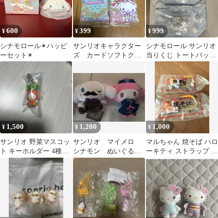
600
399
999
¥
¥
¥
シナモロール✴︎ハッピ
サンリオキャラクター
シナモロール サンリオ
ーセット✴︎
ズ カードソフトクッ
当りくじ トートバッグ
キー 2枚セット
2個セット
1,500
1,200
1,000
¥
¥
¥
サンリオ 野菜マスコッ
サンリオ マイメロ
マルちゃん 焼そば ハロ
ト キーホルダー 4種セ
シナモン ぬいぐるみ
ーキティ ストラップ 2
ット
セット
個セット