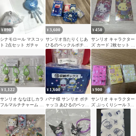
890
3,600
450
¥
¥
¥
シナモロール マスコッ
サンリオ当たりくじあ
サンリオ キャラクター
ト 2点セット ガチャ
ひるのペックルポチャ
ズ カード 2枚セット チ
ッコ４点セット
ャーミーキティ ウサハ
ナ
1,122
1,600
900
¥
¥
¥
サンリオ ななほしカラ
バ*ナ様 サンリオ ポチ
サンリオ キャラクター
フルマルチチャーム け
ャッコ あひるのペック
ズ ぷっくりシール 3種
ろけろけろっぴ
ル セット
セット