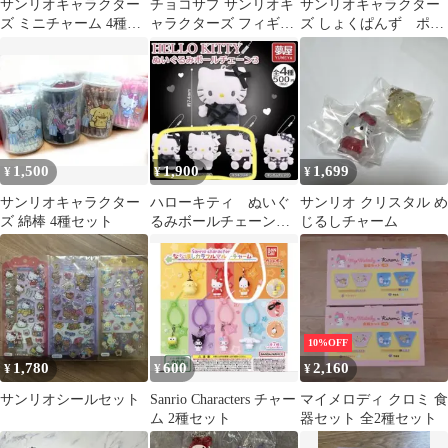
サンリオキャラクター
チョコサプ サンリオキ
サンリオキャラクター
ズ ミニチャーム 4種セ
ャラクターズ フィギュ
ズ しょくぱんず ポム
ット
ア 4種セット
ポムプリン はなまる
おばけセット
1,500
1,900
1,699
¥
¥
¥
サンリオキャラクター
ハローキティ ぬいぐ
サンリオ クリスタル め
ズ 綿棒 4種セット
るみボールチェーン
じるしチャーム
３ ガチャガチャ ３
個セット
10%OFF
1,780
600
2,160
¥
¥
¥
サンリオシールセット
Sanrio Characters チャー
マイメロディ クロミ 食
ム 2種セット
器セット 全2種セット