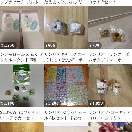
ップチャーム ポムポム
だるま ポムポムプリン
コット 2セット
プリン＆チームプリン
シナモロール セット売
り
1,250
666
700
¥
¥
¥
シナモロール みるく ア
サンリオキャラクター
サンリオ リング ポ
クリルスタンド 2種セ
ズ しょくぱんず ポチ
ムポムプリン オーロ
ット
ャッコ はなまるおばけ
ラ クリア 2個セット
1,100
1,200
1,099
¥
¥
¥
SUBWAY×はぴだんぶ
サンリオ ぷくっとシー
サンリオ ハローキティ
い ステッカーセット
ル 8枚セット まとめ売
コロコロクリリン カ
り
ラともマスコット