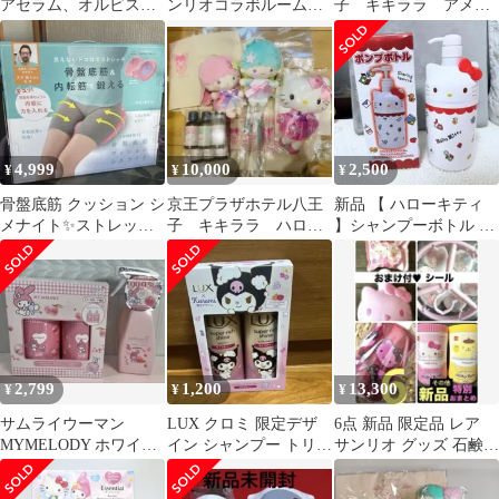
アセラム、オルビスエ
ンリオコラボルーム限
子 キキララ アメニ
ッセンスインヘアケア3
定 アメニティセッ
ティ 京宿泊者限定
セット他 計7点
ト クロミ
ぬいぐるみ
4,999
10,000
2,500
¥
¥
¥
骨盤底筋 クッション シ
京王プラザホテル八王
新品 【 ハローキティ
メナイト✨ストレッチ
子 キキララ ハロー
】シャンプーボトル サ
✨内転筋✨鍛える✨座布
キティ アメニティセ
ンリオ
団✨
ット
2,799
1,200
13,300
¥
¥
¥
サムライウーマン
LUX クロミ 限定デザ
6点 新品 限定品 レア
MYMELODY ホワイト
イン シャンプー トリー
サンリオ グッズ 石鹸
ピーチ シャンプーセッ
トメント
ボトル 洗濯ばさみ シー
トミスト数量限定
ル