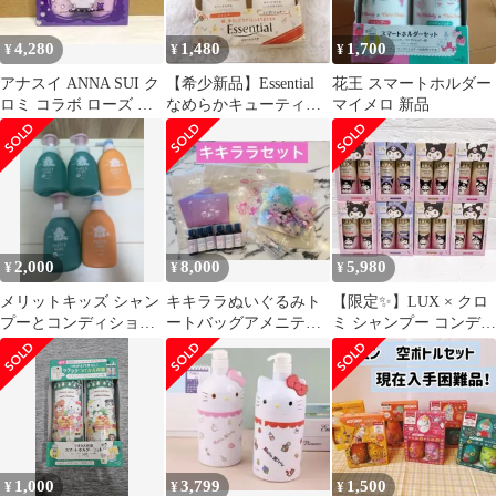
4,280
1,480
1,700
¥
¥
¥
アナスイ ANNA SUI ク
【希少新品】Essential
花王 スマートホルダー
ロミ コラボ ローズ シ
なめらかキューティク
マイメロ 新品
ャンプー コンディショ
ルケア キキララ マ
ナー
イメロ
2,000
8,000
5,980
¥
¥
¥
メリットキッズ シャン
キキララぬいぐるみト
【限定✨】LUX × クロ
プーとコンディショナ
ートバッグアメニティ
ミ シャンプー コンディ
ーのセット 計5本 花
セット
ショナー 4種類 コンプ
王
リート
1,000
3,799
1,500
¥
¥
¥