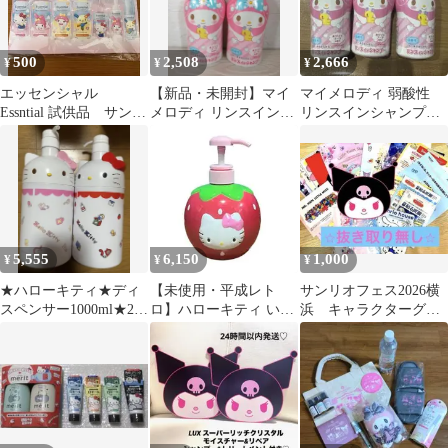
500
2,508
2,666
¥
¥
¥
エッセンシャル
【新品・未開封】マイ
マイメロディ 弱酸性
Essntial 試供品 サンリ
メロディ リンスインシ
リンスインシャンプ
オ シャンプー コン
ャンプー ホワイトブー
ー 300ml ３本セッ
ディショナー
ケの香り 2本
ト 新品
5,555
6,150
1,000
¥
¥
¥
★ハローキティ★ディ
【未使用・平成レト
サンリオフェス2026横
スペンサー1000ml★2種
ロ】ハローキティ いち
浜 キャラクターグッ
★ボトル★サンリオ
ご型 ポンプボトル シャ
ズセット 入場者特典
★Sanrio
ンプーボトル