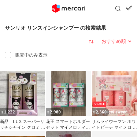
サンリオ リンスインシャンプー の検索結果
並び替え
販売中のみ表示
5%OFF
1,222
2,980
2,360
¥
¥
¥
新品 LUX スーパーリ
花王 スマートホルダー
サムライウーマン ホワ
ッチシャイン クロミ コ
セット マイメロディ
イトピーチ マイメロ ヘ
ラボ ポンプ リペア
限定品
アケアセット シャンプ