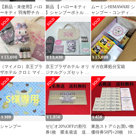
【新品・未使用】ハロ
新品 【 ハローキティ
ムーミンHIMAWARI シ
ーキティ 羽海野チカ ス
】シャンプーボトル 【
ャンプー・コンディシ
マートホルダーセット
2本セット 】サンリオ
ョナーセット 空ボト
ル 12個
13,000
13,430
15,000
¥
¥
¥
（マイメロ）京王プラ
京王プラザホテル オリ
ギガ在庫処分宝箱
ザホテル クロミ マイメ
ジナルグッズセット ク
ロ ルーム グッズセッ
ロミ
ト
300
1,850
450
¥
¥
¥
シャンプー
ゼビオ20%OFFの割引
東急ストア☆お買い物
券1枚 匿名発送 送料
優待券50円×20枚 1000