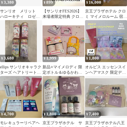
3,380
899
16,000
¥
¥
¥
サンリオ メリット
【サンリオFES2026】
京王プラザホテル クロ
ハローキティ ロゼッ
来場者限定特典 クロミ
ミ マイメロルーム 宿泊
ト キティちゃん 洗
台紙 お面素材 2個
者限定 グッズセット
顔パスタ 限定 洗顔
セット
3,680
1,999
1,800
¥
¥
¥
ellips サンリオキャラク
新品⭐️マイメロディ 限
オルビス エッセンスイ
ターズ ヘアトリートメ
定ボトル＆ゆるかわサ
ンヘアマスク 限定デザ
ント 4種セット
ンリオキャラクターズ
イン ＆ エッセンシャル
エコバッグ 他
プレミアム
4,700
1,800
7,400
¥
¥
¥
モレキュラーリペアヘ
京王プラザホテル サ
京王プラザホテル八王