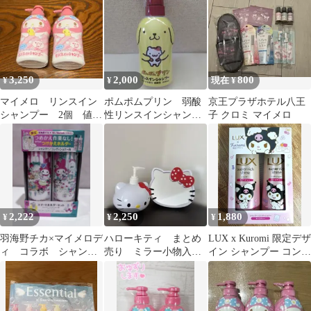
サンリオ
ー＆コンディショナー
1セット
3,250
2,000
800
¥
¥
現在 ¥
マイメロ リンスイン
ポムポムプリン 弱酸
京王プラザホテル八王
シャンプー 2個 値引
性リンスインシャンプ
子 クロミ マイメロ
き不可
ー ナリス化粧品バナ
ナの香り 2016年
2,222
2,250
1,880
¥
¥
¥
羽海野チカ×マイメロデ
ハローキティ まとめ
LUX x Kuromi 限定デザ
ィ コラボ シャンプ
売り ミラー小物入
イン シャンプー コンデ
ー＆コンディショナー
れ ソープディスペン
ィショナー
ホルダーセット ♡
サー ポンプボトル