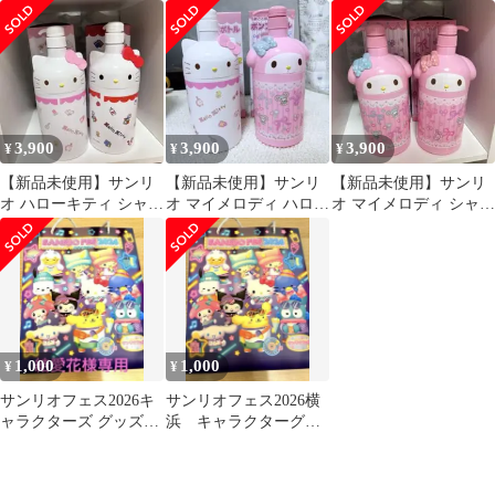
無料
円分と買い物10%割引
券2枚
3,900
3,900
3,900
¥
¥
¥
【新品未使用】サンリ
【新品未使用】サンリ
【新品未使用】サンリ
オ ハローキティ シャン
オ マイメロディ ハロー
オ マイメロディ シャン
プーボトル 2本セット
キティ シャンプーボト
プーボトル 2本セット
ル 2本セット
1,000
1,000
¥
¥
サンリオフェス2026キ
サンリオフェス2026横
ャラクターズ グッズセ
浜 キャラクターグッ
ット
ズセット 入場者特典