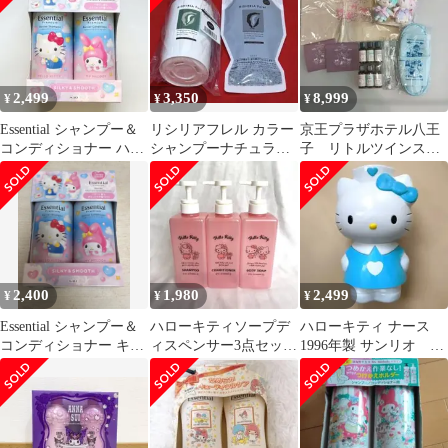
2,499
3,350
8,999
¥
¥
¥
Essential シャンプー＆
リシリアフレル カラー
京王プラザホテル八王
コンディショナー ハロ
シャンプーナチュラル
子 リトルツインスタ
ーキティ マイメロディ
ブラック ボトル&詰め
ーズ ノベルティ セッ
替用パウチ
ト 非売品
2,400
1,980
2,499
¥
¥
¥
Essential シャンプー＆
ハローキティソープデ
ハローキティ ナース
コンディショナー キテ
ィスペンサー3点セット
1996年製 サンリオ シ
ィ マイメロディ サン
サンリオ シャンプーポ
ャンプー空容器
リオ
ンプボトル