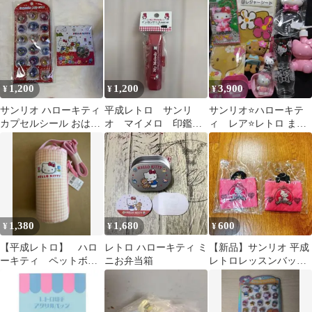
トロ
1,200
1,200
3,900
¥
¥
¥
サンリオ ハローキティ
平成レトロ サンリ
サンリオ⭐ハローキテ
カプセルシール おはじ
オ マイメロ 印鑑ケ
ィ レア⭐レトロ まと
きフレークシール セッ
ース 1997 未開封
め売り 9点セット
ト レトロ
1,380
1,680
600
¥
¥
¥
【平成レトロ】 ハロ
レトロ ハローキティ ミ
【新品】サンリオ 平成
ーキティ ペットボト
ニお弁当箱
レトロレッスンバッグ
ルケース 保冷 2000
ミニキーホルダー チャ
年製 未使用
ーミーキティ