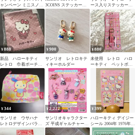
ャンペーン ミニスノー
3COINS ステッカーセ
ース入りステッカー
ドーム 2個セット 昭
ット
ノラネコランド
和レトロ
888
900
880
¥
¥
¥
新品 ハローキティ
サンリオ レトロキテ
未使用 レトロ ハロ
レトロ 巾着ポーチ
ィキーホルダー
ーキティ ペットボト
ピンク 水玉 ドッ
ルホルダー チューリ
ト ポーチ
ップキティ レア
344
2,222
399
¥
¥
¥
サンリオ ウサハナ
サンリオキャラクター
ハローキティ デイジー
レトロデザインバラエ
ズ 平成ギャルチャーム
シール 2004年 1976年
ティーコレクション
全5種セット コンプリ
サンリオ レトロ レア