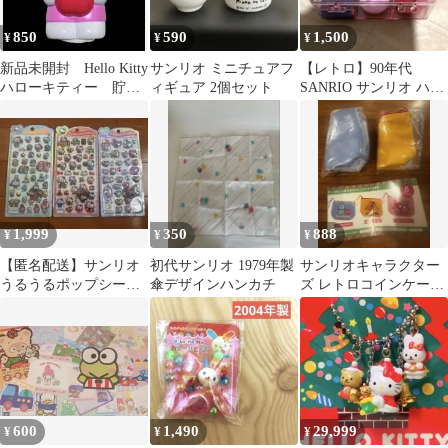
850
590
1,500
¥
¥
¥
新品未開封 Hello Kitty
サンリオ ミニチュアフ
【レトロ】90年代
ハローキティー 貯金
ィギュア 2個セット
SANRIO サンリオ ハロ
箱 りんご サンリオ
ーキティ スタンプセッ
ト
1,999
350
888
¥
¥
¥
【匿名配送】サンリオ
初代サンリオ 1979年製
サンリオキャラクター
うるうるポップシール
傘デザインハンカチ
ズ レトロコインケース
ベビー レトロ キテ
2種セット
ィ
600
1,490
29,999
¥
¥
¥