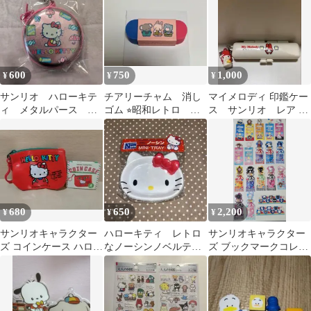
600
750
1,000
¥
¥
¥
サンリオ ハローキテ
チアリーチャム 消し
マイメロディ 印鑑ケー
ィ メタルパース ポ
ゴム ⭐︎昭和レトロ サ
ス サンリオ レア 平
ーチ 平成レトロ
ンリオ
成レトロ 当時物
680
650
2,200
¥
¥
¥
サンリオキャラクター
ハローキティ レトロ
サンリオキャラクター
ズ コインケース ハロー
なノーシンノベルテ
ズ ブックマークコレク
キティ ガチャ
ィ ミニトレイ
ション 平成レトロ