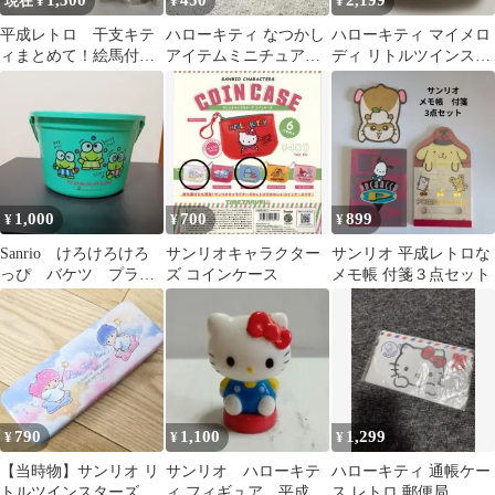
1,500
450
2,199
現在 ¥
¥
¥
平成レトロ 干支キテ
ハローキティ なつかし
ハローキティ マイメロ
ィまとめて！絵馬付
アイテムミニチュアコ
ディ リトルツインスタ
き おみくじ入り キ
レクション 2 でんわ
ーズ ポーチ 平成レ
ーチェーンキーホルダ
トロ
ー
1,000
700
899
¥
¥
¥
Sanrio けろけろけろ
サンリオキャラクター
サンリオ 平成レトロな
っぴ バケツ プラス
ズ コインケース
メモ帳 付箋３点セット
チック レトロ
790
1,100
1,299
¥
¥
¥
【当時物】サンリオ リ
サンリオ ハローキテ
ハローキティ 通帳ケー
トルツインスターズ キ
ィ フィギュア 平成レ
ス レトロ 郵便局