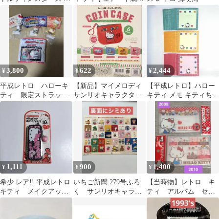
キ＆ララ 缶ペンケース
トロ
3,800
622
2,444
¥
¥
¥
平成レトロ ハローキ
【新品】マイメロディ
【平成レトロ】ハロー
ティ 限定ストラップ
サンリオキャラクター
キティ メモ キティちゃ
３種セットとおまけ
ズ コインケース ガチャ
ん サンリオ
1,111
900
1,400
¥
¥
¥
希少 レア!! 平成レトロ
いちご新聞 279号ふろ
【当時物】レトロ キ
キティ メイクアップ
く サンリオキャラク
ティ アルバム セッ
ケース ミラー付き
ター大賞記念ステッカ
ト フォトアルバム
ギャル
ー 未使用
グッズ サンリオ