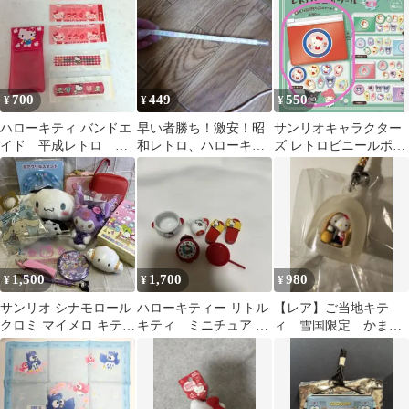
新品未使用
ート
700
449
550
¥
¥
¥
ハローキティ バンドエ
早い者勝ち！激安！昭
サンリオキャラクター
イド 平成レトロ 平
和レトロ、ハローキテ
ズ レトロビニールポー
成女児 サンリオ
ィ鉛筆 処分価格！
チ ハローキティ
レトロ レア
1,500
1,700
980
¥
¥
¥
サンリオ シナモロール
ハローキティー リトル
【レア】ご当地キテ
クロミ マイメロ キティ
キティ ミニチュア コ
ィ 雪国限定 かまく
レトロ まとめ売り 詰め
レクション サンリオ
らキティ 2000年代レ
合わせ
レトロ希少
トロ