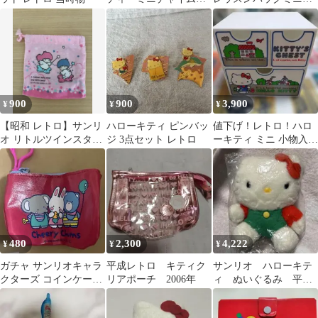
ベル サンリオ
ーホルダー ウサハナ
900
900
3,900
¥
¥
¥
【昭和 レトロ】サンリ
ハローキティ ピンバッ
値下げ！レトロ！ハロ
オ リトルツインスター
ジ 3点セット レトロ
ーキティ ミニ 小物入れ
ズ キキララ 巾着袋 ピ
サンリオ
ンク
480
2,300
4,222
¥
¥
¥
ガチャ サンリオキャラ
平成レトロ キティク
サンリオ ハローキテ
クターズ コインケース
リアポーチ 2006年
ィ ぬいぐるみ 平成
レトロ チアリーチャム
レトロ 当時物 レ
ア マスコット1993