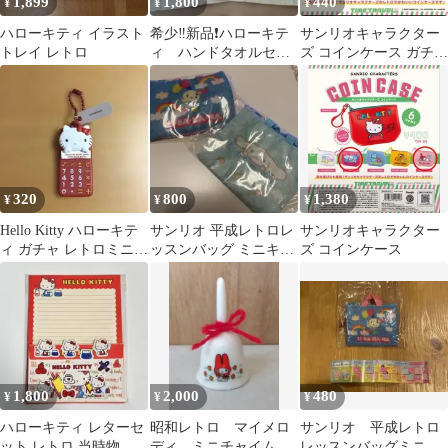
1,899
1,800
440
¥
¥
¥
ハローキティ イラスト
希少‼️新品❗ハローキテ
サンリオキャラクター
トレイ レトロ
ィ ハンドタオルセッ
ズ コインケース ガチャ
ト1996年
ガチャ
320
800
1,380
¥
¥
¥
Hello Kitty ハローキテ
サンリオ 平成レトロレ
サンリオキャラクター
ィ ガチャ レトロミニチ
ッスンバッグ ミニキー
ズ コインケース
ュア コレクション
ホルダー ウサハナ シナ
モン
1,800
2,000
480
¥
¥
¥
ハローキティ レターセ
昭和レトロ マイメロ
サンリオ 平成レトロ
ット レトロ 当時物
ディ ミニチャイム
レッスンバッグミニキ