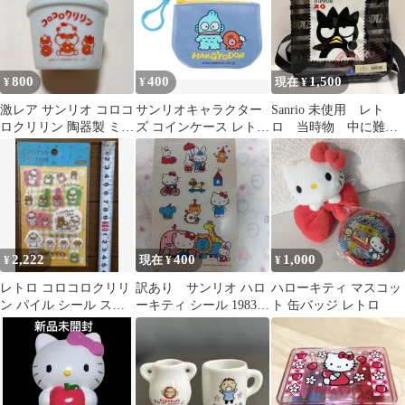
800
400
1,500
¥
¥
現在 ¥
激レア サンリオ コロコ
サンリオキャラクター
Sanrio 未使用 レト
ロクリリン 陶器製 ミニ
ズ コインケース レトロ
ロ 当時物 中に難あ
プランター 鉢 当時物
ハンギョドン
り 小傷あり 1993年
レトロ
製
2,222
400
1,000
¥
現在 ¥
¥
レトロ コロコロクリリ
訳あり サンリオ ハロ
ハローキティ マスコッ
ン パイル シール ステ
ーキティ シール 1983年
ト 缶バッジ レトロ
ッカー 1999 サンリオ
レトロ
日本製