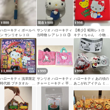
800
900
998
¥
現在 ¥
¥
ハローキティ ボールペ
サンリオ ハローキティ
【希少】昭和レトロ
ン サンリオ レトロ
当時物 レア レトロ ③
キティちゃん 小物入
れ ケース
1,000
999
999
¥
¥
¥
ハローキティ 浅草限定
サンリオ ハローキティ
ハローキティ あの頃の
時代姫 プチタオル 平
チャーミーキティ 平成
あこがれアイテム ミニ
成レトロ
レトロレッスンバッグ
チュア 2種セット