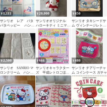
1,111
20,000
450
¥
¥
¥
サンリオ レア パタ
サンリオオリジナル
サンリオ タキシードサ
パタペッピー ハンカ
ハローキティ ミニマス
ム ヴィンテージレトロ
チ シールタグ付き
コット 平成レトロ
ノベルティ 非売品
レトロ
2,500
666
480
¥
¥
¥
サンリオ SANRIO マ
サンリオキャラクター
サンリオ チアリーチャ
ロンクリーム ハンカ
ズ 平成レトロごほう
ム コインケース ガチャ
チ レトロ 未使用
びシール風チャーム
1992年
ウサハナ