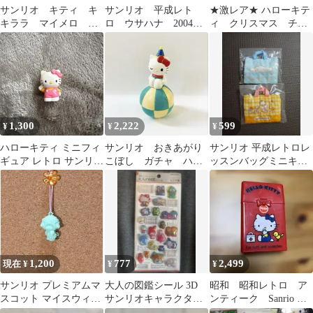
サンリオ キティ キ
サンリオ 平成レト
★激レア★ ハローキテ
キララ マイメロ け
ロ ウサハナ 2004年
ィ クリスマス チェ
ろっぴ バラメモ レ
製 マスコット おしゃ
ーンマスコット レト
トロ C
れビーズ
ロ 2001年製
1,300
2,222
599
¥
¥
¥
ハローキティ ミニフィ
サンリオ おきあがり
サンリオ 平成レトロレ
ギュア レトロ サンリ
こぼし ガチャ ハロ
ッスンバッグミニキー
オ 1999 KITTY
ーキティ 平成レト
ホルダー ガチャ ２点
ロ 当時物 レア
セット
1,200
777
2,499
現在 ¥
¥
¥
サンリオ プレミアムマ
大人の図鑑シール 3D
昭和 昭和レトロ ア
スコット マイスウィー
サンリオキャラクター
ンティーク Sanrio サ
トピアノ ソフビ 昭和レ
ズ レトロ編
ンリオ キティちゃん