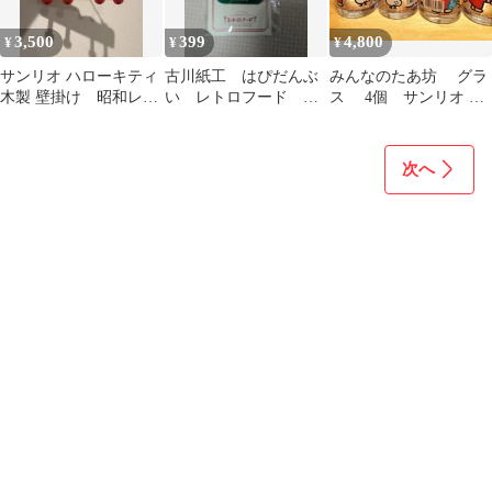
3,500
399
4,800
¥
¥
¥
サンリオ ハローキティ
古川紙工 はぴだんぶ
みんなのたあ坊 グラ
木製 壁掛け 昭和レト
い レトロフード ア
ス 4個 サンリオ
ロ
クリルキーホルダー
レトロ 未使用品
ロフト限定品
次へ