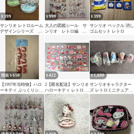
399
999
399
¥
¥
¥
サンリオ レトロルーム
大人の図鑑シール サ
サンリオ ペックル 消し
デザインシリーズ ポ
ンリオ レトロ編 ポ
ゴムセット レトロ
チャッコ シナモロー
ップ編
ル アクスタ
650
422
1,680
現在 ¥
¥
¥
【1997年当時物】ハロ
2【匿名配送】サンリオ
サンリオキャラクター
ーキティ ぷっくりシー
ハローキティ レトロ ス
ズ レトロミニチュアチ
ル 未使用 平成レトロ
テッカー 50枚
ャーム 5点セット
ぷくぷく