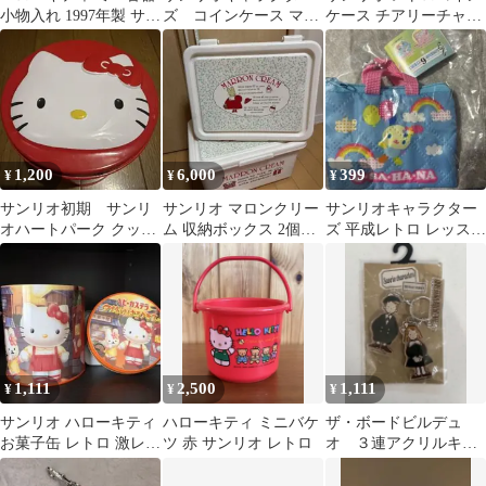
小物入れ 1997年製 サン
ズ コインケース マイ
ケース チアリーチャム
リオ 平成レトロ 日本
メロ 2点セット
ガチャ
製
1,200
6,000
399
¥
¥
¥
サンリオ初期 サンリ
サンリオ マロンクリー
サンリオキャラクター
オハートパーク クッキ
ム 収納ボックス 2個セ
ズ 平成レトロ レッスン
ー缶 ロング 1997 レ
ット レトロ 1987年
バッグ ミニキーホルダ
トロ
製 当時物
ー
1,111
2,500
1,111
¥
¥
¥
サンリオ ハローキティ
ハローキティ ミニバケ
ザ・ボードビルデュ
お菓子缶 レトロ 激レア
ツ 赤 サンリオ レトロ
オ ３連アクリルキー
ご当地
ホルダー