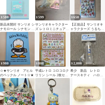
580
599
650
¥
¥
¥
新品未開封 サンリオ シ
サンリオキャラクター
【正規品】サンリオキ
ナモロール シナモン レ
ズ レトロミニチュアチ
ャラクターズ うるちゅ
トロ切手アクリルバッ
ャーム(けろけろけろっ
るポップシールレトロ
ジ
ぴ)
柄
980
888
2,000
¥
¥
¥
☆★サンリオ アヒル
平成レトロ コロコロク
希少 新品 レトロ
のペックル ノート☆★
リリン シール 2枚セッ
ナースキティ ハロー
ト
キティ クリームチュ
ーブ