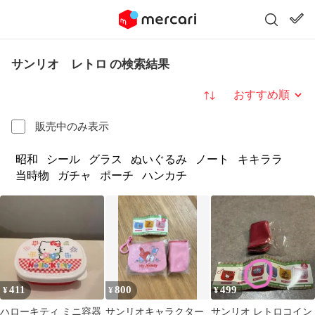
サンリオ レトロ の検索結果
並び替え
販売中のみ表示
昭和
シール
グラス
ぬいぐるみ
ノート
キキララ
当時物
ガチャ
ポーチ
ハンカチ
411
800
499
¥
¥
¥
ハローキティ ミニ容器
サンリオキャラクター
サンリオ レトロコイン