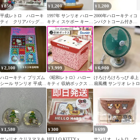
850
1,200
1,200
¥
¥
¥
平成レトロ ハローキ
1997年 サンリオ ハロー
2000年ハローキティコ
ティ クリアバッグ
キティ スケボー キーホ
ンパクトコーム付きミ
ビニールバッグ 2011
ルダー レトロ 当時物
ラー Y2K 平成レト
年当時物 キティ
ロ 匿名配送
2,100
3,999
6,000
¥
¥
¥
ハローキティ プリズム
《昭和レトロ》ハロー
けろけろけろっぴ 卓上
シール サンリオ 平成レ
キティ 収納ボックス コ
扇風機 サンリオ レトロ
トロ 当時物【新品未開
ンテナBOX レア雑貨
封】
即完売 新品
1,580
300
699
¥
¥
¥
サンリオ クリスマスキ
HELLO KITTY x
サンリオ レトロ ケ