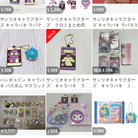
700
1,100
690
¥
¥
¥
サンリオキャラクター
サンリオキャラクター
サンリオキャラクター
ズ キャラパキ ラバマス
ズ クロミまとめ売り
ズ キャラパキ ラバマス
つきVer ポチャッコ＆
（7種）
ハンギョドン
300
300
300
¥
¥
現在 ¥
ハンギョドン キャラパ
サンリオキャラクター
サンリオキャラクター
キ バスボム マスコット
ズ キャラパキ ラバ
ズ キャラパキ ミニ
ーマスコット シナモ
チュアコレクション
ロール
４個セット ガチャ
7,777
888
300
¥
¥
¥