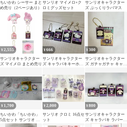
ちいかわ シーサー まと
サンリオ マイメロ×ク
サンリオキャラクター
め売り（2ページあり）
ロミグッズセット
ズ ぷっくりラバマス
2,555
666
300
¥
¥
¥
サンリオキャラクター
サンリオキャラクター
サンリオキャラクター
ズ マイメロ まとめ売り
ズ キャラパキキーホル
ズ ガチャガチャ キャラ
ダー セット
パキ ミニチュア
1,700
2,000
800
¥
¥
¥
ちいかわ「ちいかわ」
サンリオ クロミ 16点セ
サンリオキャラクター
5点セット サンリオ シ
ット
ズ キャラパキ ラバーキ
ナモロール ラーメン豚
ーホルダー