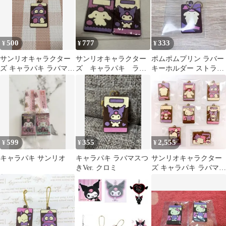
500
777
333
¥
¥
¥
サンリオキャラクター
サンリオキャラクター
ポムポムプリン ラバー
ズ キャラパキ ラバマス
ズ キャラパキ ラバ
キーホルダー ストラッ
つきVer. ハンギョドン
ーマスコット シナモ
プ
ロール クロミ
599
355
2,555
¥
¥
¥
キャラパキ サンリオ
キャラパキ ラバマスつ
サンリオキャラクター
きVer. クロミ
ズ キャラパキ ラバマス
全8種類