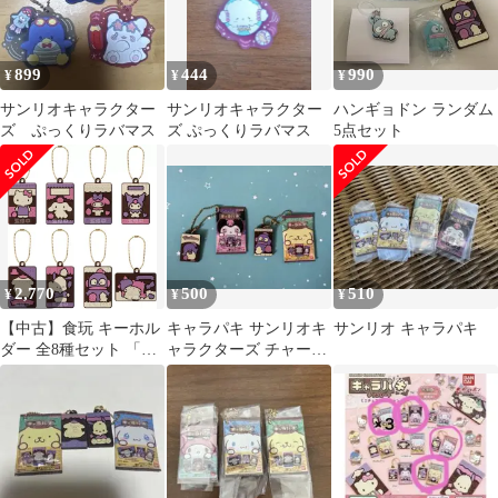
899
444
990
¥
¥
¥
サンリオキャラクター
サンリオキャラクター
ハンギョドン ランダム
ズ ぷっくりラバマス
ズ ぷっくりラバマス
5点セット
2,770
500
510
¥
¥
¥
【中古】食玩 キーホル
キャラパキ サンリオキ
サンリオ キャラパキ
ダー 全8種セット 「サ
ャラクターズ チャーム
ンリオキャラクターズ
2種セット
キャラパキ ラバマスつ
きVer.」