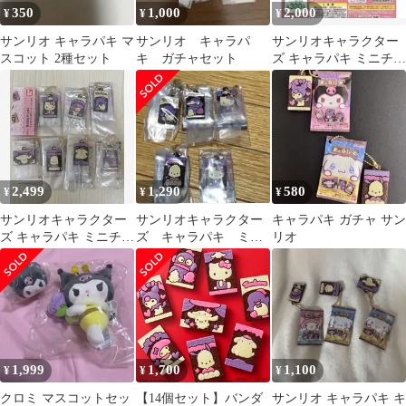
350
1,000
2,000
¥
¥
¥
サンリオ キャラパキ マ
サンリオ キャラパ
サンリオキャラクター
スコット 2種セット
キ ガチャセット
ズ キャラパキ ミニチュ
アコレクション ６点
セット
2,499
1,290
580
¥
¥
¥
サンリオキャラクター
サンリオキャラクター
キャラパキ ガチャ サン
ズ キャラパキ ミニチュ
ズ キャラパキ ミニ
リオ
アコレクション セミコ
チュアコレクション
ンプ
ガチャガチャ １
1,999
1,700
1,100
¥
¥
¥
クロミ マスコットセッ
【14個セット】バンダ
サンリオ キャラパキ キ