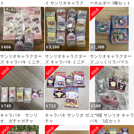
ト
イ サンリオキャラクタ
ーホルダー 3種セット
ーズ キャラパキ
666
3,100
1,300
¥
¥
¥
サンリオキャラクター
サンリオキャラクター
サンリオキャラクター
ズ キャラパキ ミニチュ
ズ キャラパキ ミニチュ
ズ ぷっくりラバマス
アコレクション 2個セ
アコレクション 全8種
ット
749
722
500
¥
¥
¥
キャラパキ サンリ
キャラパキ サンリオ ガ
ユ*9様 サンリオ キャラ
オ ガチャガチャ
チャ
パキ 3点セット