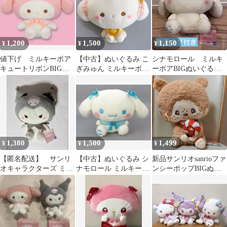
1,200
1,500
1,150
¥
¥
¥
値下げ ミルキーボア
【中古】ぬいぐるみ こ
シナモロール ミルキ
キュートリボンBIGぬ
ぎみゅん ミルキーボア
ーボアBIGぬいぐる
いぐるみ マイメロデ
キュートリボンBIGぬ
み サンリオキャラク
ィ
いぐるみ 「サンリオキ
ターズ
ャラクターズ」
1,380
1,500
1,499
¥
¥
¥
【匿名配送】 サンリ
【中古】ぬいぐるみ シ
新品サンリオsanrioファ
オキャラクターズ ミル
ナモロール ミルキーボ
ンシーポップBIGぬい
キーボア BIGぬいぐる
ア キュートリボンBIG
ぐるみ
み クロミ
ぬいぐるみ 「サンリオ
キャラクターズ」