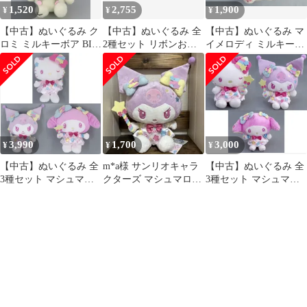
1,520
2,755
1,900
¥
¥
¥
【中古】ぬいぐるみ ク
【中古】ぬいぐるみ 全
【中古】ぬいぐるみ マ
ロミ ミルキーボア BIG
2種セット リボンおす
イメロディ ミルキーボ
ぬいぐるみ～マイメロ
わりドールBIGタイプ3
ア BIGぬいぐるみ～マ
ディ・クロミ・こぎみ
「サンリオキャラクタ
イメロディ・クロミ・
ゅん～ 「サンリオキャ
ーズ」
こぎみゅん～ 「サンリ
ラクターズ」
オキャラクターズ」
3,990
1,700
3,000
¥
¥
¥
【中古】ぬいぐるみ 全
m*a様 サンリオキャラ
【中古】ぬいぐるみ 全
3種セット マシュマロ
クターズ マシュマロミ
3種セット マシュマロ
ミルキーウェイドール
ルキーウェイドール
ミルキーウェイドール1
BIGタイプ1 「サンリオ
BIGタイプ ク
「サンリオキャラクタ
キャラクターズ」
ーズ」