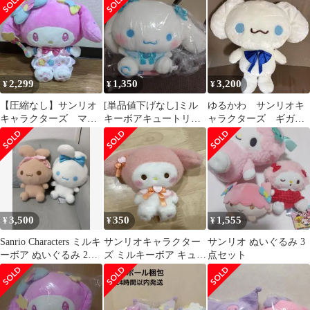
ンリオキャラクター
BIGタイプ2 「サンリオ
ズ」
キャラクターズ」
2,299
1,350
3,200
¥
¥
¥
【圧縮なし】サンリオ
[単品値下げなし]ミル
ゆるかわ サンリオキ
キャラクターズ マシ
キーボアキュートリボ
ャラクターズ ギガジ
ュマロミルキーウェイ
ンbig ぬいぐるみ
ャンボ SNOW ぬいぐ
ドールBIGタイプ1
るみ 青リボン
3,500
350
1,555
¥
¥
¥
Sanrio Characters ミルキ
サンリオキャラクター
サンリオ ぬいぐるみ 3
ーボア ぬいぐるみ 2種
ズ ミルキーボア キュー
点セット
セット
トリボンマスコット