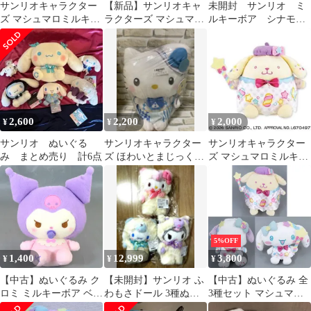
サンリオキャラクター
【新品】サンリオキャ
未開封 サンリオ ミ
ズ マシュマロミルキー
ラクターズ マシュマロ
ルキーボア シナモロ
ウェイドールBIGタイ
ミルキーウェイドール
ール キュートリボ
プ2
BIGセット売り
ン BIG ぬいぐるみ
2,600
2,200
2,000
¥
¥
¥
サンリオ ぬいぐる
サンリオキャラクター
サンリオキャラクター
み まとめ売り 計6点
ズ ほわいとまじっくド
ズ マシュマロミルキー
ール BIGぬいぐるみ
ウェイドールBIGタイ
プ2
5%OFF
1,400
12,999
3,800
¥
¥
¥
【中古】ぬいぐるみ ク
【未開封】サンリオ ふ
【中古】ぬいぐるみ 全
ロミ ミルキーボア ベビ
わもさドール 3種ぬい
3種セット マシュマロ
ーBIGぬいぐるみ 「サ
ぐるみ コンプ セット
ミルキーウェイドール