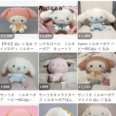
トリボン BIGぬいぐる
ボンマスコット マイ
み マイメロ
メロディ
1,300
1,699
1,400
¥
¥
¥
【中古】ぬいぐるみ マ
シナモロール ミルキ
Sanrio ミルキーボア ベ
イメロディ ミルキーボ
ーボア キュートリボ
ビーBIGぬいぐるみ
ア キュートリボンBIG
ンBIGぬいぐるみ
ぬいぐるみ 「サンリオ
キャラクターズ」
900
899
1,155
¥
¥
¥
サンリオ ミルキーボ
サンリオキャラクター
サンリオ ミルキーボア
ア ベビーBIGぬいぐ
ズ ミルキーボアほんの
マイメロ ぬいぐるみ
るみ ＊シナモロール
り桜色BIGぬいぐるみ
＊
ポムポムプリン