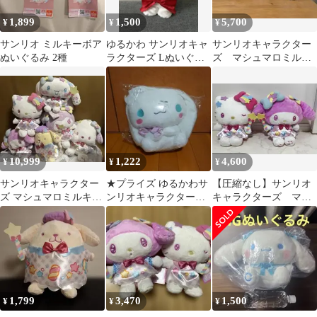
1,899
1,500
5,700
¥
¥
¥
サンリオ ミルキーボア
ゆるかわ サンリオキャ
サンリオキャラクター
ぬいぐるみ 2種
ラクターズ Lぬいぐる
ズ マシュマロミルキ
み RIBBON HOLIC
ーウェイドールBIGタ
イプ 3体セット
10,999
1,222
4,600
¥
¥
¥
サンリオキャラクター
★プライズ ゆるかわサ
【圧縮なし】サンリオ
ズ マシュマロミルキー
ンリオキャラクターズ
キャラクターズ マシ
ウェイドールBIGぬい
スペシャル*SWEETY*
ュマロミルキーウェイ
ぐるみ 全6種
ぬいぐるみ
ドールBIGタイプ
1,799
3,470
1,500
¥
¥
¥