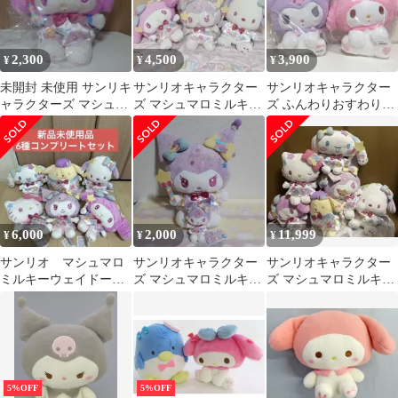
2,300
4,500
3,900
¥
¥
¥
未開封 未使用 サンリキ
サンリオキャラクター
サンリオキャラクター
ャラクターズ マシュマ
ズ マシュマロミルキー
ズ ふんわりおすわりド
ロミルキーウェイドー
ウェイドールBIGタイ
ールBIGぬいぐるみ 2体
ル BIG
プ1 タイプ2
セット
6,000
2,000
11,999
¥
¥
¥
サンリオ マシュマロ
サンリオキャラクター
サンリオキャラクター
ミルキーウェイドー
ズ マシュマロミルキー
ズ マシュマロミルキー
ル BIGぬいぐるみ 全6
ウェイドール BIG マス
ウェイドールBIGぬい
種コンプセット
コット
ぐるみ 全6種
5%OFF
5%OFF