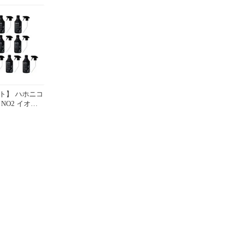
レーベル [トリガー付] ×4
500ml
セット
ット】 ハホニコ
NO2 イオン
ー ザガンマ
ブラックレーベル