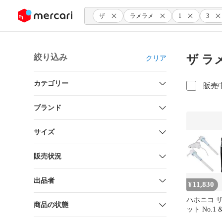
ンツにスキップ
ザ
ラメラメ
1
3
絞り込み
ザ ラ
クリア
カテゴリー
販売
ブランド
サイズ
販売状況
出品者
11,830
¥
ハホニコ 
商品の状態
ット No.1 
チェンジャ