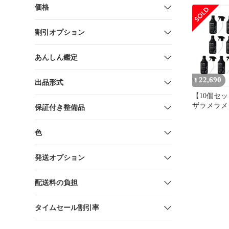
& No.3
価格
割引オプション
あんしん鑑定
22,690
¥
出品形式
【10個セ
ザラメラメ 
保証付き整備品
チェンジャ
500ml 
色
発送オプション
配送料の負担
タイムセール割引率