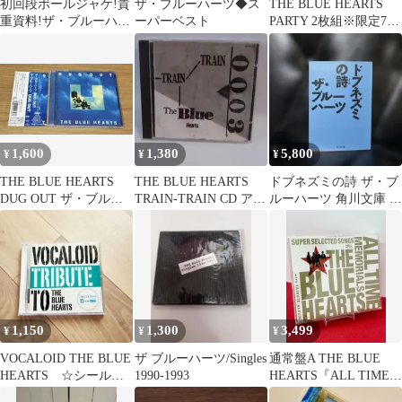
初回段ボールジャケ!貴
ザ・ブルーハーツ◆ス
THE BLUE HEARTS
重資料!ザ・ブルーハー
ーパーベスト
PARTY 2枚組※限定7イ
ツ アナログ!
ンチアダプター付
1,600
1,380
5,800
¥
¥
¥
THE BLUE HEARTS
THE BLUE HEARTS
ドブネズミの詩 ザ・ブ
DUG OUT ザ・ブルー
TRAIN-TRAIN CD アル
ルーハーツ 角川文庫 文
ハーツ 帯付き
バム
庫本
1,150
1,300
3,499
¥
¥
¥
VOCALOID THE BLUE
ザ ブルーハーツ/Singles
通常盤A THE BLUE
HEARTS ☆シールな
1990-1993
HEARTS『ALL TIME
し、ケース新品
MEMORIALS～SUPER