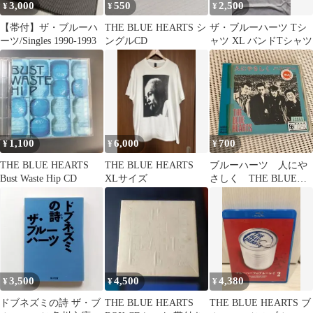
3,000
550
2,500
¥
¥
¥
【帯付】ザ・ブルーハ
THE BLUE HEARTS シ
ザ・ブルーハーツ Tシ
ーツ/Singles 1990-1993
ングルCD
ャツ XL バンドTシャツ
1,100
6,000
700
¥
¥
¥
THE BLUE HEARTS
THE BLUE HEARTS
ブルーハーツ 人にや
Bust Waste Hip CD
XLサイズ
さしく THE BLUE
HEARTS 中古 レン
タル落ち
3,500
4,500
4,380
¥
¥
¥
ドブネズミの詩 ザ・ブ
THE BLUE HEARTS
THE BLUE HEARTS ブ