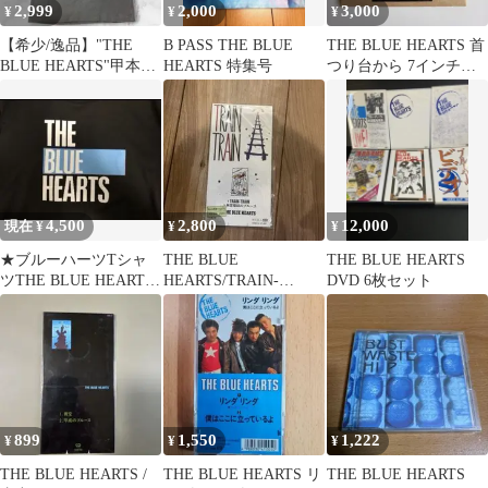
2,999
2,000
3,000
¥
¥
¥
【希少/逸品】"THE
B PASS THE BLUE
THE BLUE HEARTS 首
BLUE HEARTS"甲本ヒ
HEARTS 特集号
つり台から 7インチ※
ロトライブ Tシャツ墨
限定缶バッジ付き
黒M
4,500
2,800
12,000
現在 ¥
¥
¥
★ブルーハーツTシャ
THE BLUE
THE BLUE HEARTS
ツTHE BLUE HEARTS
HEARTS/TRAIN-
DVD 6枚セット
ロックTシャツ パンク
TRAIN 8cm 未開封
ロック
899
1,550
1,222
¥
¥
¥
THE BLUE HEARTS /
THE BLUE HEARTS リ
THE BLUE HEARTS