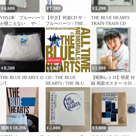
4,600
1,300
1,200
¥
¥
¥
VHS2本 ブルーハーツ
【中古】邦楽CD ザ・
THE BLUE HEARTS
が聴こえない 、ザ•ブ
ブルーハーツ / THE
TRAIN-TRAIN CD
ルーハーツ はじめて
BLUE HEARTS SUPER
のビデオ
BEST
10%OFF
8,500
3,025
1,980
¥
¥
¥
THE BLUE HEARTS ロ
CD / THE BLUE
【昭和レトロ】明星 付
ンT
HEARTS / THE BLUE
録 両面ポスター 小川範
HEARTS 30th
子 ザ・ブルーハーツ
ANNIVERSARY ALL
TIME MEMORIALS ～
SUPER SELECTED
SONGS～ (通常盤B)
18,296
2,800
3,000
現在 ¥
¥
¥