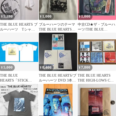
5,380
1,000
1,000
¥
¥
¥
THE BLUE HEARTS ブ
ブルーハーツのテーマ
中古CD★ザ・ブルーハ
ルーハーツ Tシャツ L
THE BLUE HEARTS
ーツ/THE BLUE
サイズ ホワイト
CD まとめ購入で２
HEARTS■ Blue Hearts
０％引
【JTD1/0719467113320
】D24138
5,000
8,400
7,800
¥
¥
¥
THE BLUE
THE BLUE HEARTS/ブ
THE BLUE HEARTS
HEARTS「STICK
ルーハーツ DVD 3本セ
THE HIGH-LOWS CD 6
OUT」Tシャツ 白/L
ット メルダック盤
枚セット