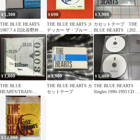
1,300
690
3,900
¥
¥
¥
THE BLUE HEARTS
THE BLUE HEARTS ス
カセットテープ THE
1987.7.4 日比谷野外音
テッカー ザ・ブルーハ
BLUE HEARTS （2025
楽堂 VHS
ーツ
年09月24日発売）
1,000
3,900
1,480
¥
¥
¥
THE BLUE
THE BLUE HEARTS カ
THE BLUE HEARTS
HEARTS/TRAIN-
セットテープ
Singles 1990-1993 CD 値
TRAIN CDアルバム
引
12,000
¥