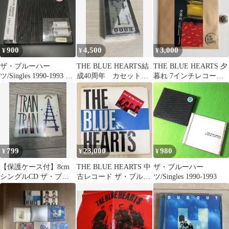
900
4,500
3,000
¥
¥
¥
ザ・ブルーハー
THE BLUE HEARTS結
THE BLUE HEARTS 夕
ツ/Singles 1990-1993 レ
成40周年 カセットの
暮れ 7インチレコード
ンタル落ち
み
※限定缶バッジ付き
799
23,000
980
¥
¥
¥
【保護ケース付】8cm
THE BLUE HEARTS 中
ザ・ブルーハー
シングルCD ザ・ブル
古レコード ザ・ブルー
ツ/Singles 1990-1993
ーハーツ / TRAIN-
ハーツ
TRAIN