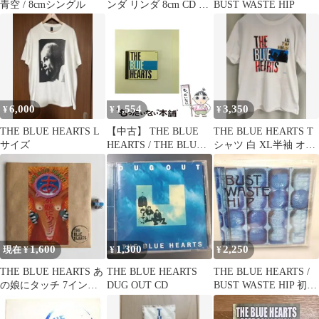
青空 / 8cmシングル
ンダ リンダ 8cm CD シ
BUST WASTE HIP
ングル
6,000
1,554
3,350
¥
¥
¥
THE BLUE HEARTS L
【中古】 THE BLUE
THE BLUE HEARTS T
サイズ
HEARTS / THE BLUE
シャツ 白 XL半袖 オー
HEARTS /
ルタイムシングル
1,600
1,300
2,250
現在 ¥
¥
¥
THE BLUE HEARTS あ
THE BLUE HEARTS
THE BLUE HEARTS /
の娘にタッチ 7インチ
DUG OUT CD
BUST WASTE HIP 初回
レコード※缶バッヂ付
限定盤
き