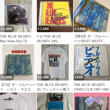
SELECTED SONGS
～』『30th
ANNIVERSARY』CD 3
枚セット MERC-4001
ブルーハーツ ベスト盤
BEST
1,000
1,680
3,000
¥
¥
¥
THE BLUE HEARTS
V.A./THE BLUE
【帯付】ザ・ブルーハ
Bust Waste Hip CD
HEARTS 2002
ーツ/BUST WASTE
TRIBUTE
HIP/ミニフォトブック
付‼︎
1,480
3,500
800
¥
¥
¥
【CD】ザ・ブルーハー
THE BLUE HEARTS
THE BLUE HEARTS
ツ バスト・ウエス
XL ヴィンテージ風 Tシ
VIDEO CLIP 1987-1989
ト・ヒップ 初回限定
ャツ ブルーハーツ
盤