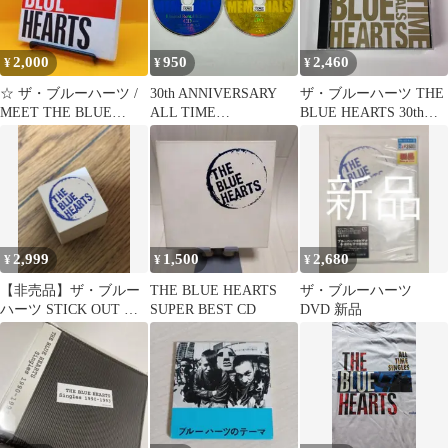
2,000
950
2,460
¥
¥
¥
☆ ザ・ブルーハーツ /
30th ANNIVERSARY
ザ・ブルーハーツ THE
MEET THE BLUE
ALL TIME
BLUE HEARTS 30th
HEARTS
MEMORIALS ～Limited
ANNIVERSARY ALL
Rental Edition～(DVD
TIME MEMORIALS ～
付)／THE BLUE
SUPER SELECTED
HEARTS／2枚組
SONGS～(B) 人にやさ
しく/リンダ リンダ/終
わらない歌、他 (T26)
MECR3034 [G8]
2,999
1,500
2,680
¥
¥
¥
【非売品】ザ・ブルー
THE BLUE HEARTS
ザ・ブルーハーツ
ハーツ STICK OUT 特
SUPER BEST CD
DVD 新品
典 ロゴスタンプ ハンコ