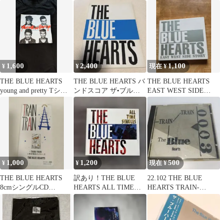
TIME SINGLES
ハーツ
1,600
2,400
1,100
¥
¥
現在 ¥
THE BLUE HEARTS
THE BLUE HEARTS バ
THE BLUE HEARTS
young and pretty Tシャ
ンドスコア ザ•ブルー
EAST WEST SIDE
ツ 新品 XLサイズ
ハーツ
STORY
1,000
1,200
500
¥
¥
現在 ¥
THE BLUE HEARTS
訳あり！THE BLUE
22.102 THE BLUE
8cmシングルCD
HEARTS ALL TIME
HEARTS TRAIN-
TRAIN-TRAIN
P.VIDEO
TRAIN CD