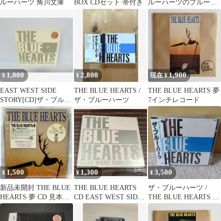
ルーハーツ 角川文庫
BOX CDセット 帯付き
ルーハーツのブルーレ
イ2 [Blu-ray]
1,000
2,800
1,900
¥
¥
現在 ¥
EAST WEST SIDE
THE BLUE HEARTS /
THE BLUE HEARTS 夢
STORY[CD]ザ・ブルー
ザ・ブルーハーツ
7インチレコード
ハーツ 8/7604
1,500
1,300
3,500
¥
¥
¥
新品未開封 THE BLUE
THE BLUE HEARTS
ザ・ブルーハーツ /
HEARTS 夢 CD 見本盤
CD EAST WEST SIDE
THE BLUE HEARTS 旧
ブルーハーツ
STORY
規格 (廃盤)