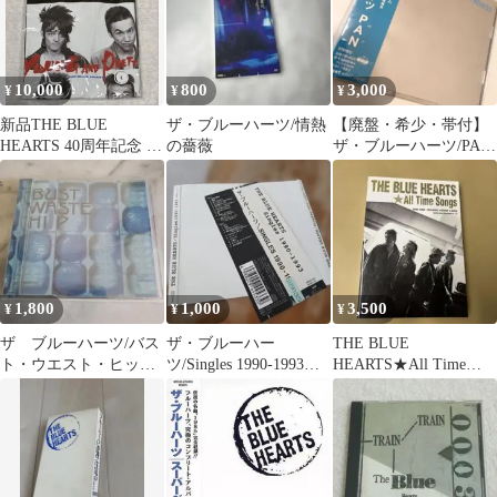
10,000
800
3,000
¥
¥
¥
新品THE BLUE
ザ・ブルーハーツ/情熱
【廃盤・希少・帯付】
HEARTS 40周年記念 T
の薔薇
ザ・ブルーハーツ/PAN/
シャツ ブルーハーツ
ラスト・オリジナル・
アルバム
1,800
1,000
3,500
¥
¥
¥
ザ ブルーハーツ/バス
ザ・ブルーハー
THE BLUE
ト・ウエスト・ヒッ
ツ/Singles 1990-1993
HEARTS★All Time
プ 初回限定盤
※ジャンク
Songs