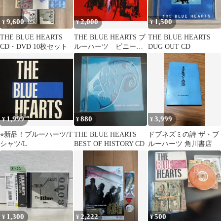
9,600
2,000
1,500
¥
¥
¥
THE BLUE HEARTS
THE BLUE HEARTS ブ
THE BLUE HEARTS
CD・DVD 10枚セット
ルーハーツ ビニール
DUG OUT CD
バック 当時物
1,999
880
3,999
¥
¥
¥
⭐︎新品！ブルーハーツ/T
THE BLUE HEARTS
ドブネズミの詩 ザ・ブ
シャツ/L
BEST OF HISTORY CD
ルーハーツ 角川書店
1,300
2,222
500
¥
¥
¥