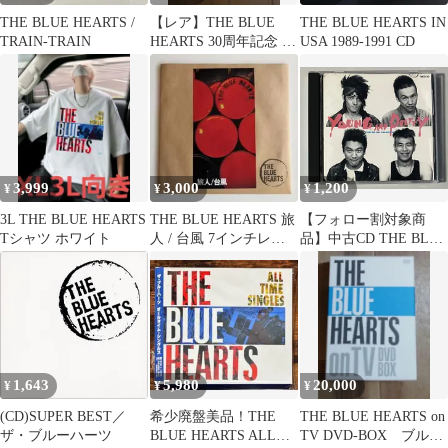
THE BLUE HEARTS /
【レア】THE BLUE
THE BLUE HEARTS IN
TRAIN-TRAIN
HEARTS 30周年記念 缶
USA 1989-1991 CD
バッジ＆ロブスターバ
ッジ
3,999
3,000
1,200
¥
¥
¥
3L THE BLUE HEARTS
THE BLUE HEARTS 旅
【フォロー割対象商
Tシャツ ホワイト
人 / 台風 7インチレコ
品】中古CD THE BLUE
ード
HEARTS『YOUNG
AND PRETTY』
1,643
5,980
20,000
¥
¥
¥
(CD)SUPER BEST／
希少廃盤美品！THE
THE BLUE HEARTS on
ザ・ブルーハーツ
BLUE HEARTS ALL
TV DVD-BOX ブルー