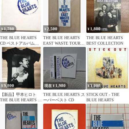
1,780
2,500
1,800
¥
¥
¥
THE BLUE HEARTS
THE BLUE HEARTS
THE BLUE HEARTS
CD ベストアルバム
EAST WASTE TOUR
BEST COLLECTION
「SUPER BEST」
'91
9,800
1,980
1,008
¥
現在 ¥
¥
【新品】甲本ヒロト
THE BLUE HEARTS ス
STICK OUT - THE
THE BLUE HEARTS T
ーパーベスト CD
BLUE HEARTS
シャツ Sサイズ