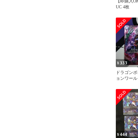
【即購入
UC 4枚
333
¥
ドラゴンボ
ョンワール
体 SR
444
¥