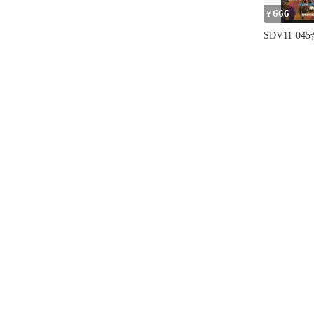
666
¥
SDV11-0