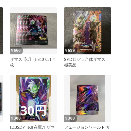
044[FB05] 340円（残2
666
699
¥
¥
ザマス【C】{FS10-05} 4
SVD11-045 合体ザマス
枚
極美品
300
300
¥
¥
[DBSDV][R][在庫7] ザマ
フュージョンワールド ザ