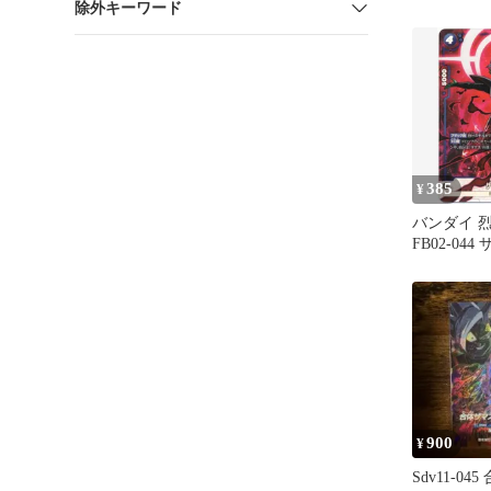
除外キーワード
パラレル
385
¥
バンダイ 
FB02-044
SR★
900
¥
Sdv11-04