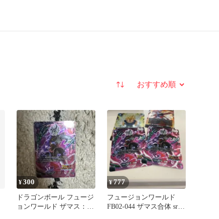
並び替え
300
777
¥
¥
ドラゴンボール フュージ
フュージョンワールド
ョンワールド ザマス：合
FB02-044 ザマス合体 sr
体 SR
パラレル2枚 即日発送