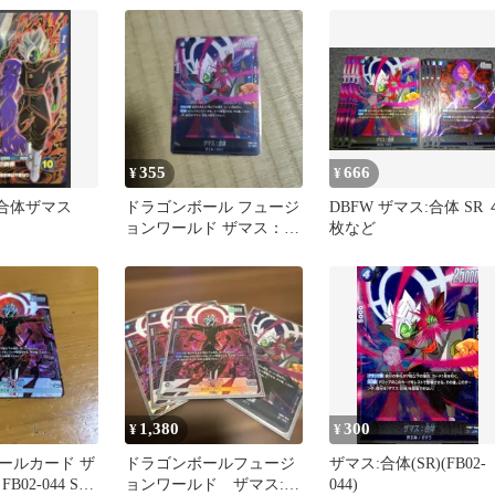
355
666
¥
¥
45合体ザマス
ドラゴンボール フュージ
DBFW ザマス:合体 SR 
ョンワールド ザマス：合
枚など
体
1,380
300
¥
¥
ールカード ザ
ドラゴンボールフュージ
ザマス:合体(SR)(FB02-
02-044 SR
ョンワールド ザマス:合
044)