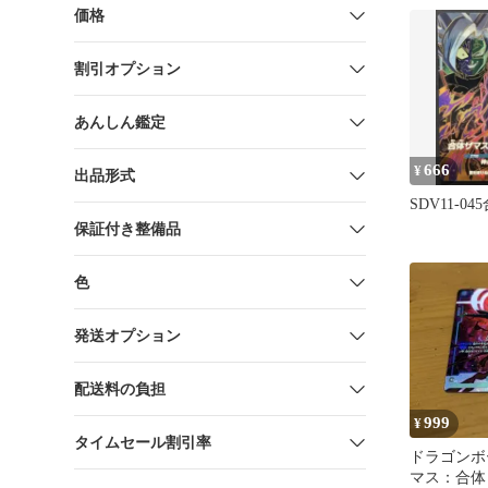
ールド
価格
割引オプション
あんしん鑑定
666
¥
出品形式
SDV11-0
保証付き整備品
色
発送オプション
配送料の負担
999
¥
タイムセール割引率
ドラゴンボ
マス：合体 FB