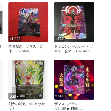
1,099
599
¥
¥
４
匿名配送 ザマス：合
ドラゴンボールカード ザ
体 FB02-044
マス：合体 FB02-044 SR
パラレル
300
340
現在 ¥
¥
烈火の闘気 SR ５枚セ
ザマス（パラレ
ット
ル）:SR★ FB02-