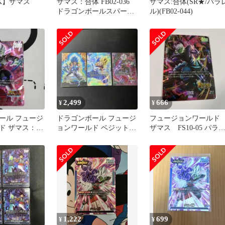
OK】ザマス
ザマス：合体 FB02-036
ザマス:合体(SR★/パラ
ドラゴンボールスパーカ
ル)(FB02-044)
ードゲーム ( #15758 )
2,499
666
¥
¥
ール フュージ
ドラゴンボール フュージ
フュージョンワール
ド ザマス：合
ョンワールド ベジット
ザマス FS10-05 パラ
FB05-040 まとめ売り
ル
1,222
699
¥
¥