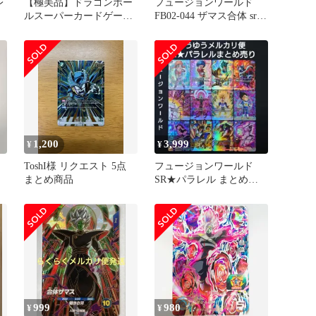
レ
【極美品】ドラゴンボー
フュージョンワールド
ルスーパーカードゲー
FB02-044 ザマス合体 sr
ム フュージョンワール
パラレル2枚 即日発送
ド sr 2枚
1,200
3,999
¥
¥
ド
ToshI様 リクエスト 5点
フュージョンワールド
レ
まとめ商品
SR★パラレル まとめ売
り
999
980
¥
¥