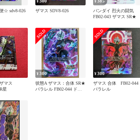
300
385
¥
¥
 sdv8-026
ザマス SDV8-026
バンダイ 烈火の闘気
FB02-043 ザマス SR★
300
300
¥
¥
 ザマス
状態A ザマス：合体 SR★
ザマス 合体 FB02-044
 R星
パラレル FB02-044 ドラ
パラレル
ゴンボール フュージョン
ワールド