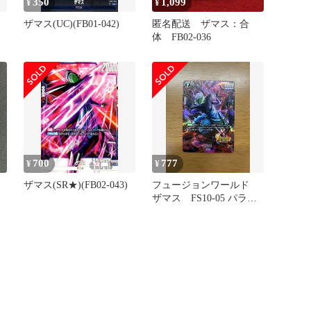
350
1,099
¥
¥
ザマス(UC)(FB01-042)
匿名配送 ザマス：合
体 FB02-036
700
777
¥
¥
ザマス(SR★)(FB02-043)
フュージョンワールド
ザマス FS10-05 パラレ
ル