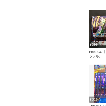
399
¥
FB02-0
ラレル】
310
¥