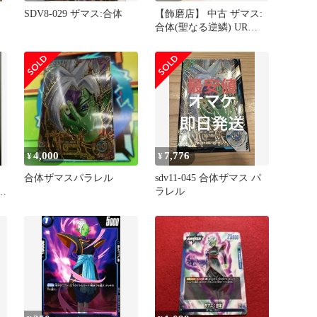
SDV8-029 ザマス:合体
【飾磨店】 中古 ザマス:
合体(聖なる逆鱗) UR
UM6-SEC3
4,000
7,776
¥
¥
ド
合体ザマスパラレル
sdv11-045 合体ザマス パ
リ
ラレル