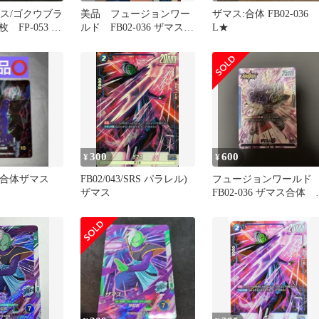
マス/ゴクウブラ
美品 フュージョンワー
ザマス:合体 FB02-036
枚 FP-053 フ
ルド FB02-036 ザマス合
L★
ワールド
体 リーダーパラレル
300
600
¥
¥
45 合体ザマス
FB02/043/SRS パラレル)
フュージョンワール
ザマス
FB02-036 ザマス合体 
ーダーパラレル