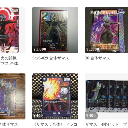
体 FB02-044 パラレル
1,000
1,500
¥
¥
烈火の闘気
Sdv8-029 合体ザマス
30 合体ザマス
 ザマス:合体
400
400
¥
¥
5 合体ザマス
《ザマス：合体》 ドラゴ
ザマス 4枚セット プ