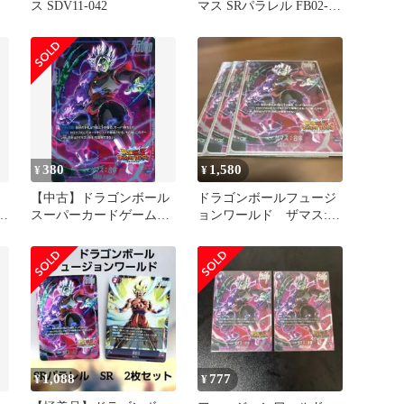
ス SDV11-042
マス SRパラレル FB02-
ー
043
380
1,580
¥
¥
ド
【中古】ドラゴンボール
ドラゴンボールフュージ
リ
スーパーカードゲーム
ョンワールド ザマス:合
FB02-044[SR☆]：ザマ
体 FB02-049 パラレル
ス：合体(ドッカンバトル
イラスト版)
1,088
777
¥
¥