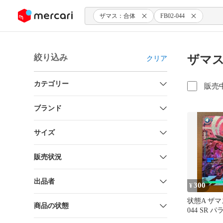
ンツにスキップ
ザマス：合体
FB02-044
絞り込み
ザマス
クリア
カテゴリー
販売
ブランド
サイズ
販売状況
出品者
300
¥
状態A ザマス
商品の状態
044 SR 
ンボールフ