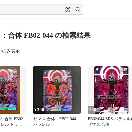
：合体 FB02-044 の検索結果
中のみ表示
300
300
¥
¥
:合体 FB02-
ザマス 合体 FB02-044
FB02/044/SRS パラレル)
パラレル ドラゴ
パラレル
ザマス:合体
ュージョンワ