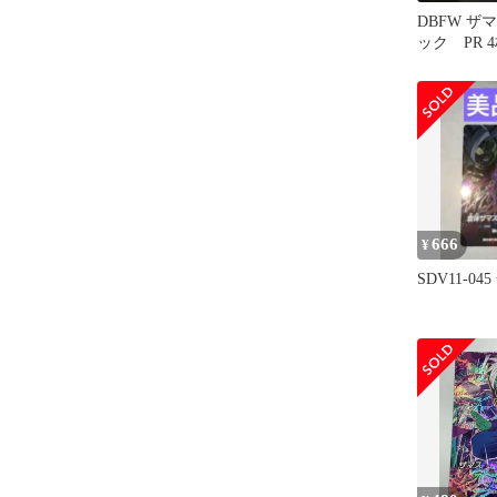
DBFW ザ
ック PR 4
ュージョン
666
¥
SDV11-0