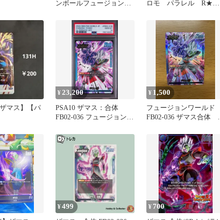
ンボールフュージョンワ
ロモ パラレル R★
ールド
FB02 フュージョンワ
ルド
23,200
1,500
¥
¥
42【ザマス】【パ
PSA10 ザマス：合体
フュージョンワール
FB02-036 フュージョンワ
FB02-036 ザマス合体 
ールド
ーダーパラレル
499
700
¥
¥