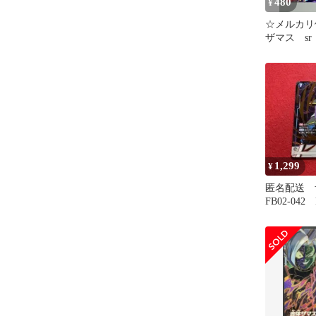
480
¥
☆メルカリ便☆
ザマス sr
1,299
¥
匿名配送
FB02-042