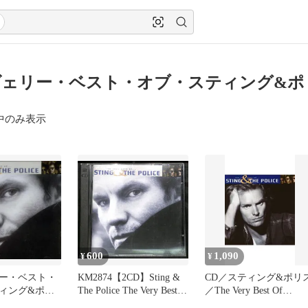
ェリー・ベスト・オブ・スティング&ポ
中のみ表示
600
1,090
¥
¥
ー・ベスト・
KM2874【2CD】Sting &
CD／スティング&ポリ
ィング&ポリ
The Police The Very Best
／The Very Best Of
ング,ポリス
Of Sting & The Police ス
STING&THE POLICE(