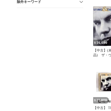
除外キーワード
オブ・ステ
ス p706p5g
16,690
¥
【中古】(
品) ザ・
ト・オブ・
ポリス lok2
11,000
¥
【中古】 The 