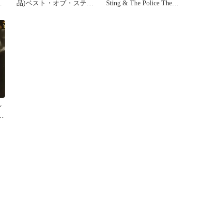
ン
品)ベスト・オブ・スティ
Sting & The Police The
ング&ポリス [DVD]
Very Best of... Sting & The
Police スティング・アン
ド・ザ・ポリス ザ・ヴェ
リー・ベスト・オブ・ス
ティング・アンド・ザ・
ポリス
ン