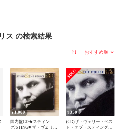
リス の検索結果
並び替え
1,000
350
¥
¥
ス
国内盤CD★スティン
(CD)ザ・ヴェリー・ベス
グ/STING■ ザ・ヴェリ
ト・オブ・スティング&
ベ
ー・ベスト・オブ・ステ
ポリス／スティング、ポ