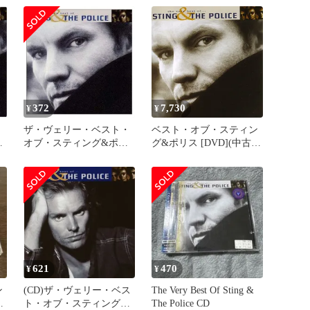
グ
ィング&ポリス
リス
【POCM1552/4988005204
172】Y71206
372
7,730
¥
¥
・
ザ・ヴェリー・ベスト・
ベスト・オブ・スティン
ン
オブ・スティング&ポリ
グ&ポリス [DVD](中古
ス
品)
621
470
¥
¥
ン
(CD)ザ・ヴェリー・ベス
The Very Best Of Sting &
ト・オブ・スティング&
The Police CD