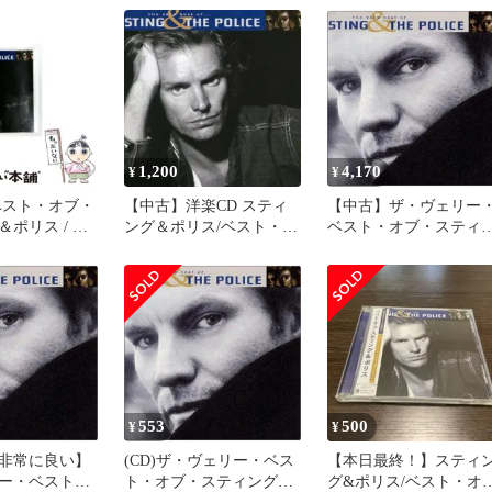
ティング・アンド・ザ・
スト・オブ・スティン
ポリス ザ・ヴェリー・ベ
&ポリス)
スト・オブ・スティン
グ・アンド・ザ・ポリス
1,200
4,170
¥
¥
ベスト・オブ・
【中古】洋楽CD スティ
【中古】ザ・ヴェリー
ポリス / ス
ング＆ポリス/ベスト・オ
ベスト・オブ・スティ
リス /
ブ・スティング＆ポリス
グ&ポリス p706p5g
553
500
¥
¥
非常に良い】
(CD)ザ・ヴェリー・ベス
【本日最終！】スティ
ー・ベスト・
ト・オブ・スティング&
グ&ポリス/ベスト・オ