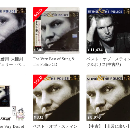
ィング&ポリ
ポリス／スティング、ポ
ブ・スティング&ポリ
リス
800
11,434
¥
¥
未使用･未開封
The Very Best of Sting &
ベスト・オブ・スティ
ヴェリー・ベス
The Police CD
グ&ポリス(中古品)
スティング&
6k6
833
8,970
¥
¥
Very Best of
ベスト・オブ・スティン
【中古】【非常に良い