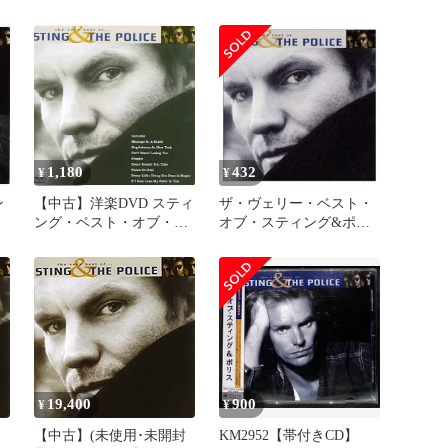
ス
ポリス／スティング&ポ
リス、ポリス、スティン
グ
1,180
432
¥
¥
ン
【中古】洋楽DVD スティ
ザ・ヴェリー・ベスト・
ング・ベスト・オブ・ス
オブ・スティング&ポリ
ティング＆ポリス (ポリ
ス
グラム(株))
19,400
900
¥
¥
】
【中古】(未使用･未開封
KM2952【帯付きCD】