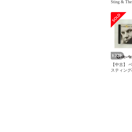
329
¥
【中古】 
スティング&
ティング,ポ
ーサル ミ