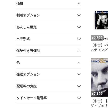
[CD](中古)
価格
割引オプション
あんしん鑑定
1,529
¥
出品形式
【中古】 
スティング＆
保証付き整備品
ティング&ポ
色
発送オプション
配送料の負担
7,170
¥
タイムセール割引率
【中古】【
ザ・ヴェリ