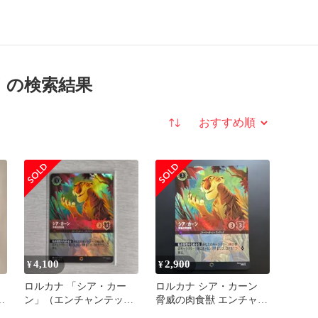
 の検索結果
並び替え
4,100
2,900
¥
¥
ロルカナ 「シア・カー
ロルカナ シア・カーン
A
ン」（エンチャンテッ
脅威の肉食獣 エンチャン
ド）
テッド1枚