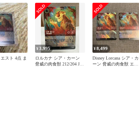
3,995
8,499
¥
¥
エスト 4点 ま
ロルカナ シア・カーン
Disney Lorcana シア・カ
脅威の肉食獣 212/204 JA
ーン 脅威の肉食獣 エン
2 エンチャンテッド
チャンテッド 2枚