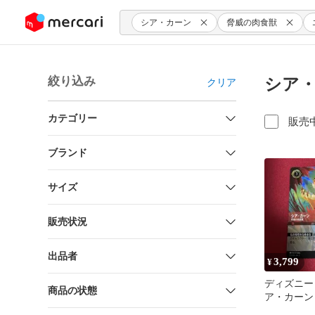
ンツにスキップ
シア・カーン
脅威の肉食獣
絞り込み
シア・
クリア
カテゴリー
販売
ブランド
サイズ
販売状況
出品者
3,799
¥
ディズニー
商品の状態
ア・カーン
獣 エンチ