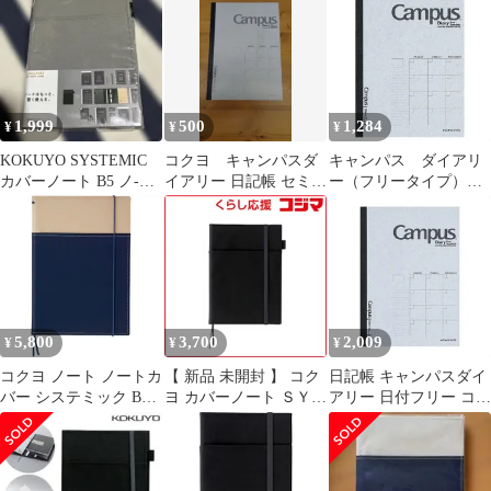
1,999
500
1,284
¥
¥
¥
KOKUYO SYSTEMIC
コクヨ キャンパスダ
キャンパス ダイアリ
カバーノート B5 ノ-
イアリー 日記帳 セミ
ー（フリータイプ）
V685B-M
B5 フリー ニ-CF3N
セミＢ５（６号） ２
４枚 ﾆ-CF3N【コクヨ】
5,800
3,700
2,009
¥
¥
¥
コクヨ ノート ノートカ
【 新品 未開封 】 コク
日記帳 キャンパスダイ
バー システミック B5
ヨ カバーノート ＳＹＳ
アリー 日付フリー コク
紺 A罫 40枚 ノ-653A-4
ＴＥＭＩＣ（システミ
ヨ B5 ニ-CF3N
1
ック）（２冊収容リン
グノート）Ｂ５ Ｂ罫 ４
０枚 黒 ノ-683B-D 未使