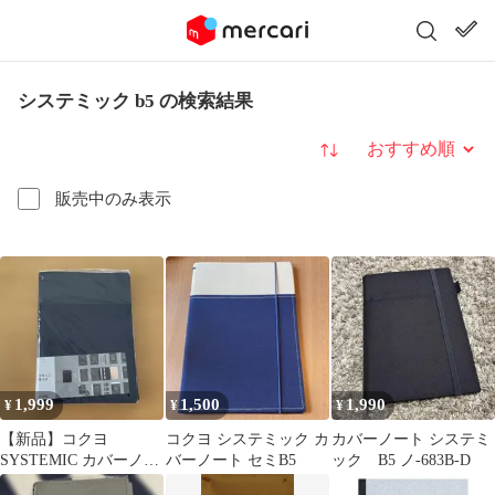
システミック b5 の検索結果
並び替え
販売中のみ表示
1,999
1,500
1,990
¥
¥
¥
【新品】コクヨ
コクヨ システミック カ
カバーノート システミ
SYSTEMIC カバーノー
バーノート セミB5
ック B5 ノ-683B-D
ト B5