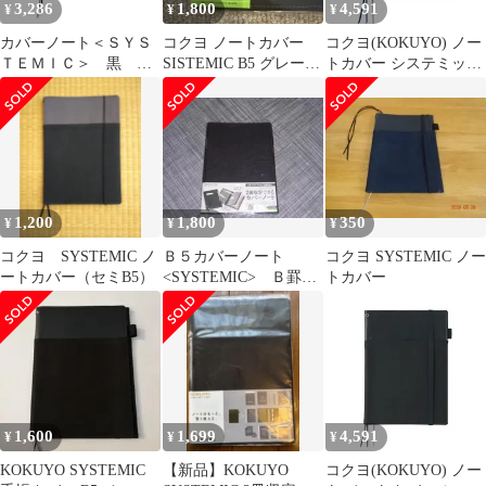
3,286
1,800
4,591
¥
¥
¥
カバーノート＜ＳＹＳ
コクヨ ノートカバー
コクヨ(KOKUYO) ノー
ＴＥＭＩＣ＞ 黒 ツ
SISTEMIC B5 グレー/
トカバー システミック
インリング Ｂ５ 罫
黒 ノ-653A-1
リングノート対応 B5
幅６ｍｍ ４０枚
レザー調 紺 40枚 ノ-
ﾉ-683B-D【コクヨ】
V683B-DB 1
1,200
1,800
350
¥
¥
¥
コクヨ SYSTEMIC ノ
Ｂ５カバーノート
コクヨ SYSTEMIC ノー
ートカバー（セミB5）
<SYSTEMIC> Ｂ罫
トカバー
４０枚 黒
1,600
1,699
4,591
¥
¥
¥
KOKUYO SYSTEMIC
【新品】KOKUYO
コクヨ(KOKUYO) ノー