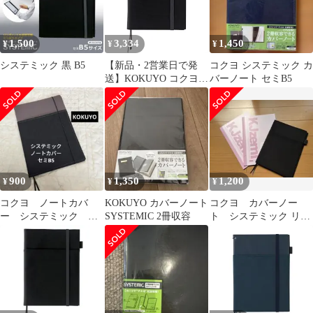
用 送料無料
1,500
3,334
1,450
¥
¥
¥
システミック 黒 B5
【新品・2営業日で発
コクヨ システミック カ
送】KOKUYO コクヨ
バーノート セミB5
コクヨ カバーノート シ
ステミック リングノー
ト対応 黒 A5 B罫 50枚
ノ-685B-D
900
1,350
1,200
¥
¥
¥
コクヨ ノートカバ
KOKUYO カバーノート
コクヨ カバーノー
ー システミック セ
SYSTEMIC 2冊収容
ト システミック リン
ミB5
グノート対応 セミB5＋
おまけ付き