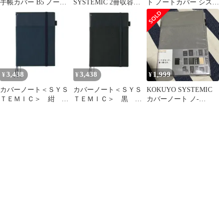
手帳カバー B5 ノート2
SYSTEMIC 2冊収容ノ
ト ノートカバー システ
冊収納
ートカバー B5ノート付
ミック リングノート対
応 B5 レザー調 黒 40枚
ノ-V683B-D 1
3,438
3,438
1,999
¥
¥
¥
カバーノート＜ＳＹＳ
カバーノート＜ＳＹＳ
KOKUYO SYSTEMIC
ＴＥＭＩＣ＞ 紺 ツ
ＴＥＭＩＣ＞ 黒 ツ
カバーノート ノ-
インリング Ｂ５ 罫
インリング Ｂ５ 罫
V685B-M
幅６ｍｍ ４０枚ﾉ-
幅６ｍｍ ４０枚ﾉ-
V683B-DB【コクヨ】
V683B-D【コクヨ】