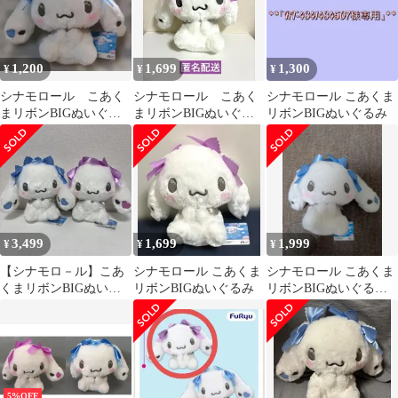
1,200
1,699
1,300
¥
¥
¥
シナモロール こあく
シナモロール こあく
シナモロール こあくま
まリボンBIGぬいぐる
まリボンBIGぬいぐる
リボンBIGぬいぐるみ
み
み サンリオ
3,499
1,699
1,999
¥
¥
¥
【シナモロ－ル】こあ
シナモロール こあくま
シナモロール こあくま
くまリボンBIGぬいぐ
リボンBIGぬいぐるみ
リボンBIGぬいぐる
るみ リボンブルー・
み ブルー
パープル 全2種
5%OFF