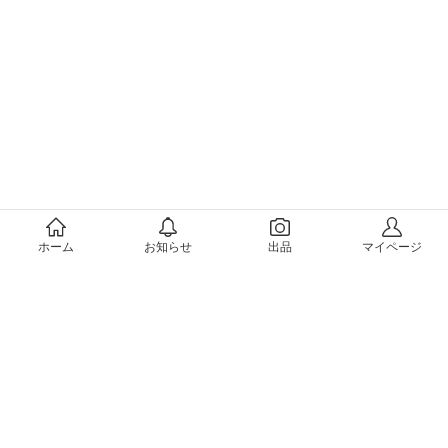
メルカリについて
ホーム
お知らせ
出品
マイページ
会社概要（運営会社）
採用情報
プレスリリース
公式ブログ
プレスキット
メルカリUS
メルカリShops
m department（エムデパ）
ヘルプ