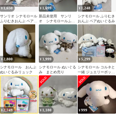
1,650
1,699
1,248
¥
¥
¥
サンリオ シナモロール
新品未使用 サンリ
シナモロール ふりむき
ふりむきおんぶ ペアぬ
オ シナモロールふり
おんぶ ペアぬいぐるみ
いぐるみ
むきおんぶペアぬいぐ
るみ ②
2,800
1,999
5,299
¥
¥
¥
シナモロール おんぶ
シナモロール ぬいぐる
シナモロール コルネと
ぬいぐるみリュック
み まとめ売り
一緒 ジュエリーボック
ス ぬいぐるみ ギャルら
び ポーチ
2,749
1,180
999
¥
¥
¥