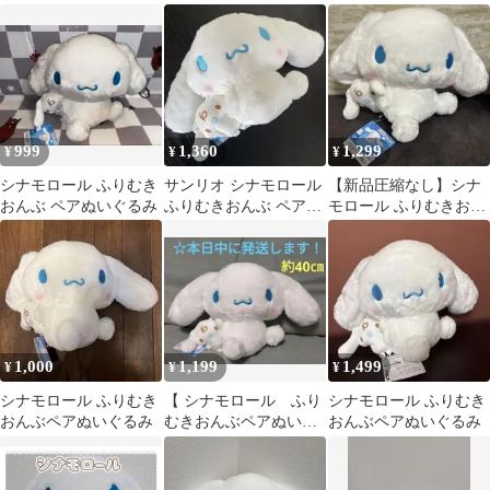
ペア ぬいぐるみ
999
1,360
1,299
¥
¥
¥
シナモロール ふりむき
サンリオ シナモロール
【新品圧縮なし】シナ
おんぶ ペアぬいぐるみ
ふりむきおんぶ ペアぬ
モロール ふりむきおん
いぐるみ
ぶ ペアぬいぐるみ
1,000
1,199
1,499
¥
¥
¥
シナモロール ふりむき
【 シナモロール ふり
シナモロール ふりむき
おんぶペアぬいぐるみ
むきおんぶペアぬいぐ
おんぶペアぬいぐるみ
るみ 】