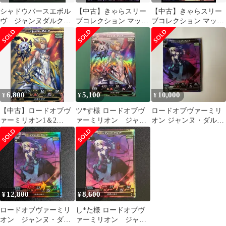
シャドウバースエボル
【中古】きゃらスリー
【中古】きゃらスリー
ヴ ジャンヌダルク
ブコレクション マット
ブコレクション マット
UR PSA10
シリーズ Shadowverse
シリーズ
「ダークジャンヌ」
Shadowverse「ジャンヌ
(No.MT335) dwos6rj
ダルク」(No.MT387)
n5ksbvb
6,800
5,100
10,000
¥
¥
¥
【中古】ロードオブヴ
ツ*す様 ロードオブヴ
ロードオブヴァーミリ
ァーミリオン1＆2
ァーミリオン ジャン
オン ジャンヌ・ダル
SP079[SP]：ジャンヌ・
ヌ・ダルク sp
ク SP
ダルク
12,800
8,600
¥
¥
ロードオブヴァーミリ
し*た様 ロードオブヴ
オン ジャンヌ・ダル
ァーミリオン ジャン