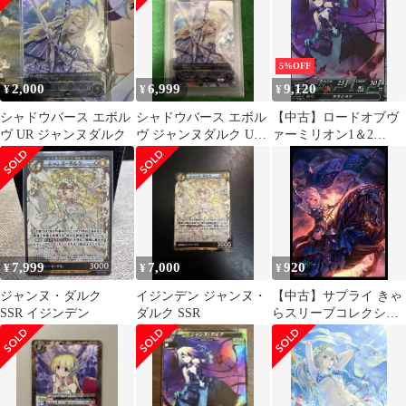
5%OFF
2,000
6,999
9,120
¥
¥
¥
シャドウバース エボル
シャドウバース エボル
【中古】ロードオブヴ
ヴ UR ジャンヌダルク
ヴ ジャンヌダルク UR
ァーミリオン1＆2
PSA10
SP007[SP]：ジャンヌダ
ルク
7,999
7,000
920
¥
¥
¥
ジャンヌ・ダルク
イジンデン ジャンヌ・
【中古】サプライ きゃ
SSR イジンデン
ダルク SSR
らスリーブコレクショ
ン マットシリーズ
Shadowverse 「ジャンヌ
ダルク」 [No.MT387]