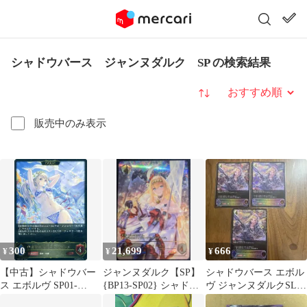
シャドウバース ジャンヌダルク SP の検索結果
並び替え
販売中のみ表示
300
21,699
666
¥
¥
¥
【中古】シャドウバー
ジャンヌダルク【SP】
シャドウバース エボル
ス エボルヴ SP01-
{BP13-SP02} シャドウ
ヴ ジャンヌダルクSL 3
041[LG]：希望導く聖乙
バース エボルヴ
枚セット