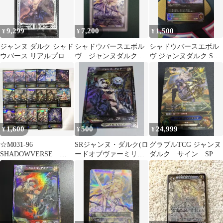
9,299
7,200
1,500
¥
¥
¥
ジャンヌ ダルク シャド
シャドウバースエボル
シャドウバースエボル
ウバース リアルプロモ
ヴ ジャンヌダルク
ヴ ジャンヌダルク SL
ーションカード
UR PSA10
②
1,600
500
24,999
¥
¥
¥
☆M031-96
SRジャンヌ・ダルク(ロ
グラブルTCG ジャンヌ
SHADOWVERSE
ードオブヴァーミリオ
ダルク サイン SP
EVOLVE シャドウバ
ンⅢ)
ース エボルヴ ダー
クジャンヌ ジャンヌ
ダルク アルヴェル
ト アリス 他 まと
め