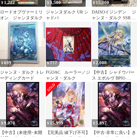
1,222
3,500
15,000
¥
¥
¥
ロードオブヴァーミリ
ジャンヌダルク UR シ
DAISOイジンデン ジ
オン ジャンヌダルク
ャドバ
ャンヌ・ダルク SSR 第
6弾
699
777
2,000
¥
¥
¥
ジャンヌ・ダルク トレ
FGOAC ルーラー／ジ
【中古】シャドウバー
ーディングカード
ャンヌ・ダルク
ス エボルヴ BP01-
U06[UR]：ジャンヌダ
ルク
9,070
15,999
5,897
¥
¥
¥
【中古】(未使用･未開
【完美品:値下げ不可】
【中古-非常に良い】き