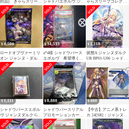
封品) きゃらスリーブ
シャドバエボルヴ:ジャ
ゃらスリーブコレクシ
コレクション マットシ
ンヌ(SP)
ョン マットシリーズ
リーズ Shadowverse
Shadowverse 「ダークジ
「ダークジャンヌ」
ャンヌ」 (No.MT335)
(No.MT335) wyeba8q
4,500
34,533
1,110
¥
¥
¥
ロードオブヴァーミリ
a*4様 シャドウバース
状態A ジャンヌダルク
オン ジャンヌ・ダル
エボルヴ 希望導く聖
UR BP01-U06 シャドウ
ク SP
乙女ジャンヌ SP
バース エボルヴ
PSA10
Shadowverse EVOLVE
シャドバ
1,111
8,888
480
¥
¥
¥
シャドウバースエボル
シャドウバースリアル
【中古】アニメ系トレ
ヴ ジャンヌダルク GP
プロモーションカード
カ 24[SR]：ジャンヌ・
スリーブ
ジャンヌダルク
ダルク