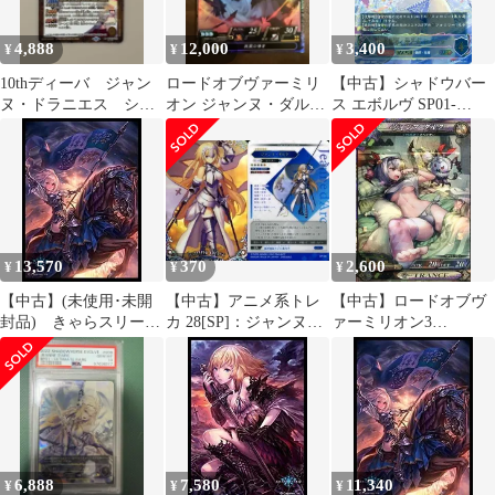
4,888
12,000
3,400
¥
¥
¥
10thディーバ ジャン
ロードオブヴァーミリ
【中古】シャドウバー
ヌ・ドラニエス シー
オン ジャンヌ・ダルク
ス エボルヴ SP01-
クレット secret
SP-007
U25[UR]：希望導く聖
乙女・ジャンヌ
13,570
370
2,600
¥
¥
¥
【中古】(未使用･未開
【中古】アニメ系トレ
【中古】ロードオブヴ
封品) きゃらスリーブ
カ 28[SP]：ジャンヌ・
ァーミリオン3
コレクション マットシ
ダルク
SP030[SP]：ジャンヌ・
リーズ Shadowverse「ジ
ダルク
ャンヌダルク」
(No.MT387) wyeba8q
6,888
7,580
11,340
¥
¥
¥