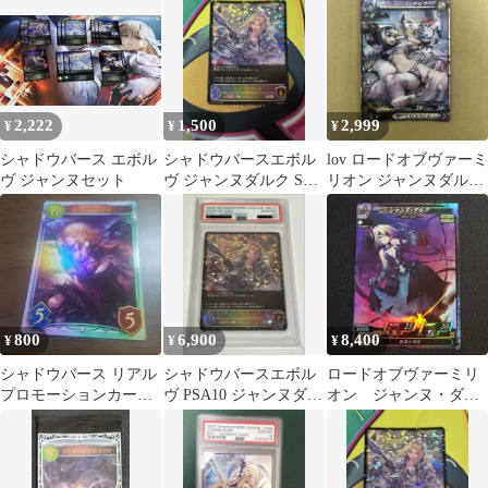
女・ジャンヌ
2,222
1,500
2,999
¥
¥
¥
シャドウバース エボル
シャドウバースエボル
lov ロードオブヴァーミ
ヴ ジャンヌセット
ヴ ジャンヌダルク SL
リオン ジャンヌダル
①
ク SP
800
6,900
8,400
¥
¥
¥
シャドウバース リアル
シャドウバースエボル
ロードオブヴァーミリ
プロモーションカード
ヴ PSA10 ジャンヌダル
オン ジャンヌ・ダル
ダークジャンヌ
ク SL
ク SP スペシャル