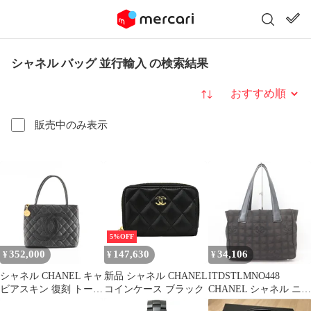
シャネル バッグ 並行輸入 の検索結果
並び替え
販売中のみ表示
5%OFF
352,000
147,630
34,106
¥
¥
¥
シャネル CHANEL キャ
新品 シャネル CHANEL
ITDSTLMNO448
ビアスキン 復刻 トート
コインケース ブラック
CHANEL シャネル ニュ
バッグ A01804
ートラベル トートバッ