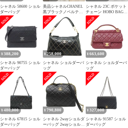
シャネル 58600 ショル
美品シャネルCHANEL
シャネル 23C ポケット
ダーバッグ
黒ブラックノベルテ
チェーン HOBO BAG
ィ CCロゴ化粧品ポー
付き AS3690
チ
388,200
258,000
663,600
¥
¥
¥
シャネル 90755 ショル
シャネル ショルダーバ
シャネル ショルダーバ
ダーバッグ
ッグ
ッグ
480,000
790,800
327,000
¥
¥
¥
シャネル 67815 ショル
シャネル 2wayショルダ
シャネル 91587 ショル
ダーバッグ
ーバッグ 2wayショルダ
ダーバッグ