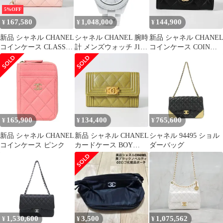
5%OFF
167,580
1,048,000
144,900
¥
¥
¥
新品 シャネル CHANEL
シャネル CHANEL 腕時
新品 シャネル CHANE
コインケース CLASSIC
計 メンズウォッチ J12
コインケース COIN
ZIP COIN PURSE パス
ファントム H6186 【お
PURSE ブラック
テルピンク
取り寄せ】
165,900
134,400
765,600
¥
¥
¥
新品 シャネル CHANEL
新品 シャネル CHANEL
シャネル 94495 ショル
コインケース ピンク
カードケース BOY
ダーバッグ
CHANEL CARD CASE
グリーン
1,530,600
3,500
1,075,562
¥
¥
¥