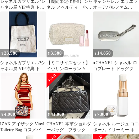
シャネルガブリエル?シ
【期間限定価格‼︎】シャ
キャシャレル エラエラ
ャネル展 VIP特典 トー
ネル ノベルティ 小物
オーデパルファム
トバッグ
入れ ポーチ ミニポ
100ml 香水
ーチ 口紅ケース
23,980
3,580
14,850
¥
¥
¥
シャネルガブリエル?シ
【ミニサイズセット】
●CHANEL シャネル ロ
ャネル展 VIP特典 トー
イヴサンローラン Y.S.L
ゴプレート ドッグタグ
トバッグ
ミニラブシャインポー
キーホルダー キーチャ
チセット #4 1g ミニサ
ーム バッグチャーム 04
イズセット [102573]
V 【中古】 Bランク
5_452
4,900
41,000
7,000
¥
¥
¥
IZAK アイザック Vinyl
CHANEL 本革ショルダ
シャネル ルージュ ココ
Toiletry Bag コスメバッ
ーバッグ ブラック
ボーム ドリーミー ホワ
グ 化粧バッグ プチフラ
新品未使用
イト [並行輸入品]