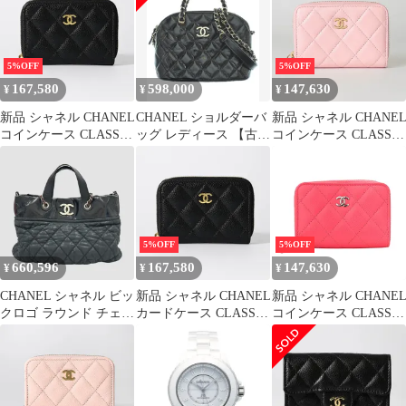
ラップ アイボリー ホワ
イト 白 レザー レディ
ース サイズ 36 1/2C
5%OFF
5%OFF
167,580
598,000
147,630
¥
¥
¥
新品 シャネル CHANEL
CHANEL ショルダーバ
新品 シャネル CHANE
コインケース CLASSIC
ッグ レディース 【古
コインケース CLASSIC
ZIP COIN PURSE ブラ
着】【中古】【送料無
ZIP COIN PURSE ピン
ック
料】
ク
5%OFF
5%OFF
660,596
167,580
147,630
¥
¥
¥
CHANEL シャネル ビッ
新品 シャネル CHANEL
新品 シャネル CHANE
クロゴ ラウンド チェー
カードケース CLASSIC
コインケース CLASSIC
ン ショルダーバッグ ト
ZIP COIN PURSE ブラ
ZIP COIN PURSE ネオ
ートバッグ 17番台
ック
ンピンク