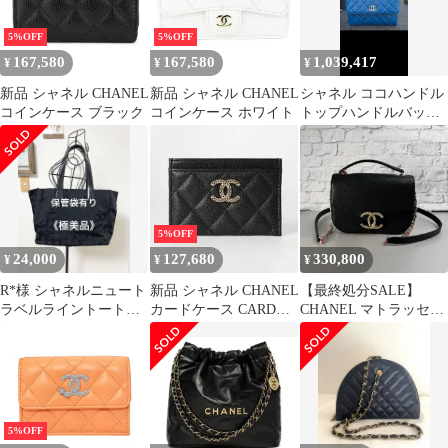
未使用【訳あり】展示
により若干の色やけの
5%OFF
5%OFF
為
167,580
167,580
1,039,417
¥
¥
¥
新品 シャネル CHANEL
新品 シャネル CHANEL
シャネル ココハンドル
コインケース ブラック
コインケース ホワイト
トップハンドルバッグ
ブルー (正規品)
5%OFF
24,000
127,680
330,800
¥
¥
¥
R*様 シャネルニュート
新品 シャネル CHANEL
【最終処分SALE】
ラベルライントートバ
カードケース CARD
CHANEL マトラッセシ
ッグMMサイズ
CASE ブラック
ョルダーバッグ A-
13046
5%OFF