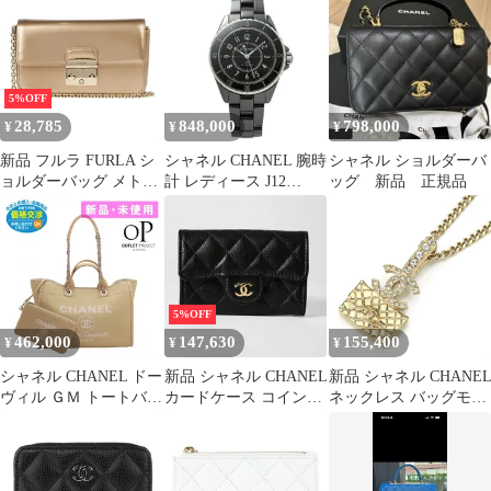
グ PM ブラウン 9番台
レディース 茶色
5%OFF
28,785
848,000
798,000
¥
¥
¥
新品 フルラ FURLA シ
シャネル CHANEL 腕時
シャネル ショルダーバ
ョルダーバッグ メトロ
計 レディース J12
ッグ 新品 正規品
ポリス ミニバッグ M
H5696 【お取り寄せ】
シャンパン
5%OFF
462,000
147,630
155,400
¥
¥
¥
シャネル CHANEL ドー
新品 シャネル CHANEL
新品 シャネル CHANE
ヴィル ＧＭ トートバッ
カードケース コインケ
ネックレス バッグモチ
グ（ショルダー付き）
ース ブラック
ーフ ペンダント ゴール
ミックスファイバー ベ
ド/クリスタル
ージュ A66941-B07300
【並行輸入品】新品・