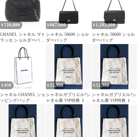
720,800
867,600
1,102,200
¥
¥
¥
CHANEL シャネル マト
シャネル 58600 ショル
シャネル 58600 ショル
ラッセ ショルダーバッ
ダーバッグ
ダーバッグ
グ
450
53,980
53,980
¥
¥
¥
シャネル CHANEL ショ
シャネルガブリエル?シ
シャネルガブリエル?シ
ッピングバッグ
ャネル展 VIP特典 トー
ャネル展 VIP特典 トー
II〔GFT〕 [089614]
トバッグ
トバッグ
〔メール便発送〕