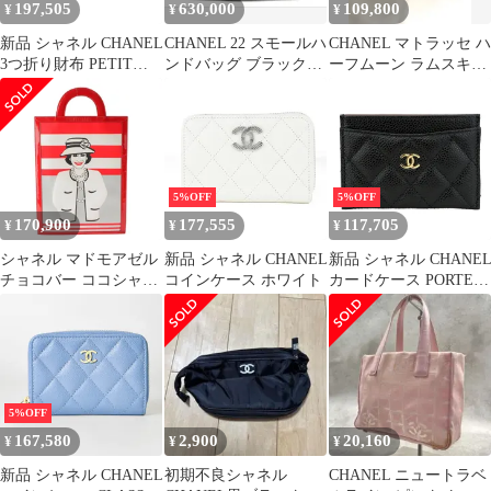
197,505
630,000
109,800
¥
¥
¥
新品 シャネル CHANEL
CHANEL 22 スモールハ
CHANEL マトラッセ ハ
3つ折り財布 PETIT
ンドバッグ ブラックシ
ーフムーン ラムスキン
PORTEFEUILLE A
ャイニーカーフスキン
ネイビー ゴールド 正規
RABAT オレンジ
品
5%OFF
5%OFF
170,900
177,555
117,705
¥
¥
¥
シャネル マドモアゼル
新品 シャネル CHANEL
新品 シャネル CHANE
チョコバー ココシャネ
コインケース ホワイト
カードケース PORTE-
ル ハンド トートバッグ
CARTES CLASSIQUE
レッド【中古】【正規
ノワール
品保証】
5%OFF
167,580
2,900
20,160
¥
¥
¥
新品 シャネル CHANEL
初期不良シャネル
CHANEL ニュートラベ