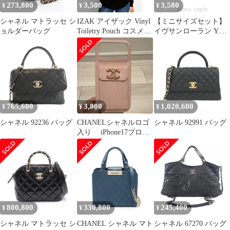
273,800
3,500
3,580
¥
¥
¥
シャネル マトラッセ シ
IZAK アイザック Vinyl
【ミニサイズセット】
ョルダーバッグ
Toiletry Pouch コスメポ
イヴサンローラン Y.S.
ーチ 化粧バッグ プチフ
ミニラブシャインポー
ラワー
チセット2 #1 1g ミニサ
イズセット [102580]
765,600
3,800
1,020,600
¥
¥
¥
シャネル 92236 バッグ
CHANELシャネルロゴ
シャネル 92991 バッグ
入り iPhone17プロマ
ックス専用
800,800
330,800
245,400
¥
¥
¥
シャネル マトラッセ シ
CHANEL シャネル マト
シャネル 67270 バッグ