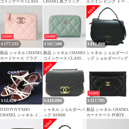
コインケース CLASSIC
CHANEL黒ブラックノ
ルライン ピンク トート
ZIP COIN PURSE ライ
ベルティ CCロゴ化粧
バッグ 9230
トブルー
品ポーチ
5%OFF
5%OFF
177,555
167,580
412,800
¥
¥
¥
新品 シャネル CHANEL
新品 シャネル CHANEL
シャネル ショルダーバ
カードケース フラグメ
コインケース CLASSIC
ッグ ショルダーバッグ
ントケース ピンク
ZIP COIN PURSE ミン
トグリーン
5%OFF
12,620
418,000
117,705
¥
¥
¥
ITDTJVJVYXDO
シャネル ショルダーバ
新品 シャネル CHANE
CHANEL シャネル ミュ
ッグ A93660
カードケース PORTE-
ール サンダル ハイヒー
CARTES CLASSIQUE
ル パンプス バックスト
ブラック