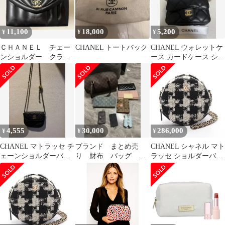
11,100
18,000
5,200
¥
¥
¥
ＣＨＡＮＥＬ チェー
CHANEL トートバック
CHANEL ウォレットケ
ンショルダー クラッ
ース カードケース ショ
チ ブラック オール
ルダー
ドシャネル 並行輸入
4,555
30,000
286,000
¥
¥
¥
CHANEL マトラッセ チ
ブランド まとめ売
CHANEL シャネル マト
ェーンショルダーバッ
り 財布 バッグ
ラッセ ショルダーバッ
グ ブラック 並行輸入品
CHANEL ルイヴィト
グ
ン