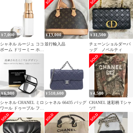
ワー
7,000
13,000
31,500
¥
¥
¥
シャネル ルージュ ココ
並行輸入品
チェーンショルダーバ
ボーム ドリーミー ホワ
ッグ ノベルティ
イト [並行輸入品]
6,980
510,600
4,500
¥
¥
¥
シャネル CHANEL ミロ
シャネル 66435 バッグ
CHANEL 迷彩柄 Tシャ
ワール ドゥーブル ファ
ツ‼️
セット ダブルミラー ミ
ラー [553718/375008]