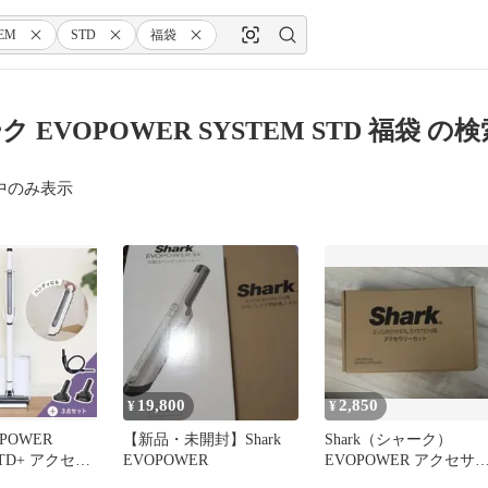
EM
STD
福袋
 EVOPOWER SYSTEM STD 福袋 の
中のみ表示
19,800
2,850
¥
¥
POWER
【新品・未開封】Shark
Shark（シャーク）
STD+ アクセサ
EVOPOWER
EVOPOWER アクセサ
SHARK
ーパック