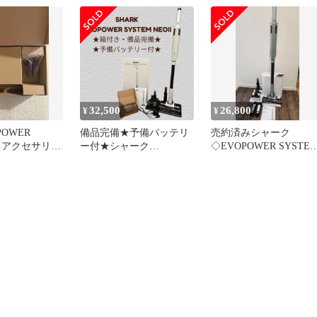
32,500
26,800
¥
¥
OPOWER
備品完備★予備バッテリ
売約済みシャーク
用 アクセサリー
ー付★シャーク
◇EVOPOWER SYSTE
ャーク
EVOPOWER SYSTEM
NEO II+
NEOII