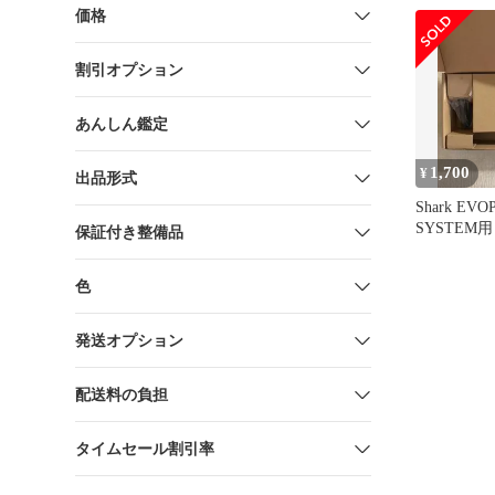
価格
割引オプション
あんしん鑑定
1,700
¥
出品形式
Shark EV
SYSTEM
保証付き整備品
セット シ
色
発送オプション
配送料の負担
タイムセール割引率