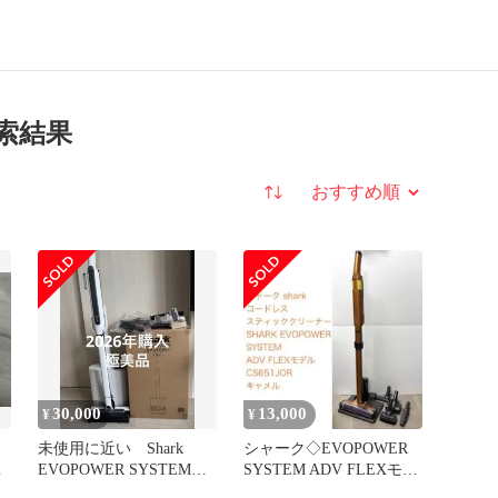
検索結果
並び替え
30,000
13,000
¥
¥
未使用に近い Shark
シャーク◇EVOPOWER
リ
EVOPOWER SYSTEM
SYSTEM ADV FLEXモデ
STD
ル キャメル