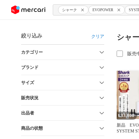
ンツにスキップ
シャーク
EVOPOWER
SYST
絞り込み
シャーク
クリア
カテゴリー
販売
ブランド
サイズ
販売状況
出品者
33,800
¥
新品 EVO
商品の状態
SYSTEM 
リーセット 