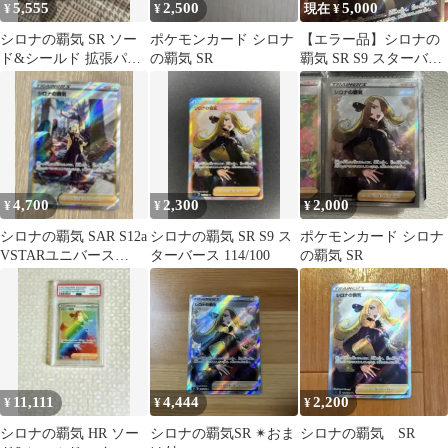
5,555
2,500
5,000
¥
¥
現在 ¥
シロナの覇気 SR ソー
ポケモンカード シロナ
【エラー品】シロナの
ド&シールド 拡張パッ
の覇気 SR
覇気 SR S9 スターバー
ク スターバース キラ
ス 114/100
114/…
4,700
2,300
2,000
¥
¥
¥
シロナの覇気 SAR S12a
シロナの覇気 SR S9 ス
ポケモンカード シロナ
VSTARユニバース
ターバース 114/100
の覇気 SR
239/172
11,111
4,444
2,200
¥
¥
¥
シロナの覇気 HR ソー
シロナの覇気SR ✴︎おま
シロナの覇気 SR