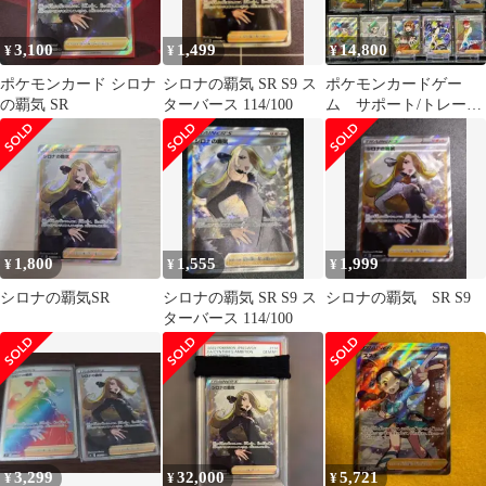
3,100
1,499
14,800
¥
¥
¥
ポケモンカード シロナ
シロナの覇気 SR S9 ス
ポケモンカードゲー
の覇気 SR
ターバース 114/100
ム サポート/トレーナ
ーズ まとめセット
おまけ付き
1,800
1,555
1,999
¥
¥
¥
シロナの覇気SR
シロナの覇気 SR S9 ス
シロナの覇気 SR S9
ターバース 114/100
3,299
32,000
5,721
¥
¥
¥