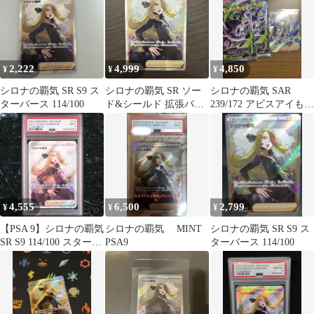
2,222
4,999
4,850
¥
¥
¥
シロナの覇気 SR S9 ス
シロナの覇気 SR ソー
シロナの覇気 SAR
ターバース 114/100
ド&シールド 拡張パッ
239/172 アビスアイもプ
ク スターバース キラ
レゼント！！他にはな
114/…
いです！
4,555
6,500
2,799
¥
¥
¥
【PSA 9】シロナの覇気
シロナの覇気 MINT
シロナの覇気 SR S9 ス
SR S9 114/100 スターバ
PSA9
ターバース 114/100
ース