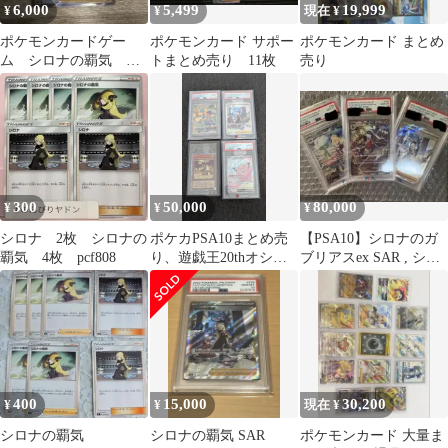
6,000
5,499
19,999
¥
¥
現在 ¥
ポケモンカードゲー
ポケモンカード サポー
ポケモンカード まとめ
ム シロナの覇気
トまとめ売り 11枚
売り
SAR
300
50,000
80,000
¥
¥
¥
シロナ 2枚 シロナの
ポケカPSA10まとめ売
【PSA10】シロナのガ
覇気 4枚 pcf808
り、遊戯王20thオシリ
ブリアスex SAR , シロ
ス
ナの覇気 他 3枚セット
400
15,000
30,200
¥
¥
現在 ¥
シロナの覇気
シロナの覇気 SAR
ポケモンカード 大量ま