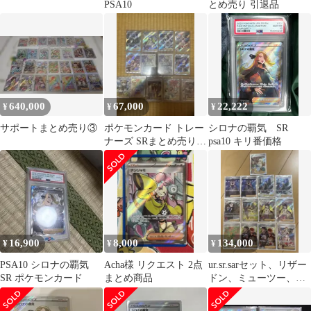
PSA10
とめ売り 引退品
640,000
67,000
22,222
¥
¥
¥
サポートまとめ売り③
ポケモンカード トレー
シロナの覇気 SR
ナーズ SRまとめ売り13
psa10 キリ番価格
枚セット
16,900
8,000
134,000
¥
¥
¥
PSA10 シロナの覇気
Acha様 リクエスト 2点
ur.sr.sarセット、リザー
SR ポケモンカード
まとめ商品
ドン、ミューツー、ス
イクン、シロナ