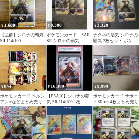
1,688
8,300
3,320
¥
¥
¥
【弘前】シロナの覇気
ポケモンカード SAR
ナタネの活気 シロナの
SR 114/100
SR シロナの覇気
覇気 2枚セット ポケモ
ンカード
844
16,389
9,999
¥
¥
¥
ポケモンカード ペルシ
【PSA10】シロナの覇
ポケモンカード サポー
アンsrなどまとめ売り
気 SR 114/100 1枚
トSR rar 4枚まとめ売り