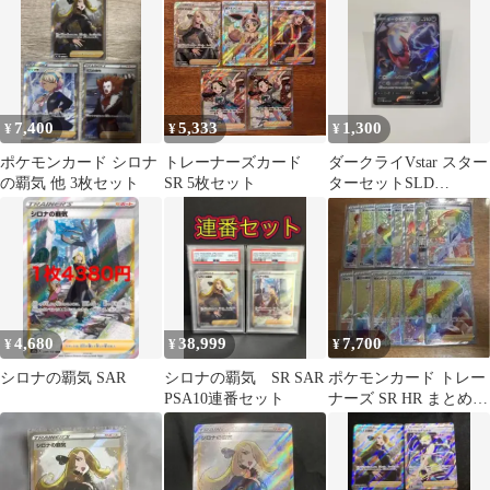
7,400
5,333
1,300
¥
¥
¥
ポケモンカード シロナ
トレーナーズカード
ダークライVstar スター
の覇気 他 3枚セット
SR 5枚セット
ターセットSLD
007/020(1部カード変更
有)
4,680
38,999
7,700
¥
¥
¥
シロナの覇気 SAR
シロナの覇気 SR SAR
ポケモンカード トレー
PSA10連番セット
ナーズ SR HR まとめ売
り 13枚