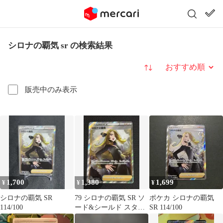
シロナの覇気 sr の検索結果
並び替え
販売中のみ表示
1,700
1,380
1,699
¥
¥
¥
シロナの覇気 SR
79 シロナの覇気 SR ソ
ポケカ シロナの覇気
114/100
ード&シールド スター
SR 114/100
バース キラ 114