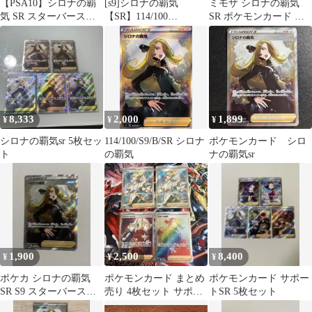
​【PSA10】シロナの覇
[s9]シロナの覇気
ミモザ シロナの覇気
気 SR スターバース
【SR】114/100
SR ポケモンカード セ
#114 GEM MT ポケモン
IT9HQPDWFOD2
ット
カード
8,333
2,000
1,899
¥
¥
¥
シロナの覇気sr 5枚セッ
114/100/S9/B/SR シロナ
ポケモンカード シロ
ト
の覇気
ナの覇気sr
1,900
2,500
8,400
¥
¥
¥
ポケカ シロナの覇気
ポケモンカード まとめ
ポケモンカード サポー
SR S9 スターバース
売り 4枚セット サポー
トSR 5枚セット
114/100
ト