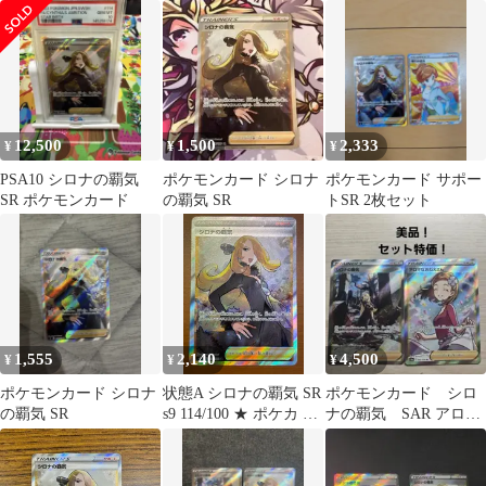
12,500
1,500
2,333
¥
¥
¥
PSA10 シロナの覇気
ポケモンカード シロナ
ポケモンカード サポー
SR ポケモンカード
の覇気 SR
トSR 2枚セット
1,555
2,140
4,500
¥
¥
¥
ポケモンカード シロナ
状態A シロナの覇気 SR
ポケモンカード シロ
の覇気 SR
s9 114/100 ★ ポケカ ポ
ナの覇気 SAR アロマ
ケモンカードゲーム ポ
なおねえさん SR
ケモン