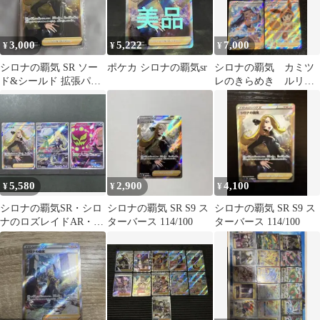
3,000
5,222
7,000
¥
¥
¥
シロナの覇気 SR ソー
ポケカ シロナの覇気sr
シロナの覇気 カミツ
ド&シールド 拡張パッ
レのきらめき ルリ
ク スターバース キラ
ナ ポケモンごっこ sr
114/…
5,580
2,900
4,100
¥
¥
¥
シロナの覇気SR・シロ
シロナの覇気 SR S9 ス
シロナの覇気 SR S9 ス
ナのロズレイドAR・シ
ターバース 114/100
ターバース 114/100
ロナのミカルゲAR シ
ロナ3枚セット