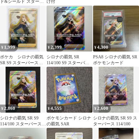
ド&シールド スターバ
け付
ース PSA10
1,999
2,399
4,300
¥
¥
¥
ポケカ シロナの覇気
シロナの覇気 SR
PSA8 シロナの覇気 SR
SR S9 スターバース
114/100 S9 スターバー
ポケモンカード
114/100
ス pokemon card
2,860
4,555
2,600
¥
¥
¥
シロナの覇気 SR S9
ポケモンカード シロナ
シロナの覇気 SR S9 ス
114/100 スターバース
の覇気 SAR
ターバース 114/100
状態良好