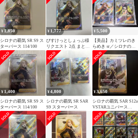
1,850
1,777
5,500
¥
¥
¥
シロナの覇気 SR S9 ス
びすけっとしょっぷ様
【美品】カミツレのき
ターバース 114/100
リクエスト 2点 まとめ
らめき sr／シロナの覇
商品
気sr セット
1,400
4,800
3,650
¥
¥
¥
シロナの覇気 SR S9 ス
シロナの覇気 SR SAR
シロナの覇気 SAR S12a
ターバース 114/100
S9 スターバース
VSTARユニバース
239/172