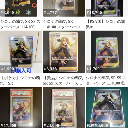
3,000
2,777
18,700
¥
¥
¥
シロナの覇気 SR S9 ス
シロナの覇気 SR
【PSA10】シロナの覇
ターバース 114/100
114/100 スターバース
気sr
ポケモンカード ポケカ
1,900
3,333
1,700
¥
¥
¥
【ポケカ】シロナの覇
【美品】シロナの覇気
シロナの覇気 SR S9 ス
気 SR
SR S9 スターバース
ターバース 114/100 ②
114/100
17,800
23,000
3,000
¥
¥
現在 ¥