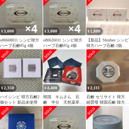
3,000
3,080
1,880
¥
¥
¥
o80608011 シンビ韓方
o80626011 シンビ韓方
【新品】Shinbee シンビ
ハーブ石鹸85g 4個
ハーブ石鹸85g 4個
韓方ハーブ石鹸 2個セ
ット
2,350
4,400
2,111
¥
¥
¥
ハイシンビ 韓方石鹸2
韓国 キムさん 石
石鹸 セリサイト 韓方
個セット 新品未使用
鹸 半分 天然薬草再
絹雲母 韓国石鹸 韓方石
生石鹸
鹸