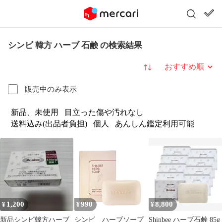
シンビ 韓方 ハーブ 石鹸 の検索結果
並び替え
販売中のみ表示
新品、未使用
目立った傷や汚れなし
送料込み(出品者負担)
個人
あんしん鑑定利用可能
1,200
990
8,800
¥
¥
¥
新品シンビ韓方ハーブ
シンビ ハーブソープ
Shinbee ハーブ石鹸 85g