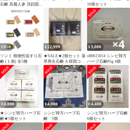
石鹸 高麗人参 洗顔固形
10個セット
石鹸 臭い 乾燥 毛穴 肌
荒れ
850
12,999
3,000
¥
¥
¥
ソンミ 植物性垢すり石
★SALE★2個セット 薬
o80615014 シンビ韓方
鹸 (１個) 全5種
草再生石鹸 A 韓国コス
ハーブ石鹸85g 4個
メ
4,000
4,000
4,400
¥
¥
¥
★シンビ韓方ハーブ石
シンビ韓方ハーブ石
シンビ韓方ハーブ石鹸
鹸★5個セット
鹸 5個
6個セット