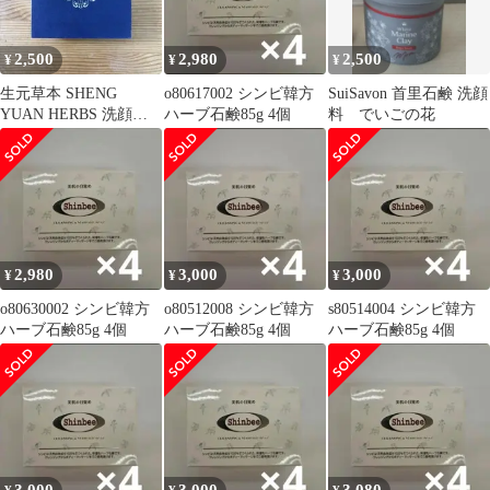
2,500
2,980
2,500
¥
¥
¥
生元草本 SHENG
o80617002 シンビ韓方
SuiSavon 首里石鹸 洗顔
YUAN HERBS 洗顔石
ハーブ石鹸85g 4個
料 でいごの花
鹸
2,980
3,000
3,000
¥
¥
¥
o80630002 シンビ韓方
o80512008 シンビ韓方
s80514004 シンビ韓方
ハーブ石鹸85g 4個
ハーブ石鹸85g 4個
ハーブ石鹸85g 4個