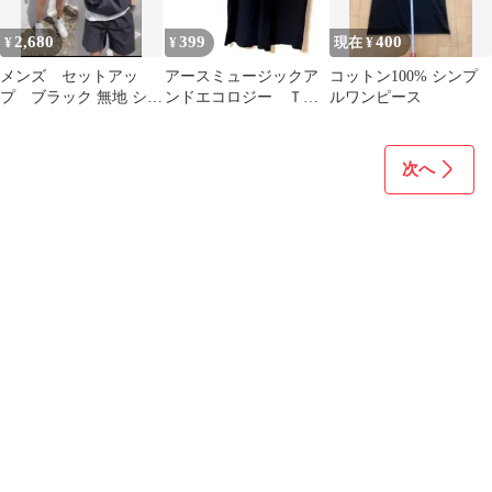
2,680
399
400
¥
¥
現在 ¥
メンズ セットアッ
アースミュージックア
コットン100% シンプ
プ ブラック 無地 シン
ンドエコロジー Ｔシ
ルワンピース
プル
ャツ フリー 黒 半
袖 無地 シンプル
次へ