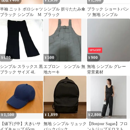
400
1,050
1,500
現在 ¥
¥
¥
半袖 ニット ポロシャツ
シンプル 折りたたみ傘
ブラック ショートパン
ブラック シンプル M
ブラック
ツ 無地 シンプル
10%OFF
680
500
900
¥
¥
¥
シンプル スラックス 黒
エプロン シンプル 無
無地 シンプル グレー
ブラック サイズ 4L
地カーキ
背景素材
1,500
1,899
2,800
¥
¥
¥
【値下げ中】大きいサ
無地 シンプル リュック
【Bonjour Sagan】フロ
イズキャップ 65cm 無
バックパック
ントジップドロストオ