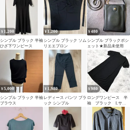
1,200
1,200
480
¥
¥
¥
シンプル ブラック 半袖
シンプル ブラック ソム
シンプル ブラックポシ
ひざ下ワンピース
リエエプロン
ェット★新品未使用
5,000
1,980
980
¥
¥
¥
シンプル ブラック 半袖
レディース パンツ ブラ
ロングワンピース 半
ブラウス
ック シンプル
袖 ブラック Lサイ
ズ シンプルデザイン