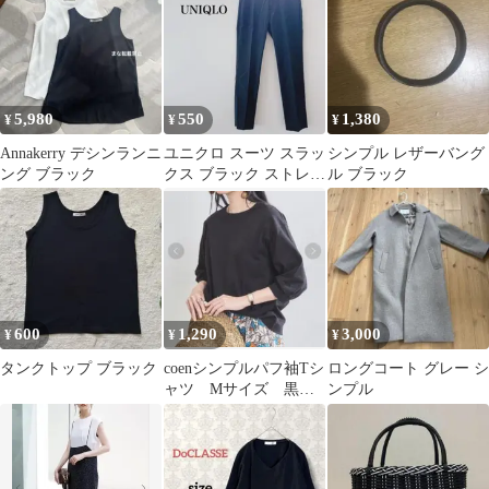
M
36
5,980
550
1,380
¥
¥
¥
Annakerry デシンランニ
ユニクロ スーツ スラッ
シンプル レザーバング
ング ブラック
クス ブラック ストレー
ル ブラック
ト シンプル 無地 フォ
ーマル
600
1,290
3,000
¥
¥
¥
タンクトップ ブラック
coenシンプルパフ袖Tシ
ロングコート グレー シ
ャツ Mサイズ 黒
ンプル
ブラック