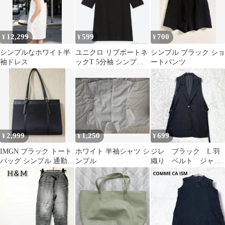
12,299
599
700
¥
¥
¥
シンプルなホワイト半
ユニクロ リブボートネ
シンプル ブラック ショ
袖ドレス
ックT 5分袖 シンプル
ートパンツ
無地 ブラック
2,999
1,250
699
¥
¥
¥
IMGN ブラック トート
ホワイト 半袖シャツ シ
ジレ ブラック L 羽
バッグ シンプル 通勤
ンプル
織り ベルト ジャケ
就活
ット ノースリーブ
無地 シンプル 夏