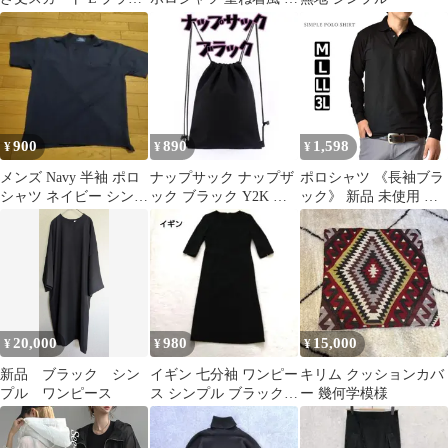
ク シンプル うしろゴム
ジュアル おすすめ シン
プル
900
890
1,598
¥
¥
¥
メンズ Navy 半袖 ポロ
ナップサック ナップザ
ポロシャツ 《長袖ブラ
シャツ ネイビー シンプ
ック ブラック Y2K ド
ック》 新品 未使用 形
ル
ロスト シンプル
態安定 ドライ シンプル
無地 鹿の子 【B9Z】
【ゆうパケット】 ファ
ッション メンズ トップ
ス
20,000
980
15,000
¥
¥
¥
新品 ブラック シン
イギン 七分袖 ワンピー
キリム クッションカバ
プル ワンピース
ス シンプル ブラック
ー 幾何学模様
7AR フォーマル