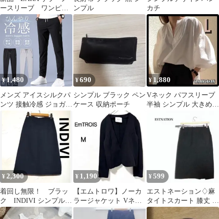
ースリーブ ワンピー
ンプル
カチ
ス 無地 シンプル
M ミニ
1,480
690
1,880
¥
¥
¥
メンズ アイスシルクパ
シンプル ブラック ペン
Vネック パフスリーブ
ンツ 接触冷感 ジョガー
ケース 収納ポーチ
半袖 シンプル 大きめの
パンツ 2カラー 3サイズ
サイズ エレガント ブラ
冷感パンツ カジュアル
ウス e
パンツ イージーパンツ
涼感パンツ ボトムス 軽
量 薄手 さらさら ひん
やり 涼しい 夏用 伸縮
動きやすい ゆったり ウ
2,300
1,190
599
¥
¥
¥
エストゴム シンプル 無
地 日常使い
着回し無限！ ブラッ
【エムトロワ】ノーカ
エストネーション♢麻
ク INDIVI シンプル膝
ラージャケット Vネッ
タイトスカート 膝丈 黒
下スカート 38 通勤
ク シンプル ブラック
スリット シンプル 無地