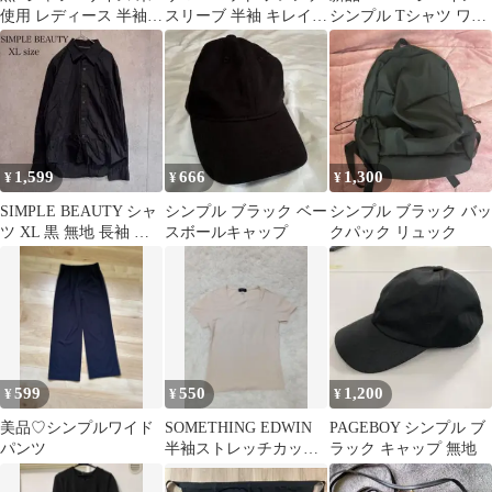
使用 レディース 半袖
スリーブ 半袖 キレイめ
シンプル Tシャツ ワン
シンプル
シンプル 無地 ブラック
ピース
夏秋
1,599
666
1,300
¥
¥
¥
SIMPLE BEAUTY シャ
シンプル ブラック ベー
シンプル ブラック バッ
ツ XL 黒 無地 長袖 ビ
スボールキャップ
クパック リュック
ッグサイズ メンズ
599
550
1,200
¥
¥
¥
美品♡シンプルワイド
SOMETHING EDWIN
PAGEBOY シンプル ブ
パンツ
半袖ストレッチカット
ラック キャップ 無地
ソー ベージュ M シン
プル