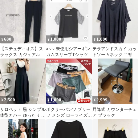
かストレッチ 送料無料
黒 白
zakka545
680
1,000
1,080
¥
¥
¥
【ステュディオス】ス
a.v.v 未使用シアーギン
テラアンドスカイ カッ
ラックス カジュアルパ
ガムスリーブTシャツ
トソー Vネック 半袖 黒
ンツ シンプルボトムス
シンプル 【4L～5L】
オフィス
2,500
1,000
2,999
¥
¥
¥
サロペット 黒 シンプル
ボクサーパンツ ブリー
昇降式 カウンターチェ
体型カバー ゆったり 大
フ メンズ ローライズ L
ア ブラック
人カジュアル TE310
5枚セット シンプル 下
着