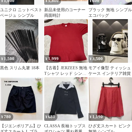
1,000
5,800
600
¥
¥
¥
ユニクロ ニットベスト
新品未使用のコーナー
ブラック 無地 シンプル
ベージュ シンプル
両面時計
エコバッグ
1,500
1,999
3,500
¥
¥
¥
黒色 スリム丸箸 18本
【古着】JERZEES 無地
モアイ像型 ティッシュ
Tシャツ レッド シンプ
ケース インテリア雑貨
ル
780
680
1,190
¥
¥
¥
【ジエンポリアム】ひ
CLASSA 長袖トップス
ひざ丈スカート ピンク
ざ丈スカート L ブラッ
ポロシャツ 重ね着風 カ
無地 シンプル