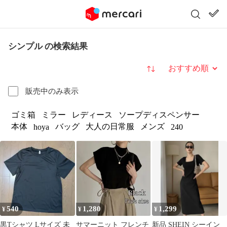
シンプル の検索結果
並び替え
販売中のみ表示
ゴミ箱
ミラー
レディース
ソープディスペンサー
本体
バッグ
大人の日常服
メンズ
hoya
240
540
1,280
1,299
¥
¥
¥
黒Tシャツ Lサイズ 未
サマーニット フレンチ
新品 SHEIN シーイン