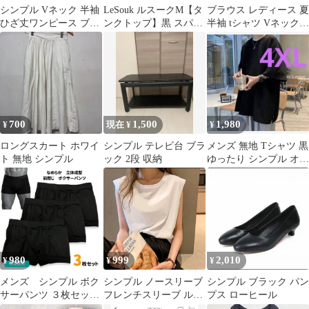
シンプル Vネック 半袖
LeSouk ルスークM【タ
ブラウス レディース 夏
ひざ丈ワンピース ブラ
ンクトップ】黒 スパン
半袖 tシャツ Vネック
ック
コール シンプル無地
トップス 薄手 涼しい
快適 無地 おしゃれ き
れいめ OL 通勤 大人 透
ける ゆったり 着痩せ
光沢感 異素材 シンプル
カジュアル エレガント
夏服 部屋着
700
1,500
1,980
¥
現在 ¥
¥
ロングスカート ホワイ
シンプル テレビ台 ブラ
メンズ 無地 Tシャツ 黒
ト 無地 シンプル
ック 2段 収納
ゆったり シンプル オー
バーサイズ スト 夏
4XL
980
999
2,010
¥
¥
¥
メンズ シンプル ボク
シンプル ノースリーブ
シンプル ブラック パン
サーパンツ ３枚セッ
フレンチスリーブ ルー
プス ローヒール
ト 吸湿速乾 なめら
ズ Tシャツ 韓国