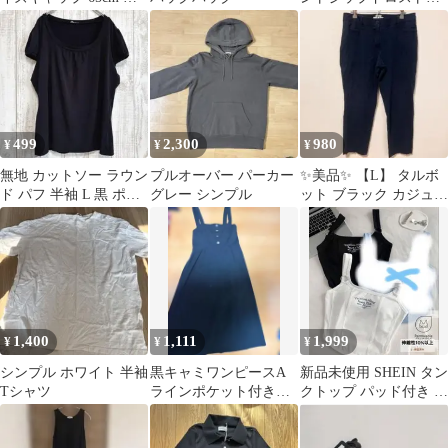
地 シンプル ブラック
ールインワン
499
2,300
980
¥
¥
¥
無地 カットソー ラウン
プルオーバー パーカー
✨美品✨ 【L】 タルボ
ド パフ 半袖 L 黒 ポリ
グレー シンプル
ット ブラック カジュア
エステル デート シンプ
ルパンツ 無地 シンプル
ル
1,400
1,111
1,999
¥
¥
¥
シンプル ホワイト 半袖
黒キャミワンピースA
新品未使用 SHEIN タン
Tシャツ
ラインポケット付きシ
クトップ パッド付き 黒
ンプルレディース
白 2点セット 韓国 Y2K