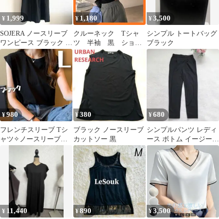
1,999
1,180
3,500
¥
¥
¥
SOJERA ノースリーブ
クルーネック Tシャ
シンプル トートバッグ
ワンピース ブラック 黒
ツ 半袖 黒 ショー
ブラック
9AR シンプル きれいめ
ト丈 無地 韓国風
夏コーデ シンプル
980
380
680
¥
¥
¥
フレンチスリーブ Tシ
ブラック ノースリーブ
シンプルパンツ レディ
ャツ✧ノースリーブ✧
カットソー 黒
ース ボトム イージーパ
半袖✧シンプル✧夏✧ブ
ンツ カジュアル ベーシ
ラック 黒✧L
ック 無地
11,440
890
3,500
¥
¥
¥