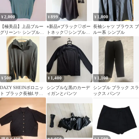
2,000
899
1,000
¥
¥
¥
【極美品】上品ブルー
⭐︎新品⭐︎ブラック♡ボー
長袖シャツ ブラウス ブ
グリーン✨ シンプルノ
トネック♡シンプルで
ルー系 シンプル
ースリーブニット リブ
袖と裾がオシャレなフ
着回し抜群
レアワンピース♡
500
1,400
1,100
¥
¥
¥
DAZY SHEINポロニッ
シンプルな黒のカーデ
シンプル ブラック スラ
ト ブラック長袖Lサイ
ィガンとパンツ
ックス パンツ
ズ シンプル 美品