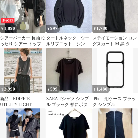
5%OFF
1,890
997
1,780
¥
¥
¥
シアーパーカー 長袖 ゆ
タートルネック ウー
ステイモーション ロン
ったり シアー トップス
ルリブニット シンプ
グスカート M 黒 タイ
パーカー フード付き シ
ル 無地 カジュア
ト 上品 無地 シンプル
ースルー 可愛い カジュ
ル ノームコア
アル シンプル きれいめ
ブルゾン 体型カバー
UVカット 紫外線対策
無地 透け感 アウター
羽織り フード付き 軽い
2,990
599
1,480
¥
¥
¥
ジャケット
新品 EDIFICE
ZARA Tシャツ シンプ
iPhone用ケース ブラッ
UTILITY LIGHT
ル ブラック 袖にボタン
ク シンプル
DRYCOOL タンクトッ
レディースS
プ