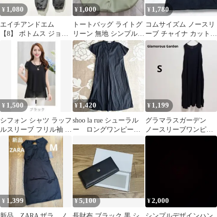
1,080
1,000
1,780
¥
¥
¥
エイチアンドエム
トートバッグ ライトグ
コムサイズム ノースリ
【8】 ボトムス ジョガ
リーン 無地 シンプル未
ーブ チャイナ カットソ
ーパンツ シンプル 無地
使用
ー スリット シンプル
キレイめ
黒 L 夏
1,500
1,420
1,199
¥
¥
¥
シフォン シャツ ラッフ
shoo la rue シューラル
グラマラスガーデン
ルスリーブ フリル袖 無
ー ロングワンピー
ノースリーブワンピー
地 レディース シンプル
ス シンプル 黒
ス ブラック リネン シ
ンプル 無地
1,399
5,100
2,000
¥
¥
¥
新品 ZARA ザラ ノ
長財布 ブラック 黒 シ
シンプルデザインハン