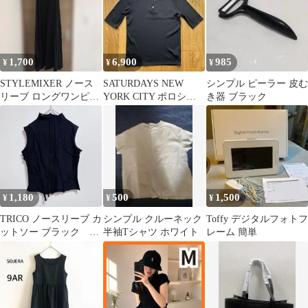
1,700
6,900
985
¥
¥
¥
STYLEMIXER ノース
SATURDAYS NEW
シンプル ピーラー 皮む
リーブ ロングワンピー
YORK CITY ポロシャ
き器 ブラック
ス ブラック M
ツ 黒シンプル仕事ゴル
フ
1,180
500
1,500
¥
¥
¥
TRICO ノースリーブ カ
シンプル クルーネック
Toffy デジタルフォトフ
ットソー ブラック シ
半袖Tシャツ ホワイト
レーム 簡単
ンプル 伸縮性