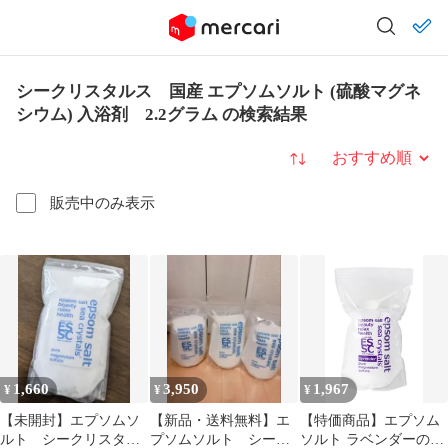
シークリスタルス 国産 エプソムソルト (硫酸マグネ
シウム) 入浴剤 2.2グラム の検索結果
並び替え
販売中のみ表示
1,660
3,950
1,967
¥
¥
¥
【未開封】エプソムソ
【新品・送料無料】エ
【特価商品】エプソム
ルト シークリスタ
プソムソルト シーク
ソルト ラベンダーの香