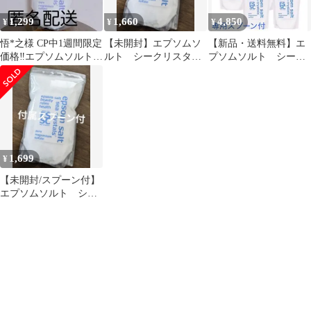
1,299
1,660
4,850
¥
¥
¥
悟*之様 CP中1週間限定
【未開封】エプソムソ
【新品・送料無料】エ
価格‼️エプソムソルト
ルト シークリスタ
プソムソルト シーク
1.8キロ / シークリスタ
ル 2.2kg
リスタルス 4袋
ル
(2.2kg×4袋)
1,699
¥
【未開封/スプーン付】
エプソムソルト シー
クリスタル 2.2kg