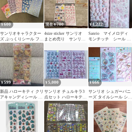
600
700
1,222
¥
現在 ¥
¥
サンリオキャラクター
4size sticker サンリオ
Sanrio マイメロディ
ズ ぷっくりシール フレ
まとめ売り サンリオ
モンチッチ シール 2
ークシール まとめ売り
シール
点セット
599
5,000
666
¥
¥
¥
新品 ハローキティ クリ
サンリオ チュルキラ3
サンリオ シュガーバニ
アキャンディシール 日
点セット ハローキティ
ーズ タイルシール シャ
焼けシリーズ サンリオ
ハンギョドン マイメロ
カシャカシール ぷくぷ
くシール