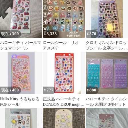
周年記念
300
3,333
870
現在 ¥
¥
¥
ハローキティ パールマ
ロールシール リオ
クロミ ボンボンドロッ
シュマロシール
アメステ
プシール 文字シール サ
ンリオ
400
777
880
現在 ¥
¥
¥
Hello Kitty うるちゅる
正規品 ハローキティ
ハローキティ タイルシ
POPシール
BONBON DROP moji 新
ール 未開封 3種セット
品 送料無料