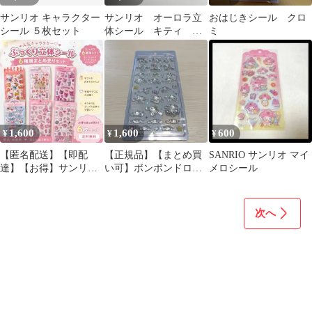
サンリオ キャラクター
サンリオ オーロラ立
おはじきシール クロ
シール ５枚セット
体シール キティ シ
ミ
ール ステッカー 3D
めじるし
1,600
1,600
600
¥
¥
¥
【匿名配送】【即配
【正規品】【まとめ買
SANRIO サンリオ マイ
達】【お得】サンリオ
い可】ボンボンドロッ
メロシール
キャラクター 立体シー
プシール サンリオ
ル 6種まとめ売り
第一弾 シナモロール
次へ