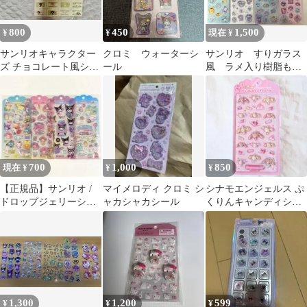
800
450
1,500
¥
¥
現在 ¥
サンリオキャラクター
クロミ ウォーターシ
サンリオ すりガラス
ズ チョコレート風シー
ール
風 ラメ入り樹脂もり
ル 3種セット
シール8枚セット
700
1,000
850
現在 ¥
¥
¥
【正規品】サンリオ /
マイメロディ クロミ シ
シナモエンジェルス ぷ
ドロップジェリーシー
ャカシャカシール
くりんキャンディシー
ル / 4種類セット
ル ナース
1,300
1,200
599
¥
¥
¥