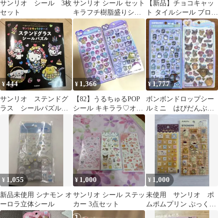
サンリオ シール 3枚
サンリオ シール セット
【新品】チョコキャッ
セット
キラフチ樹脂盛りシー
ト タイルシール ブロッ
ル パールマシュマロシ
クシール 正規品 サンリ
ール
オ
444
1,366
1,777
¥
¥
¥
サンリオ ステンドグ
【82】うるちゅるPOP
ボンボンドロップシー
ラス シールパズル
シール キキララ♡オバ
ルミニ はぴだんぶい
リトルツインスターズ
ケーヌサンリオキャラ
うるちゅるPOPシール
クターズ
サンリオ
1,055
1,000
1,000
¥
¥
¥
新品未使用 シナモン オ
サンリオ シール ステッ
未使用 サンリオ ポ
ーロラ立体シール
カー 3点セット
ムポムプリン ぷっくり
シール タイルシール 30