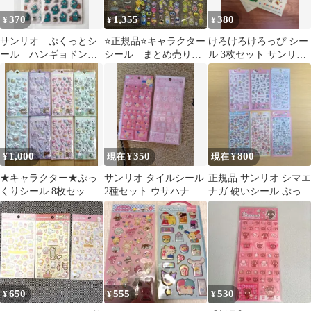
370
1,355
380
¥
¥
¥
サンリオ ぷくっとシ
⭐️正規品⭐️キャラクター
けろけろけろっぴ シー
ール ハンギョドン
シール まとめ売り
ル 3枚セット サンリオ
ダイソー ２枚セット
訳あり
レトロ
1,000
350
800
¥
現在 ¥
現在 ¥
★キャラクター★ぷっ
サンリオ タイルシール
正規品 サンリオ シマエ
くりシール 8枚セット
2種セット ウサハナ マ
ナガ 硬いシール ぷっく
まとめ売り♪オバケーヌ
イメロディ
りシール 立体シール6
付き^ ^
枚セット
650
555
530
¥
¥
¥