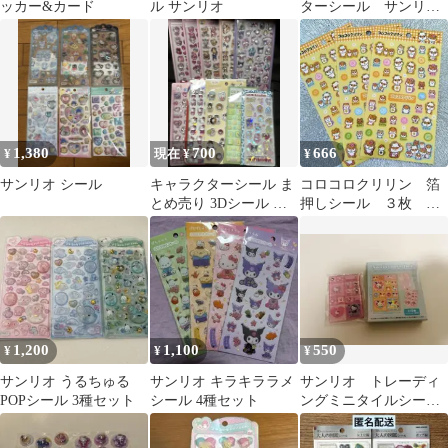
ッカー&カード
ル サンリオ
ターシール サンリ
オ 海外限定 正規
品 水シール
1,380
700
666
¥
現在 ¥
¥
サンリオ シール
キャラクターシール ま
コロコロクリリン 箔
とめ売り 3Dシール ジ
押しシール ３枚 サ
ュエリードロップ
ンリオ Sanrio ミン
ナ 新品未開封
1,200
1,100
550
¥
¥
¥
サンリオ うるちゅる
サンリオ キラキララメ
サンリオ トレーディ
POPシール 3種セット
シール 4種セット
ングミニタイルシール2
シークレット ハロー
キティ