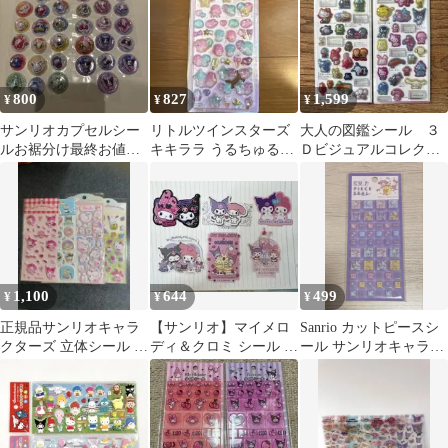
800
827
1,599
¥
¥
¥
サンリオカプセルシー
リトルツインスターズ
大人の図鑑シール ３
ルお裾分け最終お値下
キキララ うるちゅる
Ｄビジュアルコレクシ
げ♩
POPシール 新柄
ョン サンリオ レト
ロ編 ポップ編 2種
1,100
644
499
¥
¥
¥
正規品サンリオキャラ
【サンリオ】マイメロ
Sanrio カットピースシ
クターズ 立体シール 4
ディ＆クロミ シール 6
ール サンリオキャラク
枚セット
枚セット
ターズ