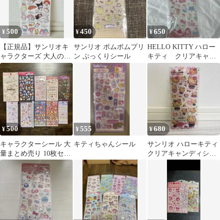
500
450
650
¥
¥
¥
【正規品】サンリオキ
サンリオ ポムポムプリ
HELLO KITTY ハロー
ャラクターズ 大人の図
ン ぷっくりシール
キティ クリアキャン
鑑シール ポップ編 カミ
ディシール 新品
オジャパン
500
555
680
¥
¥
¥
キャラクターシール 大
キティちゃんシール
サンリオ ハローキティ
量まとめ売り 10枚セッ
クリアキャンディシー
ト
ル