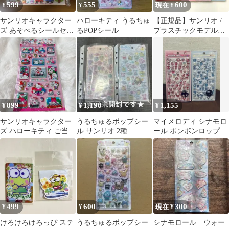
599
555
600
¥
¥
現在 ¥
サンリオキャラクター
ハローキティ うるちゅ
【正規品】サンリオ /
ズ あそべるシールセッ
るPOPシール
プラスチックモデル風
ト
シール / 4枚セット
899
1,190
1,155
¥
¥
¥
サンリオキャラクター
うるちゅるポップシー
マイメロディ シナモロ
ズ ハローキティ ご当地
ル サンリオ 2種
ール ボンボンロップシ
岡山限定 ぷっくりシー
ール もじ 2種セット
ル 立体
サンリオ文字
499
600
300
¥
¥
現在 ¥
けろけろけろっぴ ステ
うるちゅるポップシー
シナモロール ウォー