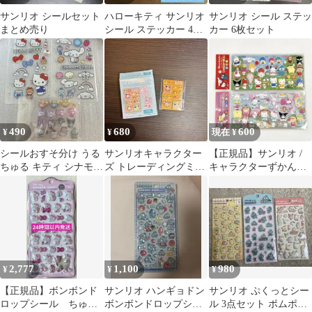
サンリオ シールセット
ハローキティ サンリオ
サンリオ シール ステッ
まとめ売り
シール ステッカー 4点
カー 6枚セット
セット
490
680
600
¥
¥
現在 ¥
シールおすそ分け うる
サンリオキャラクター
【正規品】サンリオ /
ちゅる キティ シナモロ
ズ トレーディングミニ
キャラクターずかんシ
ール ポムポムプリン サ
タイルシール2
ール / 2種類セット
ンリオ
2,777
1,100
980
¥
¥
¥
【正規品】ボンボンド
サンリオ ハンギョドン
サンリオ ぷくっとシー
ロップシール ちゅる
ボンボンドロップシー
ル 3点セット ポムポム