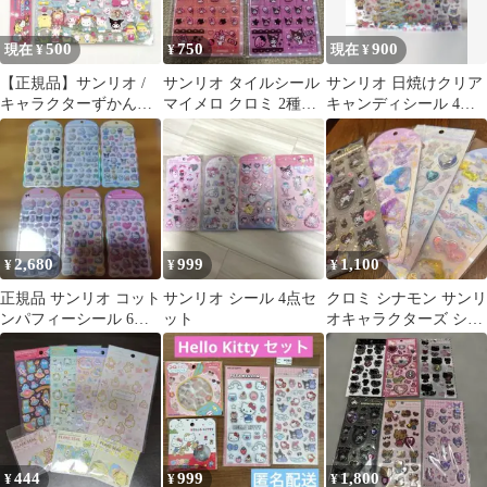
500
750
900
現在 ¥
¥
現在 ¥
【正規品】サンリオ /
サンリオ タイルシール
サンリオ 日焼けクリア
キャラクターずかんシ
マイメロ クロミ 2種セ
キャンディシール 4点
ール / 2種類セット
ット
セット
2,680
999
1,100
¥
¥
¥
正規品 サンリオ コット
サンリオ シール 4点セ
クロミ シナモン サンリ
ンパフィーシール 6枚
ット
オキャラクターズ シー
セット
ル 4枚セット
444
999
1,800
¥
¥
¥