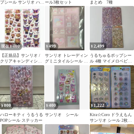
プシール サンリオ ハロ
ール3枚セット
まとめ 7種
ーキティ オバケーヌ 2
枚セット
400
499
2,499
現在 ¥
¥
¥
【正規品】サンリオ /
サンリオ トレーディン
うるちゅるポップシー
クリアキャンディシー
グミニタイルシール リ
ル 4種 マイメロベビー
ル / 日焼けハローキテ
トルツインスターズ
クロミベビー ポムポム
ィ・クロミ
プリン
800
400
1,222
¥
¥
¥
ハローキティ うるうる
サンリオ シール
Kira☆Coro ドラえもん
POPシール ステッカー
サンリオ シール 2枚セ
ット