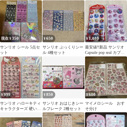
きら サンリオ キティ
ル
プリン ハンギョドン
350
650
1,080
現在 ¥
¥
¥
サンリオ シール 5点セ
サンリオ ぷっくりシー
最安値‼️新品 サンリオ
ット
ル 4種セット
Capsule pop seal カプセ
ルシール 2枚
999
850
600
¥
¥
¥
サンリオ ハローキティ
サンリオ おはじきシー
マイメロシール おす
キャラクターズ 硬いシ
ルフレーク 2種セット
そ分け
ール 2枚セット 海外
正規品