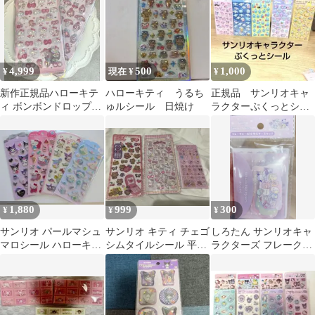
4,999
500
1,000
¥
現在 ¥
¥
新作正規品ハローキテ
ハローキティ うるち
正規品 サンリオキャ
ィ ボンボンドロップシ
ゅルシール 日焼け
ラクターぷくっとシー
ール ちゅるきら マイ
ル5種類セット
メロ ピンク
1,880
999
300
¥
¥
¥
サンリオ パールマシュ
サンリオ キティ チェゴ
しろたん サンリオキャ
マロシール ハローキテ
シムタイルシール 平成
ラクターズ フレークシ
ィ クロミ シナモロール
ハッピーフォン ぼんど
ール 10枚＆ケースセッ
新品
ろ
ト クロミ