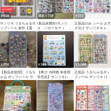
12%OFF
950
750
555
¥
現在 ¥
¥
サンリオ うるちゅるポ
(新品未開封)サンリ
正規品のみ シール おす
ップシール 新作【選べ
オ ハローキティ シ
そ分け サンリオキャラ
る2点 まとめ売り】
ール3枚セット
クターズ
550
500
1,300
¥
¥
¥
【新品未使用】 うるち
【希少 当時物 未使用
正規品 うるちゅるポッ
ゅる ポップシール サン
非売品】サンリオレト
プシール サンリオ けろ
リオキャラクターズ お
ロシール
け けろっぴ ドラえもん
まけ付き
2枚