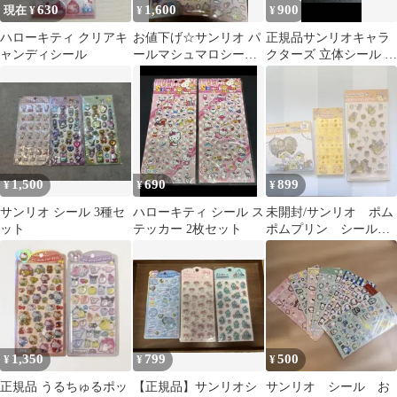
630
1,600
900
現在 ¥
¥
¥
ハローキティ クリアキ
お値下げ☆サンリオ パ
正規品サンリオキャラ
ャンディシール
ールマシュマロシール
クターズ 立体シール 3
すりガラスシール7点セ
枚セット
ット
1,500
690
899
¥
¥
¥
サンリオ シール 3種セ
ハローキティ シール ス
未開封/サンリオ ポム
ット
テッカー 2枚セット
ポムプリン シールま
とめ売り
1,350
799
500
¥
¥
¥
正規品 うるちゅるポッ
【正規品】サンリオシ
サンリオ シール お