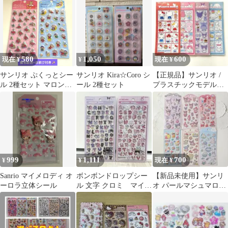
580
1,050
600
現在 ¥
¥
現在 ¥
サンリオ ぷくっとシー
サンリオ Kira☆Coro シ
【正規品】サンリオ /
ル 2種セット マロンク
ール 2種セット
プラスチックモデル風
リーム たあ坊
シール / 4種類セット
999
1,111
700
¥
¥
現在 ¥
Sanrio マイメロディ オ
ボンボンドロップシー
【新品未使用】サンリ
ーロラ立体シール
ル 文字 クロミ マイメ
オ パールマシュマロシ
ロ サンリオ もじ
ール 6枚セット 正規
moji
品 Sanrio