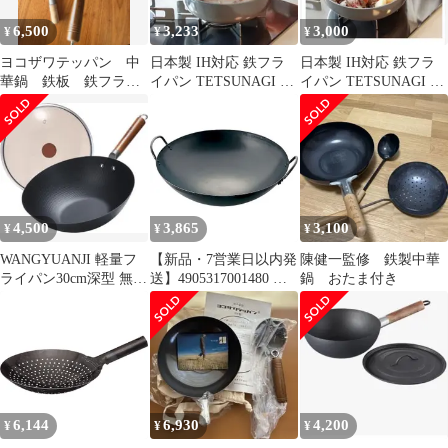
6,500
3,233
3,000
¥
¥
¥
ヨコザワテッパン 中
日本製 IH対応 鉄フラ
日本製 IH対応 鉄フラ
華鍋 鉄板 鉄フライ
イパン TETSUNAGI 深
イパン TETSUNAGI 深
パン キャンプ 取り
型 26cm 蓋付き
型 26cm 蓋付き
外し
4,500
3,865
3,100
¥
¥
¥
WANGYUANJI 軽量フ
【新品・7営業日以内発
陳健一監修 鉄製中華
ライパン30cm深型 無塗
送】4905317001480 島
鍋 おたま付き
装鉄鍋 中華鍋 ihガス
本製作所 SS 鉄プレス
中華鍋 27cm 味一鉄 業
務用 広東鍋 北陸アルミ
ニウム 日本製 ホクア
ガス火 プロ 黒鉄 新品
【沖縄離島販売不可】
6,144
6,930
4,200
¥
¥
¥