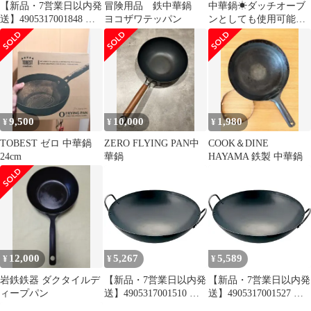
【新品・7営業日以内発
冒険用品 鉄中華鍋
中華鍋☀︎ダッチオーブ
送】4905317001848 島
ヨコザワテッパン
ンとしても使用可能、
本製作所 SS鉄ジャーレ
おたま、ささらセット
ン27cm KYS 味一鉄 ジ
ャーレン鍋 SS鉄製 業
務用 日本製 黒鉄 プロ
【沖縄離島販売不可】
9,500
10,000
1,980
¥
¥
¥
TOBEST ゼロ 中華鍋
ZERO FLYING PAN中
COOK＆DINE
24cm
華鍋
HAYAMA 鉄製 中華鍋
12,000
5,267
5,589
¥
¥
¥
岩鉄鉄器 ダクタイルデ
【新品・7営業日以内発
【新品・7営業日以内発
ィープパン
送】4905317001510 島
送】4905317001527 島
本製作所 SS 鉄プレス
本製作所 SS 鉄プレス