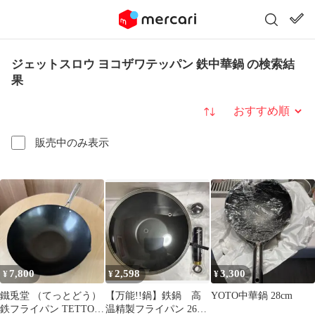
ジェットスロウ ヨコザワテッパン 鉄中華鍋 の検索結
果
並び替え
販売中のみ表示
7,800
2,598
3,300
¥
¥
¥
鐵兎堂 （てっとどう）
【万能!!鍋】鉄鍋 高
YOTO中華鍋 28cm
鉄フライパン TETTO
温精製フライパン 26cm