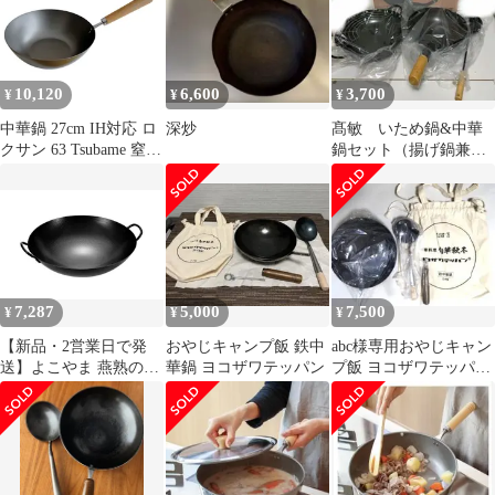
ガス火 業務用 黒鉄 プ
ロ【沖縄離島販売不
可】
10,120
6,600
3,700
¥
¥
¥
中華鍋 27cm IH対応 ロ
深炒
髙敏 いため鍋&中華
クサン 63 Tsubame 窒化
鍋セット（揚げ鍋兼
鉄フライパン 日本製 （
用）お玉付
ガス火対応 フライパン
鉄のフライパン 片手鍋
調理器具 鉄製 鉄製フラ
イパン 鉄製調理器具 い
ため鍋 炒め鍋 調理用品
鉄鍋 油ならし不要 空焼
7,287
5,000
7,500
¥
¥
¥
き不要 ）)
【新品・2営業日で発
おやじキャンプ飯 鉄中
abc様専用おやじキャン
送】よこやま 燕熟の技
華鍋 ヨコザワテッパン
プ飯 ヨコザワテッパン
中華鍋42cm(袋入り・バ
鉄中華鍋【K2295-
ルク) EJT-801
1453】