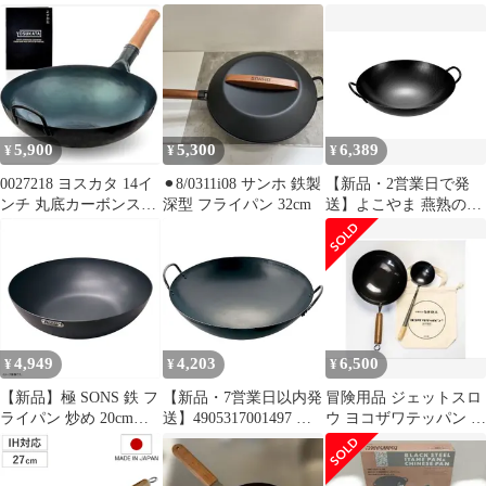
日本製 ウォックパン 中
蓋付き
華鍋
5,900
5,300
6,389
¥
¥
¥
0027218 ヨスカタ 14イ
⚫︎8/0311i08 サンホ 鉄製
【新品・2営業日で発
ンチ 丸底カーボンスチ
深型 フライパン 32cm
送】よこやま 燕熟の技
ール中華鍋 – ブルー
中華鍋39cm(袋入り・バ
ルク) EJT-701
4,949
4,203
6,500
¥
¥
¥
【新品】極 SONS 鉄 フ
【新品・7営業日以内発
冒険用品 ジェットスロ
ライパン 炒め 20cm
送】4905317001497 島
ウ ヨコザワテッパン 鉄
COCOpan C102-001
本製作所 SS 鉄プレス
中華鍋
中華鍋 30cm 味一鉄 北
陸アルミニウム 日本製