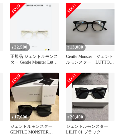
22,500
13,000
¥
¥
正規品 ジェントルモンス
Gentle Monster ジェント
ネ
ター Gentle Monster Lutto
ルモンスター LUTTO
C2
01 メガネ サングラ
ス 眼鏡 レディース
メンズ ユニセックス
人気 定番 中古 度な
し 激安 即購入大歓
迎 K567
17,000
20,400
¥
¥
ジェントルモンスター
ジェントルモンスター
GENTLE MONSTER
LILIT 01 ブラック