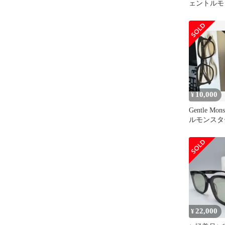
ェントルモ
LILIT 
10,000
¥
Gentle Mo
ルモンスター
22,000
¥