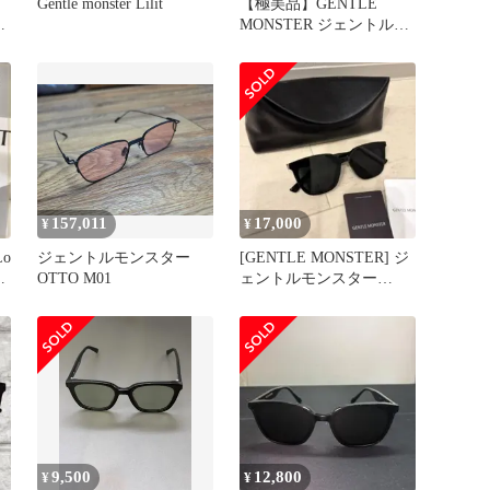
Gentle monster Lilit
【極美品】GENTLE
モ
MONSTER ジェントルモ
ンスター Lilit
157,011
17,000
¥
¥
o
ジェントルモンスター
[GENTLE MONSTER] ジ
シ
OTTO M01
ェントルモンスター
LILIT リリット
9,500
12,800
¥
¥