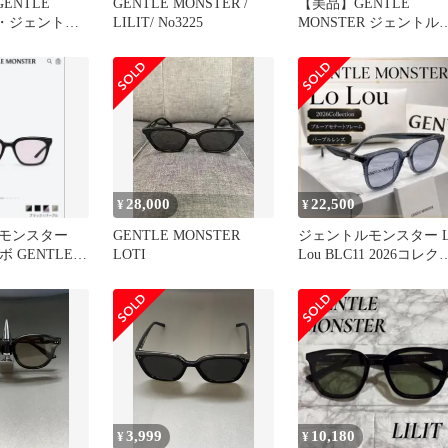
ENTLE
GENTLE MONSTER /
【美品】GENTLE
R・ジェントル
LILIT/ No3225
MONSTER ジェントル
ILIT 01
ンスター Lilit 01
28,000
22,500
¥
¥
モンスター
GENTLE MONSTER
ジェントルモンスター L
ボ GENTLE
LOTI
Lou BLC11 2026コレク
ョン クリア.
3,999
10,180
¥
¥