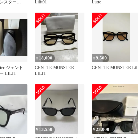
ンスター
Lilit01
Lutto
リリット 茶
18,000
9,500
¥
¥
nster ジェント
GENTLE MONSTER
GENTLE MONSTER Lili
 LILIT
LILIT
13,550
23,000
¥
¥