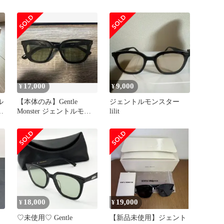
LILIT リリット
17,000
9,000
¥
¥
ル
【本体のみ】Gentle
ジェントルモンスター
ッ
Monster ジェントルモン
lilit
スター LILIT
18,000
19,000
¥
¥
♡未使用♡ Gentle
【新品未使用】ジェント