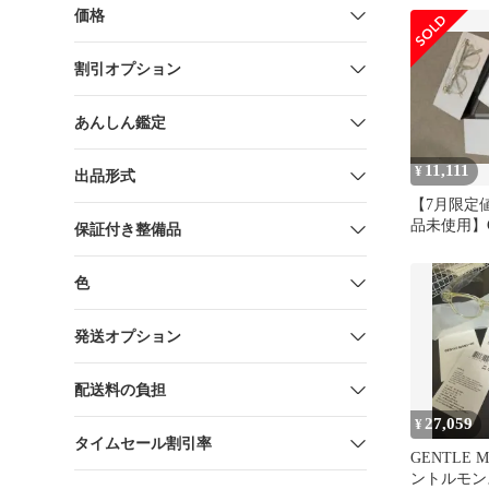
価格
割引オプション
あんしん鑑定
11,111
¥
出品形式
【7月限定値
品未使用】Gen
保証付き整備品
Lutto C2
色
発送オプション
配送料の負担
27,059
¥
タイムセール割引率
GENTLE 
ントルモン