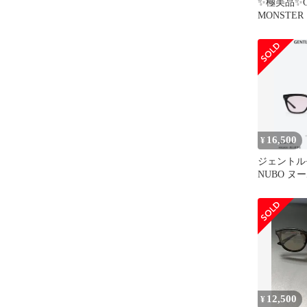
✨極美品✨G
MONSTE
モンスター L
16,500
¥
ジェントル
NUBO ヌー
MONSTER
12,500
¥