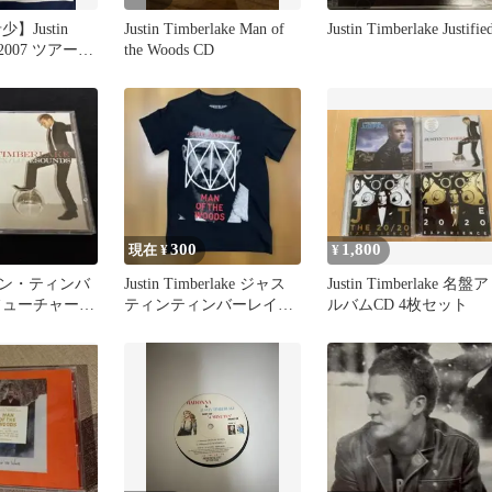
】Justin
Justin Timberlake Man of
Justin Timberlake Justifie
e 2007 ツアーT
the Woods CD
300
1,800
現在 ¥
¥
ン・ティンバ
Justin Timberlake ジャス
Justin Timberlake 名盤ア
フューチャー・
ティンティンバーレイク
ルバムCD 4枚セット
ラヴ・サウンズ
バンドTシャツ