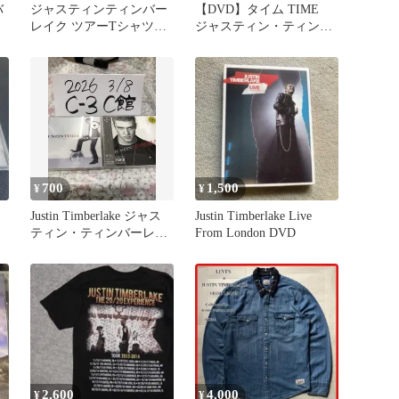
バ
ジャスティンティンバー
【DVD】タイム TIME
レイク ツアーTシャツ
ジャスティン・ティンバ
D
ギルダン 白T 00s バン
ーレイク 4494
ドT
700
1,500
¥
¥
Justin Timberlake ジャス
Justin Timberlake Live
ティン・ティンバーレイ
From London DVD
ク 2枚セット
2,600
4,000
¥
¥