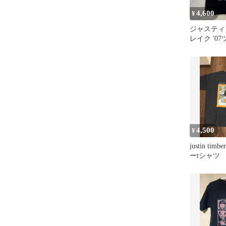
4,600
¥
ジャスティ
レイク '0
ト Tシャツ
4,500
¥
justin timb
ーtシャツ