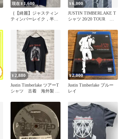
1,600
6,000
現在 ¥
¥
｛【綺麗】ジャスティン
JUSTIN TIMBERLAKE T
ティンバーレイク，半袖
シャツ 20/20 TOUR Ｌ
Tシャツ，フルーツオブ
size
ザルーム
2,880
2,000
¥
¥
Justin Timberlake ツアーT
Justin Timberlake プルー
シャツ 古着 海外製 S
レイ
・
サイズ
ョ
イ
ー
・