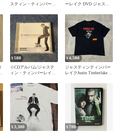
ペ
スティン・ティンバーレ
ーレイク DVD ジャステ
イク
ィファイド ザ ビデオ
580
4,500
¥
¥
バ
☆CDアルバム/ジャステ
ジャスティンティンバー
ま
ィン・ティンバーレイク/
レイクJustin Timberlake
フューチャー・セック
音楽Tシャツ
ス・ラヴ〜☆
3,300
700
¥
¥