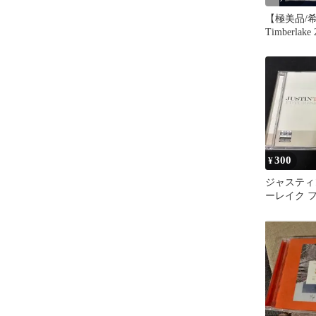
【極美品/希少
Timberlak
シャツ
300
¥
ジャスティ
ーレイク 
セックス/