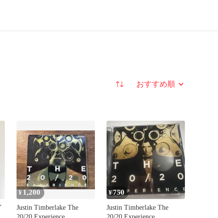
並び替え
1,200
750
¥
¥
イ
Justin Timberlake The
Justin Timberlake The
20/20 Experience
20/20 Experience