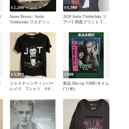
2,200
3,580
¥
¥
バ
James Brown / Justin
2018 Justin Timberlake ツ
Timberlake リエディット
アーT 両面プリント Tシ
盤
ャツ
3,999
880
¥
¥
ジ
ジャスティンティンバー
新品 Blu-ray TIME/タイム
ー
レイク Tシャツ Sサイ
('11米)
ズ バックプリント