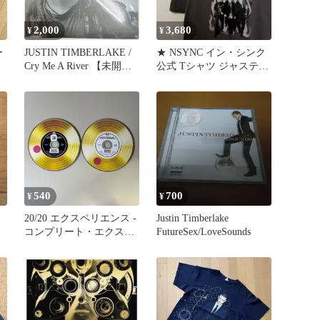
2,000
3,680
¥
¥
ー
JUSTIN TIMBERLAKE /
★ NSYNC イン・シンク
Cry Me A River 【未開
公式 Tシャツ ジャスティ
封】
ン・ティンバーレイク
540
700
¥
¥
20/20 エクスペリエンス -
Justin Timberlake
コンプリート・エクスペ
FutureSex/LoveSounds
リエンス／ジャスティ
ン・ティンバーレイク／
2枚組