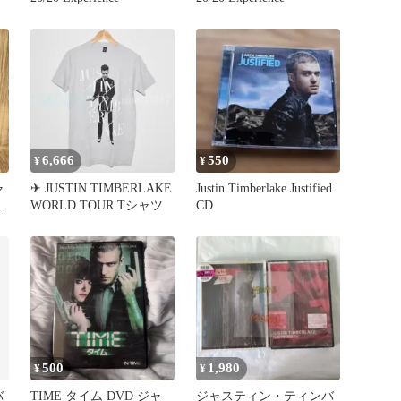
…
6,666
550
¥
¥
ャ
✈ JUSTIN TIMBERLAKE
Justin Timberlake Justified
イ
WORLD TOUR Tシャツ
CD
500
1,980
¥
¥
バ
TIME タイム DVD ジャ
ジャスティン・ティンバ