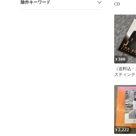
除外キーワード
CD
300
¥
（送料込・
スティンテ
ク クリアフ
2,222
¥