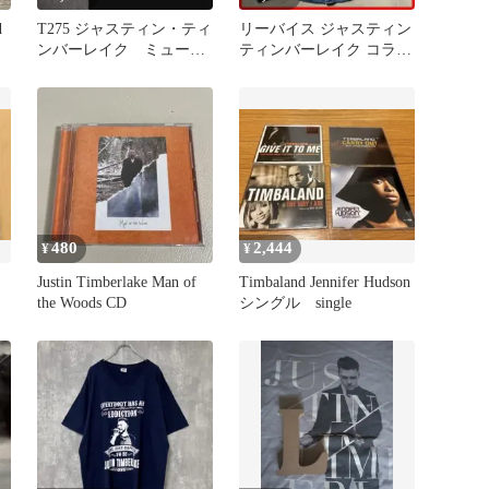
d
T275 ジャスティン・ティ
リーバイス ジャスティン
ンバーレイク ミュージ
ティンバーレイク コラボ
ックT 両面プリント
デニムウエスタンシャツ
Mサイズ
480
2,444
¥
¥
Justin Timberlake Man of
Timbaland Jennifer Hudson
the Woods CD
シングル single