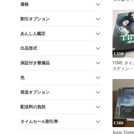
価格
ィンバーレ
割引オプション
あんしん鑑定
出品形式
350
¥
保証付き整備品
TIME タイ
スティン・
イク
色
発送オプション
配送料の負担
タイムセール割引率
300
¥
Justin Timbe