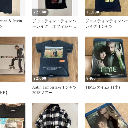
2,980
1,000
¥
¥
stina & Justin
ジャスティン・ティンバ
ジャスティンティンバ
ャツ
ーレイク オフィシャル
レイク Tシャツ
ツアーＴシャツ Sサイ
ズ
2,000
460
¥
¥
Justin Timberlake Tシャツ
TIME/タイム('11米)
AKE】
2018ツアー
X/LOVESOU