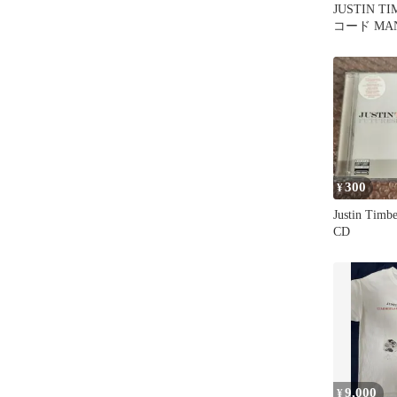
JUSTIN T
コード MAN
WOODS
300
¥
Justin Timbe
CD
9,000
¥