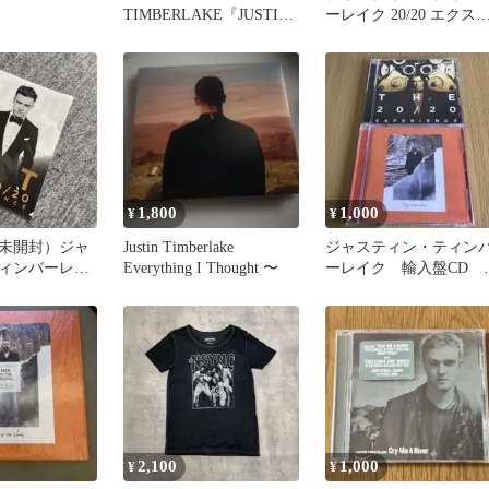
TIMBERLAKE『JUSTIFI
ーレイク 20/20 エクス
ED』ZJCI-10100
リエンス 2/2 セット
1,800
1,000
¥
¥
未開封）ジャ
Justin Timberlake
ジャスティン・ティン
ィンバーレイ
Everything I Thought 〜
ーレイク 輸入盤CD 
ァイル20/20
とめ売り
2,100
1,000
¥
¥