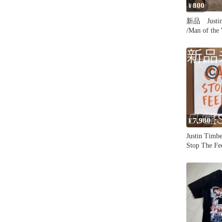
800
¥
新品 Justin 
/Man of the
7,980
¥
Justin Timbe
Stop The Fe