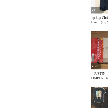
1,800
¥
hip hop Chri
Tour Tシ
500
¥
【JUSTIN
TIMBERL
FUTURESE
NDS