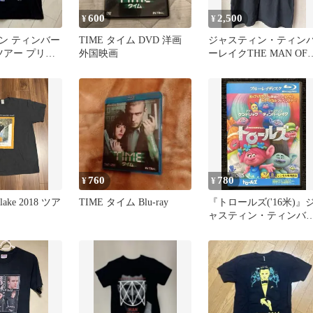
600
2,500
¥
¥
ン ティンバー
TIME タイム DVD 洋画
ジャスティン・ティン
7ツアー プリン
外国映画
ーレイクTHE MAN OF
 M 公式グッズ
THE WOODS ツアーT
760
780
¥
¥
erlake 2018 ツア
TIME タイム Blu-ray
『トロールズ('16米)』
ャスティン・ティンバ
レイク【Blu-ray】