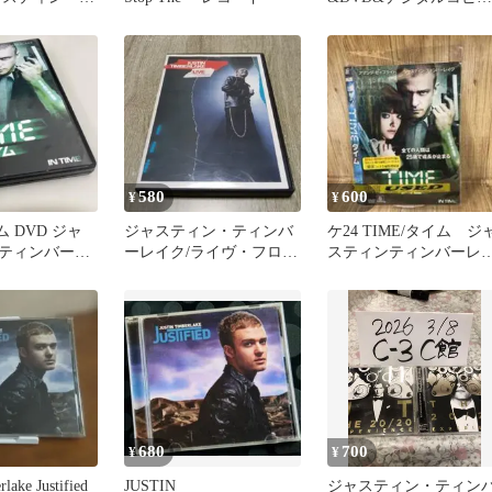
イク
('11米)〈初回生産限定
580
600
¥
¥
ム DVD ジャ
ジャスティン・ティンバ
ケ24 TIME/タイム ジ
ティンバーレ
ーレイク/ライヴ・フロ
スティンティンバーレ
ム・ロンドン
ク DVD
680
700
¥
¥
rlake Justified
JUSTIN
ジャスティン・ティン