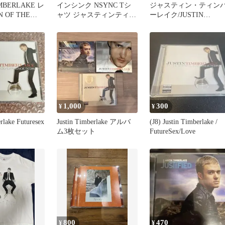
IMBERLAKE レ
インシンク NSYNC Tシ
ジャスティン・ティン
 OF THE
ャツ ジャスティンティン
ーレイク/JUSTIN
バーレイク
TIMBERLAKE 未開封C
1,000
300
¥
¥
rlake Futuresex
Justin Timberlake アルバ
(J8) Justin Timberlake /
ム3枚セット
FutureSex/Love
800
470
¥
¥