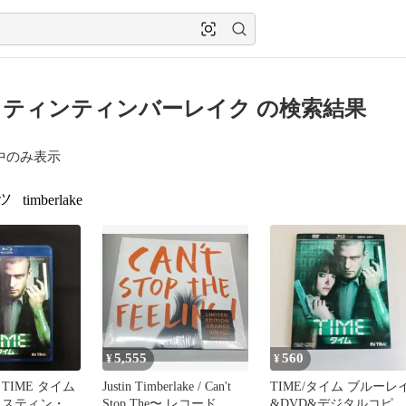
ティンティンバーレイク の検索結果
中のみ表示
ツ
timberlake
5,555
560
¥
¥
TIME タイム
Justin Timberlake / Can't
TIME/タイム ブルーレ
ャスティン・テ
Stop The〜 レコード
&DVD&デジタルコピー