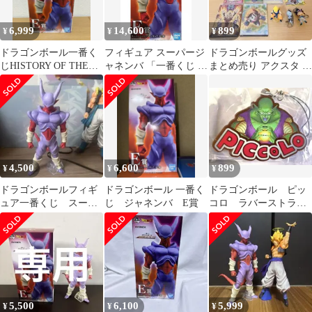
6,999
14,600
899
¥
¥
¥
ドラゴンボール一番く
フィギュア スーパージ
ドラゴンボールグッズ
じHISTORY OF THE
ャネンバ 「一番くじ ド
まとめ売り アクスタ ス
FILM スーパージャネ
ラゴンボール HISTORY
テッカー シール フィギ
ンバ
OF THE FILM」 E賞 フ
ュア
ィギュア【14日以内発
送】
4,500
6,600
899
¥
¥
¥
ドラゴンボールフィギ
ドラゴンボール 一番く
ドラゴンボール ピッ
ュア一番くじ スーパ
じ ジャネンバ E賞
コロ ラバーストラッ
ージャネンバ
プコレクション
5,500
6,100
5,999
¥
¥
¥