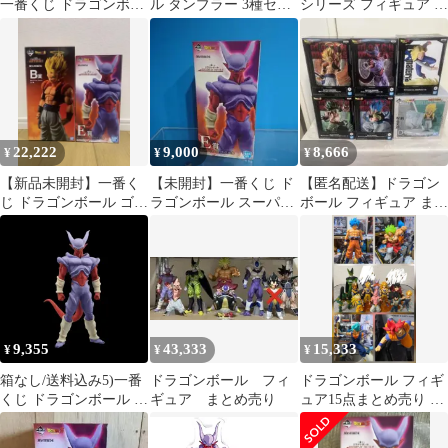
一番くじ ドラゴンボｰ
ル タンブラー 3種セッ
シリーズ フィギュア ブ
ル HISTORY OF THE
ト
ルマ 他 6種セット
FILM ドラゴンボｰル
LF8203 f111
22,222
9,000
8,666
¥
¥
¥
【新品未開封】一番く
【未開封】一番くじ ド
【匿名配送】ドラゴン
じ ドラゴンボール ゴジ
ラゴンボール スーパー
ボール フィギュア まと
ータ ジャネンバ セット
ジャネンバ フィギュア
め売り 6点
9,355
43,333
15,333
¥
¥
¥
箱なし/送料込み5)一番
ドラゴンボール フィ
ドラゴンボール フィギ
くじ ドラゴンボール ジ
ギュア まとめ売り
ュア15点まとめ売り 一
ャネンバ
番くじ