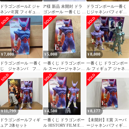
ドラゴンボールZ ジャ
J*様 新品 未開封 ドラ
ドラゴンボール一番く
ネンバE賞 フィギュ
ゴンボール 一番くじ フ
じジャネンバフィギュ
ア 一番くじ
ィギュア スーパージャ
アとレジェンズゴジー
ネンバ
タフィギュア2点
7,000
5,000
8,000
¥
¥
¥
ドラゴンボール 一番く
一番くじ ドラゴンボー
一番くじ ドラゴンボー
じ ジャネンバ フィ
ル スーパージャネンバ
ル フィギュア ジャネン
ギュア 未開封
フィギュア E賞
バ メタルクウラ
11,799
4,500
8,177
¥
¥
¥
ドラゴンボールフィギ
一番くじ ドラゴンボー
【未開封】E賞 スーパ
ュア 2体セット
ル HISTORY FILM E賞
ージャネンバフィギュ