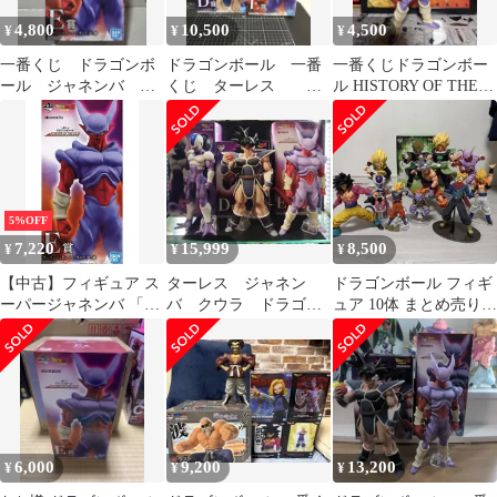
（ME28-4903）
4,800
10,500
4,500
¥
¥
¥
一番くじ ドラゴンボ
ドラゴンボール 一番
一番くじドラゴンボー
ール ジャネンバ フ
くじ ターレス D
ル HISTORY OF THE
ィギュア
賞 ジャネンバ E
FILM E賞 ジャネンバ
賞 フィギュア セッ
ト
5%OFF
7,220
15,999
8,500
¥
¥
¥
【中古】フィギュア ス
ターレス ジャネン
ドラゴンボール フィギ
ーパージャネンバ 「一
バ クウラ ドラゴン
ュア 10体 まとめ売り
番くじ ドラゴンボール
ボール 一番くじ C
一番くじ 悟空 ブロリー
HISTORY OF THE
賞 D賞 E賞
FILM」 E賞 フィギュ
ア
6,000
9,200
13,200
¥
¥
¥