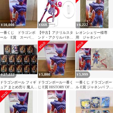
10,000
660
6,222
¥
¥
¥
一番くじ ドラゴンボ
【中古】アクリルスタ
レオンシェリー様専
ール E賞 スーパー
ンド・アクリルパネル
用 ジャネンバ
ジャネンバ フィギュ
ジャネンバ アクリルス
ア マスターライズ
タンドコレクション
「一番くじ ドラゴンボ
ール SUPER
DRAGONBALL
HEROES 5th
MISSION」 H賞
27,222
5,800
5,999
¥
¥
¥
ドラゴンボール フィギ
ドラゴンボール一番く
一番くじ ドラゴンボー
ュア まとめ売り 魔人ブ
じ E賞 HISTORY OF
ル E賞 ジャネンバ フィ
ウ ゴジータ
THE FILM ジャネンバ
ギュア