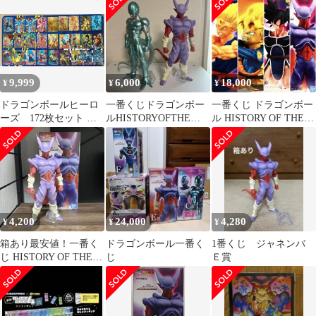
ファイルセット(2枚セ
ット) 「一番くじ ドラ
ゴンボール Awakening
warriors with ドラゴン
ボールZ ドッカンバト
ル」 I賞
9,999
6,000
18,000
¥
¥
¥
ドラゴンボールヒーロ
一番くじドラゴンボー
一番くじ ドラゴンボー
ーズ 172枚セット ベ
ルHISTORYOFTHE
ル HISTORY OF THE
ジット 孫悟空 フリーザ
FILM ジャネンバメタ
FILM
ベジータ トランク
ルクウラ
ス セル クウラ ジ
ャネンバ トランクス:
未来 孫悟空:GT ゴ
クウブラック ブロリ
ー ゴテンクス ゴジ
4,200
24,000
4,280
¥
¥
¥
ータ 人造人間18号
五星龍 ピッコロ ゴ
箱あり最安値！一番く
ドラゴンボール一番く
1番くじ ジャネンバ
ールデンフリーザ
じ HISTORY OF THE
じ
Ｅ賞
FILM E賞ジャネンバ