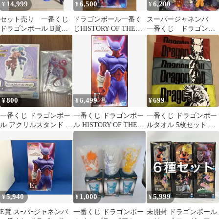
14,999
6,500
6,200
¥
¥
¥
セット売り 一番くじ
ドラゴンボール一番く
スーパージャネンバ
ドラゴンボール B賞
じHISTORY OF THE
一番くじ ドラゴンボ
超ゴジータ E賞ジャ
FILM スーパージャネ
ール フィギュア E
ネンバ ゴジータ
ンバ
賞 箱あり
800
6,499
699
¥
¥
¥
一番くじ ドラゴンボー
一番くじ ドラゴンボー
一番くじ ドラゴンボー
ル アクリルスタンド ジ
ル HISTORY OF THE
ルタオル 5枚セット ジ
ャネンバ
FILM E賞ジャネンバ
ャネンバ クウラ ブロリ
ー未使用
5,940
1,000
5,999
¥
¥
¥
E賞 スｰパｰジャネンバ
一番くじ ドラゴンボー
未開封 ドラゴンボール