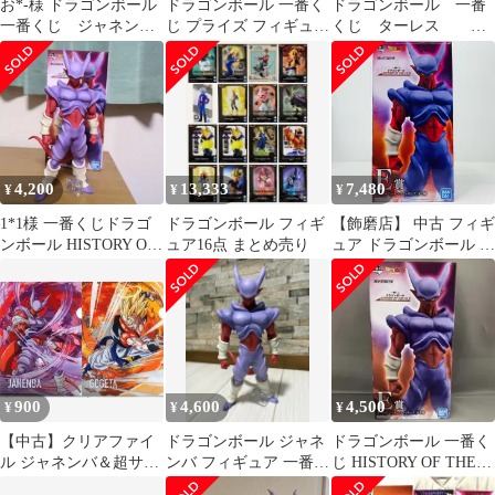
お*-様 ドラゴンボール
ドラゴンボール 一番く
ドラゴンボール 一番
一番くじ ジャネン
じ プライズ フィギュア
くじ ターレス D
バ E賞
まとめ売り
賞 ジャネンバ E
賞 フィギュア セッ
ト
4,200
13,333
7,480
¥
¥
¥
1*1様 一番くじドラゴ
ドラゴンボール フィギ
【飾磨店】 中古 フィギ
ンボール HISTORY OF
ュア16点 まとめ売り
ュア ドラゴンボール ス
THE FILM E賞
ーパージャネンバ 一番
くじ HISTORY OF THE
FILM 2022年製 E賞
【704】
900
4,600
4,500
¥
¥
¥
【中古】クリアファイ
ドラゴンボール ジャネ
ドラゴンボール 一番く
ル ジャネンバ＆超サイ
ンバ フィギュア 一番く
じ HISTORY OF THE
ヤ人ゴジータ A4クリア
じ オムニバス 劇場版
FILM ジャネンバ