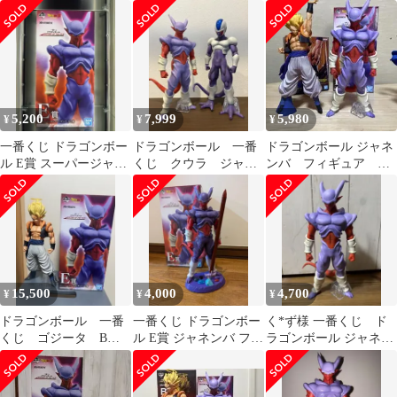
ジャネンバ
ア 一番くじ ドラゴンボ
ール HISTORY OF THE
FILM
5,200
7,999
5,980
¥
¥
¥
一番くじ ドラゴンボー
ドラゴンボール 一番
ドラゴンボール ジャネ
ル E賞 スーパージャネ
くじ クウラ ジャネ
ンバ フィギュア 一
ンバ
ンバ
番くじ e賞 など
15,500
4,000
4,700
¥
¥
¥
ドラゴンボール 一番
一番くじ ドラゴンボー
く*ず様 一番くじ ド
くじ ゴジータ B
ル E賞 ジャネンバ フィ
ラゴンボール ジャネン
賞 ジャネンバ E賞
ギュア リペイント
バ フィギュア