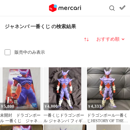
ジャネンバ 一番くじ の検索結果
並び替え
販売中のみ表示
5,800
4,000
4,333
¥
¥
¥
未開封 ドラゴンボー
一番くじドラゴンボー
ドラゴンボール一番く
ル 一番くじ ジャネン
ル ジャネンバ フィギュ
じHISTORY OF THE
バ フィギュア
ア
FILM E賞ジャネンバ