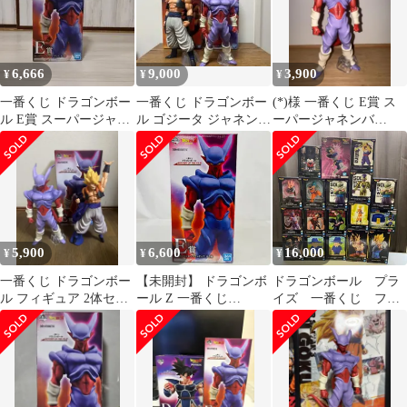
6,666
9,000
3,900
¥
¥
¥
一番くじ ドラゴンボー
一番くじ ドラゴンボー
(*)様 一番くじ E賞 ス
ル E賞 スーパージャネ
ル ゴジータ ジャネンバ
ーパージャネンバ
ンバ フィギュア
フィギュア
HISTORY OF THE FI
5,900
6,600
16,000
¥
¥
¥
一番くじ ドラゴンボー
【未開封】 ドラゴンボ
ドラゴンボール プラ
ル フィギュア 2体セッ
ール Z 一番くじ
イズ 一番くじ フィ
ト
HISTORY OF THE
ギュア まとめ 18
FILM E賞 スーパー ジ
点 ベジータ ゴマ
ャネンバ MASTERLISE
ー ピッコロ大魔王
フィギュア / DRAGON
孫悟空 ゴクウブラッ
BALL BANDAI バンダ
ク ジャネンバ サタ
イ
ン クリリン 他