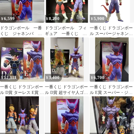
6,599
8,200
5,900
¥
¥
¥
ドラゴンボール 一番
ドラゴンボール フィ
一番くじ ドラゴンボー
くじ ジャネンバ ビ
ギュア 一番くじ ジ
ル スーパージャネンバ
ジュアルボード
ャネンバ ジース
フィギュア E賞
12,111
3,400
6,700
¥
¥
¥
一番くじ ドラゴンボー
一番くじ ドラゴンボー
一番くじ ドラゴンボー
ル D賞 ターレス E賞 ジ
ル D賞 超サイヤ人ゴテ
ル E賞 スーパー・ジャ
ャネンバ
ンクス
ネンバ フィギュア