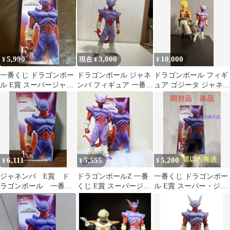
5,990
3,000
10,000
¥
現在 ¥
¥
一番くじ ドラゴンボー
ドラゴンボール ジャネ
ドラゴンボール フィギ
ル E賞 スーパージャネ
ンバ フィギュア 一番く
ュア ゴジータ ジャネン
ンバ フィギュア
じ オムニバス 劇場版
バ
6,111
5,555
5,200
¥
¥
¥
ジャネンバ E賞 ド
ドラゴンボールZ 一番
一番くじ ドラゴンボー
ラゴンボール 一番く
くじ E賞 スーパージャ
ル E賞 スーパー・ジャ
じ フィギュア
ネンバ MASTERLISE
ネンバ フィギュア