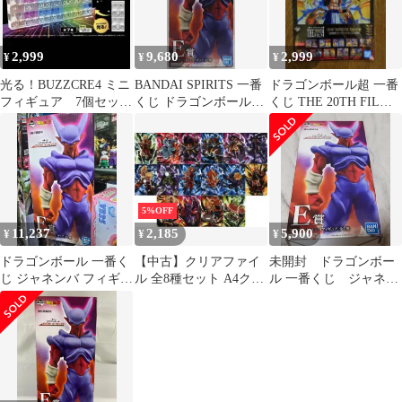
2,999
9,680
2,999
¥
¥
¥
光る！BUZZCRE4 ミニ
BANDAI SPIRITS 一番
ドラゴンボール超 一番
フィギュア 7個セット
くじ ドラゴンボール
くじ THE 20TH FILM
全色コンプリート
HISTORY OF THE
クリアファイル
FILM E賞 スーパージ
ャネンバ フィギュア
MASTERLIESE
5%OFF
11,237
2,185
5,900
¥
¥
¥
ドラゴンボール 一番く
【中古】クリアファイ
未開封 ドラゴンボー
じ ジャネンバ フィギュ
ル 全8種セット A4クリ
ル 一番くじ ジャネン
ア 金猫 未開封 出品
アファイルセット(2枚
バ フィギュア
組) 「一番くじ ドラゴ
ンボール Rising Fighters
with DRAGONBALL
LEGENDS」 I賞