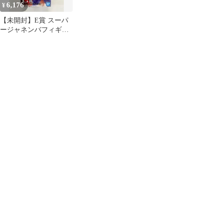
6,176
¥
【未開封】E賞 スーパ
ージャネンバフィギュ
ア 一番くじ ドラゴンボ
ール HISTORY OF THE
FILM