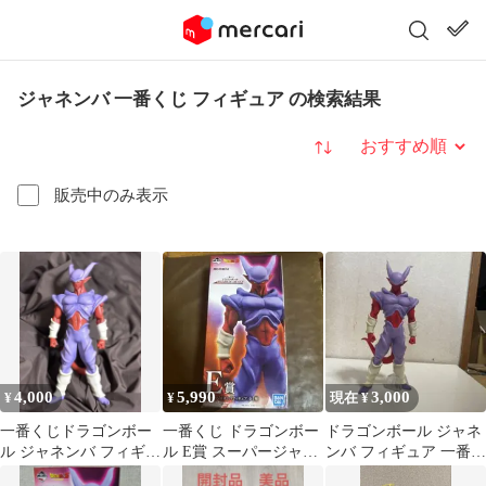
ジャネンバ 一番くじ フィギュア の検索結果
並び替え
販売中のみ表示
4,000
5,990
3,000
¥
¥
現在 ¥
一番くじドラゴンボー
一番くじ ドラゴンボー
ドラゴンボール ジャネ
ル ジャネンバ フィギュ
ル E賞 スーパージャネ
ンバ フィギュア 一番く
ア
ンバ フィギュア
じ オムニバス 劇場版