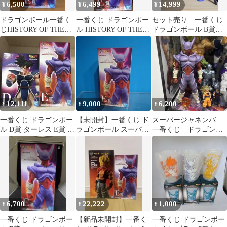
6,500
6,499
14,999
¥
¥
¥
ドラゴンボール一番く
一番くじ ドラゴンボー
セット売り 一番くじ
じHISTORY OF THE
ル HISTORY OF THE
ドラゴンボール B賞
FILM スーパージャネ
FILM E賞ジャネンバ
超ゴジータ E賞ジャ
ンバ
ネンバ ゴジータ
12,111
9,000
6,200
¥
¥
¥
一番くじ ドラゴンボー
【未開封】一番くじ ド
スーパージャネンバ
ル D賞 ターレス E賞 ジ
ラゴンボール スーパー
一番くじ ドラゴンボ
ャネンバ
ジャネンバ フィギュア
ール フィギュア E
賞 箱あり
6,700
22,222
1,000
¥
¥
¥
一番くじ ドラゴンボー
【新品未開封】一番く
一番くじ ドラゴンボー