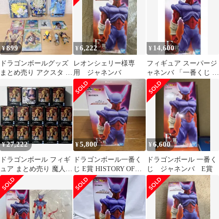
899
6,222
14,600
¥
¥
¥
ドラゴンボールグッズ
レオンシェリー様専
フィギュア スーパージ
まとめ売り アクスタ ス
用 ジャネンバ
ャネンバ 「一番くじ ド
テッカー シール フィギ
ラゴンボール HISTORY
ュア
OF THE FILM」 E賞 フ
ィギュア【14日以内発
送】
27,222
5,800
6,600
¥
¥
¥
ドラゴンボール フィギ
ドラゴンボール一番く
ドラゴンボール 一番く
ュア まとめ売り 魔人ブ
じ E賞 HISTORY OF
じ ジャネンバ E賞
ウ ゴジータ
THE FILM ジャネンバ