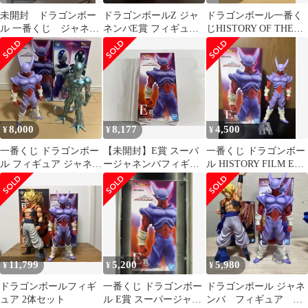
未開封 ドラゴンボー
ドラゴンボールZ ジャ
ドラゴンボール一番く
ル 一番くじ ジャネン
ネンバE賞 フィギュ
じHISTORY OF THE
バ フィギュア
ア 一番くじ
FILM スーパージャネ
ンバ
8,000
8,177
4,500
¥
¥
¥
一番くじ ドラゴンボー
【未開封】E賞 スーパ
一番くじ ドラゴンボー
ル フィギュア ジャネン
ージャネンバフィギュ
ル HISTORY FILM E賞
バ メタルクウラ
ア 一番くじ ドラゴンボ
ジャネンバ
ール HISTORY OF THE
FILM
11,799
5,200
5,980
¥
¥
¥
ドラゴンボールフィギ
一番くじ ドラゴンボー
ドラゴンボール ジャネ
ュア 2体セット
ル E賞 スーパージャネ
ンバ フィギュア 一