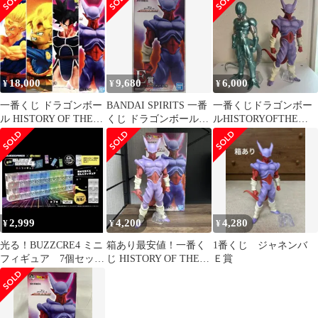
18,000
9,680
6,000
¥
¥
¥
一番くじ ドラゴンボー
BANDAI SPIRITS 一番
一番くじドラゴンボー
ル HISTORY OF THE
くじ ドラゴンボール
ルHISTORYOFTHE
FILM
HISTORY OF THE
FILM ジャネンバメタ
FILM E賞 スーパージ
ルクウラ
ャネンバ フィギュア
MASTERLIESE
2,999
4,200
4,280
¥
¥
¥
光る！BUZZCRE4 ミニ
箱あり最安値！一番く
1番くじ ジャネンバ
フィギュア 7個セット
じ HISTORY OF THE
Ｅ賞
全色コンプリート
FILM E賞ジャネンバ