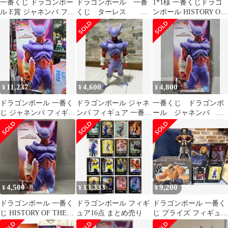
一番くじ ドラゴンボー
ドラゴンボール 一番
1*1様 一番くじドラゴ
ル E賞 ジャネンバ フィ
くじ ターレス D
ンボール HISTORY OF
ギュア リペイント
賞 ジャネンバ E
THE FILM E賞
賞 フィギュア セッ
ト
11,237
4,600
4,800
¥
¥
¥
ドラゴンボール 一番く
ドラゴンボール ジャネ
一番くじ ドラゴンボ
じ ジャネンバ フィギュ
ンバ フィギュア 一番く
ール ジャネンバ フ
ア 金猫 未開封 出品
じ オムニバス 劇場版
ィギュア
4,500
13,333
9,200
¥
¥
¥
ドラゴンボール 一番く
ドラゴンボール フィギ
ドラゴンボール 一番く
じ HISTORY OF THE
ュア16点 まとめ売り
じ プライズ フィギュア
FILM ジャネンバ
まとめ売り