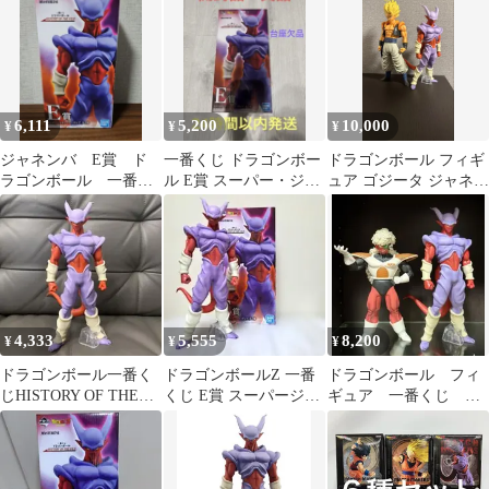
6,111
5,200
10,000
¥
¥
¥
ジャネンバ E賞 ド
一番くじ ドラゴンボー
ドラゴンボール フィギ
ラゴンボール 一番く
ル E賞 スーパー・ジャ
ュア ゴジータ ジャネン
じ フィギュア
ネンバ フィギュア
バ
4,333
5,555
8,200
¥
¥
¥
ドラゴンボール一番く
ドラゴンボールZ 一番
ドラゴンボール フィ
じHISTORY OF THE
くじ E賞 スーパージャ
ギュア 一番くじ ジ
FILM E賞ジャネンバ
ネンバ MASTERLISE
ャネンバ ジース