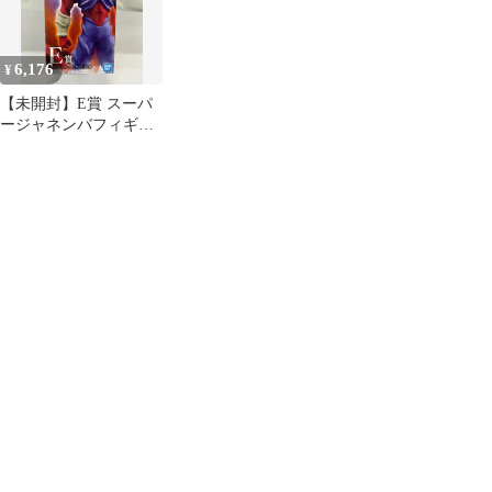
6,176
¥
【未開封】E賞 スーパ
ージャネンバフィギュ
ア 一番くじ ドラゴンボ
ール HISTORY OF THE
FILM