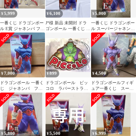
5,999
6,100
5,000
¥
¥
¥
一番くじ ドラゴンボー
J*様 新品 未開封 ドラ
一番くじ ドラゴンボー
ル E賞 ジャネンバ フィ
ゴンボール 一番くじ フ
ル スーパージャネンバ
ギュア
ィギュア スーパージャ
フィギュア E賞
ネンバ
7,000
899
4,500
¥
¥
¥
ドラゴンボール 一番く
ドラゴンボール ピッ
ドラゴンボールフィギ
じ ジャネンバ フィ
コロ ラバーストラッ
ュア一番くじ スーパ
ギュア 未開封
プコレクション
ージャネンバ
5,800
5,500
6,999
¥
¥
¥