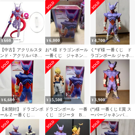
ンバ
番くじ e賞 など
660
6,000
4,700
¥
¥
¥
【中古】アクリルスタ
お*-様 ドラゴンボール
く*ず様 一番くじ ド
ンド・アクリルパネル
一番くじ ジャネン
ラゴンボール ジャネン
ジャネンバ アクリルス
バ E賞
バ フィギュア
タンドコレクション
「一番くじ ドラゴンボ
ール SUPER
DRAGONBALL
HEROES 5th
MISSION」 H賞
6,600
15,500
3,900
¥
¥
¥
【未開封】 ドラゴンボ
ドラゴンボール 一番
(*)様 一番くじ E賞 ス
ール Z 一番くじ
くじ ゴジータ B
ーパージャネンバ
HISTORY OF THE
賞 ジャネンバ E賞
HISTORY OF THE FI
FILM E賞 スーパー ジ
ャネンバ MASTERLISE