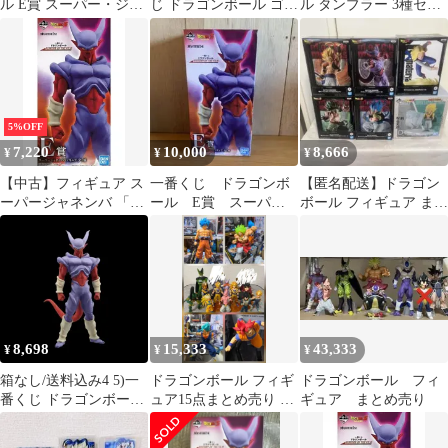
ル E賞 スーパー・ジャ
じ ドラゴンボール ゴジ
ル タンブラー 3種セッ
ネンバ フィギュア
ータ ジャネンバ セット
ト
5%OFF
7,220
10,000
8,666
¥
¥
¥
【中古】フィギュア ス
一番くじ ドラゴンボ
【匿名配送】ドラゴン
ーパージャネンバ 「一
ール E賞 スーパー
ボール フィギュア まと
番くじ ドラゴンボール
ジャネンバ フィギュ
め売り 6点
HISTORY OF THE
ア マスターライズ
FILM」 E賞 フィギュ
ア
8,698
15,333
43,333
¥
¥
¥
箱なし/送料込み4 5)一
ドラゴンボール フィギ
ドラゴンボール フィ
番くじ ドラゴンボール
ュア15点まとめ売り 一
ギュア まとめ売り
ジャネンバ
番くじ