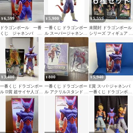
6,599
5,900
5,555
¥
¥
¥
ドラゴンボール 一番
一番くじ ドラゴンボー
未開封 ドラゴンボール
くじ ジャネンバ ビ
ル スーパージャネンバ
シリーズ フィギュア ブ
ジュアルボード
フィギュア E賞
ルマ 他 6種セット
LF8203 f111
3,400
800
5,940
¥
¥
¥
一番くじ ドラゴンボー
一番くじ ドラゴンボー
E賞 スｰパｰジャネンバ
ル D賞 超サイヤ人ゴテ
ル アクリルスタンド ジ
一番くじ ドラゴンボｰ
ンクス
ャネンバ
ル HISTORY OF THE
FILM ドラゴンボｰル