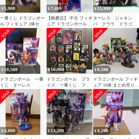
5,900
7,480
15,999
¥
¥
¥
一番くじ ドラゴンボー
【飾磨店】 中古 フィギ
ターレス ジャネン
ル フィギュア 2体セッ
ュア ドラゴンボール ス
バ クウラ ドラゴン
ト
ーパージャネンバ 一番
ボール 一番くじ C
くじ HISTORY OF THE
賞 D賞 E賞
FILM 2022年製 E賞
【704】
10,500
16,000
8,500
¥
¥
¥
ドラゴンボール 一番
ドラゴンボール プラ
ドラゴンボール フィギ
くじ ターレス D
イズ 一番くじ フィ
ュア 10体 まとめ売り
賞 ジャネンバ E
ギュア まとめ 18
一番くじ 悟空 ブロリー
賞 フィギュア セッ
点 ベジータ ゴマ
ト
ー ピッコロ大魔王
孫悟空 ゴクウブラッ
ク ジャネンバ サタ
ン クリリン 他
（ME28-4903）
4,000
13,200
4,200
¥
¥
¥