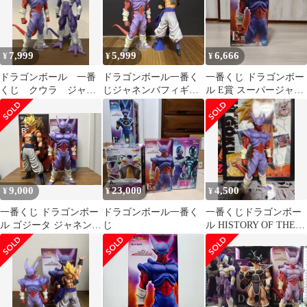
フィギュア / DRAGON
BALL BANDAI バンダ
イ
7,999
5,999
6,666
¥
¥
¥
ドラゴンボール 一番
ドラゴンボール一番く
一番くじ ドラゴンボー
くじ クウラ ジャネ
じジャネンバフィギュ
ル E賞 スーパージャネ
ンバ
アとレジェンズゴジー
ンバ フィギュア
タフィギュア2点
9,000
23,000
4,500
¥
¥
¥
一番くじ ドラゴンボー
ドラゴンボール一番く
一番くじドラゴンボー
ル ゴジータ ジャネンバ
じ
ル HISTORY OF THE
フィギュア
FILM E賞 ジャネンバ