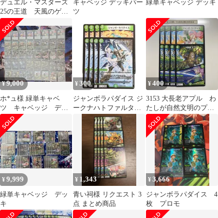
デュエル・マスターズ
キャベッジ デッキパー
緑単キャベッジ デッキ
25の王道 天風のゲイ
ツ
ルヴェスパー
9,000
300
400
¥
¥
¥
ホ*ュ様 緑単キャベ
ジャンボラパダイス ジ
3153 大長老アプル わ
ツ キャベッジ デッ
ークナハトファルター
たしが自然文明のプリ
キ スリーブ付き プ
3797
ンセス？ ジャンボラ
チョヘンザ斧型
パダイス計8枚
9,999
1,343
3,666
¥
¥
¥
緑単キャベッジ デッ
青い祠様 リクエスト 3
ジャンボラパダイス 4
キ
点 まとめ商品
枚 プロモ