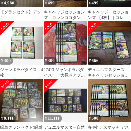
4,980
499
499
¥
¥
¥
【グランセクト】デッ
キャベッジセッション
キャベッジ・セッショ
キ
ズ コレンココタン
ンズ 【4枚】｜コレン
ク アプル ジャンボ
ココ・タンク 【4枚】
ラパダイス 各4枚
｜ ジャンボ・ラパダイ
ス【4枚】｜ボント・プ
ラントボ【4枚】
（DM25EX1）【合計16
枚】
300
300
666
¥
¥
¥
ジャンボラパダイス 4
17413 ジャンボラパダ
デュエルマスターズ
枚
イス 大長老アプル
キャベッジセッション
わたしが自然文明のプ
ズ デッキパーツ
リンセス
8,111
11,111
500
¥
¥
¥
緑単グランセクト(緑単
デュエルマスター自然
各4枚 デスマッチ デス