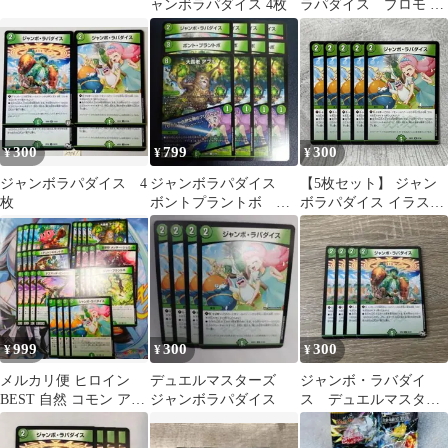
ャンボラパダイス 4枚
ラパダイス プロモ 4
枚セット
300
799
300
¥
¥
¥
ジャンボラパダイス 4
ジャンボラパダイス
【5枚セット】 ジャン
枚
ボントプラントボ 大
ボラパダイス イラスト
長老アプル ④
違い
999
300
300
¥
¥
¥
メルカリ便 ヒロイン
デュエルマスターズ
ジャンボ・ラバダイ
BEST 自然 コモン アン
ジャンボラパダイス
ス デュエルマスター
コモン ジャンボラパダ
ズ 4枚
イス4枚等