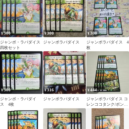
300
300
300
¥
¥
¥
ジャンボ・ラパダイス
ジャンボラパダイス
ジャンボラパダイス 4
四枚セット
枚
300
316
444
¥
¥
¥
ジャンボ・ラパダイ
ジャンボラパダイス
ジャンボラパダイス コ
ス 4枚
レンココタンク/ボント
プラントボ 各4枚 計8枚
セット