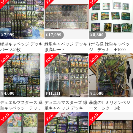
7,999
17,999
8,800
¥
¥
¥
緑単キャベッジ デッキ
緑単キャベッジ デッキ
け*ろ様 緑単キャベッ
パーツ40枚
微高レート
ジ デッキ ➕️1000枚
カード付き
4,600
11,111
1,680
¥
¥
¥
デュエルマスターズ 緑
デュエルマスターズ 緑
暴龍のT ミリオンベジ
単キャベッジ デッキ
単キャベッジ デッキ
ータ シク 1枚
パーツ