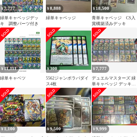
7,777
8,888
18,500
¥
¥
¥
緑単キャベッジデッ
緑単キャベッジ
青単キャベッジ CS入
キ 調整パーツ付き
賞構築済みデッキ
11,111
300
7,777
¥
¥
¥
緑単キャベツ
5562ジャンボラパダイ
デュエルマスターズ 緑
ス4枚
単キャベッジ デッキ販
売
1,100
9,500
9,999
¥
¥
¥