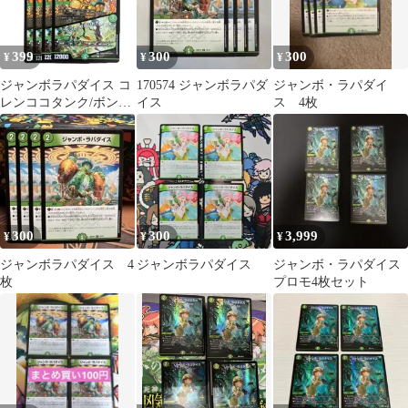
399
300
300
¥
¥
¥
ジャンボラパダイス コ
170574 ジャンボラパダ
ジャンボ・ラパダイ
レンココタンク/ボント
イス
ス 4枚
プラントボ 3365
300
300
3,999
¥
¥
¥
ジャンボラパダイス 4
ジャンボラパダイス
ジャンボ・ラパダイス
枚
プロモ4枚セット