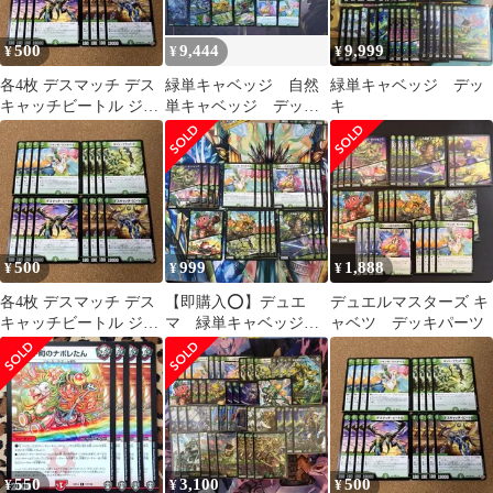
500
9,444
9,999
¥
¥
¥
各4枚 デスマッチ デス
緑単キャベッジ 自然
緑単キャベッジ デッ
キャッチビートル ジャ
単キャベッジ デッキ
キ
ンボラパダイス ボント
パーツ
プラントボ⑤
500
999
1,888
¥
¥
¥
各4枚 デスマッチ デス
【即購入⭕️】デュエ
デュエルマスターズ キ
キャッチビートル ジャ
マ 緑単キャベッジデ
ャベツ デッキパーツ
ンボラパダイス ボント
ッキパーツ
プラントボ④
550
3,100
500
¥
¥
¥