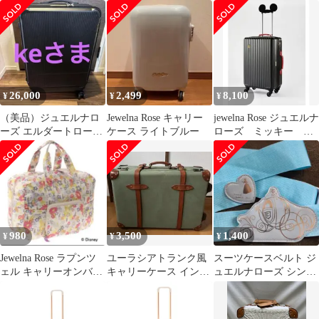
大型キャリーケース
ーバッグ スーツケー
ス
26,000
2,499
8,100
¥
¥
¥
（美品）ジュエルナロ
Jewelna Rose キャリー
jewelna Rose ジュエルナ
ーズ エルダートローリ
ケース ライトブルー
ローズ ミッキー ス
ー 51~63Lブラック キ
ーツケース キャリー
ャリー
980
3,500
1,400
¥
¥
¥
Jewelna Rose ラプンツ
ユーラシアトランク風
スーツケースベルト ジ
ェル キャリーオンバッ
キャリーケース インテ
ュエルナローズ シンデ
グ
リア スーツケース
レラ ディズニー
トランク