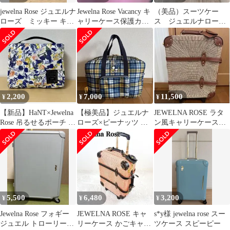
jewelna Rose ジュエルナ
Jewelna Rose Vacancy キ
（美品）スーツケー
ローズ ミッキー キャ
ャリーケース保護カバ
ス ジュエルナローズ
リーケース ディズニー
ー付き
エルダートローリー ホ
ワイト ACE
2,200
7,000
11,500
¥
¥
¥
【新品】HaNT×Jewelna
【極美品】ジュエルナ
JEWELNA ROSE ラタ
Rose 吊るせるポーチ ジ
ローズ×ピーナッツ コ
ン風キャリーケースト
ュエルナローズ
ラボ スヌーピー スーベ
ランクジュエルナロー
ニアバッグ
ズベージュ
5,500
6,480
3,200
¥
¥
¥
Jewelna Rose フォギー
JEWELNA ROSE キャ
s*y様 jewelna rose スー
ジュエル トローリー
リーケース かごキャリ
ツケース スピーピー