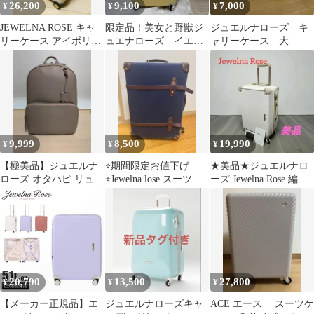
26,200
9,100
7,000
¥
¥
¥
JEWELNA ROSE キャ
限定品！美女と野獣ジ
ジュエルナローズ キ
リーケース アイボリー
ュエナローズ イエロ
ャリーケース 大
0608505
ーキャリーケース
9,999
8,500
19,990
¥
¥
¥
​【極美品】ジュエルナ
⭐︎期間限定お値下げ
★美品★ジュエルナロ
ローズ オタハピ リュッ
⭐︎Jewelna lose スーツケ
ーズ Jewelna Rose 編み
ク 16153 グレージュ
ース ジュエルナローズ
カゴ模様 キャリーケー
ス
20,790
13,500
27,800
¥
¥
¥
【メーカー正規品】エ
ジュエルナローズキャ
ACE エース スーツケ