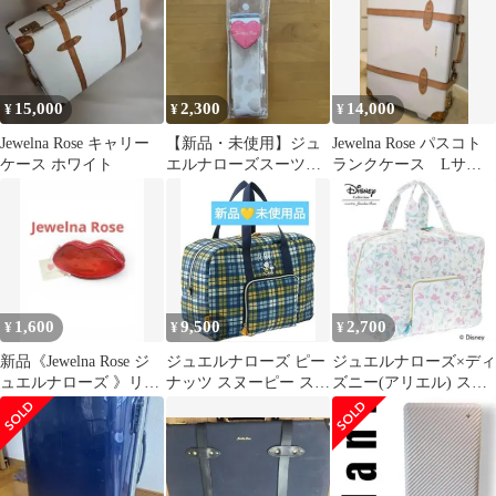
15,000
2,300
14,000
¥
¥
¥
Jewelna Rose キャリー
【新品・未使用】ジュ
Jewelna Rose パスコト
ケース ホワイト
エルナローズスーツケ
ランクケース Lサイ
ースベルト 未開封ハー
ズ
ト柄白系
1,600
9,500
2,700
¥
¥
¥
新品《Jewelna Rose ジ
ジュエルナローズ ピー
ジュエルナローズ×ディ
ュエルナローズ 》リッ
ナッツ スヌーピー スー
ズニー(アリエル) スー
プ型クリアポーチ 赤
ベニアバッグ 旅行バッ
ベニアバッグ
グ 折り畳み