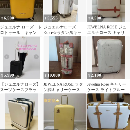
6,500
5,555
4,500
¥
¥
¥
ジュエルナ ローズ ト
ジュエルナローズ
JEWELNA ROSE ジュ
ロトゥール キャンデ
☆ace☆ラタン風キャリ
エルナローズ キャリー
ィポケットスーツケー
ーケース/ ホワイトMサ
ケース スーツケース Z-
ス 27～34L
イズ キズ有り
D
5,999
10,000
2,100
¥
¥
¥
【ジュエルナローズ】
JEWELNA ROSE ラタ
Jewelna Rose キャリー
スーツケースブラッ
ン調キャリーケース
ケース ライトブルー
ク 機内持ち込み可
2.9L