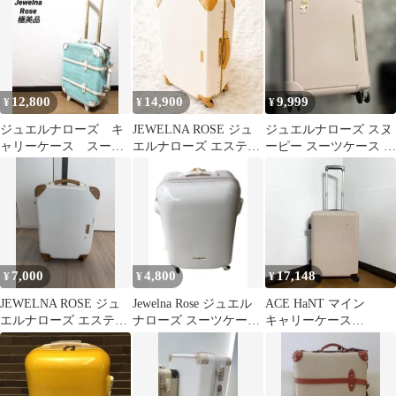
カ
12,800
14,900
9,999
¥
¥
¥
ジュエルナローズ キ
JEWELNA ROSE ジュ
ジュエルナローズ スヌ
ャリーケース スーツ
エルナローズ エステル
ーピー スーツケース ピ
ケース キャリーバッ
スーツケース 47リット
ンク
グ ラタン 美品
ル
7,000
4,800
17,148
¥
¥
¥
JEWELNA ROSE ジュ
Jewelna Rose ジュエル
ACE HaNT マイン
エルナローズ エステル
ナローズ スーツケース
キャリーケース
スーツケース 47リット
ACE おまけ付き
35L/43L 機内持ち込
ル
み S