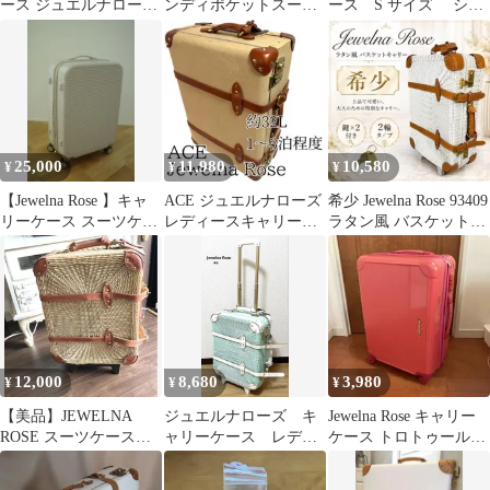
ース ジュエルナローズ
ンディポケットスーツ
ース S サイズ ショ
スーツケース Mサイズ
ケース ターコイズブ
コラクリーム
51L/62L 拡張機能付き
ルーL 65-80L
軽量 女性 かわいい ace.
Jewelna Rose 05202
25,000
11,980
10,580
¥
¥
¥
【Jewelna Rose 】キャ
ACE ジュエルナローズ
希少 Jewelna Rose 93409
リーケース スーツケー
レディースキャリーケ
ラタン風 バスケットキ
ス M
ース機内持ち込 レザ
ャリー 2輪
ー トランク
12,000
8,680
3,980
¥
¥
¥
【美品】JEWELNA
ジュエルナローズ キ
Jewelna Rose キャリー
ROSE スーツケース
ャリーケース レディ
ケース トロトゥールス
キャリーバッグ
ース キャリーバッ
ウィートジュエル ピ
グ 大容量 ラタン
ンク