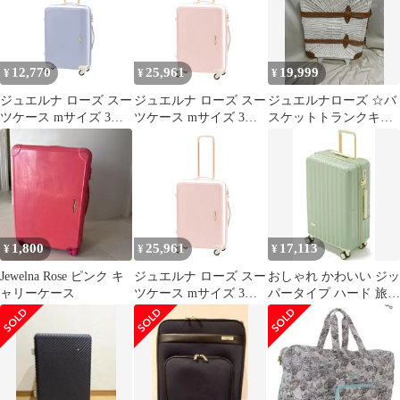
12,770
25,961
19,999
¥
¥
¥
ジュエルナ ローズ スー
ジュエルナ ローズ スー
ジュエルナローズ ☆バ
ツケース mサイズ 3泊4
ツケース mサイズ 3泊4
スケットトランクキャ
日 4泊5日 55L 3.6kg キ
日 4泊5日 55L 3.6kg キ
リー☆ホワイト＠ｙ寝
ャリーケース キャリー
ャリーケー
バッグ スウィートジュ
エルTR No.38812
1,800
25,961
17,113
¥
¥
¥
Jewelna Rose ピンク キ
ジュエルナ ローズ スー
おしゃれ かわいい ジッ
ャリーケース
ツケース mサイズ 3泊4
パータイプ ハード 旅行
日 4泊5日 55L 3.6kg キ
サイズ l ビジネス m メ
ャリーケー
ンズ s キャリーバッグ
レディース キャリーケ
ース スーツケース
ty2210 fancywonderland