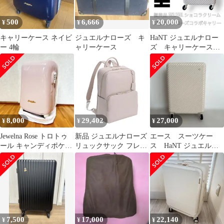
500
6,666
20,000
¥
¥
¥
キャリーケース ネイビ
ジュエルナローズ キ
HaNT ジュエルナロー
ー 4輪
ャリーケース
ズ キャリーケース
35L/43L ショコラクリ
ーム S
8,000
29,402
27,000
¥
¥
¥
Jewelna Rose トロトゥ
新品 ジュエルナローズ
エース スーツケー
ール キャンディポケッ
リュックサック フレイ
ス HaNT ジュエルナ
トスーツケース ピン
ヤ・リュック２ 2気室
ローズ 35/43ℓ 2〜4泊
ク
A4 14.0インチPC PC収
納 通勤 通学 セットア
ップ機能 No.16142
7,500
17,000
22,140
¥
¥
¥