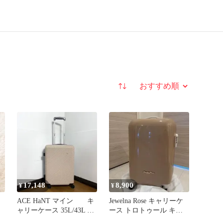
並び替え
17,148
8,900
¥
¥
ACE HaNT マイン キ
Jewelna Rose キャリーケ
ャリーケース 35L/43L
ース トロトゥール キャ
機内持ち込み S
ンディポケット モカ