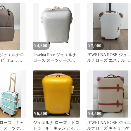
4,800
7,000
¥
¥
】ジュエルナロ
Jewelna Rose ジュエルナ
JEWELNA ROSE ジュエ
ハピ リュック
ローズ スーツケース
ルナローズ エステル ス
レージュ
ACE おまけ付き
ーツケース 47リットル
6,500
4,500
¥
¥
ローズ キャ
ジュエルナ ローズ トロ
JEWELNA ROSE ジュエ
 スーツケー
トゥール キャンディポ
ルナローズ キャリーケ