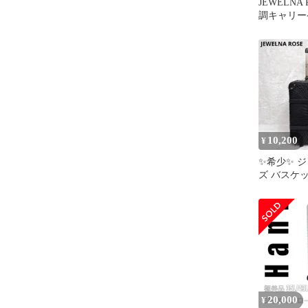
JEWELNA
調キャリー
10,200
¥
✨希少✨ 
ズ バスケ
ケース ラタ
ゴ
20,000
¥