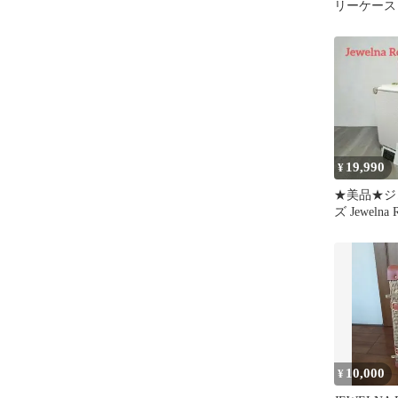
リーケース
19,990
¥
★美品★ジ
ズ Jeweln
模様 キャ
10,000
¥