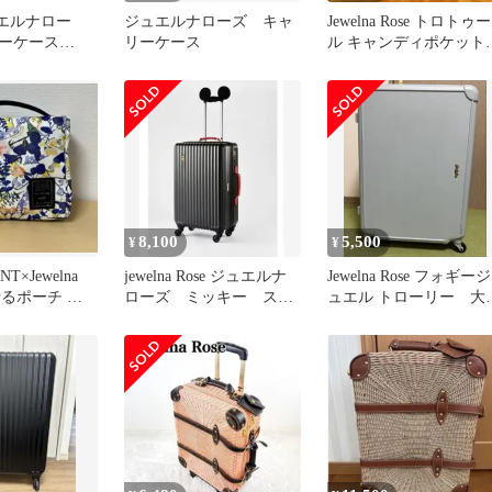
ュエルナロー
ジュエルナローズ キャ
Jewelna Rose トロトゥー
ーケース
リーケース
ル キャンディポケット
 ショコラクリー
ーツケース ピンク
8,100
5,500
¥
¥
×Jewelna
jewelna Rose ジュエルナ
Jewelna Rose フォギージ
るせるポーチ ジ
ローズ ミッキー スー
ュエル トローリー 大
ーズ
ツケース キャリー
キャリーケース