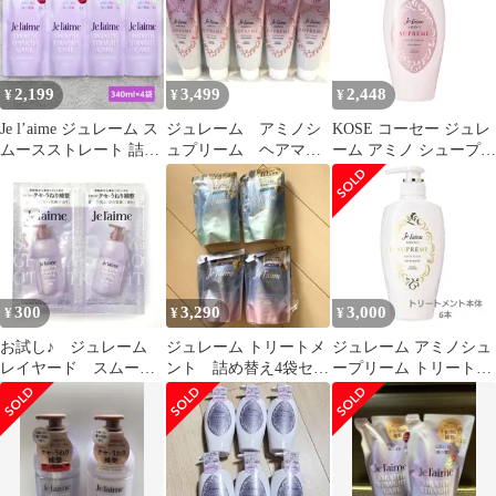
ミンの香り)
2,199
3,499
2,448
¥
¥
¥
Je l’aime ジュレーム ス
ジュレーム アミノシ
KOSE コーセー ジュレ
ムースストレート 詰替
ュプリーム ヘアマス
ーム アミノ シュープリ
4袋セット
ク ５本セット
ーム シャンプー (ベル
ベット
300
3,290
3,000
¥
¥
¥
お試し♪ ジュレーム
ジュレーム トリートメ
ジュレーム アミノシュ
レイヤード スムー
ント 詰め替え4袋セッ
ープリーム トリートメ
ス ストレートケア
ト
ント 6本
シャントリ １セット