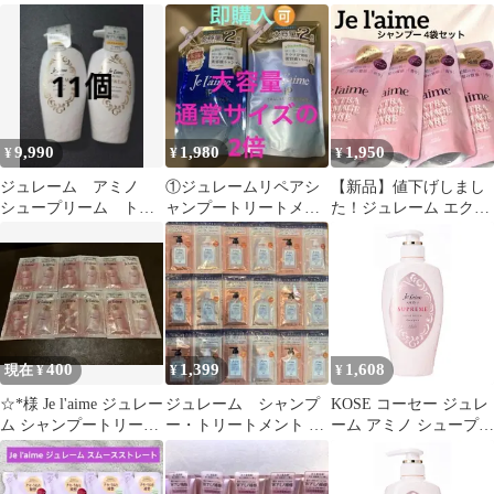
ント 詰替
ープリーム トリートメ
トリートメント 詰替
ント 8本
9,990
1,980
1,950
¥
¥
¥
ジュレーム アミノ
①ジュレームリペアシ
【新品】値下げしまし
シュープリーム トリ
ャンプートリートメン
た！ジュレーム エクス
ートメントS 11個
ト680ml 大容量詰替通
トラダメージケア シャ
常サイズ2個分
ンプー 詰替4袋
400
1,399
1,608
現在 ¥
¥
¥
☆*様 Je l'aime ジュレー
ジュレーム シャンプ
KOSE コーセー ジュレ
ム シャンプートリート
ー・トリートメント 20
ーム アミノ シュープリ
メントトライアルセッ
個セット
ーム シャンプー (ベル
ト
ベットメロウ) 本体
500mL ローズ&ジャス