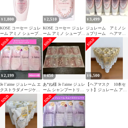
1,800
2,510
3,499
¥
¥
¥
KOSE コーセー ジュレ
KOSE コーセー ジュレ
ジュレーム アミノシ
ーム アミノ シュープリ
ーム アミノ シュープリ
ュプリーム ヘアマス
ーム シャンプー (ベル
ーム シャンプー (ベル
ク ５本セット
ベットメロウ) しっと
ベットメロウ) しっと
り なめらか 本体
り なめらか つめかえ
500mL ローズ&ジャス
350mL ローズ&ジャス
ミンの香り) 500ミリリ
ミンの香り 詰替え用
ットル (x 1) [シャンプ
350ミリリットル (x 1)
ー]
2,199
450
6,500
¥
¥
¥
Je l’aime ジュレーム エ
あ*ね様 Je l'aime ジュレ
【ヘアマスク 10本セ
クストラダメージケア
ーム シャンプートリー
ット】ジュレーム アミ
詰替 4袋セット
トメントトライアルセ
ノシュープリーム Je
ッ
laime