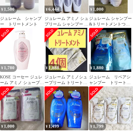
1,500
6,444
1,000
¥
¥
¥
ジュレーム シャンプ
ジュレーム アミノ シュ
ジュレーム シャンプー
ー トリートメント
プリーム シャンプー 本
&トリートメントつめ
体 6本セット
かえ用 スムーススト
レートケア
1,780
1,888
1,880
¥
¥
¥
KOSE コーセー ジュレ
ジュレーム アミノシュ
ジュレーム リペアシ
ーム アミノ シュープリ
ープリーム トリートメ
ャンプー トリートメ
ーム シャンプー (ベル
ント 詰替 350ml×4
ントセット 680ml
ベットメロウ) しっと
り なめらか 本体
500mL ローズ&ジャス
ミンの香り) 500ミリリ
ットル (x 1) [シャンプ
ー]
1,000
1,499
1,799
¥
¥
¥