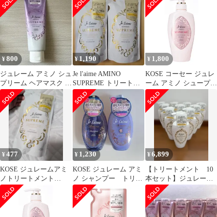
ベットメロウ) しっと
本
り なめらか つめかえ
350mL ローズ&ジャス
ミンの香り 詰替え用
350ミリリットル (x 1)
800
1,190
1,800
¥
¥
¥
ジュレーム アミノ シュ
Je l'aime AMINO
KOSE コーセー ジュレ
プリーム ヘアマスク ツ
SUPREME トリートメ
ーム アミノ シュープリ
ヤツヤ
ント 詰替 2個
ーム シャンプー (ベル
ベットメロウ) しっと
り なめらか 本体
500mL ローズ&ジャス
ミンの香り) 500ミリリ
ットル (x 1) [シャンプ
ー]
477
1,230
6,899
¥
¥
¥
KOSE ジュレームアミ
KOSE ジュレーム アミ
【トリートメント 10
ノトリートメント
ノ シャンプー トリー
本セット】ジュレーム
350ml
トメント ヘアケア 美
アミノシュープリーム
容