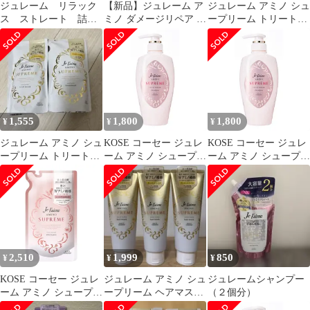
ジュレーム リラック
【新品】ジュレーム ア
ジュレーム アミノ シュ
ス ストレート 詰め
ミノ ダメージリペア ト
ープリーム トリートメ
替え シャンプー ト
リートメント500ml× 2
ント 詰替 350ml✕3袋
リートメント
本
1,555
1,800
1,800
¥
¥
¥
ジュレーム アミノ シュ
KOSE コーセー ジュレ
KOSE コーセー ジュレ
ープリーム トリートメ
ーム アミノ シュープリ
ーム アミノ シュープリ
ント 詰替 350ml✕2袋
ーム シャンプー (ベル
ーム シャンプー (ベル
ベットメロウ) しっと
ベットメロウ) しっと
り なめらか 本体
り なめらか 本体
500mL ローズ&ジャス
500mL ローズ&ジャス
ミンの香り) 500ミリリ
ミンの香り) 500ミリリ
ットル (x 1) [シャンプ
ットル (x 1) [シャンプ
ー]
ー]
2,510
1,999
850
¥
¥
¥
KOSE コーセー ジュレ
ジュレーム アミノ シュ
ジュレームシャンプー
ーム アミノ シュープリ
ープリーム ヘアマスク
（２個分）
ーム シャンプー (ベル
S さらさらかろやか 3