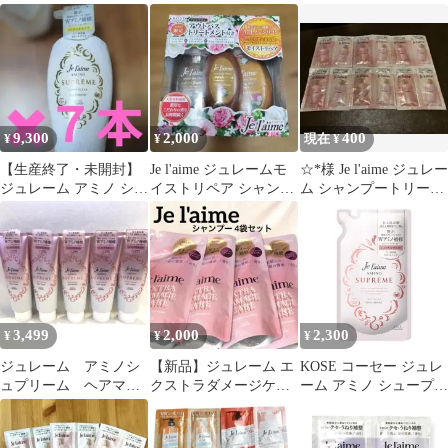
リートメント S 詰替
ーム シャンプー (ベル
ント 詰替
ベットメロウ) 本体
500mL ローズ&ジャス
ミンの香り)
9,300
2,000
400
¥
¥
現在 ¥
【生産終了・未開封】
Je l'aime ジュレームモ
☆*様 Je l'aime ジュレー
ジュレーム アミノ シュ
イストリペア シャンプ
ム シャンプートリート
ープリーム トリートメ
ー トリートメントセッ
メントトライアルセッ
ント 8本
ト
ト
3,499
2,000
2,300
¥
¥
¥
ジュレーム アミノシ
【新品】ジュレーム エ
KOSE コーセー ジュレ
ュプリーム ヘアマス
クストラダメージケア
ーム アミノ シュープリ
ク ５本セット
シャンプー 詰替4袋
ーム トリートメント
(ベルベットメロウ) し
っとり なめらか つめか