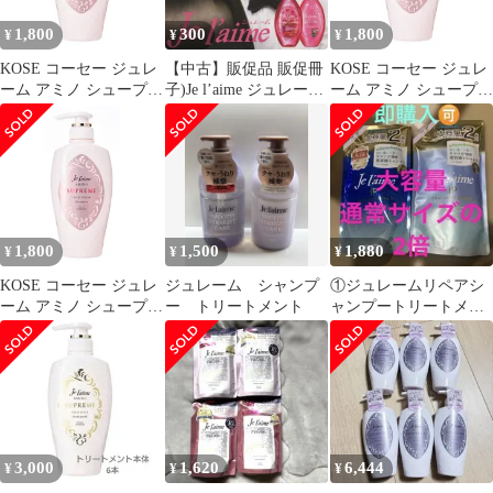
ー]
ー]
1,800
300
1,800
¥
¥
¥
KOSE コーセー ジュレ
【中古】販促品 販促冊
KOSE コーセー ジュレ
ーム アミノ シュープリ
子)Je l’aime ジュレーム
ーム アミノ シュープリ
ーム シャンプー (ベル
(あなたの髪悩みにあわ
ーム シャンプー (ベル
ベットメロウ) しっと
せて選べる 3つのジュ
ベットメロウ) しっと
り なめらか 本体
レーム)
り なめらか 本体
500mL ローズ&ジャス
500mL ローズ&ジャス
ミンの香り) 500ミリリ
ミンの香り) 500ミリリ
ットル (x 1) [シャンプ
ットル (x 1) [シャンプ
ー]
ー]
1,800
1,500
1,880
¥
¥
¥
KOSE コーセー ジュレ
ジュレーム シャンプ
①ジュレームリペアシ
ーム アミノ シュープリ
ー トリートメント
ャンプートリートメン
ーム シャンプー (ベル
ト680ml 大容量詰替通
ベットメロウ) しっと
常サイズ2個分
り なめらか 本体
500mL ローズ&ジャス
ミンの香り) 500ミリリ
ットル (x 1) [シャンプ
ー]
3,000
1,620
6,444
¥
¥
¥