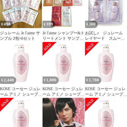
え 350mL ローズ&ジャ
スミンの香り 詰替え用
498
399
300
¥
¥
¥
ジュレーム Je l'aime サ
Je l'aime シャンプー&ト
お試し♪ ジュレーム
ンプル 2包×6セット
リートメント サンプル
レイヤード スムー
6種セット
ス ストレートケア
シャントリ １セット
2,448
1,800
1,780
¥
¥
¥
KOSE コーセー ジュレ
KOSE コーセー ジュレ
KOSE コーセー ジュレ
ーム アミノ シュープリ
ーム アミノ シュープリ
ーム アミノ シュープリ
ーム シャンプー (ベル
ーム シャンプー (ベル
ーム シャンプー (ベル
ベット
ベットメロウ) しっと
ベットメロウ) しっと
り なめらか 本体
り なめらか 本体
500mL ローズ&ジャス
500mL ローズ&ジャス
ミンの香り) 500ミリリ
ミンの香り) 500ミリリ
ットル (x 1) [シャンプ
ットル (x 1) [シャンプ