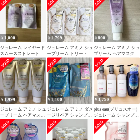
本
1,000
1,799
800
¥
¥
¥
ジュレーム レイヤード
ジュレーム アミノ シュ
ジュレーム アミノ シュ
スムースストレートケ
ープリーム トリートメ
プリーム ヘアマスク ツ
ア シャンプー・トリー
ント 詰替 350ml✕3袋
ヤツヤ
トメント詰替
1,999
1,100
3,750
¥
¥
¥
ジュレーム アミノ シュ
ジュレーム アミノ ダメ
plus eau(プリュスオー)
ープリーム ヘアマスク
ージリペア シャンプー
ジュレーム シャンプー
S さらさらかろやか 3
トリートメント 詰替
&トリートメントセッ
本
ト