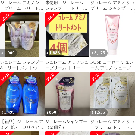
ジュレーム アミノシュ
未使用 ジュレーム
ジュレーム アミノ シュ
ープリーム トリートメ
シャンプー トリート
プリーム シャンプー 本
ント 6本
メント
体 6本セット
1,000
1,888
3,175
¥
¥
¥
ジュレーム シャンプー
ジュレーム アミノシュ
KOSE コーセー ジュレ
&トリートメントつめ
ープリーム トリートメ
ーム アミノ シュープリ
かえ用 スムーススト
ント 詰替 350ml×4
ーム ヘアマスク (ベル
レートケア
ベット
1,499
850
1,555
¥
¥
¥
【新品】ジュレーム ア
ジュレームシャンプー
ジュレーム アミノ シュ
ミノ ダメージリペア ト
（２個分）
ープリーム トリートメ
リートメント500ml× 2
ント 詰替 350ml✕2袋