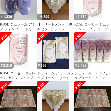
1,230
6,899
2,510
¥
¥
¥
KOSE ジュレーム アミ
【トリートメント 10
KOSE コーセー ジュレ
ノ シャンプー トリー
本セット】ジュレーム
ーム アミノ シュープリ
トメント ヘアケア 美
アミノシュープリーム
ーム シャンプー (ベル
容
ベットメロウ) しっと
り なめらか つめかえ
350mL ローズ&ジャス
ミンの香り 詰替え用
350ミリリットル (x 1)
2,510
980
3,499
¥
¥
¥
KOSE コーセー ジュレ
ジュレーム アミノ シュ
ジュレーム アミノシ
ーム アミノ シュープリ
ープリーム トリートメ
ュプリーム ヘアマス
ーム シャンプー (ベル
ント S 詰替 2個
ク ５本セット
ベットメロウ) しっと
り なめらか つめかえ
350mL ローズ&ジャス
ミンの香り 詰替え用
350ミリリットル (x 1)