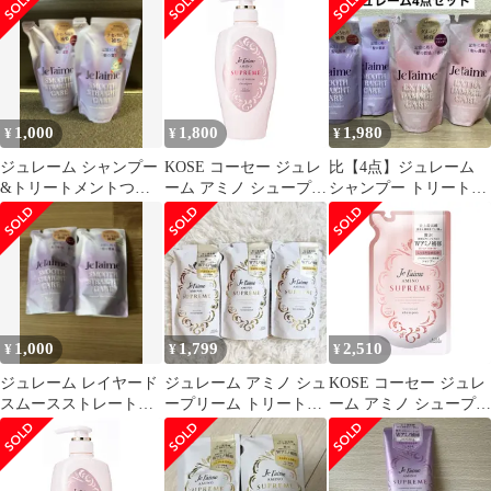
本
1,000
1,800
1,980
¥
¥
¥
ジュレーム シャンプー
KOSE コーセー ジュレ
比【4点】ジュレーム
&トリートメントつめ
ーム アミノ シュープリ
シャンプー トリートメ
かえ用 スムーススト
ーム シャンプー (ベル
ント ストレート ダメー
レートケア
ベットメロウ) しっと
ジ
り なめらか 本体
500mL ローズ&ジャス
ミンの香り) 500ミリリ
ットル (x 1) [シャンプ
ー]
1,000
1,799
2,510
¥
¥
¥
ジュレーム レイヤード
ジュレーム アミノ シュ
KOSE コーセー ジュレ
スムースストレートケ
ープリーム トリートメ
ーム アミノ シュープリ
ア シャンプー・トリー
ント 詰替 350ml✕3袋
ーム シャンプー (ベル
トメント詰替
ベットメロウ) しっと
り なめらか つめかえ
350mL ローズ&ジャス