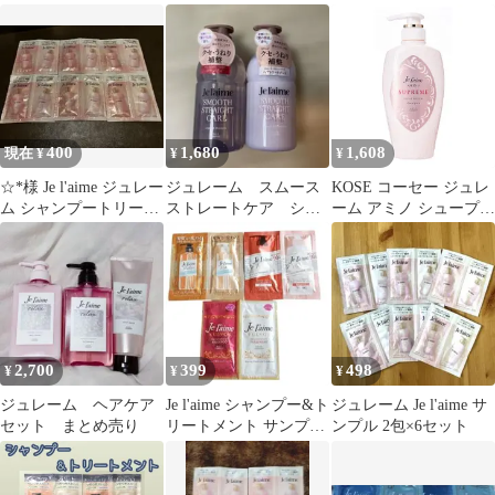
ー トリートメントセッ
ト 各480ml
ープリーム トリートメ
ト
ント 8本
400
1,680
1,608
現在 ¥
¥
¥
☆*様 Je l'aime ジュレー
ジュレーム スムース
KOSE コーセー ジュレ
ム シャンプートリート
ストレートケア シャ
ーム アミノ シュープリ
メントトライアルセッ
ンプー・トリートメン
ーム シャンプー (ベル
ト
トセット
ベットメロウ) 本体
500mL ローズ&ジャス
ミンの香り)
2,700
399
498
¥
¥
¥
ジュレーム ヘアケア
Je l'aime シャンプー&ト
ジュレーム Je l'aime サ
セット まとめ売り
リートメント サンプル
ンプル 2包×6セット
6種セット