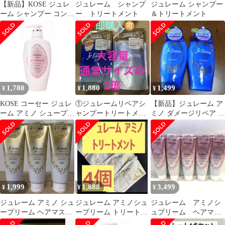
【新品】KOSE ジュレ
ジュレーム シャンプ
ジュレーム シャンプー
ーム シャンプー コンデ
ー トリートメント
＆トリートメント
ィショナー 嵐 コラボ
1,780
1,880
1,499
¥
¥
¥
KOSE コーセー ジュレ
①ジュレームリペアシ
【新品】ジュレーム ア
ーム アミノ シュープリ
ャンプートリートメン
ミノ ダメージリペア ト
ーム シャンプー (ベル
ト680ml 大容量詰替通
リートメント500ml× 2
ベットメロウ) しっと
常サイズ2個分
本
り なめらか 本体
500mL ローズ&ジャス
ミンの香り) 500ミリリ
ットル (x 1) [シャンプ
ー]
1,999
1,888
3,499
¥
¥
¥
ジュレーム アミノ シュ
ジュレーム アミノシュ
ジュレーム アミノシ
ープリーム ヘアマスク
ープリーム トリートメ
ュプリーム ヘアマス
S さらさらかろやか 3
ント 詰替 350ml×4
ク ５本セット