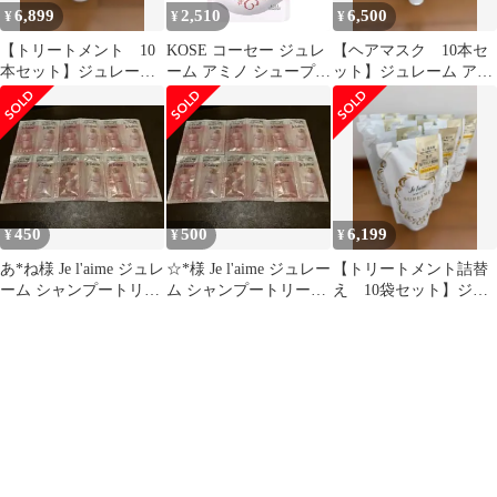
6,899
2,510
6,500
¥
¥
¥
【トリートメント 10
KOSE コーセー ジュレ
【ヘアマスク 10本セ
本セット】ジュレーム
ーム アミノ シュープリ
ット】ジュレーム アミ
アミノシュープリーム
ーム シャンプー (ベル
ノシュープリーム Je
ベットメロウ) しっと
laime
り なめらか つめかえ
350mL ローズ&ジャス
ミンの香り 詰替え用
350ミリリットル (x 1)
450
500
6,199
¥
¥
¥
あ*ね様 Je l'aime ジュレ
☆*様 Je l'aime ジュレー
【トリートメント詰替
ーム シャンプートリー
ム シャンプートリート
え 10袋セット】ジュ
トメントトライアルセ
メントトライアルセッ
レーム アミノシュープ
ッ
ト
リーム