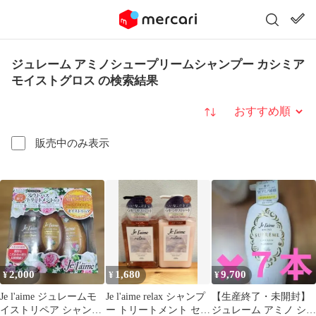
ジュレーム アミノシュープリームシャンプー カシミア
モイストグロス の検索結果
並び替え
販売中のみ表示
2,000
1,680
9,700
¥
¥
¥
Je l'aime ジュレームモ
Je l'aime relax シャンプ
【生産終了・未開封】
イストリペア シャンプ
ー トリートメント セッ
ジュレーム アミノ シュ