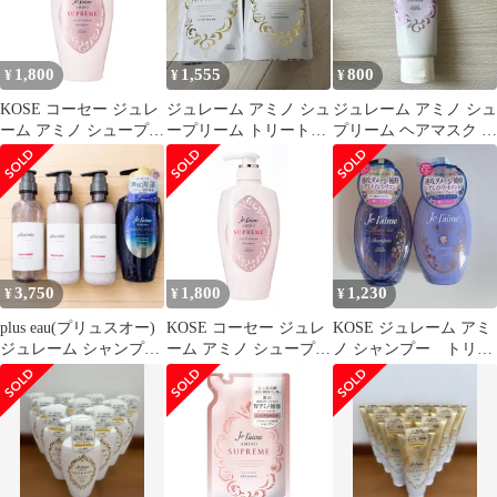
ミンの香り 詰替え用
350ミリリットル (x 1)
1,800
1,555
800
¥
¥
¥
KOSE コーセー ジュレ
ジュレーム アミノ シュ
ジュレーム アミノ シュ
ーム アミノ シュープリ
ープリーム トリートメ
プリーム ヘアマスク ツ
ーム シャンプー (ベル
ント 詰替 350ml✕2袋
ヤツヤ
ベットメロウ) しっと
り なめらか 本体
500mL ローズ&ジャス
ミンの香り) 500ミリリ
ットル (x 1) [シャンプ
ー]
3,750
1,800
1,230
¥
¥
¥
plus eau(プリュスオー)
KOSE コーセー ジュレ
KOSE ジュレーム アミ
ジュレーム シャンプー
ーム アミノ シュープリ
ノ シャンプー トリー
&トリートメントセッ
ーム シャンプー (ベル
トメント ヘアケア 美
ト
ベットメロウ) しっと
容
り なめらか 本体
500mL ローズ&ジャス
ミンの香り) 500ミリリ
ットル (x 1) [シャンプ
ー]