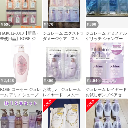
690
470
300
¥
¥
¥
HAR612-0010【新品・
ジュレーム エクストラ
ジュレーム アミノアル
未使用品】KOSE ジュ
ダメージケア スムー
ゲリッチ シャンプー＆
レーム シャンプー＆ト
スストレートケア
トリートメント モイ
リートメント〈つやつ
スト＆スムース
やストレート＆しっと
りストレート〉2種類ｘ
各2セット 計4回分セッ
ト （ストレート&グロ
ス）（ストレート＆リ
2,448
300
2,040
¥
¥
¥
ッチ）リラックス ミッ
ドナイトリペア ダメー
KOSE コーセー ジュレ
お試し♪ ジュレーム
ジュレーム レイヤード
ジ補修
ーム アミノ シュープリ
レイヤード スムー
お試しポンプペアセッ
ーム シャンプー (ベル
ス ストレートケア
ト スムース ストレート
ベット
シャントリ １セット
ケア シャンプー トリー
トメント セット