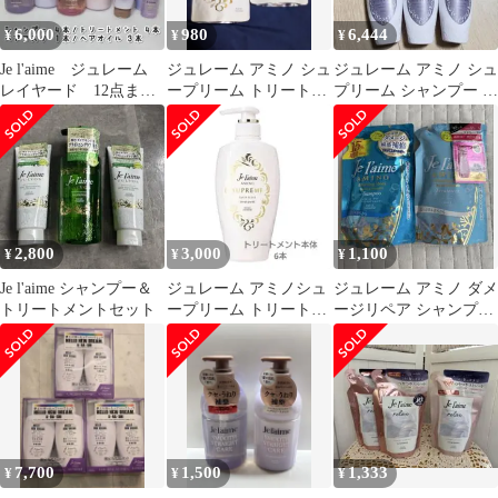
6,000
980
6,444
¥
¥
¥
Je l'aime ジュレーム
ジュレーム アミノ シュ
ジュレーム アミノ シュ
レイヤード 12点まと
ープリーム トリートメ
プリーム シャンプー 本
め売り
ント S 詰替 2個
体 6本セット
2,800
3,000
1,100
¥
¥
¥
Je l'aime シャンプー＆
ジュレーム アミノシュ
ジュレーム アミノ ダメ
トリートメントセット
ープリーム トリートメ
ージリペア シャンプー
ント 6本
トリートメント 詰替
7,700
1,500
1,333
¥
¥
¥