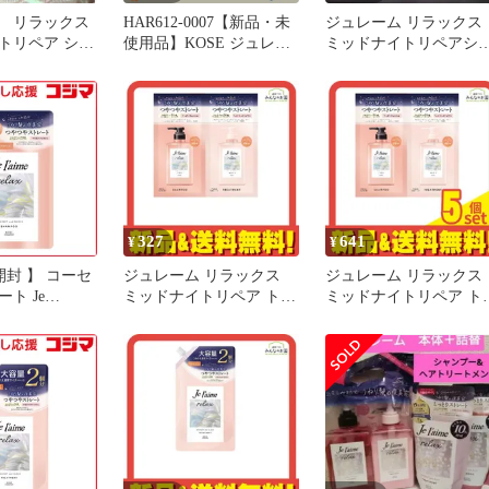
 リラックス
HAR612-0007【新品・未
ジュレーム リラックス
トリペア シャ
使用品】KOSE ジュレー
ミッドナイトリペアシ
トリートメント
ム リラックス ミッドナ
ンプー トリートメント 
イトリペア シャンプー＆
セット
トリートメント（ストレ
ート&グロス）10回分セ
ット つやつやストレート
コーセー ダメージ補修
うねりコントロール うる
おいリペア 夜美容 トラ
イアル
327
641
¥
¥
開封 】 コーセ
ジュレーム リラックス
ジュレーム リラックス
ト Je
ミッドナイトリペア トラ
ミッドナイトリペア ト
ジュレーム)リラッ
イアルセット SG ストレ
イアルセット SG スト
ドナイトリペア
ート&グロス 1回分
ート&グロス 1回分
 つめかえ用
(10mL+10mL)
(10mL+10mL) 5個セッ
ト＆グロ
まとめ売り
 未使用 送料無