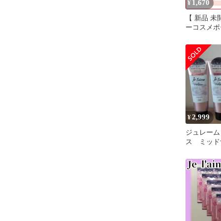
1,670
¥
【 新品 未開封
ーコスメポ
ム リラッ
イトリペア
メント 詰替
＆グロス) 6
送料無料
2,999
¥
ジュレーム
ス ミッド
ア ヘアマ
タートリー