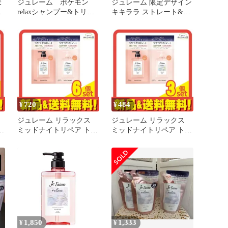
未
ジュレーム ポケモン
ジュレーム 限定デザイン
ー
relaxシャンプー&トリー
キキララ ストレート&グ
ト
トメント各480ml
ロス
レ
ー
計
ー
ー
ス
メ
720
484
¥
¥
ジュレーム リラックス
ジュレーム リラックス
ラ
ミッドナイトリペア トラ
ミッドナイトリペア トラ
レ
イアルセット SG ストレ
イアルセット SG ストレ
ート&グロス 1回分
ート&グロス 1回分
ト
(10mL+10mL) 6個セット
(10mL+10mL) 3個セット
まとめ売り
まとめ売り
1,850
1,333
¥
¥