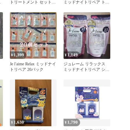
ー
トリートメント セット
ミッドナイトリペア トラ
各480ml
イアルセット SG ストレ
＆
ート&グロス 1回分
レ
(10mL+10mL) 2個セット
ッ
まとめ売り
る
1,399
1,149
¥
¥
Je l'aime Relax ミッドナイ
ジュレーム リラックス
トリペア 20パック
ミッドナイトリペア シャ
ト
ンプー + トリートメント
1,630
1,790
¥
¥