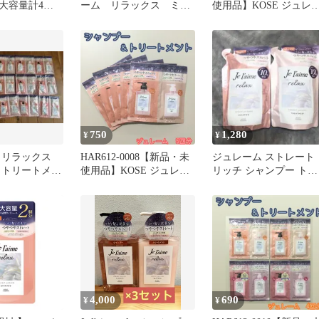
大容量計4個
ーム リラックス ミッ
使用品】KOSE ジュレ
ドナイトリペア リッ
ム リラックス ミッドナ
チ グロス 各１
イトリペア シャンプー
トリートメント（スト
ート&グロス）3回分セ
ト つやつやストレート
コーセー ダメージ補修
うねりコントロール う
おいリペア 夜美容 トラ
イアル
750
1,280
¥
¥
 リラックス
HAR612-0008【新品・未
ジュレーム ストレート
 トリートメン
使用品】KOSE ジュレー
リッチ シャンプー トリ
ット
ム リラックス ミッドナ
ートメント ストレー
イトリペア シャンプー＆
&グロス
トリートメント（ストレ
ート&グロス）5回分セッ
ト つやつやストレート
コーセー ダメージ補修
うねりコントロール うる
おいリペア 夜美容 トラ
イアル
4,000
690
¥
¥