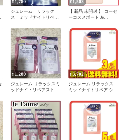
1,780
1,503
¥
¥
ジュレーム リラック
【 新品 未開封 】 コーセ
ス ミッドナイトリペア
ーコスメポート Je
ー
シャンプー トリートメ
l’aime(ジュレーム)リラッ
ント グロス
クス ミッドナイトリペア
ヘアトリートメント(スト
レート＆グロス)480mL
未使用 送料無料
1,280
3,702
¥
¥
ジュレーム リラックスミ
ジュレーム リラックス
ッドナイトリペアストレ
ミッドナイトリペア シャ
ッ
ート シャンプー トリー
ンプー SG ストレート&
ア
トメント
グロス 詰め替え用 大容
＆
量 680mL 3個セット まと
送
め売り