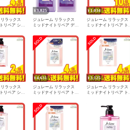
3,825
1,034
¥
¥
 リラックス
ジュレーム リラックス
ジュレーム リラックス
トリペア シャ
ミッドナイトリペア デザ
ミッドナイトリペア ト
 ストレート&
イン シャンプー トリー
イアルセット SG スト
ポンプ 480mL
トメント
ート&グロス 1回分
 まとめ売り
(10mL+10mL) 10個セ
まとめ売り
4,631
3,125
¥
¥
 リラックス
ジュレーム リラックス
ジュレーム リラックス
トリペア シャ
ミッドナイトリペア トリ
ミッドナイトリペア ト
 ストレート&
ートメント SG ストレー
ートメント SG ストレ
ポンプ 480mL
ト&グロス 詰め替え用 大
ト&グロス 詰め替え用
 まとめ売り
容量 680mL 4個セット ま
340mL 4個セット まと
とめ売り
売り