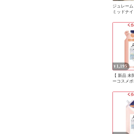
ジュレーム
ミッドナイ
ンプー &
試供品
1,195
¥
【 新品 未
ーコスメポー
l’aime(
クス ミッ
シャンプー
(ストレー
ス)340mL
料