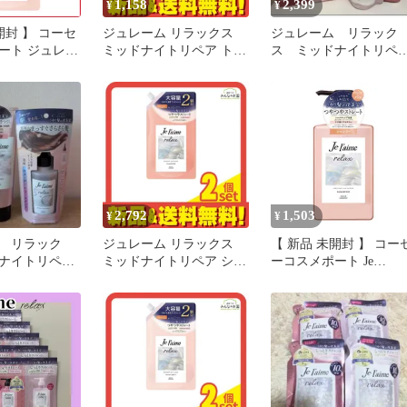
1,158
2,399
¥
¥
 】 コーセ
ジュレーム リラックス
ジュレーム リラック
ート ジュレー
ミッドナイトリペア トリ
ス ミッドナイトリペ
クス ミッドナ
ートメント SG ストレー
ア シャンプー トリ
 ヘアトリート
ト&グロス 詰め替え用 大
トメント 新品など
 (ストレート
容量 680mL
80ml 未使用
2,792
1,503
¥
¥
 リラック
ジュレーム リラックス
【 新品 未開封 】 コーセ
ナイトリペ
ミッドナイトリペア シャ
ーコスメポート Je
スク&ウォー
ンプー SG ストレート&
l’aime(ジュレーム)リラ
トメント
グロス 詰め替え用 大容
クス ミッドナイトリペ
量 680mL 2個セット まと
シャンプー(ストレート
め売り
グロス)480mL 未使用 
料無料