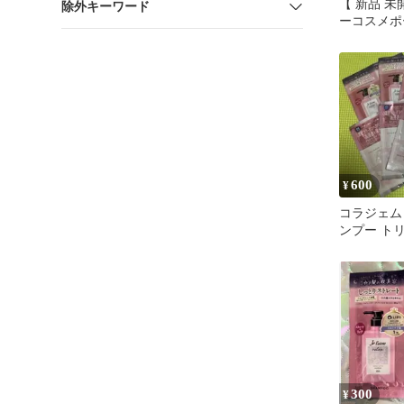
【 新品 未
除外キーワード
ーコスメポ
ム リラッ
イトリペア
詰替 (ス
ス) 680m
料
600
¥
コラジェム c
ンプー トリ
セット サ
300
¥