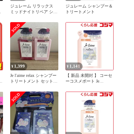
ジュレーム リラックス
ジュレーム シャンプー＆
ャ
ミッドナイトリペア シャ
トリートメント
2
ンプー (ストレート&グロ
ス)
1,399
1,141
¥
¥
Je l'aime relax シャンプー
【 新品 未開封 】 コーセ
ラ
トリートメント セット
ーコスメポート Je
レ
各480ml
l’aime(ジュレーム)リラッ
クス ミッドナイトリペア
ト
ヘアトリートメント つめ
かえ用(ストレート＆グロ
ス)340mL 未使用 送料無
料