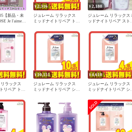
2,316
2,180
¥
¥
0005【新品・未
ジュレーム リラックス
ジュレーム リラックス
 Je l'aime
ミッドナイトリペア トリ
ッドナイトリペア スト
シャンプー＆トリー
ートメント SG ストレー
ート シャンプー トリ
ストレート＆リ
ト&グロス 詰め替え用 大
トメント
セット 超しっ
容量 680mL 2個セット ま
セー ジュレー
とめ売り
ナイトリペア
修 うねりコン
うるおいリペア
10,151
4,610
¥
¥
 リラックス
ジュレーム リラックス
ジュレーム リラックス
トリペア トラ
ミッドナイトリペア シャ
ミッドナイトリペア シ
 SR ストレ
ンプー SG ストレート&
ンプー SG ストレート&
 1回分
グロス 詰め替え用 大容
グロス 詰め替え用 大容
L)
量 680mL 10個セット ま
量 680mL 4個セット ま
とめ売り
め売り