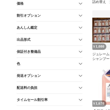
詰め替え 
価格
セット
割引オプション
あんしん鑑定
出品形式
1,080
¥
保証付き整備品
ジュレーム
シャンプー
ト 15包セ
色
発送オプション
配送料の負担
タイムセール割引率
1,670
¥