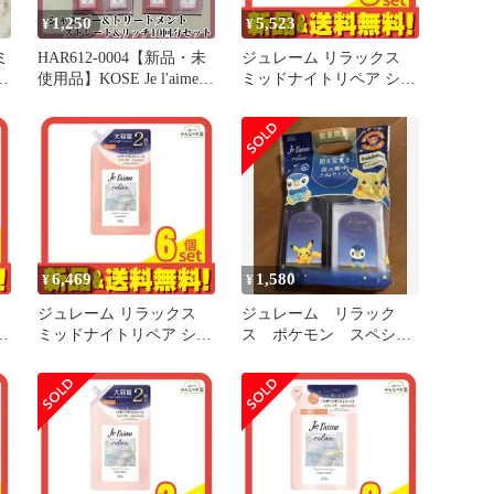
1,250
5,523
¥
¥
ミ
HAR612-0004【新品・未
ジュレーム リラックス
レ
使用品】KOSE Je l'aime
ミッドナイトリペア シャ
ー
relax シャンプー＆トリー
ンプー SG ストレート&
トメント ストレート＆リ
グロス 詰め替え用 大容
ッチ 10回分セット 超し
量 680mL 5個セット まと
っとり コーセー ジュレ
め売り
ーム ミッドナイトリペア
ダメージ補修 うねりコン
トロール うるおいリペア
トライアル
6,469
1,580
¥
¥
ジュレーム リラックス
ジュレーム リラック
ャ
ミッドナイトリペア シャ
ス ポケモン スペシャ
ンプー SG ストレート&
ルデザイン つやつやス
グロス 詰め替え用 大容
トレート&グロス
と
量 680mL 6個セット まと
め売り