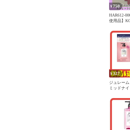
750
¥
HAR612-
使用品】KOSE
relax 
トメント 
ッチ 5回分
とり コー
ム ミッド
ダメージ補
トロール 
トライアル
327
¥
ジュレーム
ミッドナイ
イアルセット
ート&リッチ
(10mL+10m