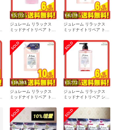
5,772
4,178
¥
¥
ジュレーム リラックス
ジュレーム リラックス
ャ
ミッドナイトリペア トリ
ミッドナイトリペア トリ
ッ
ートメント SR ストレー
ートメント SG ストレー
ト&リッチ 本体ポンプ
ト&グロス 詰め替え用
480mL 6個セット まとめ
340mL 6個セット まとめ
売り
売り
10,303
5,772
¥
¥
ジュレーム リラックス
ジュレーム リラックス
ャ
ミッドナイトリペア トリ
ミッドナイトリペア シャ
ートメント SG ストレー
ンプー SG ストレート&
L
ト&グロス 詰め替え用 大
グロス 本体ポンプ 480mL
容量 680mL 10個セット
6個セット まとめ売り
まとめ売り