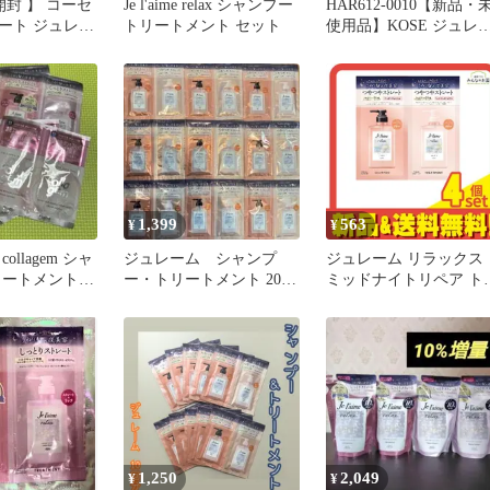
開封 】 コーセ
Je l'aime relax シャンプー
HAR612-0010【新品・
ート ジュレー
トリートメント セット
使用品】KOSE ジュレ
クス ミッドナ
ム シャンプー＆トリー
 シャンプー
メント〈つやつやスト
トレート＆グロ
ート＆しっとりストレ
l 未使用 送料無
ト〉2種類ｘ各2セット 
4回分セット （ストレ
ト&グロス）（ストレ
ト＆リッチ）リラック
ミッドナイトリペア ダ
ージ補修
1,399
563
¥
¥
ollagem シャ
ジュレーム シャンプ
ジュレーム リラックス
ートメント 3
ー・トリートメント 20個
ミッドナイトリペア ト
ンプル
セット
イアルセット SG スト
ート&グロス 1回分
(10mL+10mL) 4個セッ
まとめ売り
1,250
2,049
¥
¥