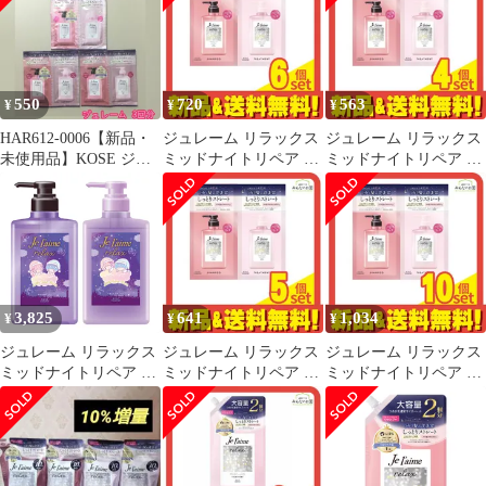
え用 340mL 10個セット
ンプ 480mL 10個セット
480mL 10個セット まと
まとめ売り
まとめ売り
め売り
550
720
563
¥
¥
¥
HAR612-0006【新品・
ジュレーム リラックス
ジュレーム リラックス
未使用品】KOSE ジュ
ミッドナイトリペア ト
ミッドナイトリペア ト
レーム リラックス ミッ
ライアルセット SR ス
ライアルセット SR ス
ドナイトリペア シャン
トレート&リッチ 1回分
トレート&リッチ 1回分
プー＆トリートメント
(10mL+10mL) 6個セッ
(10mL+10mL) 4個セッ
（ストレート＆リッ
ト まとめ売り
ト まとめ売り
チ）3回分セット 超し
っとり コーセー シルク
キャップ効果 ダメージ
3,825
641
1,034
¥
¥
¥
補修 うねりコントロー
ル うるおいリペア トラ
ジュレーム リラックス
ジュレーム リラックス
ジュレーム リラックス
イアル
ミッドナイトリペア デ
ミッドナイトリペア ト
ミッドナイトリペア ト
ザイン シャンプー トリ
ライアルセット SR ス
ライアルセット SR ス
ートメント
トレート&リッチ 1回分
トレート&リッチ 1回分
(10mL+10mL) 5個セッ
(10mL+10mL) 10個セッ
ト まとめ売り
ト まとめ売り