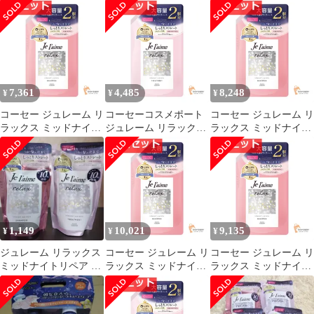
リートメント SR スト
リペア シャンプー 詰替
ャンプー 2個 トリート
レート&リッチ 詰め替
え ストレート＆リッチ
メント 2個
え用 大容量 680mL 10
680ml 6個セット まと
個セット まとめ売り
め売り
7,361
4,485
8,248
¥
¥
¥
コーセー ジュレーム リ
コーセーコスメポート
コーセー ジュレーム リ
ラックス ミッドナイト
ジュレーム リラックス
ラックス ミッドナイト
リペア シャンプー 詰替
ミッドナイトリペア ヘ
リペア シャンプー 詰替
え ストレート＆リッチ
アトリートメント スト
え ストレート＆リッチ
680ml 7個セット まと
レート＆リッチ つめか
680ml 8個セット まと
め売り
え用 大容量 680ml 4個
め売り
セット まとめ売り
1,149
10,021
9,135
¥
¥
¥
ジュレーム リラックス
コーセー ジュレーム リ
コーセー ジュレーム リ
ミッドナイトリペア シ
ラックス ミッドナイト
ラックス ミッドナイト
ャンプー + トリートメ
リペア シャンプー 詰替
リペア シャンプー 詰替
ント
え ストレート＆リッチ
え ストレート＆リッチ
680ml 10個セット まと
680ml 9個セット まと