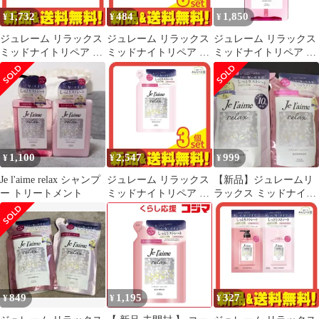
1,732
484
1,850
¥
¥
¥
ジュレーム リラックス
ジュレーム リラックス
ジュレーム リラックス
ミッドナイトリペア ト
ミッドナイトリペア ト
ミッドナイトリペア シ
リートメント SR スト
ライアルセット SR ス
ャンプー (ストレート&
レート&リッチ 本体ポ
トレート&リッチ 1回分
リッチ)
ンプ 480mL
(10mL+10mL) 3個セッ
ト まとめ売り
1,100
2,547
999
¥
¥
¥
Je l'aime relax シャンプ
ジュレーム リラックス
【新品】ジュレームリ
ー トリートメント
ミッドナイトリペア ト
ラックス ミッドナイト
リートメント SR スト
リペア 詰替シャンプー
レート&リッチ 詰め替
＆トリートメント
え用 340mL 3個セット
まとめ売り
849
1,195
327
¥
¥
¥