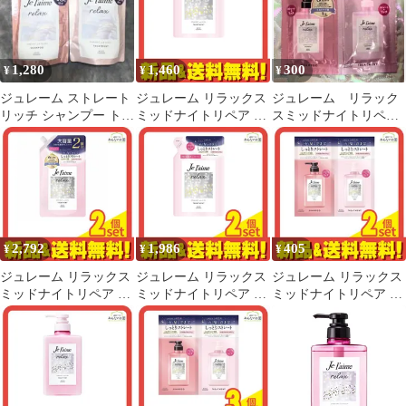
りストレート〉2種類ｘ
各2セット 計4回分セッ
ト （ストレート&グロ
ス）（ストレート＆リ
1,280
1,460
300
¥
¥
¥
ッチ）リラックス ミッ
ドナイトリペア ダメー
ジュレーム ストレート
ジュレーム リラックス
ジュレーム リラック
ジ補修
リッチ シャンプー トリ
ミッドナイトリペア ト
スミッドナイトリペア
ートメント ストレー
リートメント SR スト
シャンプー &トリート
ト&グロス
レート&リッチ 詰め替
メント 試供品
え用 340mL
2,792
1,986
405
¥
¥
¥
ジュレーム リラックス
ジュレーム リラックス
ジュレーム リラックス
ミッドナイトリペア ト
ミッドナイトリペア ト
ミッドナイトリペア ト
リートメント SR スト
リートメント SR スト
ライアルセット SR ス
レート&リッチ 詰め替
レート&リッチ 詰め替
トレート&リッチ 1回分
え用 大容量 680mL 2個
え用 340mL 2個セット
(10mL+10mL) 2個セッ
セット まとめ売り
まとめ売り
ト まとめ売り