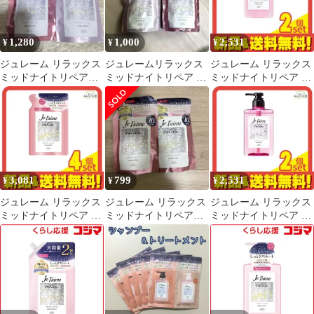
ート＆リッチ)340mL 未
使用 送料無料
1,280
1,000
2,531
¥
¥
¥
ジュレーム リラックス
ジュレームリラックス
ジュレーム リラックス
ミッドナイトリペアス
ミッドナイトリペア シ
ミッドナイトリペア ト
トレート シャンプー ト
ャンプー トリートメン
リートメント SR スト
リートメント
ト
レート&リッチ 本体ポ
ンプ 480mL 2個セット
まとめ売り
3,081
799
2,531
¥
¥
¥
ジュレーム リラックス
ジュレーム リラックス
ジュレーム リラックス
ミッドナイトリペア シ
ミッドナイトリペアス
ミッドナイトリペア シ
ャンプー SR ストレー
トレート シャンプー 2
ャンプー SR ストレー
ト&リッチ 詰め替え用
個セット
ト&リッチ 本体ポンプ
340mL 4個セット まと
480mL 2個セット まと
め売り
め売り