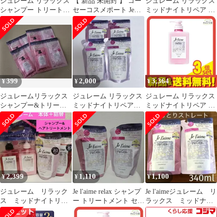
ジュレーム リラックス
【 新品 未開封 】 コー
ジュレーム リラックス
シャンプー トリートメ
セーコスメポート Je
ミッドナイトリペア ト
ント つめかえ
l’aime(ジュレーム)リラ
ライアルセット SR ス
ックス ミッドナイトリ
トレート&リッチ 1回分
ペア シャンプー つめか
(10mL+10mL)
え用(ストレート＆リッ
チ)340mL 未使用 送料
無料
399
2,000
3,364
¥
¥
¥
ジュレームリラックス
ジュレーム リラックス
ジュレーム リラックス
シャンプー&トリート
ミッドナイトリペアシ
ミッドナイトリペア ト
メント 4個セット
ャンプー トリートメン
リートメント SR スト
ト 2セット
レート&リッチ 本体ポ
ンプ 480mL 3個セット
まとめ売り
2,399
1,110
1,100
¥
¥
¥
ジュレーム リラック
Je l'aime relax シャンプ
Je l'aimeジュレーム リ
ス ミッドナイトリペ
ー トリートメント セッ
ラックス ミッドナイ
ア シャンプー トリ
ト 詰め替え用
トリペア しっとりス