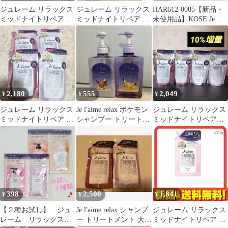
ジュレーム リラックス
ジュレーム リラックス
HAR612-0005【新品・
ミッドナイトリペア シ
ミッドナイトリペア ス
未使用品】KOSE Je
ャンプー + トリートメ
トレート&リッチ
l'aime relax シャンプー
ント
＆トリートメント スト
レート＆リッチ 5回分
セット 超しっとり コー
セー ジュレーム ミッド
ナイトリペア ダメージ
補修 うねりコントロー
2,180
555
2,049
¥
¥
¥
ル うるおいリペア トラ
イアル
ジュレーム リラックス
Je l'aime relax ポケモン
ジュレーム リラックス
ミッドナイトリペア ス
シャンプー トリートメ
ミッドナイトリペアシ
トレート シャンプー
ント
ャンプー トリートメン
トリートメント
ト 2セット
398
2,500
1,841
¥
¥
¥
【２種お試し】 ジュ
Je l'aime relax シャンプ
ジュレーム リラックス
レーム リラックス
ー トリートメント 大容
ミッドナイトリペア ト