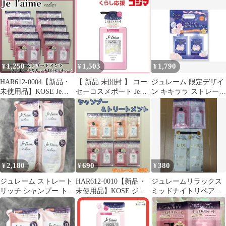
ミッドナイトリペア
量
リートメント SR スト
リッチ グロス 各１
レート&リッチ 詰め替
え用 大容量 680mL
1,250
1,503
1,790
¥
¥
¥
HAR612-0004【新品・
【 新品 未開封 】 コー
ジュレーム 限定デザイ
未使用品】KOSE Je
セーコスメポート Je
ン キキララ ストレート
l'aime relax シャンプー
l’aime(ジュレーム)リラ
&グロス
＆トリートメント スト
ックス ミッドナイトリ
レート＆リッチ 10回分
ペア シャンプー(スト
セット 超しっとり コー
レート＆リッチ)480mL
セー ジュレーム ミッド
未使用 送料無料
ナイトリペア ダメージ
補修 うねりコントロー
2,180
690
380
¥
¥
¥
ル うるおいリペア トラ
イアル
ジュレーム ストレート
HAR612-0010【新品・
ジュレームリラックス
リッチ シャンプー トリ
未使用品】KOSE ジュ
ミッドナイトリペア
ートメント ４袋セッ
レーム シャンプー＆ト
LUX ルミニークトライ
ト
リートメント〈つやつ
アルセット
やストレート＆しっと