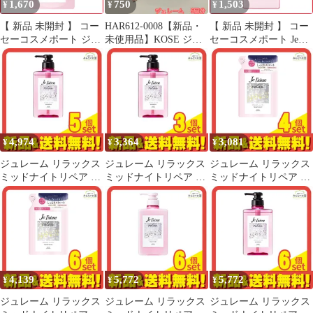
1,670
750
1,503
¥
¥
¥
【 新品 未開封 】 コー
HAR612-0008【新品・
【 新品 未開封 】 コー
セーコスメポート ジュ
未使用品】KOSE ジュ
セーコスメポート Je
レーム リラックス ミッ
レーム リラックス ミッ
l’aime(ジュレーム)リラ
ドナイトリペア ヘアト
ドナイトリペア シャン
ックス ミッドナイトリ
リートメント 詰替 (ス
プー＆トリートメント
ペア ヘアトリートメン
トレート＆リッチ)
（ストレート&グロ
ト(ストレート＆リッ
680ml 未使用 送料無料
ス）5回分セット つや
チ)480mL 未使用 送料
つやストレート コーセ
無料
ー ダメージ補修 うねり
4,974
3,364
3,081
¥
¥
¥
コントロール うるおい
リペア 夜美容 トライア
ジュレーム リラックス
ジュレーム リラックス
ジュレーム リラックス
ル
ミッドナイトリペア シ
ミッドナイトリペア シ
ミッドナイトリペア ト
ャンプー SR ストレー
ャンプー SR ストレー
リートメント SR スト
ト&リッチ 本体ポンプ
ト&リッチ 本体ポンプ
レート&リッチ 詰め替
480mL 5個セット まと
480mL 3個セット まと
え用 340mL 4個セット
め売り
め売り
まとめ売り
4,139
5,772
5,772
¥
¥
¥
ジュレーム リラックス
ジュレーム リラックス
ジュレーム リラックス