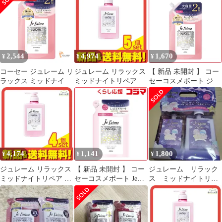
ートメント 新品など
トレート
2,544
4,974
1,670
¥
¥
¥
コーセー ジュレーム リ
ジュレーム リラックス
【 新品 未開封 】 コー
ラックス ミッドナイト
ミッドナイトリペア ト
セーコスメポート ジュ
リペア シャンプー 詰替
リートメント SR スト
レーム リラックス ミッ
え ストレート＆リッチ
レート&リッチ 本体ポ
ドナイトリペア シャン
680ml 2個セット まと
ンプ 480mL 5個セット
プー 詰替 (ストレート
め売り
まとめ売り
＆リッチ) 680ml 未使用
送料無料
4,174
1,141
1,800
¥
¥
¥
ジュレーム リラックス
【 新品 未開封 】 コー
ジュレーム リラック
ミッドナイトリペア ト
セーコスメポート Je
ス ミッドナイトリペ
リートメント SR スト
l’aime(ジュレーム)リラ
アシャンプー トリー
レート&リッチ 本体ポ
ックス ミッドナイトリ
トメント リッチ
ンプ 480mL 4個セット
ペア ヘアトリートメン
まとめ売り
ト つめかえ用(ストレ