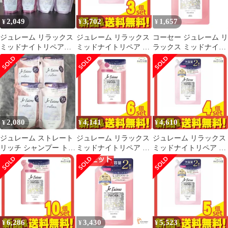
2,049
3,702
1,657
¥
¥
¥
ジュレーム リラックス
ジュレーム リラックス
コーセー ジュレーム リ
ミッドナイトリペアシ
ミッドナイトリペア ト
ラックス ミッドナイト
ャンプー トリートメン
リートメント SR スト
リペア シャンプー 詰替
ト 2セット
レート&リッチ 詰め替
え ストレート＆リッチ
え用 大容量 680mL 3個
680ml
セット まとめ売り
2,080
4,141
4,610
¥
¥
¥
ジュレーム ストレート
ジュレーム リラックス
ジュレーム リラックス
リッチ シャンプー トリ
ミッドナイトリペア シ
ミッドナイトリペア ト
ートメント ４袋セッ
ャンプー SR ストレー
リートメント SR スト
ト
ト&リッチ 詰め替え用
レート&リッチ 詰め替
340mL 6個セット まと
え用 大容量 680mL 4個
め売り
セット まとめ売り
6,286
3,430
5,523
¥
¥
¥