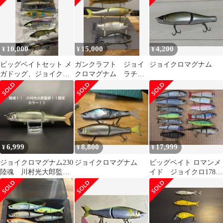
10,000
15,000
4,200
¥
¥
¥
ビッグベイトセット メ
ガンクラフト ジョイ
ジョイクロマグナム
ガドッグ、ジョイク
クロマグナム ラチェ
ロ、ダウスイ等
ット184
6,999
8,800
17,999
¥
¥
¥
ジョイクロマグナム230
ジョイクロマグナム
ビッグベイト ロマンメ
陸魂 川村光大郎監
イド ジョイクロ178.
修 限定カラー！
マグナム他13個セット
まとめ売り