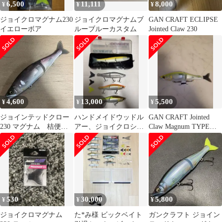
6,500
11,111
8,000
¥
¥
¥
ジョイクロマグナム230
ジョイクロマグナムブ
GAN CRAFT ECLIPSE
イエローボア
ルーブルーカスタム
Jointed Claw 230
4,600
13,000
5,500
¥
¥
¥
ジョインテッドクロー
ハンドメイドウッドル
GAN CRAFT Jointed
230 マグナム 桔便
アー、ジョイクロシフ
Claw Magnum TYPE
鮎？ ジョイクロマグ
ト、マグナム4セット
F230
ナム type-f
（ケース付き）
530
30,000
5,800
¥
¥
¥
ジョイクロマグナム
た*み様 ビックベイト
ガンクラフト ジョイン