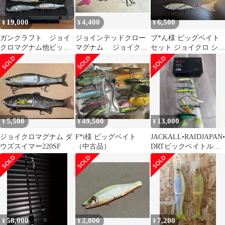
19,000
4,400
6,500
¥
¥
¥
ガンクラフト ジョイ
ジョインテッドクロー
ブ*ん様 ビッグベイト
クロマグナム他ビッグ
マグナム ジョイク
セット ジョイクロ ショ
ベイトセット
ロ ジョイクロマグナ
ットストーミーマグナ
ム Type-F
ム ダヴィン
5,500
49,500
13,000
¥
¥
¥
ジョイクロマグナム ダ
F*i様 ビッグベイト
JACKALL•RAIDJAPAN•
ウズスイマー220SF
（中古品）
DRTビックベイトルア
ーセット
58,000
2,800
7,200
¥
¥
¥