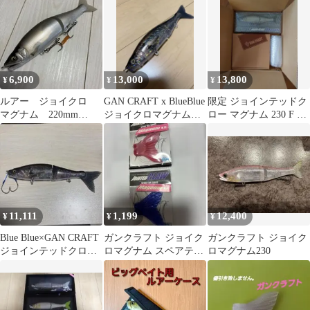
6,900
13,000
13,800
¥
¥
¥
ルアー ジョイクロ
GAN CRAFT x BlueBlue
限定 ジョインテッドク
マグナム 220mm
ジョイクロマグナム湾
ロー マグナム 230 F 鮎
Type-F 105g
奥鱸
ジョイクロ師Tシャツ
11,111
1,199
12,400
¥
¥
¥
Blue Blue×GAN CRAFT
ガンクラフト ジョイク
ガンクラフト ジョイク
ジョインテッドクロー
ロマグナム スペアテー
ロマグナム230
マグナム
ル