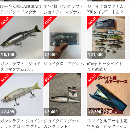
ひーたん様GANCRAFT
テ*イ様 ガンクラフト
ジョイクロマグナム、
デッドソードマグナ
ジョイクロ マグナム
230タイプF 中古２個
ム ホワイトスプラッ
230 TYPE-F 激安オーク
セット
シュ限定10本
シ
6,100
5,400
21,300
¥
¥
¥
ガンクラフト ジョイ
ジョイクロ マグナム
n*n様 ビッグベイト
クロマグナム230
まとめ売り
TYPE-S
2,499
3,400
2,890
¥
¥
¥
ガンクラフト ジョイン
ジョイクロマグナム
ロッドとルアーを固定
テッドクロー マグナム
ガンクラフト
できる ビッグベイ