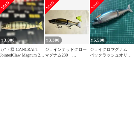
230 ジョイクロマグナ
ト ルアーケース ス
ム
ライドスイマー対応
3,000
3,300
5,500
¥
¥
¥
カ*ト様 GANCRAFT
ジョインテッドクロー
ジョイクロマグナム
JointedClaw Magnum 230
マグナム230
バックラッシュオリカ
TYP
Type=S ジョイクロ
ラ