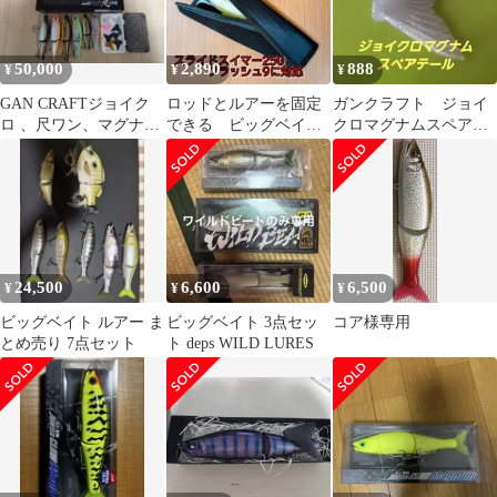
50,000
2,890
888
¥
¥
¥
GAN CRAFTジョイク
ロッドとルアーを固定
ガンクラフト ジョイ
ロ 、尺ワン、マグナ
できる ビッグベイ
クロマグナムスペアテ
ム、178，セット
ト ルアーケース ス
ールシルバー
ライドスイマー対応
24,500
6,600
6,500
¥
¥
¥
ビッグベイト ルアー ま
ビッグベイト 3点セッ
コア様専用
とめ売り 7点セット
ト deps WILD LURES