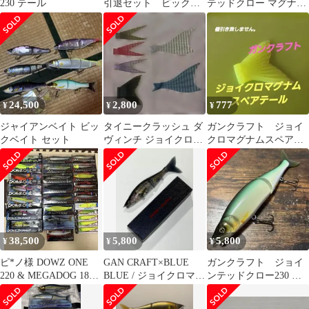
230 テール
引退セット ビックベ
テッドクロー マグナム
イト11個 レボ・ビー
230
スト 破格‼️
24,500
2,800
777
¥
¥
¥
ジャイアンベイト ビッ
タイニークラッシュ ダ
ガンクラフト ジョイ
クベイト セット
ヴィンチ ジョイクロマ
クロマグナムスペアテ
グナム テール
ールチャート
38,500
5,800
5,800
¥
¥
¥
ピ*ノ様 DOWZ ONE
GAN CRAFT×BLUE
ガンクラフト ジョイ
220 & MEGADOG 180
BLUE / ジョイクロマグ
ンテッドクロー230 マ
ルアーセット他
ナム 湾奥鱸
グナム ビッグベイ
ト ジョイクロ