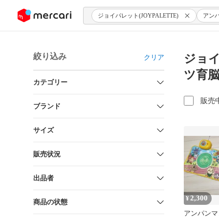
ンツにスキップ
ジョイパレット(JOYPALETTE)
アン
絞り込み
ジョイ
クリア
ツ育脳
カテゴリー
販売
ブランド
サイズ
販売状況
出品者
2,300
¥
商品の状態
アンパンマ