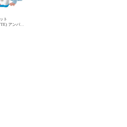
ット
ETTE) アンパン
で集中力アッ
くるぴかおしゃ
ドボード