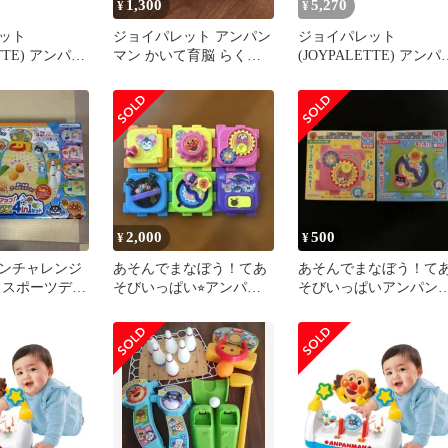
1,300
5,270
¥
¥
ット
ジョイパレット アンパン
ジョイパレット
ETTE) アンパン
マン かいて育脳 らくが
(JOYPALETTE) アンパ
で集中力アッ
き教室ジュニア お絵かき
マン 夢中で集中力アッ
くるぴかおしゃ
プ! 育脳くるぴかおしゃ
ドボード
べりサウンドボード
2,000
500
¥
¥
ンチャレンジ
あそんでまなぼう！てあ
あそんでまなぼう！て
 スポーツデラ
そびいっぱい⭐︎アンパン
そびいっぱいアンパン
1セット
マン 知育玩具 1式セ
ン 2種
ット