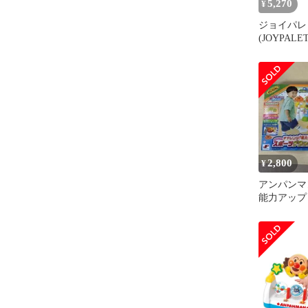
5,270
¥
ジョイパレ
(JOYPAL
マン 夢中
プ! 育脳
べりサウン
2,800
¥
アンパンマ
能力アップ
ックス4in