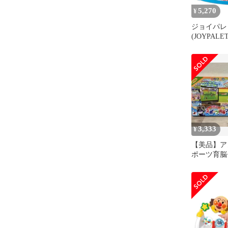
5,270
¥
ジョイパレ
(JOYPAL
マン 夢中
プ! 育脳
べりサウン
3,333
¥
【美品】ア
ポーツ育脳
け ことば
ちゃ 知育