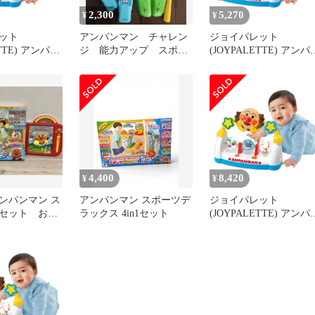
2,300
5,270
¥
¥
ット
アンパンマン チャレン
ジョイパレット
ETTE) アンパン
ジ 能力アップ スポー
(JOYPALETTE) アンパ
で集中力アッ
ツデラックス4in1セット
マン 夢中で集中力アッ
くるぴかおしゃ
プ! 育脳くるぴかおしゃ
ドボード
べりサウンドボード
4,400
8,420
¥
¥
ンパンマン ス
アンパンマン スポーツデ
ジョイパレット
セット おま
ラックス 4in1セット
(JOYPALETTE) アンパ
ずかん おも
マン 夢中で集中力アッ
プ! 育脳くるぴかおしゃ
べりサウンドボード