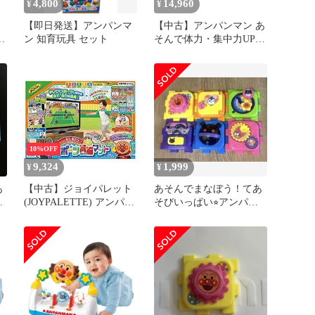
4,800
14,960
¥
¥
【即日発送】アンパンマ
【中古】アンパンマン あ
ン
ン 知育玩具 セット
そんで体力・集中力UP!
アンパンマン スポーツ育
脳マット
10%OFF
9,324
1,999
¥
¥
あ
【中古】ジョイパレット
あそんでまなぼう！てあ
マ
(JOYPALETTE) アンパン
そびいっぱい⭐︎アンパン
マン あそんで体力・集中
マン 知育玩具 1式セ
力UP! スポーツ育脳マッ
ット
ト