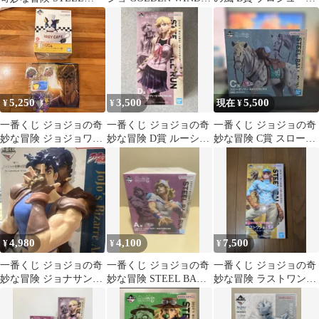
BALL RUN B賞
賞 トリッシュ・ウナ
フィギュア
5,250
3,500
5,500
¥
¥
現在 ¥
一番くじ ジョジョの奇
一番くじ ジョジョの奇
一番くじ ジョジョの奇
妙な冒険 ジョジョワー
妙な冒険 D賞 ルーシ
妙な冒険 C賞 スローダ
ルド ラストワン賞 J賞
ー・スティール フィギ
ンサー MASTERLISE
L賞 K賞
ュア
4,980
4,100
7,500
¥
¥
¥
一番くじ ジョジョの奇
一番くじ ジョジョの奇
一番くじ ジョジョの奇
妙な冒険 ジョナサン・
妙な冒険 STEEL BALL
妙な冒険 ラストワン賞
ジョースター A賞 フィ
RUN A賞
ディエゴ・ブランドー
ギュア