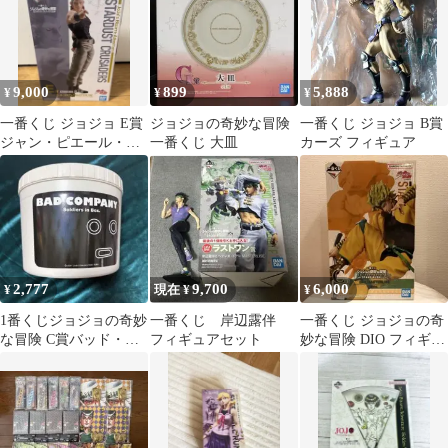
9,000
899
5,888
¥
¥
¥
一番くじ ジョジョ E賞
ジョジョの奇妙な冒険
一番くじ ジョジョ B賞
ジャン・ピエール・ポ
一番くじ 大皿
カーズ フィギュア
ルナレフ
2,777
9,700
6,000
¥
現在 ¥
¥
1番くじジョジョの奇妙
一番くじ 岸辺露伴
一番くじ ジョジョの奇
な冒険 C賞バッド・カ
フィギュアセット
妙な冒険 DIO フィギュ
ンパニーBOX
ア C賞