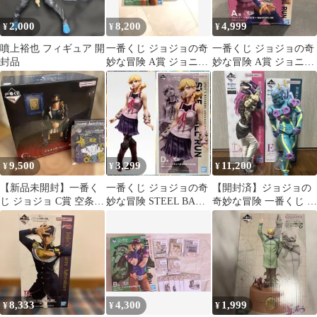
2,000
8,200
4,999
¥
¥
¥
噴上裕也 フィギュア 開
一番くじ ジョジョの奇
一番くじ ジョジョの奇
封品
妙な冒険 A賞 ジョニィ
妙な冒険 A賞 ジョニ
B賞 ジャイロセット 未
ィ・ジョースター 下
使用品
位賞おまけ4点付
9,500
3,299
11,200
¥
¥
¥
【新品未開封】一番く
一番くじ ジョジョの奇
【開封済】ジョジョの
じ ジョジョ C賞 空条承
妙な冒険 STEEL BALL
奇妙な冒険 一番くじ フ
太郎 フィギュア
RUN D賞 ルーシー
ィギュア ナルシソ・A
D・D
8,333
4,300
1,999
¥
¥
¥