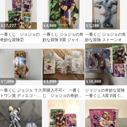
17,777
4,000
5,200
¥
¥
¥
一番くじ ジョジョの
一番くじ ジョジョの奇
一番くじ ジョジョの奇
奇妙な冒険②
妙な冒険 B賞 ジャイ
妙な冒険 ストーンオー
ロ・ツェペリ
シャン D賞 W・Rフィ
ギュア
7,000
1,000
18,000
¥
¥
¥
一番くじ ジョジョ ラス
即購入不可× 一番く
ジョジョの奇妙な冒険
トワン賞 ディエゴ・ブ
じ ジョジョの奇妙な
一番くじ A賞 B賞 C賞
ランドー
冒険 デスクトップマ
フィギュアセット
スコット