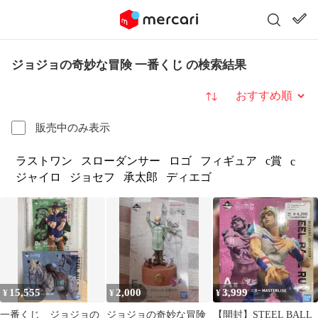
ジョジョの奇妙な冒険 一番くじ の検索結果
並び替え
販売中のみ表示
ラストワン
スローダンサー
ロゴ
フィギュア
c賞
c
ジャイロ
ジョセフ
承太郎
ディエゴ
15,555
2,000
3,999
¥
¥
¥
一番くじ ジョジョの
ジョジョの奇妙な冒険
【開封】STEEL BALL