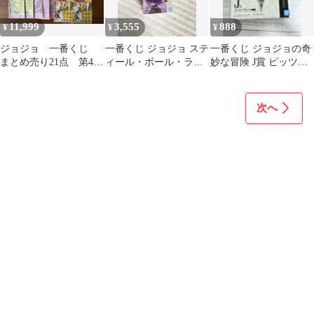
11,999
3,555
888
¥
¥
¥
ジョジョ 一番くじ
一番くじ ジョジョ ステ
一番くじ ジョジョの奇
まとめ売り21点 第4部
ィール・ボール・ラン
妙な冒険 J賞 ピッツァ
2009年 第5部2010年
D賞 ルーシー・スティ
プレート ブローノ・ブ
ール
チャラティ
次へ