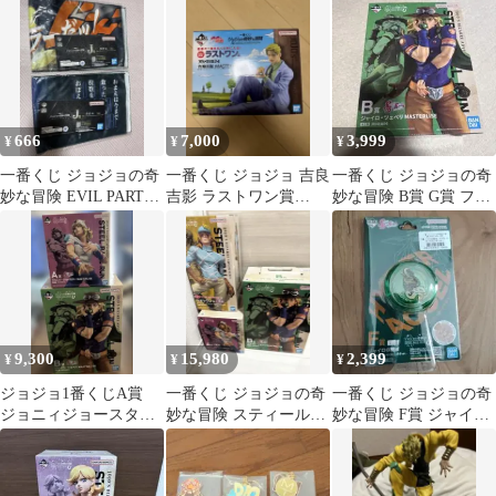
あり
ムゾン
666
7,000
3,999
¥
¥
¥
一番くじ ジョジョの奇
一番くじ ジョジョ 吉良
一番くじ ジョジョの奇
妙な冒険 EVIL PARTY J
吉影 ラストワン賞
妙な冒険 B賞 G賞 フィ
賞 タオル 2種
MASTERLISE フィギュ
ギュア セット
ア
9,300
15,980
2,399
¥
¥
¥
ジョジョ1番くじA賞
一番くじ ジョジョの奇
一番くじ ジョジョの奇
ジョニィジョースタ
妙な冒険 スティール・
妙な冒険 F賞 ジャイロ
ー B賞 ジャイロツ
ボール・ラン A賞 B賞
の鉄球 ハイバーヨーヨ
ェペリ
ラストワン
ー