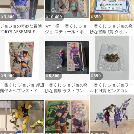
3,800
10,400
350
¥
¥
¥
ジョジョの奇妙な冒険
マ*ー様 一番くじ ジョ
一番くじ ジョジョの奇
JOJO'S ASSEMBLE A
ジョ スティール・ボー
妙な冒険 J賞 タオルコ
賞、ジョナサン・ジョ
ル・ラン C賞 スローダ
レクション
ース
ンサー 新
9,900
8,500
599
¥
¥
¥
一番くじ ジョジョ 岸辺
一番くじ ジョジョの奇
一番くじ ジョジョワー
露伴＆ヘブンズ・ドア
妙な冒険 ラストワン賞
ルド H賞 ピンズコレク
ー ラストワン賞
ヴィネガー・ドッピオ
ション 6部 ジョジョ
の奇妙な冒険