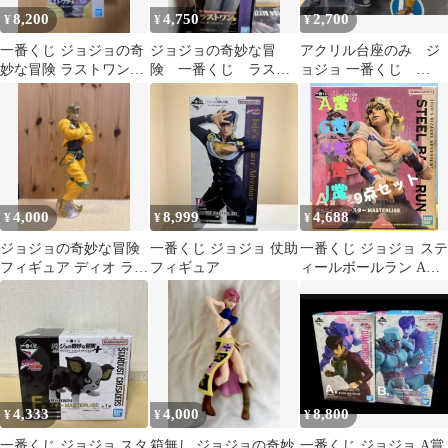
8,200
4,750
2,700
¥
¥
¥
一番くじ ジョジョの奇
ジョジョの奇妙な冒
アクリル台座のみ ジ
妙な冒険 ラストワン賞
険 一番くじ ラスト
ョジョ 一番くじ
ディエゴ・ブランドー
ワン賞 吉良吉影(川尻
ABCD賞 ジョジョの奇
浩作ver.)
妙な冒険
4,000
8,999
4,688
¥
¥
¥
ジョジョの奇妙な冒険
一番くじ ジョジョ 仗助
一番くじ ジョジョ ステ
フィギュア ディオ ラス
フィギュア
ィールボールラン A賞
トワン
G賞H賞I賞J賞9点
4,333
4,000
8,800
¥
¥
¥
一番くじ ジョジョ スタ
箱無し ジョジョの奇妙
一番くじ ジョジョ A賞