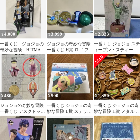
2冊セット
4,000
3,999
2,333
¥
¥
¥
一番くじ ジョジョの
ジョジョの奇妙な冒険
一番くじ ジョジョ ステ
奇妙な冒険 HITMAN
一番くじ H賞 ロゴ フィ
ィーブン・スティール
TEAM E賞 イルーゾォ
ギュア 第7部 LOGO
小物入れ
de
480
500
1,350
¥
¥
¥
ジョジョの奇妙な冒険
一番くじ ジョジョの奇
一番くじ ジョジョの奇
一番くじ デスクトップ
妙な冒険 L賞 ステッカ
妙な冒険 H賞 メタルチ
マスコット
ーコレクション 黄金の
ャーム コンプリートセ
風
ット