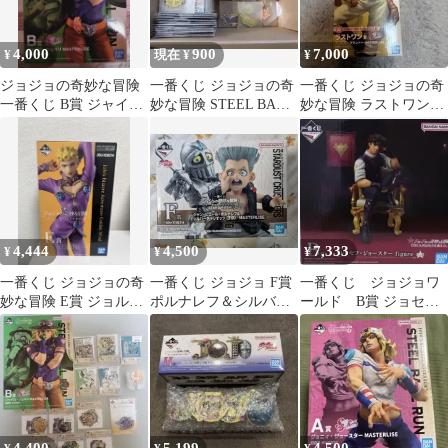
4,000
900
7,000
¥
現在 ¥
¥
ジョジョの奇妙な冒険
一番くじ ジョジョの奇
一番くじ ジョジョの奇
一番くじ B賞 ジャイ
妙な冒険 STEEL BALL
妙な冒険 ラストワン賞
ロ・ツェペリ
RUN まとめ
ディエゴ・ブランドー
4,444
4,500
7,333
¥
¥
¥
一番くじ ジョジョの奇
一番くじ ジョジョ F賞
一番くじ ジョジョワ
妙な冒険 E賞 ジョル
ポルナレフ＆シルバー
ールド B賞 ジョセ
ノ・ジョバァーナ フィ
チャリオッツ フィギュ
フ・ジョースター フ
ギュア
ア
ィギュア