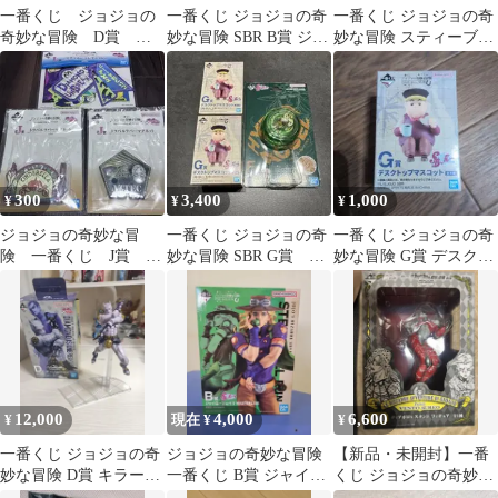
一番くじ ジョジョの
一番くじ ジョジョの奇
一番くじ ジョジョの奇
奇妙な冒険 D賞 東
妙な冒険 SBR B賞 ジャ
妙な冒険 スティーブ
方仗助 MASTERLISE
イロ・ツェペリ フィギ
ン・スティール 小物入
ュア
れ
300
3,400
1,000
¥
¥
¥
ジョジョの奇妙な冒
一番くじ ジョジョの奇
一番くじ ジョジョの奇
険 一番くじ J賞 L
妙な冒険 SBR G賞 F
妙な冒険 G賞 デスクト
賞
賞ヨーヨーセット
ップマスコット
12,000
4,000
6,600
¥
現在 ¥
¥
一番くじ ジョジョの奇
ジョジョの奇妙な冒険
【新品・未開封】一番
妙な冒険 D賞 キラーク
一番くじ B賞 ジャイ
くじ ジョジョの奇妙な
イーン 開封済 外箱
ロ・ツェペリ
冒険 第五部 キングクリ