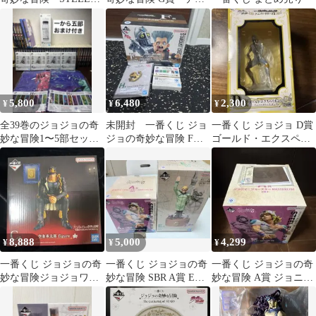
BALL RUN A賞 ジョ
クトップマスコット
ニィ
5,800
6,480
2,300
¥
¥
¥
全39巻のジョジョの奇
未開封 一番くじ ジョ
一番くじ ジョジョ D賞
妙な冒険1〜5部セット
ジョの奇妙な冒険 F賞
ゴールド・エクスペリ
＋一番くじ
ポルナレフ＆チャリオ
エンス フィギュア
ッツ
8,888
5,000
4,299
¥
¥
¥
一番くじ ジョジョの奇
一番くじ ジョジョの奇
一番くじ ジョジョの奇
妙な冒険ジョジョワー
妙な冒険 SBR A賞 E賞
妙な冒険 A賞 ジョニ
ルド C賞 空条承太郎 フ
セット
ィ・ジョースター
ィギュア