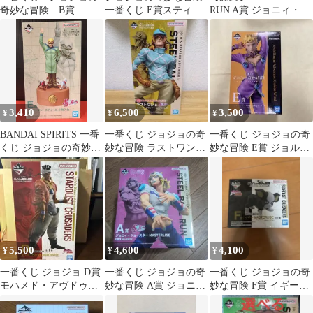
奇妙な冒険 B賞 ジ
一番くじ E賞スティー
RUN A賞 ジョニィ・ジ
ャイロ・ツェペリ C
ブン・スティール小物
ョースター
賞 スローダンサー
入れ
3,410
6,500
3,500
¥
¥
¥
BANDAI SPIRITS 一番
一番くじ ジョジョの奇
一番くじ ジョジョの奇
くじ ジョジョの奇妙な
妙な冒険 ラストワン賞
妙な冒険 E賞 ジョル
冒険 STEEL BALL RUN
ディエゴ・ブランドー
ノ・ジョバァーナ
SBR E賞 スティーブ
とオマケ付き
ン・スティール 小物入
れ
5,500
4,600
4,100
¥
¥
¥
一番くじ ジョジョ D賞
一番くじ ジョジョの奇
一番くじ ジョジョの奇
モハメド・アヴドゥル
妙な冒険 A賞 ジョニ
妙な冒険 F賞 イギー
フィギュア
ィ・ジョースター
MASTERLISE