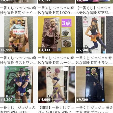
4,400
5,199
4,500
¥
¥
¥
一番くじ ジョジョの奇
一番くじ ジョジョの奇
【一番くじ】ジョジョ
妙な冒険 B賞 ジャイ
妙な冒険 H賞 LOGO de
の奇妙な冒険 STEEL
ロ・ツェペリ フィギュ
Collection 5部
BALL RUN A賞
ア マスコット
6,999
3,333
5,500
¥
¥
¥
一番くじ ジョジョの奇
一番くじ ジョジョの奇
一番くじ ジョジョの奇
妙な冒険 ラストワン賞
妙な冒険 D賞 ルーシ
妙な冒険 D賞 ナランチ
ディエゴ・ブランドー
ー・スティール フィギ
ャ・ギルガ
ュア J賞
4,300
4,999
9,500
¥
¥
¥
一番くじ ジョジョの
【開封】一番くじ ジョ
一番くじ ジョジョ 黄金
奇妙な冒険 STEEL
ジョ GOLDEN WIND G
の風 B賞 プロシュート