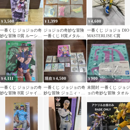
3,500
1,399
4,600
¥
¥
¥
一番くじ ジョジョの奇
ジョジョの奇妙な冒険
一番くじ ジョジョ DIO
妙な冒険 D賞 ルーシ
一番くじ H賞メタルチ
MASTERLISE C賞
ー・スティール
ャー6点コンプセット
4,111
4,500
900
¥
現在 ¥
¥
一番くじ ジョジョの奇
一番くじ ジョジョの奇
未開封 一番くじ ジョジ
妙な冒険 B賞 ジャイ
妙な冒険 ジョニィ・ジ
ョの奇妙な冒険 タオル
ロ・ツェペリ＆ステッ
ョースター フィギュア
カー5点セット