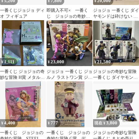
5,200
7,800
20,000
¥
¥
¥
一番くじジョジョ ディ
即購入不可× 一番く
ジョジョ 一番くじ ダイ
オ フィギュア
じ ジョジョの奇妙な
ヤモンドは砕けない フ
冒険 B賞 D賞
ィギュア 4点セット
1,111
23,000
21,500
¥
¥
¥
一番くじ ジョジョの奇
ジョジョ 一番くじ ジョ
ジョジョの奇妙な冒険
妙な冒険 H賞 メタルチ
ルノ ラストワン賞 ジョ
一番くじ ダイヤモンド
ャーム 3種セット
ニィ＆ジャイロ
は砕けない フィギュア
5種
4,400
777
3,800
¥
¥
現在 ¥
一番くじ ジョジョの
一番くじ ジョジョの
ジョジョの奇妙な冒険
奇妙な冒険 STEEL
奇妙な冒険 G賞 デス
一番くじ まとめ売り