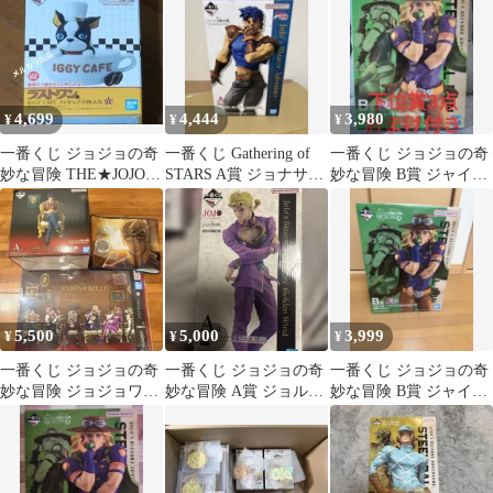
4,699
4,444
3,980
¥
¥
¥
一番くじ ジョジョの奇
一番くじ Gathering of
一番くじ ジョジョの奇
妙な冒険 THE★JOJO
STARS A賞 ジョナサ
妙な冒険 B賞 ジャイ
WORLD イギー
ン・ジョースター
ロ・ツェペリ フィギュ
ア おまけ付き
5,500
5,000
3,999
¥
¥
¥
一番くじ ジョジョの奇
一番くじ ジョジョの奇
一番くじ ジョジョの奇
妙な冒険 ジョジョワー
妙な冒険 A賞 ジョル
妙な冒険 B賞 ジャイ
ルド A賞 H賞 L賞 K賞
ノ・ジョバァーナ
ロ・ツェペリ