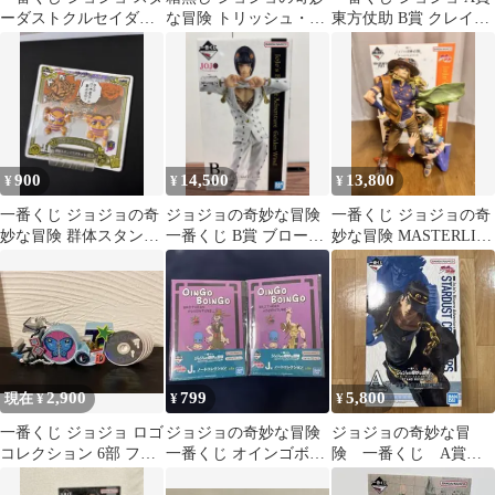
ーダストクルセイダー
な冒険 トリッシュ・ウ
東方仗助 B賞 クレイジ
ス F賞 イギー フィ
ナ フィギュア 一番くじ
ー・ダイヤモンド
ギュア
900
14,500
13,800
¥
¥
¥
一番くじ ジョジョの奇
ジョジョの奇妙な冒険
一番くじ ジョジョの奇
妙な冒険 群体スタンド
一番くじ B賞 ブロー
妙な冒険 MASTERLISE
マグネット
ノ・ブチャラティ
PLUS
2,900
799
5,800
現在 ¥
¥
¥
一番くじ ジョジョ ロゴ
ジョジョの奇妙な冒険
ジョジョの奇妙な冒
コレクション 6部 フィ
一番くじ オインゴボイ
険 一番くじ A賞
ギュア
ンゴ ホルホース ノート
空条承太郎 新品未開封