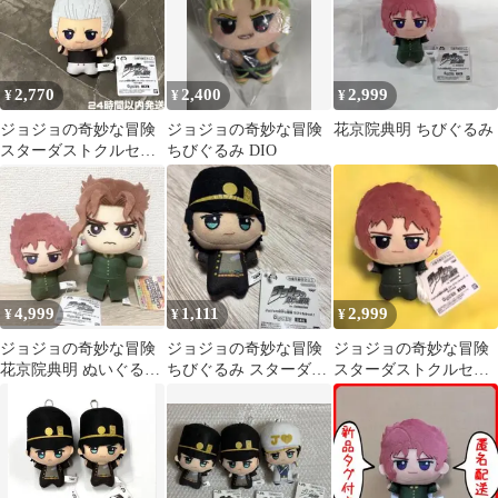
2,770
2,400
2,999
¥
¥
¥
ジョジョの奇妙な冒険
ジョジョの奇妙な冒険
花京院典明 ちびぐるみ
スターダストクルセイ
ちびぐるみ DIO
ダース ちびぐるみ ポル
ナレフ
4,999
1,111
2,999
¥
¥
¥
ジョジョの奇妙な冒険
ジョジョの奇妙な冒険
ジョジョの奇妙な冒険
花京院典明 ぬいぐるみ
ちびぐるみ スターダス
スターダストクルセイ
2点セット ともぬい ち
トクルセイダース 空条
ダース ちびぐるみ 花
びぐるみ
承太郎
京院典明