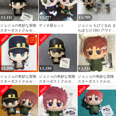
1,111
2,777
2,799
¥
¥
¥
ジョジョの奇妙な冒険
ディオ様セット
ジョジョ ちびぐるみ ま
スターダストクルセイ
ちぼうけ DIO アヴドゥ
ダース ちびぐるみ 空条
ル
承太郎
1,399
1,199
3,333
¥
¥
¥
ジョジョの奇妙な冒険
ジョジョの奇妙な冒険
ジョジョの奇妙な冒険
スターダストクルセイ
スターダストクルセイ
スターダストクルセイ
ダース ちびぐるみ 【空
ダース ちびぐるみ 空条
ダース ちびぐるみ 花
条承太郎】
承太郎
京院典明