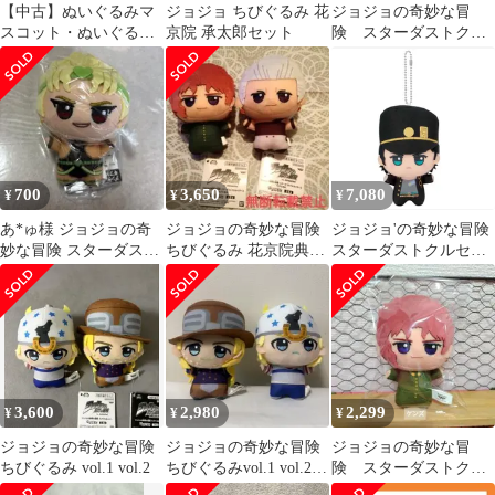
【中古】ぬいぐるみマ
ジョジョ ちびぐるみ 花
ジョジョの奇妙な冒
スコット・ぬいぐるみ
京院 承太郎セット
険 スターダストクル
バッジ 空条承太郎 ちび
セイダース ちびぐる
ぐるみ 「ジョジョの奇
み 花京院典明
妙な冒険 第三部 スター
ダストクルセイダー
ス」
700
3,650
7,080
¥
¥
¥
あ*ゅ様 ジョジョの奇
ジョジョの奇妙な冒険
ジョジョ'の奇妙な冒険
妙な冒険 スターダスト
ちびぐるみ 花京院典明
スターダストクルセイ
クルセイダース ちびぐ
J・P・ポルナレフ
ダース ちびぐるみ 約11
るみ DIO
㎝ 単品: 承太郎
3,600
2,980
2,299
¥
¥
¥
ジョジョの奇妙な冒険
ジョジョの奇妙な冒険
ジョジョの奇妙な冒
ちびぐるみ vol.1 vol.2
ちびぐるみvol.1 vol.2
険 スターダストクル
２種セット
セイダースちびぐるみ