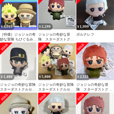
1,555
2,299
1,999
¥
¥
¥
［特価］ジョジョの奇
ジョジョの奇妙な冒
ポルナレフ
妙な冒険 ちびぐるみ
険 スターダストクル
2点セット 1
セイダース ちびぐる
み 花京院典明
1,480
5,800
2,111
¥
¥
¥
ジョジョの奇妙な冒険
ジョジョの奇妙な冒険
ジョジョの奇妙な冒
スターダストクルセイ
スターダストクルセイ
険 スターダストクル
ダース ちびぐるみ 空条
ダース ちびぐるみ 全
セイダース ちびぐる
承太郎
5種セット
み 花京院典明