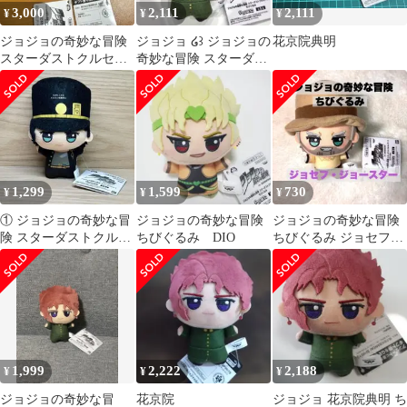
3,000
2,111
2,111
¥
¥
¥
ジョジョの奇妙な冒険
ジョジョ ໒꒱ ジョジョの
花京院典明
スターダストクルセイ
奇妙な冒険 スターダス
ダース ちびぐるみ 2個
トクルセイダース ちび
セット
ぐるみ
1,299
1,599
730
¥
¥
¥
① ジョジョの奇妙な冒
ジョジョの奇妙な冒険
ジョジョの奇妙な冒険
険 スターダストクルセ
ちびぐるみ DIO
ちびぐるみ ジョセフ・
イダース ちびぐるみ 空
ジョースター ぬいぐる
条承太郎
み 3部
1,999
2,222
2,188
¥
¥
¥
ジョジョの奇妙な冒
花京院
ジョジョ 花京院典明 ち