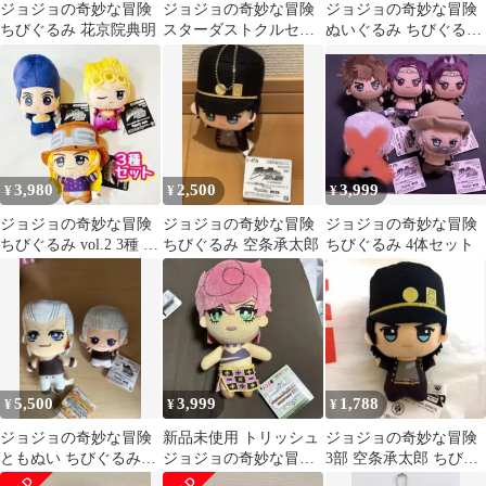
ジョジョの奇妙な冒険
ジョジョの奇妙な冒険
ジョジョの奇妙な冒険
ちびぐるみ 花京院典明
スターダストクルセイ
ぬいぐるみ ちびぐるみ
ダース ちびぐるみ 空条
花京院典明 新品タグ付
承太郎
き
3,980
2,500
3,999
¥
¥
¥
ジョジョの奇妙な冒険
ジョジョの奇妙な冒険
ジョジョの奇妙な冒険
ちびぐるみ vol.2 3種 セ
ちびぐるみ 空条承太郎
ちびぐるみ 4体セット
ット
5,500
3,999
1,788
¥
¥
¥
ジョジョの奇妙な冒険
新品未使用 トリッシュ
ジョジョの奇妙な冒険
ともぬい ちびぐるみ
ジョジョの奇妙な冒険
3部 空条承太郎 ちびぐ
ぬいぐるみ マスコット
黄金の風 ともぬい
るみ プライズぬいぐる