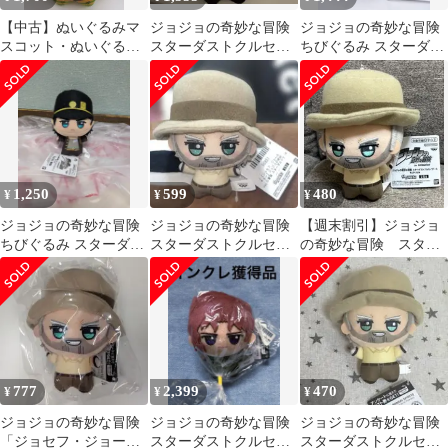
【中古】ぬいぐるみマ
ジョジョの奇妙な冒険
ジョジョの奇妙な冒険
スコット・ぬいぐるみ
スターダストクルセイ
ちびぐるみ スターダス
バッジ DIO ちびぐるみ
ダース ちびぐるみ 空条
トクルセイダース 空条
「ジョジョの奇妙な冒
承太郎
承太郎
険 第三部 スターダスト
クルセイダース」
1,250
599
480
¥
¥
¥
ジョジョの奇妙な冒険
ジョジョの奇妙な冒険
【週末割引】ジョジョ
ちびぐるみ スターダス
スターダストクルセイ
の奇妙な冒険 スター
トクルセイダース 空条
ダース ちびぐるみ ジョ
ダストクルセイダース
承太郎
セフ
ちびぐるみジョセフ
777
2,399
470
¥
¥
¥
ジョジョの奇妙な冒険
ジョジョの奇妙な冒険
ジョジョの奇妙な冒険
「ジョセフ・ジョース
スターダストクルセイ
スターダストクルセイ