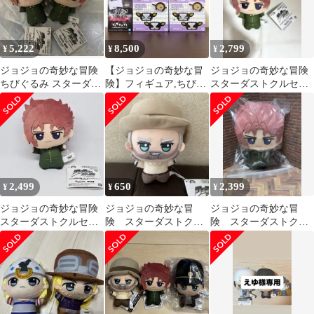
5,222
8,500
2,799
¥
¥
¥
ジョジョの奇妙な冒険
【ジョジョの奇妙な冒
ジョジョの奇妙な冒険
ちびぐるみ スターダス
険】フィギュア,ちびぐ
スターダストクルセイ
トクルセイダース 花京
るみ,スープボウル他
ダース ちびぐるみ 1
院典明
12点まとめ売り
点 花京院典明
2,499
650
2,399
¥
¥
¥
ジョジョの奇妙な冒険
ジョジョの奇妙な冒
ジョジョの奇妙な冒
スターダストクルセイ
険 スターダストクル
険 スターダストクル
ダース ちびぐるみ 花
セイダース ちびぐる
セイダース ちびぐる
京院典明
み ジョセフ
み 花京院典明