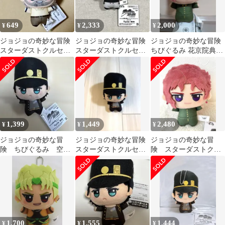
649
2,333
2,000
¥
¥
¥
ジョジョの奇妙な冒険
ジョジョの奇妙な冒険
ジョジョの奇妙な冒険
スターダストクルセイ
スターダストクルセイ
ちびぐるみ 花京院典明
ダース ちびぐるみ 【ジ
ダース ちびぐるみ ポル
JoJo Kakyoin
ョセフ】
ナレフ
1,399
1,449
2,480
¥
¥
¥
ジョジョの奇妙な冒
ジョジョの奇妙な冒険
ジョジョの奇妙な冒
険 ちびぐるみ 空条
スターダストクルセイ
険 スターダストクル
承太郎
ダース ちびぐるみ 空条
セイダース ちびぐる
承太郎
み 花京院典明
1,700
1,555
1,444
¥
¥
¥