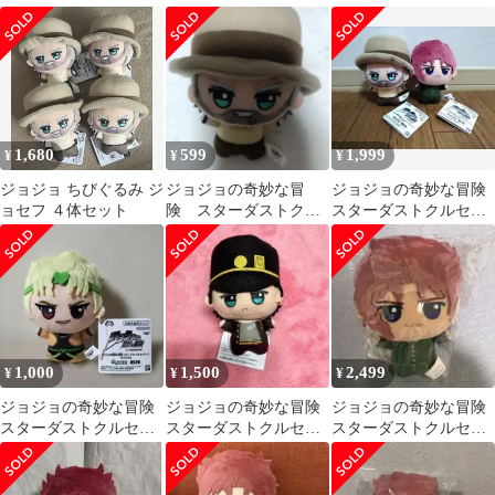
ター」ちびぐるみ
ダース ちびぐるみ 花京
ダース ちびぐるみ
院典明
1,680
599
1,999
¥
¥
¥
ジョジョ ちびぐるみ ジ
ジョジョの奇妙な冒
ジョジョの奇妙な冒険
ョセフ ４体セット
険 スターダストクル
スターダストクルセイ
セイダース ちびぐる
ダース ちびぐるみ ２種
み ジョセフ
セット
1,000
1,500
2,499
¥
¥
¥
ジョジョの奇妙な冒険
ジョジョの奇妙な冒険
ジョジョの奇妙な冒険
スターダストクルセイ
スターダストクルセイ
スターダストクルセイ
ダース ちびぐるみ ディ
ダース ちびぐるみ 空条
ダース ちびぐるみ 花
オ DIO
承太郎
京院典明