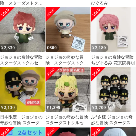
険 スターダストクル
びぐるみ
セイダース ちびぐる
み 花京院典明
2,330
600
2,180
¥
¥
¥
ジョジョの奇妙な冒険
ジョジョの奇妙な冒
ジョジョの奇妙な冒険
スターダストクルセイ
険 スターダストクル
ちびぐるみ 花京院典明
ダース ちびぐるみ 花
セイダース ちびぐる
京院典明
み ジョセフ
2,130
1,299
3,700
¥
¥
¥
日本限定 ジョジョの
ジョジョの奇妙な冒険
ふ*さ様 ジョジョの奇
奇妙な冒険 スターダス
スターダストクルセイ
妙な冒険 スターダスト
トクルセイダース ちび
ダース ちびぐるみ ディ
クルセイダース ちびぐ
ぐるみ 2種
オ DIO
るみ 空条承太