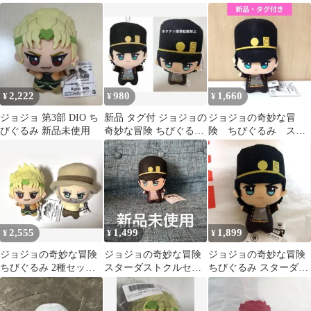
クルセイダース ちびぐ
ダース ちびぐるみ DIO
バッジ ジャン・ピエー
るみ DIO
ル・ポルナレフ ちびぐ
るみ 「ジョジョの奇妙
な冒険 第三部 スターダ
ストクルセイダース」
2,222
980
1,660
¥
¥
¥
ジョジョ 第3部 DIO ち
新品 タグ付 ジョジョの
ジョジョの奇妙な冒
びぐるみ 新品未使用
奇妙な冒険 ちびぐるみ
険 ちびぐるみ スタ
空条承太郎 ぬいぐるみ
ーダストクルセイダー
ス 空条承太郎
2,555
1,499
1,899
¥
¥
¥
ジョジョの奇妙な冒険
ジョジョの奇妙な冒険
ジョジョの奇妙な冒険
ちびぐるみ 2種セッ
スターダストクルセイ
ちびぐるみ スターダス
ト DIO ジョセフ・ジ
ダース ちびぐるみ 空条
トクルセイダース 空条
ョースター
承太郎
承太郎①