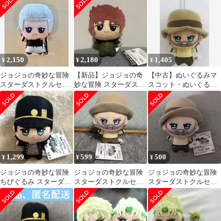
ポルナレフ
み
2,150
2,180
1,405
¥
¥
¥
ジョジョの奇妙な冒険
【新品】ジョジョの奇
【中古】ぬいぐるみマ
スターダストクルセイ
妙な冒険 スターダスト
スコット・ぬいぐるみ
ダース ちびぐるみ ポル
クルセイダース ちびぐ
バッジ ジョセフ・ジョ
ナレフ
るみ 花京院典明
ースター ちびぐるみ
「ジョジョの奇妙な冒
険 第三部 スターダスト
クルセイダース」
1,299
599
500
¥
¥
¥
ジョジョの奇妙な冒険
ジョジョの奇妙な冒険
ジョジョの奇妙な冒険
ちびぐるみ スターダス
スターダストクルセイ
スターダストクルセイ
トクルセイダース 空条
ダース ちびぐるみ ジョ
ダース ちびぐるみ ジョ
承太郎
セフ
セフ