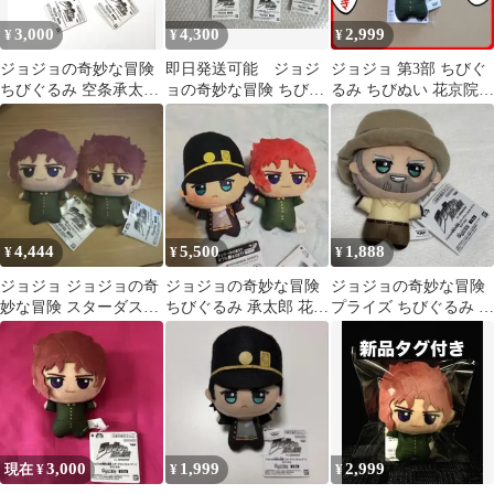
3,000
4,300
2,999
¥
¥
¥
ジョジョの奇妙な冒険
即日発送可能 ジョジ
ジョジョ 第3部 ちびぐ
ちびぐるみ 空条承太郎
ョの奇妙な冒険 ちびぐ
るみ ちびぬい 花京院 1
2種
るみ 空条承太郎3点セ
点
ット
4,444
5,500
1,888
¥
¥
¥
ジョジョ ジョジョの奇
ジョジョの奇妙な冒険
ジョジョの奇妙な冒険
妙な冒険 スターダスト
ちびぐるみ 承太郎 花京
プライズ ちびぐるみ ぬ
クルセイダース ちびぐ
院 (新品タグ付き)
いぐるみ ジョセフ
るみ 2個
3,000
1,999
2,999
現在 ¥
¥
¥