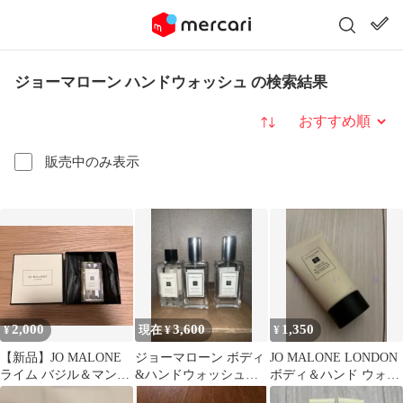
ジョーマローン ハンドウォッシュ の検索結果
並び替え
販売中のみ表示
2,000
3,600
1,350
¥
現在 ¥
¥
【新品】JO MALONE
ジョーマローン ボディ
JO MALONE LONDON
ライム バジル＆マンダ
&ハンドウォッシュ
ボディ＆ハンド ウォッ
リン ボディソープ
100ml +ヘアミスト30m
シュ 30ml