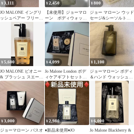
3,111
2,450
800
¥
¥
¥
JO MALONE イングリ
【未使用】ジョーマロ
ジョー マローン ウッド
ッシュペアー フリージ
ーン ボディウォッシ
セージ&シーソルトボ
ア ボディウォッシュ
ュ 100mL ペアー＆フリ
ディ&ハンドウォッシ
100ml
ージア
ュ ボディソープ
5,600
4,099
1,100
¥
¥
¥
JO MALONE ピオニー
Jo Malone London ボデ
ジョーマローン ボディ
& ブラッシュ スエード
ィケアギフトセット
＆ハンド ウォッシュ
ボディ&ハンドウォッ
新品
250ml 空ボトル
シュ
3,000
2,980
6,000
¥
¥
¥
ジョーマローン バスオ
♦️新品未使用♦️JO
Jo Malone Blackberry &