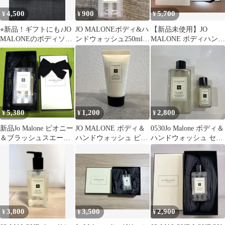
4,500
900
5,700
¥
¥
¥
⭐︎新品！ギフトにも♪JO
JO MALONEボディ&ハ
【新品未使用】JO
MALONEのボディソー
ンドウォッシュ250ml
MALONE ボディハンド
プ30ml&ミルクローシ
空容器
ウォッシュ & ハンドク
ョン⭐︎
リーム
5,380
1,200
2,800
¥
¥
¥
新品Jo Malone ピオニー
JO MALONE ボディ＆
0530Jo Malone ボディ＆
＆ブラッシュスエード
ハンドウォッシュ ピオ
ハンドウォッシュ セッ
ボディ＆ハンドウォッ
ニー＆ブラッシュスエ
ト
シュ
ード
3,800
3,500
2,900
¥
¥
¥