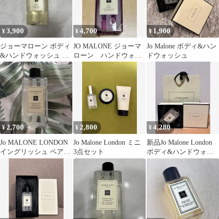
3,900
4,700
1,900
¥
¥
¥
ジョーマローン ボディ
JO MALONE ジョーマ
Jo Malone ボディ&ハン
&ハンドウォッシュ ポ
ローン ハンドウォッ
ドウォッシュ
ピー&バーリー
シュ ボディソープ
2,700
2,800
4,280
¥
¥
¥
Jo MALONE LONDON
Jo Malone London ミニ
新品Jo Malone London
イングリッシュ ペアー
3点セット
ボディ&ハンドウォッ
& フリージア ボデ…
シュ 限定BOX