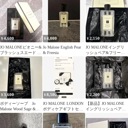
＆ ハンド ウォッシュ
ィ&ハンドウォッシュ
30ml
4,600
4,000
2,150
¥
¥
¥
JO MALONEピオニー&
Jo Malone English Pear
JO MALONEイングリ
ブラッシュスエード ボ
& Freesia
ッシュペア&フリージ
ディ&ハンドウォッシ
アボディ&ハンドウッ
250ml
シュ新品
3,600
8,500
2,200
¥
¥
¥
ボディーソープ Jo
JO MALONE LONDON
【新品】JO MALONE
Malone Wood Sage &
ボディケアギフトセッ
イングリッシュペア&
Sea Salt
ト
フリージアボディ&ハ
ンドウッシュ