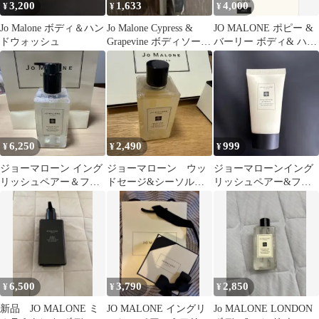
3,200
1,633
4,000
¥
¥
¥
Jo Malone ボディ＆ハン
Jo Malone Cypress &
JO MALONE ポピー &
ドウォッシュ
Grapevine ボディソープ
バーリー ボディ& ハン
50ml
ドソープ 250ml
6,250
2,490
999
¥
¥
¥
ジョーマローン イング
ジョーマローン ウッ
ジョーマローンイング
リッシュペアー＆フリ
ドセージ&シーソル
リッシュペアー&フリ
ージア ボディ＆ハンド
ト ボディ&ハンドウ
ージア ボディソープ
ウォッシュ
ォッシュ
30ml
6,500
3,790
2,850
¥
¥
¥
新品 JO MALONE ミ
JO MALONE イングリ
Jo MALONE LONDON