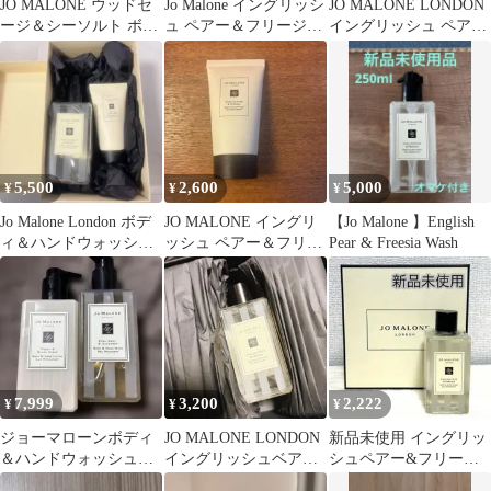
JO MALONE ウッドセ
Jo Malone イングリッシ
JO MALONE LONDON
ージ＆シーソルト ボデ
ュ ペアー＆フリージア
イングリッシュ ペアー
ィソープ ジョーマロー
ボディ＆ハンドウォッ
＆フリージア
ン250
シュ
5,500
2,600
5,000
¥
¥
¥
Jo Malone London ボデ
JO MALONE イングリ
【Jo Malone 】English
ィ＆ハンドウォッシュ
ッシュ ペアー＆フリー
Pear & Freesia Wash
ハンドクリーム
ジア ボディ&ハンドウ
ォッシュ
7,999
3,200
2,222
¥
¥
¥
ジョーマローンボディ
JO MALONE LONDON
新品未使用 イングリッ
＆ハンドウォッシュ＆
イングリッシュベアー
シュペアー&フリージ
ローション訳有新品未
&フリージア＆
アボディ＆ハンドウォ