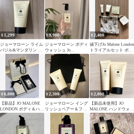
使用品 ２種の香り
ッシュ
1,299
9,900
2,400
¥
¥
¥
ジョーマローン ライム
ジョーマローン ボディ
値下げJo Malone London
バジル&マンダリン ボ
ウォッシュ Jo
トライアルセット ポー
ディ&ハンドウォッシ
MALONE 500ml
チ付
ュ 30ml
6,000
2,300
2,000
¥
¥
¥
【新品】JO MALONE
ジョーマローン イング
【新品未使用】JO
LONDON ボディ＆ハン
リッシュペアー＆フリ
MALONE ハンドウォッ
ドウォッシュ ギフトセ
ージア ウォッシュジェ
シュ＆ハンドクリーム
ット
ルローション
セット