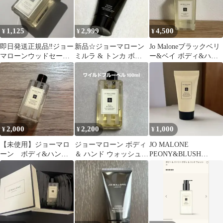
1,125
2,999
4,500
¥
¥
¥
即日発送正規品‼️ジョー
新品☆ジョーマローン
Jo Maloneブラックベリ
マローンウッドセージ
ミルラ & トンカ ボデ
ー&ベイ ボディ&ハン
＆シーソルト ボディ
ィ & ハンドウォッシュ
ドウォッシュ 250ml
＆ハンドウォッシュ
30ml
2,000
2,200
1,000
¥
¥
¥
【未使用】ジョーマロ
ジョーマローン ボディ
JO MALONE
ーン ボディ&ハンド
＆ ハンド ウォッシュJo
PEONY&BLUSH
ウォッシュ100ml
Malone
SUEDE ボディ＆ハンド
ウォッシュ