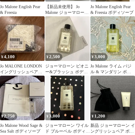
Jo Malone English Pear
【新品未使用】 Jo
Jo Malone English Pear
& Freesia
Malone ジョーマローン
& Freesia ボディソープ
ボディ＆ハンド ウォッ
シュ
4,100
2,500
3,000
¥
¥
¥
Jo MALONE LONDON
ジョーマローン ビオニ
Jo Malone ライム バジ
イングリッシュペアー
ー&ブラッシュ ボディ
ル & マンダリン ボデ
&フリージア
&ハンドウォッシュ 巾
ィ&ハンドウォッシュ
着付き
2,750
3,000
1,200
¥
¥
¥
Jo Malone Wood Sage &
ジョーマローン ワイル
新品 ジョーマローン イ
Sea Salt ボディソープ
ド ブルーベル ボディ
ングリッシュペア ボデ