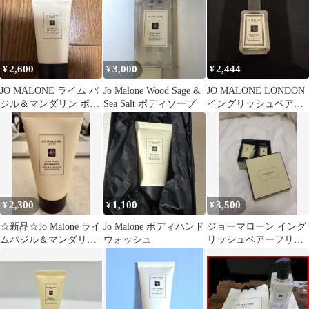
2,600
3,000
2,444
¥
¥
¥
JO MALONE ライム バ
Jo Malone Wood Sage &
JO MALONE LONDON
ジル＆マンダリン ボデ
Sea Salt ボディソープ
イングリッシュペアー
ィ＆ハンド ウォッシュ
&フリージア
2,300
1,100
3,500
¥
¥
¥
☆新品☆Jo Malone ライ
Jo Malone ボディハンド
ジョーマローン イング
ムバジル＆マンダリン
ウォッシュ
リッシュペアーフリー
ボディ＆ハンド ウォッ
ジア ボディソープ&バ
シュ
スオイル