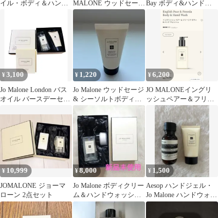
イル・ボディ＆ハンド
MALONE ウッドセージ
Bay ボディ&ハンドウ
ウォッシュセット
&シーソルトボディソ
ォッシュ
ープ100ml
3,100
1,220
6,200
¥
¥
¥
Jo Malone London バス
Jo Malone ウッドセージ
JO MALONEイングリ
オイル バースデーセッ
& シーソルトボディ&
ッシュペアー＆フリー
ト
ハンドウォッシュ
ジア ボディ＆ハンドウ
ォッシュ
10,999
8,000
1,500
¥
¥
¥
JOMALONE ジョーマ
Jo Malone ボディクリー
Aesop ハンドジェル・
ローン 2点セット
ム＆ハンドウォッシュ
Jo Malone ハンドウォッ
セット
シュ