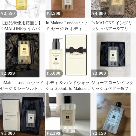
2,550
3,500
4,880
¥
¥
¥
【新品未使用箱無し】
Jo Malone London ウッ
Jo MALONE イングリ
JOMALONEライムバジ
ド セージ & ボディ ハ
ッシュペアー&フリー
ルマンダリンボディハ
ンド ウォッシュ
ジア ハンドソープ ヘ
ンドウォッシュ
アミスト
2,999
5,000
3,000
¥
¥
¥
JoMaloneLondon ウッド
ボディ & ハンドウォッ
ジョーマローンイング
セージ＆シーソルト ボ
シュ 250mL Jo Malone
リッシュペアー&フリ
ディ＆ハンドウォッシ
London
ージアボディ&ハンド
ュ
ウォッシュ100ml
1,800
2,399
2,150
¥
¥
¥