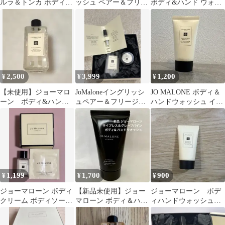
ルラ＆トンカ ボディ＆
ッシュ ペアー＆フリー
ボディ&ハンド ウォッ
ハンドウォッシュ
ジアボディ＆ハンド ウ
シュ
ォッシュ
2,500
3,999
1,200
¥
¥
¥
【未使用】ジョーマロ
JoMaloneイングリッシ
JO MALONE ボディ＆
ーン ボディ&ハンド
ュペアー＆フリージア
ハンドウォッシュ イン
ウォッシュ100ml
ギフトセット未使用ジ
グリッシュペアー
ョーマローン
1,199
1,700
900
¥
¥
¥
ジョーマローン ボディ
【新品未使用】ジョー
ジョーマローン ボデ
クリーム ボディソープ
マローン ボディ＆ハン
ィハンドウォッシュ
サンプル 試供品
ドウォッシュ
30ml