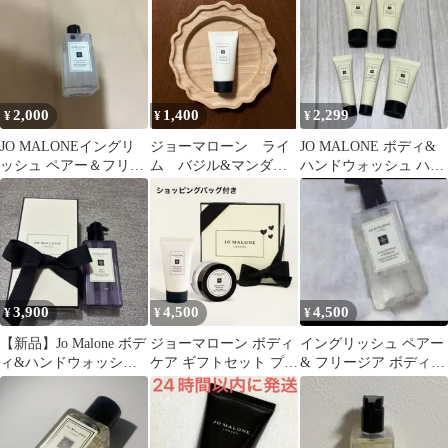
2,000
1,400
2,299
¥
¥
¥
JO MALONEイングリ
ジョーマローン ライ
JO MALONE ボディ&
ッシュ ペアー＆フリー
ム バジル&マンダリ
ハンドウォッシュ ハン
ジア ボディ＆ハンド ウ
ン ボディソープ ハン
ドクリーム 5点セット
ォッシュ
ド ボディ
3,900
4,500
4,500
¥
¥
¥
【新品】Jo Malone ボデ
ジョーマローン ボディ
イングリッシュ ペアー
ィ&ハンドウォッシュ
ケア ギフトセット プレ
& フリージア ボディ &
レッドローズ ボディソ
ゼント
ハンド ウォッシュ
ープ