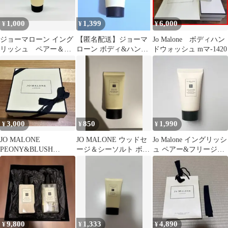
1,000
1,399
6,000
¥
¥
¥
ジョーマローン イング
【匿名配送】ジョーマ
Jo Malone ボディハン
リッシュ ペアー＆フ
ローン ボディ&ハンド
ドウォッシュ mマ-1420
リージア ボディ＆ハ
ウォッシュ 30mL
ンドウォッシュ
3,000
850
1,990
¥
¥
¥
JO MALONE
JO MALONE ウッドセ
Jo Malone イングリッシ
PEONY&BLUSH
ージ＆シーソルト ボデ
ュ ペアー&フリージア
SUEDE 100ml
ィ＆ハンドウォッシュ
ボディ&ハンドウォッ
シュ
9,800
1,333
4,890
¥
¥
¥