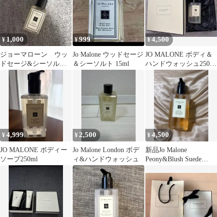
1,000
999
4,500
¥
¥
¥
ジョーマローン ウッ
Jo Malone ウッドセージ
JO MALONE ボディ＆
ドセージ&シーソル
＆シーソルト 15ml
ハンドウォッシュ250ml
ト ボディ&ハンドウ
ギフトボックス付き
ォッシュ 15ml
4,999
2,500
4,500
¥
¥
¥
JO MALONE ボディー
Jo Malone London ボデ
新品Jo Malone
ソープ250ml
ィ&ハンドウォッシュ
Peony&Blush Suede
250ml