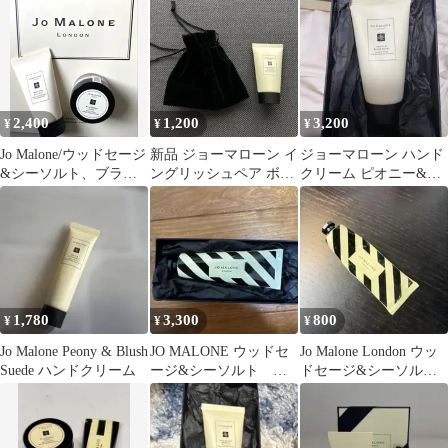
2,400
1,200
3,200
¥
¥
¥
Jo Malone/ウッドセージ
新品 ジョーマローン イ
ジョーマローン ハンド
&シーソルト、ブラッ
ングリッシュペア ボデ
クリーム ピオニー&ブ
クベリー&ベイ
ィ&ハンドウォッシュ
ラッシュスエード 50ml
30ml
新品
1,780
3,300
800
¥
¥
¥
Jo Malone Peony & Blush
JO MALONE ウッドセ
Jo Malone London ウッ
Suede ハンドクリーム
ージ&シーソルト ハ
ドセージ&シーソルト
ンドクリーム
ハンドクリーム