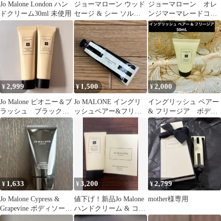
Jo Malone London ハン
ジョーマローン ウッド
ジョーマローン オレ
ドクリーム30ml 未使用
セージ & シー ソルト
ンジマーマレードコロ
ハンド クリーム
ン 1.5ml 2点 ボデ
ィクリーム
2,999
1,500
2,000
¥
¥
¥
Jo Malone ピオニー＆ブ
Jo MALONE イングリ
イングリッシュ ペアー
ラッシュ ブラックベ
ッシュペアー&フリー
& フリージア ボディ
リー ハンドクリーム
ジア ハンドクリーム
＆ハンドローション
２点
30ml
1,633
3,200
2,799
¥
¥
¥
Jo Malone Cypress &
値下げ！新品Jo Malone
mother様専用
Grapevine ボディソープ
ハンドクリーム & コロ
50ml
ン サンプルセット