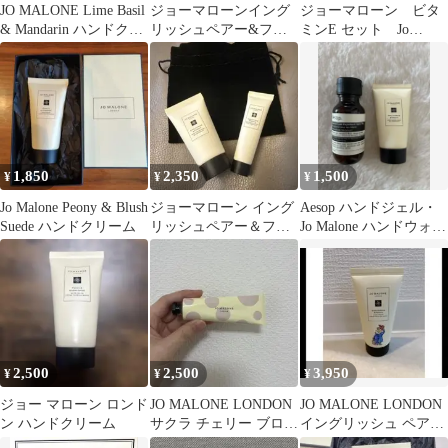
JO MALONE Lime Basil
ジョーマローンイング
ジョーマローン ビタ
& Mandarin ハンドクリ
リッシュペアー&フリ
ミンE セット Jo
ーム
ージア ボディソープ
Malone トラベルキット
30ml
1,850
2,350
1,500
¥
¥
¥
Jo Malone Peony & Blush
ジョーマローン イング
Aesop ハンドジェル・
Suede ハンドクリーム
リッシュペアー＆フリ
Jo Malone ハンドウォッ
ージア ウォッシュジェ
シュ
ルローション
2,500
2,500
3,950
¥
¥
¥
ジョー マローン ロンド
JO MALONE LONDON
JO MALONE LONDON
ン ハンドクリーム
サクラ チェリー ブロッ
イングリッシュ ペアー
サム ハンドクリーム
＆フリージア