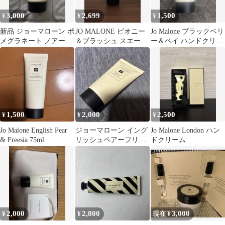
3,000
2,699
1,500
¥
¥
¥
新品 ジョーマローン ポ
JO MALONE ピオニー
Jo Malone ブラックベリ
メグラネート ノアール
＆ブラッシュ スエード
ー＆ベイ ハンドクリー
ハンドクリーム
ハンドクリーム 50ml
ム
1,500
2,000
2,500
¥
¥
¥
Jo Malone English Pear
ジョーマローン イング
Jo Malone London ハン
& Freesia 75ml
リッシュペアーフリー
ドクリーム
ジア ハンドクリーム
2,000
2,800
3,000
¥
¥
現在 ¥