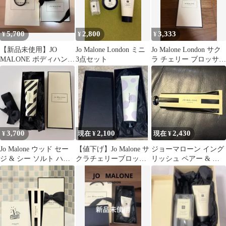
5,700
2,800
3,333
¥
¥
¥
【新品未使用】JO
Jo Malone London ミニ
Jo Malone London サク
MALONE ボディハンド
3点セット
ラ チェリー ブロッサム
ウォッシュ & ハンドク
ハンドクリーム
リーム
3,700
2,100
2,430
¥
現在 ¥
現在 ¥
Jo Malone ウッド セー
【値下げ】Jo Malone サ
ジョーマローン イング
ジ & シー ソルト ハン
クラチェリーブロッサ
リッシュ ペアー & フ
ド クリーム 30ml
ム ハンドクリーム
リージア ハンドクリー
30ml
ム