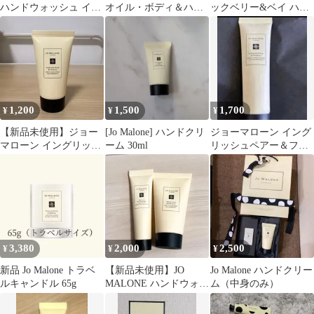
ハンドウォッシュ イン
オイル・ボディ＆ハン
ックベリー&ベイ ハン
グリッシュペアー
ドローション・クリー
ドクリーム 15ml
ム
1,200
1,500
1,700
¥
¥
¥
【新品未使用】ジョー
[Jo Malone] ハンドクリ
ジョーマローン イング
マローン イングリッシ
ーム 30ml
リッシュペアー＆フリ
ュペアー&フリージア
ージア ボディ＆ハンド
ボディ&ハンド
ローション 新品
3,380
2,000
2,500
¥
¥
¥
新品 Jo Malone トラベ
【新品未使用】JO
Jo Malone ハンドクリー
ルキャンドル 65g
MALONE ハンドウォッ
ム（中身のみ）
シュ＆ハンドクリーム
セット