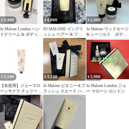
3,900
4,000
2,800
¥
¥
¥
Jo Malone London ハン
JO MALONE イングリ
Jo Malone ウッドセージ
ドクリーム & ボディク
ッシュ ペアー & フリ
& シーソルト ボディ
レーム
ージア ハンドクリーム
&ハンドウォッシュ
2,500
3,100
3,980
¥
¥
¥
【未使用】ジョーマロ
Jo Malone ピオニー＆ブ
Jo Malone London ジョ
ーンサクラ チェリー ブ
ラッシュ スエード ハン
ー マローン ロンドン
ロッサム ハンドクリー
ドクリーム
ム30ml