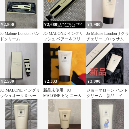
2,800
2,680
1,980
¥
¥
¥
Jo Malone London ハン
JO MALONE イングリ
Jo Malone Londonサクラ
ドクリーム
ッシュ ベアー＆フリー
チェリー ブロッサム ハ
ジア ハンドクリーム
ンドクリーム♡
30ml
2,500
2,333
3,800
¥
¥
¥
JO MALONE イングリ
新品未使用‼️ JO
ジョーマローン ハンド
ッシュオーク＆ヘーゼ
MALONE ピオニー＆ブ
クリーム 新品 イン
ルナッツ ハンドクリー
ラッシュスエードハン
グリッシュペアー
ム
ドクリーム