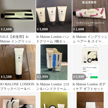
2,600
3,000
2,600
¥
¥
¥
SALE【未使用】Jo
Jo Malone London ハン
Jo Malone イングリッシ
Malone イングリッシュ
ドクリーム 3種セット
ュ ペアー & スイート
ペアー & フリージア
専用ケース付き
ピー ハンドクリーム
1,500
2,999
3,999
¥
¥
¥
JO MALONE LONDON
Jo Malone London コロ
Jo Malone London ボデ
ブラックベリー＆ベイ
ン＆ハンドクリームセ
ィケア ギフトセット
ハンドクリーム
ット