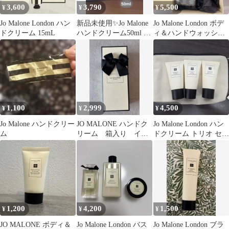
3,600
3,790
5,500
¥
¥
¥
Jo Malone London ハン
新品未使用✨Jo Malone
Jo Malone London ボデ
ドクリーム 15mL
ハンドクリーム50ml プ
ィ＆ハンドウォッシュ
レゼント用
ハンドクリーム
1,100
2,999
4,500
¥
¥
¥
Jo Malone ハンドクリー
JO MALONE ハンドク
Jo Malone London ハン
ム
リーム 箱入り イン
ドクリーム トリオ セッ
グリッシュペア＆スイ
ト
ートピー
1,200
4,200
1,500
¥
¥
¥
JO MALONE ボディ＆
Jo Malone London バス
Jo Malone London ブラ