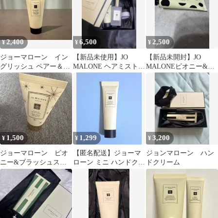
2,400
6,500
2,500
¥
¥
¥
ジョーマローン イン
【新品未使用】JO
【新品未開封】JO
グリッシュ ペアー＆フ
MALONE ヘアミスト、
MALONEピオニー&ブ
リージア ハンドクリー
ボディクリーム、ボデ
ラッシュスエードハン
ム
ィソープ
ドクリーム
1,500
1,299
3,200
¥
¥
¥
ジョーマローン ピオ
【匿名配送】ジョーマ
ジョンマローン ハン
ニー&ブラッシュスエ
ローン ミニ ハンドクリ
ドクリーム
ード ハンドクリー
ーム 15mL
ム 30ml