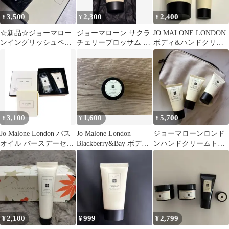
3,500
2,300
2,400
¥
¥
¥
☆新品☆ジョーマロー
ジョーマローン サクラ
JO MALONE LONDON
ンイングリッシュペア
チェリーブロッサム ハ
ボディ&ハンドクリー
&フリージア ハンド
ンドクリーム新品
ム
クリーム
3,100
1,600
5,700
¥
¥
¥
Jo Malone London バス
Jo Malone London
ジョーマローンロンド
オイル バースデーセッ
Blackberry&Bay ボディ
ンハンドクリームトリ
ト
クリーム
オセット
2,100
999
2,799
¥
¥
¥