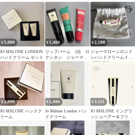
数量限定
50ml
ンドクリーム ギフトボ
ックス
5,000
1,400
2,100
¥
¥
¥
JO MALONE LONDON
リップバーム 3点 ロ
ジョーマローンロンド
ハンドクリーム セット
クシタン ジョーマロ
ンハンドクリームイン
ーン
グリッシュペアー&ス
イートピー
2,999
2,000
3,111
¥
¥
¥
JO MALONE ハンドク
Jo Malone London ハン
JO MALONE イングリ
リーム
ドクリーム
ッシュペアー＆フリー
ジア ハンドクリーム