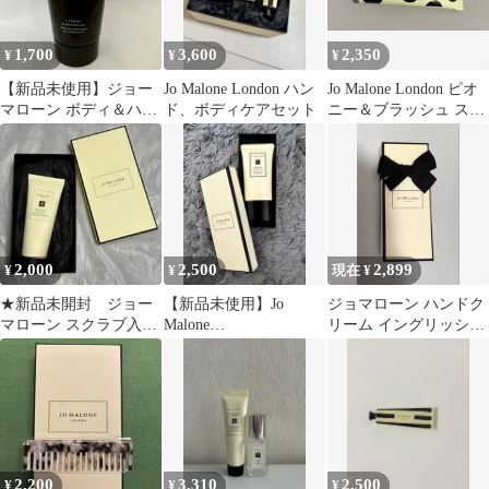
1,700
3,600
2,350
¥
¥
¥
【新品未使用】ジョー
Jo Malone London ハン
Jo Malone London ピオ
マローン ボディ＆ハン
ド、ボディケアセット
ニー＆ブラッシュ スエ
ドウォッシュ
ード ハンドクリーム
2,000
2,500
2,899
¥
¥
現在 ¥
★新品未開封 ジョー
【新品未使用】Jo
ジョマローン ハンドク
マローン スクラブ入り
Malone
リーム イングリッシュ
ボディ洗浄料
Geranium&Walnut ハン
ペア＆フリージア 30ml
ドクリーム
2,200
3,310
2,500
¥
¥
¥