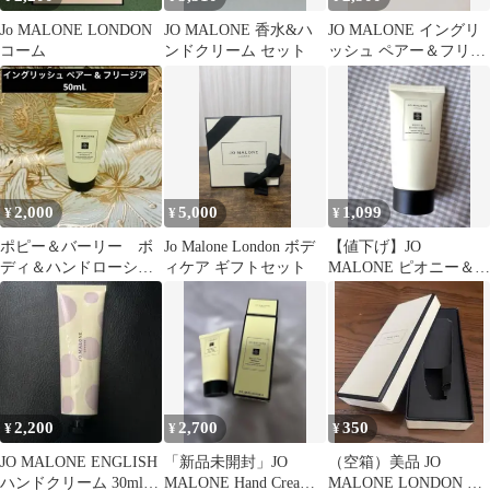
Jo MALONE LONDON
JO MALONE 香水&ハ
JO MALONE イングリ
コーム
ンドクリーム セット
ッシュ ペアー＆フリー
ジア ハンドクリーム
2,000
5,000
1,099
¥
¥
¥
ポピー＆バーリー ボ
Jo Malone London ボデ
【値下げ】JO
ディ＆ハンドローショ
ィケア ギフトセット
MALONE ピオニー＆ブ
ン
ラッシュスエード ハン
ドクリーム
2,200
2,700
350
¥
¥
¥
JO MALONE ENGLISH
「新品未開封」JO
（空箱）美品 JO
ハンドクリーム 30ml
MALONE Hand Cream
MALONE LONDON ハ