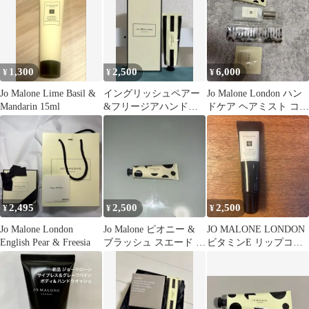
1,300
2,500
6,000
¥
¥
¥
Jo Malone Lime Basil &
イングリッシュペアー
Jo Malone London ハン
Mandarin 15ml
&フリージアハンドク
ドケア ヘアミスト コー
リーム
ム セット
2,495
2,500
2,500
¥
¥
¥
Jo Malone London
Jo Malone ピオニー &
JO MALONE LONDON
English Pear & Freesia
ブラッシュ スエード ハ
ビタミンE リップコン
ンド クリーム
ディショナー