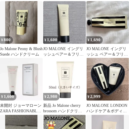
ット
ム ウッドセージ&シ
ーソルト
800
1,600
1,690
¥
¥
¥
Jo Malone Peony & Blush
JO MALONE イングリ
JO MALONE イングリ
Suede ハンドクリーム
ッシュペアー＆フリー
ッシュ ペアー＆フリー
ジア ボディ＆ハンドロ
ジア ハンドクリーム
ーション
1,600
2,980
2,999
¥
¥
¥
未開封 ジョーマローン
新品 Jo Malone cherry
JO MALONE LONDON
ZARA FASHIONABLY
brossom ハンドクリー
ハンドケア＆ボディウ
LONDON ハンドク
ム 50ml
ォッシュセット