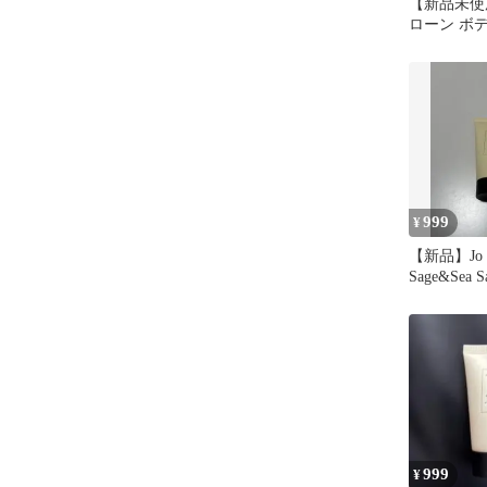
【新品未使
ローン ボ
ォッシュ
999
¥
【新品】Jo M
Sage&Sea
プ
999
¥