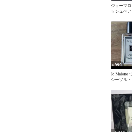
ジョーマロ
ッシュペア
ア ボディソ
999
¥
Jo Malo
シーソルト 