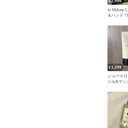
2,999
¥
Jo Malone
＆ハンド 
100ml
1,299
¥
ジョーマロ
ジル&マン
&ハンドウォ