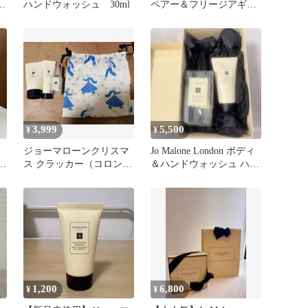
ア
ハンドウォッシュ 30ml
ペアー＆フリージアギフ
シ
トセット未使用ジョーマ
ローン
3,999
5,500
¥
¥
ジョーマローンクリスマ
Jo Malone London ボディ
E
ス クラッカー（コロン,
＆ハンドウォッシュ ハン
シ
ハンドウォッシュ,ハンド
ドクリーム
クリーム）
1,200
6,800
¥
¥