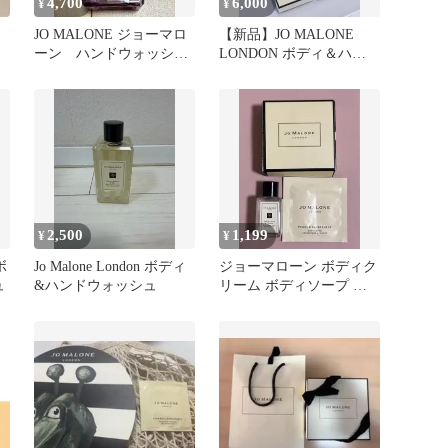
4,700
6,000
¥
¥
JO MALONE ジョーマロ
【新品】JO MALONE
ーン ハンドウォッシ
LONDON ボディ＆ハン
ュ ボディソープ
ドウォッシュ ギフトセッ
ト
2,500
1,199
¥
¥
ボ
Jo Malone London ボディ
ジョーマローン ボディク
ュ
&ハンドウォッシュ
リーム ボディソープ サ
ンプル 試供品