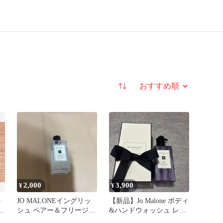
並び替え
2,000
3,900
¥
¥
ラ
JO MALONEイングリッ
【新品】Jo Malone ボディ
ン
シュ ペアー＆フリージア
&ハンドウォッシュ レッ
ボディ＆ハンド ウォッシ
ドローズ ボディソープ