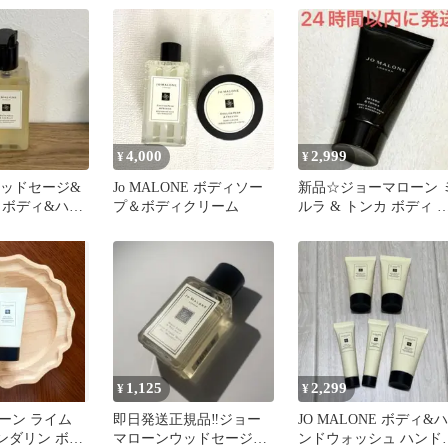
4,000
2,999
¥
¥
neウッドセージ&
Jo MALONE ボディソー
新品☆ジョーマローン 
 ボディ&ハン
プ＆ボディクリーム
ルラ & トンカ ボディ &
 250ml
ハンドウォッシュ 30ml
1,125
2,299
¥
¥
ーン ライム
即日発送正規品‼️ジョー
JO MALONE ボディ&ハ
ンダリン ボデ
マローンウッドセージ＆
ンドウォッシュ ハンド