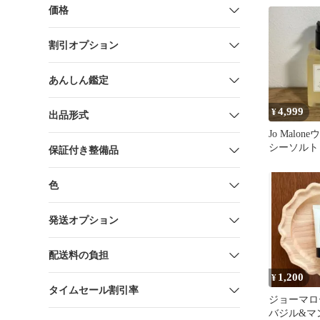
価格
割引オプション
あんしん鑑定
4,999
¥
出品形式
Jo Malo
シーソルト
保証付き整備品
ドウォッシュ
色
発送オプション
配送料の負担
1,200
¥
タイムセール割引率
ジョーマロ
バジル&マ