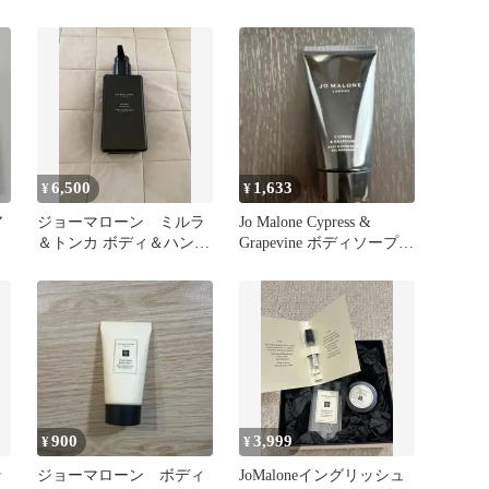
Malone
リージア
6,500
1,633
¥
¥
ア
ジョーマローン ミルラ
Jo Malone Cypress &
＆トンカ ボディ＆ハンド
Grapevine ボディソープ
ウォッシュ ソープ
50ml
900
3,999
¥
¥
ッ
ジョーマローン ボディ
JoMaloneイングリッシュ