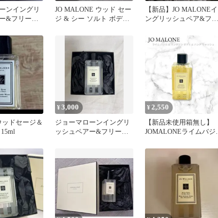
ーンイングリ
JO MALONE ウッド セー
【新品】JO MALONEイ
ー&フリージ
ジ & シー ソルト ボディ
ングリッシュペア&フ
ープ 30ml
ウォッシュ 30ml
ージアボディ&ハンド
ッシュ
3,000
2,550
¥
¥
ne ウッドセージ＆
ジョーマローンイングリ
【新品未使用箱無し】
15ml
ッシュペアー&フリージ
JOMALONEライムバジ
アボディ&ハンドウォッ
マンダリンボディハン
シュ100ml
ウォッシュ