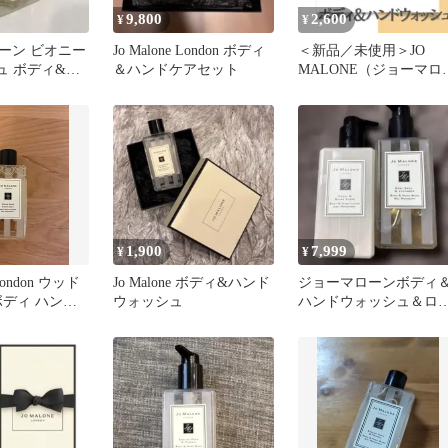
9,800
2,600
¥
¥
ーン ビオニー
Jo Malone London ボディ
＜新品／未使用＞JO
ュ ボディ&ハ
＆ハンドケアセット
MALONE（ジョーマロ
シュ 巾着付き
ン）ボディ＆ハンドウ
ッシュ
1,900
7,999
¥
¥
 London ウッド
Jo Malone ボディ&ハンド
ジョーマローンボディ
ボディ ハンド
ウォッシュ
ハンドウォッシュ＆ロ
ション訳有新品未使用
品 ２種の香り