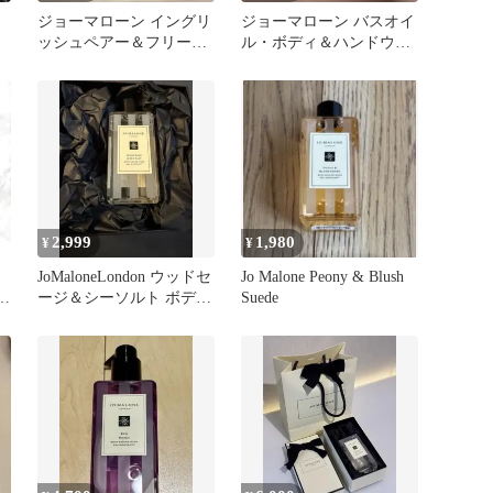
ジョーマローン イングリ
ジョーマローン バスオイ
リ
ッシュペアー＆フリージ
ル・ボディ＆ハンドウォ
ウ
ア ボディ＆ハンドウォッ
ッシュセット
シュ
2,999
1,980
¥
¥
JoMaloneLondon ウッドセ
Jo Malone Peony & Blush
ル
ージ＆シーソルト ボディ
Suede
ド
＆ハンドウォッシュ