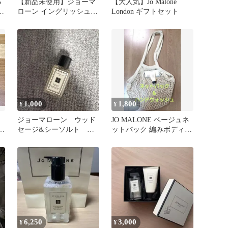
ハ
【新品未使用】ジョーマ
【大人気】Jo Malone
リ
ローン イングリッシュペ
London ギフトセット
アー&フリージア ボディ
&ハンド
1,000
1,800
¥
¥
ジョーマローン ウッド
JO MALONE ベージュネ
E
セージ&シーソルト ボ
ットバック 編みボディ＆
ディ&ハンドウォッシ
ハンドウォッシュ
ュ 15ml
6,250
3,000
¥
¥