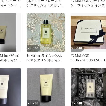
用】ジョーマ
新品 ジョーマローン イ
JO MALONE ボディ＆
ディ＆ハンドウ
ングリッシュペア ボディ
ンドウォッシュ イング
&ハンドウォッシュ 30ml
ッシュペアー
3,000
3,000
¥
¥
alone Wood
Jo Malone ライム バジル
JO MALONE
 Salt ボディソー
& マンダリン ボディ&ハ
PEONY&BLUSH SUED
ンドウォッシュ
100ml
1,200
2,200
¥
¥