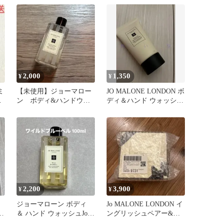
ュ
2,000
1,350
¥
¥
ミ
【未使用】ジョーマロー
JO MALONE LONDON ボ
ン ボディ&ハンドウォ
ディ＆ハンド ウォッシュ
ッシュ100ml
30ml
2,200
3,900
¥
¥
ジョーマローン ボディ
Jo MALONE LONDON イ
ク
＆ ハンド ウォッシュJo
ングリッシュペアー&フ