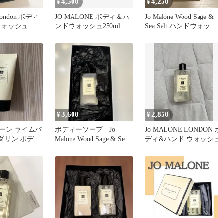
4,500
4,250
¥
¥
 London ボディ
JO MALONE ボディ＆ハ
Jo Malone Wood Sage &
ウォッシュ
ンドウォッシュ250mlギ
Sea Salt ハンドウォッシ
フトボックス付き
ュ
3,600
2,850
¥
¥
ーン ライムバ
ボディーソープ Jo
Jo MALONE LONDON 
ダリン ボディ
Malone Wood Sage & Sea
ディ&ハンド ウォッシ
ッシュ 30ml
Salt