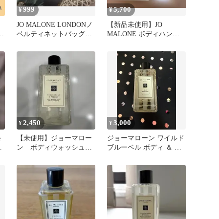
999
5,700
¥
¥
JO MALONE LONDONノ
【新品未使用】JO
ー
ベルティネットバッグボ
MALONE ボディハンド
ォ
ディソープサンプルうち
ウォッシュ & ハンドクリ
わ
ーム
2,450
3,000
¥
¥
＆
【未使用】ジョーマロー
ジョーマローン ワイルド
ー
ン ボディウォッシュ
ブルーベル ボディ ＆ ハ
100mL ペアー＆フリージ
ンド ウォッシュ
ア