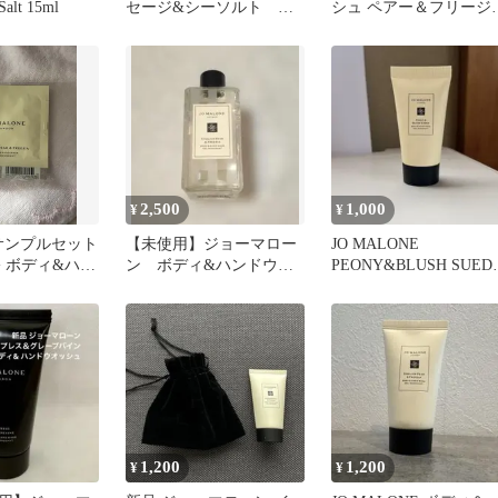
Salt 15ml
セージ&シーソルト ボ
シュ ペアー＆フリージ
ディ&ハンドウォッシュ
ボディ＆ハンド ウォッ
ュ
2,500
1,000
¥
¥
ne サンプルセット
【未使用】ジョーマロー
JO MALONE
 + ボディ&ハン
ン ボディ&ハンドウォ
PEONY&BLUSH SUED
ュ
ッシュ100ml
ボディ＆ハンドウォッ
ュ
1,200
1,200
¥
¥