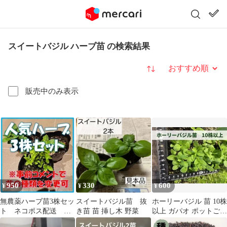
スイートバジル ハーブ苗 の検索結果
並び替え
販売中のみ表示
950
330
600
¥
¥
¥
無農薬ハーブ苗3株セッ
スイートバジル苗 抜
ホーリーバジル 苗 10株
ト ネコポス配送 組
き苗 苗 挿し木 野菜
以上 ガパオ ポットごと
み合わせ変更可(事前コ
発送 匿名配送