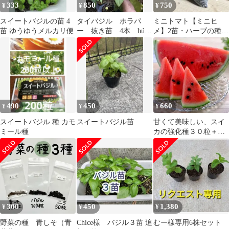
333
850
750
¥
¥
¥
スイートバジルの苗 4
タイバジル ホラパ
ミニトマト【ミニヒ
苗 ゆうゆうメルカリ便
ー 抜き苗 4本 húng
メ】2苗・ハーブの種い
quế
ろいろ
490
450
660
¥
¥
¥
スイートバジル 種 カモ
スイートバジル苗
甘くて美味しい、スイ
ミール種
カの強化種３０粒＋プ
ティ粗品＋全国匿名送
料無料、同梱可能です
300
450
1,380
¥
¥
¥
野菜の種 青しそ（青
Chice様 バジル３苗 追
むー様専用6株セット