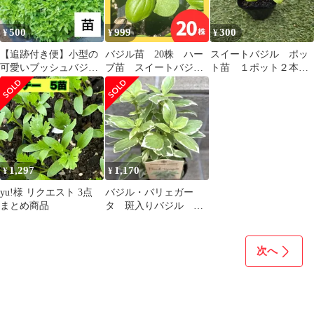
500
999
300
¥
¥
¥
【追跡付き便】小型の
バジル苗 20株 ハー
スイートバジル ポッ
可愛いブッシュバジル
ブ苗 スイートバジ
ト苗 １ポット２本入
ハーブ苗 そのまま使え
ル クリックポスト
り
る♪
サカタのタネ
1,297
1,170
¥
¥
yu!様 リクエスト 3点
バジル・バリェガー
まとめ商品
タ 斑入りバジル 希
少
次へ