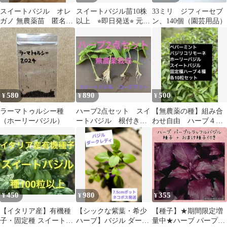
スイートバジル オレ
スイートバジル苗10株
33ミリ ジフィーセブ
ガノ 無農薬苗 匿名配
以上 ⭐︎即日発送⭐︎ 元気
ン、140個（園芸用品）
送
⭐︎虫ゼロ⭐︎スクスク育ち
ます！
580
890
500
¥
¥
¥
ラーマトゥルシー種
ハーブ2点セット スイ
【無農薬の種】組み合
（ホーリーバジル）
ートバジル 根付き
わせ自由 ハーブ４
苗 ローズマリー 無
種、各10粒 増やせる
農薬栽培
固定種
450
980
355
¥
¥
¥
【イタリア産】有機種
【シックな紫葉・希少
【種子】★期間限定増
子・固定種 スイートバ
ハーブ】バジル ダーク
量中★ハーブ パープル