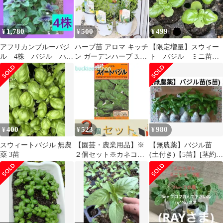
1,780
500
499
¥
¥
¥
アフリカンブルーバジ
ハーブ苗 アロマ キッチ
【限定増量】スウィー
ル 4株 バジル ハー
ン ガーデンハーブ 3.5
ト バジル ミニ苗
ブ
号 多年草 タイム バー
2→3苗 匿名配送
ベナ スイートマジョラ
ム セージ ローズマリー
香り
400
523
980
¥
¥
¥
スウィートバジル 無農
【園芸・農業用品】※
【無農薬】バジル苗
薬 3苗
２個セット※カネコ種
(土付き)【5苗】[茎約10
苗 タネ スイートバ
㎝] スイートバジル
ジル