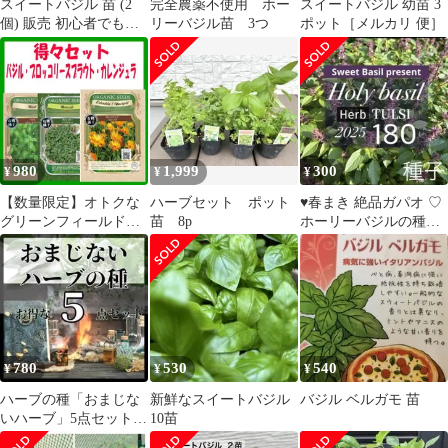
スイートバジル 苗 (2
完全農薬不使用 ホー
スイートバジル 幼苗 3
個) 販売 初心者でも育
リーバジル苗 3つ
ポット［メルカリ 便］
てやすい プランター ベ
ランダ栽培 食用 室内
ハーブ 苗 家庭菜園 農
場直送 9cm
980
1,999
300
¥
¥
¥
【数量限定】オトクな
ハーブセット ポット
♥︎春まき 絶品ガパオ ♡
グリーンフィールドプ
苗 8p
ホーリーバジルの種
ロジェクト種3点セット
トゥルシー 180粒以上
ꕤおまけ種付
780
530
540
¥
¥
¥
ハーブの種「おまじな
新鮮なスイートバジル
バジル ベルガモ 苗
いハーブ」5点セット！
10苗
「願い」や「守り」と