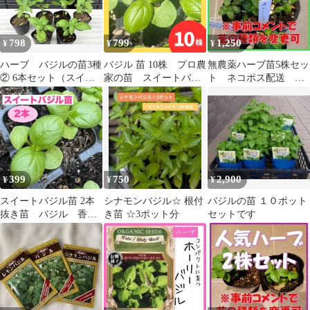
798
799
1,250
¥
¥
¥
ハーブ バジルの苗3種
バジル 苗 10株 プロ農
無農薬ハーブ苗5株セッ
② 6本セット（スイー
家の苗 スイートバジ
ト ネコポス配送 組
ト、パープル、レモ
ル サカタのタネ
み合わせ変更可(事前コ
ン）
メント必須)
399
750
2,900
¥
¥
¥
スイートバジル苗 2本
シナモンバジル☆ 根付
バジルの苗 １０ポット
抜き苗 バジル 香味
き苗 ☆3ポット分
セットです
野菜