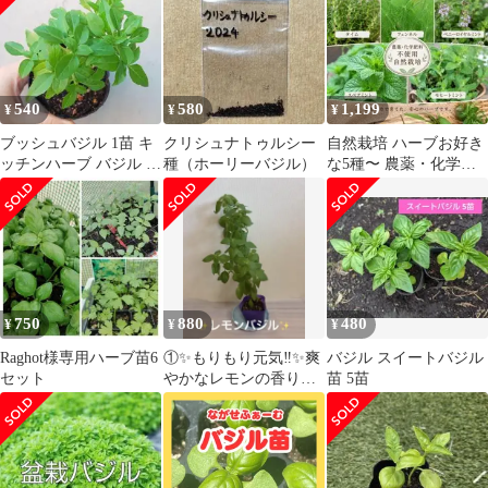
540
580
1,199
¥
¥
¥
ブッシュバジル 1苗 キ
クリシュナトゥルシー
自然栽培 ハーブお好き
ッチンハーブ バジル マ
種（ホーリーバジル）
な5種〜 農薬・化学肥
イクロバジル ハーブ
料不使用
苗 野菜苗
750
880
480
¥
¥
¥
Raghot様専用ハーブ苗6
①✨もりもり元気‼️✨爽
バジル スイートバジル
セット
やかなレモンの香り✨
苗 5苗
レモンバジル✨抜き苗
✨