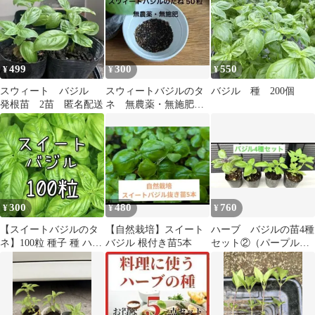
499
300
550
¥
¥
¥
スウィート バジル
スウィートバジルのタ
バジル 種 200個
発根苗 2苗 匿名配送
ネ 無農薬・無施肥
固定種
300
480
760
¥
¥
¥
【スイートバジルのタ
【自然栽培】スイート
ハーブ バジルの苗4種
ネ】100粒 種子 種 ハー
バジル 根付き苗5本
セット②（パープル、
ブ 家庭菜園
スイート、ホーリー、
レモン）