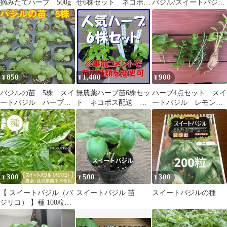
摘みたてハーブ 500g
せ6株セット ネコポス
バジル/スイートバジ
配送 苗の指定不可
ル おまとめ
850
1,400
900
¥
¥
¥
バジルの苗 5株 スイ
無農薬ハーブ苗6株セッ
ハーブ4点セット スイ
ートバジル ハーブ
ト ネコポス配送 組
ートバジル レモンバ
家庭菜園 栽培期間中
み合わせ変更可(事前コ
ーム アップルミン
農薬不使用 ピザ
メント必須)
ト ローズマリー 苗
300
500
300
¥
¥
¥
【 スイートバジル（バ
スイートバジル 苗
スイートバジルの種
ジリコ） 】種 100粒
ハーブ 定番 人気