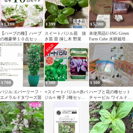
1,280
399
5,300
¥
¥
¥
【ハーブの種】ハーブ
スイートバジル苗 抜
未使用品U-ING Green
の種豪華１０点セット
き苗 苗 挿し木 野菜
Farm Cube 水耕栽培器
～ご希望のハーブに組
UH-CB01G
み換えも出来ます！～
700
300
300
¥
¥
¥
バジル:エバーリーフ・
⭐️スイートバジル⭐️赤バ
ハーブと花の種セット
エメラルドタワーズ苗
ジル⭐️ 種子 2種セット⭐️
チャービル ワイルドス
育て方付⭐️オマケ付⭐️
トロベリー他