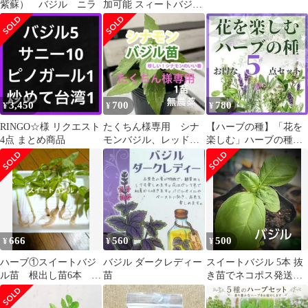
紫蘇） バジル ニラ
加可能 スィートバジ
ル 根付き苗 ハー
ブ 完全無農薬
3,450
700
780
¥
¥
¥
RINGO☆様 リクエスト
たくちん様専用 シナ
【ハーブの種】「花を
4点 まとめ商品
モンバジル、レッドバ
楽しむ」ハーブの種５
ジル、スイートバジ
点セット 人気セッ
ル セット
ト！組み換えOK♡
666
560
500
¥
¥
¥
ハーブ①スイートバジ
バジル ダークレディー
スイートバジル 5本 抜
ル苗 根出し苗6本 農
苗
き苗でネコポス発送予
薬不使用 野菜
定