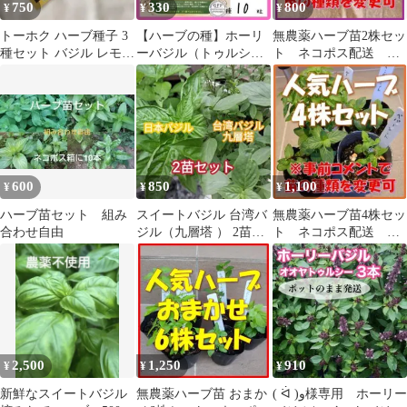
750
330
800
¥
¥
¥
トーホク ハーブ種子 3
【ハーブの種】ホーリ
無農薬ハーブ苗2株セッ
種セット バジル レモン
ーバジル（トゥルシー
ト ネコポス配送 組
シナモン
／カプール）種１０粒
み合わせ変更可(事前コ
芳香◎聖なるハーブ
メント必須)
600
850
1,100
¥
¥
¥
ハーブ苗セット 組み
スイートバジル 台湾バ
無農薬ハーブ苗4株セッ
合わせ自由
ジル（九層塔 ） 2苗セ
ト ネコポス配送 組
ット 抜き苗
み合わせ変更可(事前コ
メント必須)
2,500
1,250
910
¥
¥
¥
新鮮なスイートバジル
無農薬ハーブ苗 おまか
( ᐛ )و様専用 ホーリー