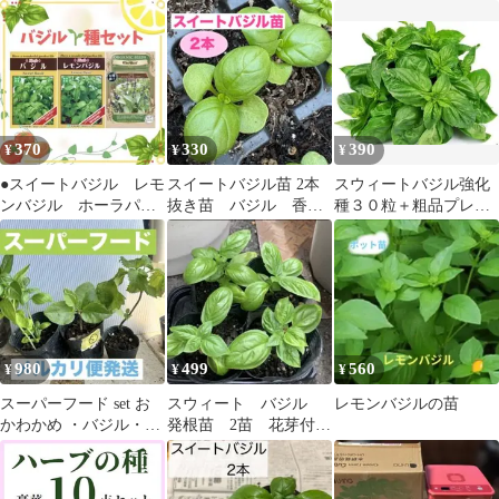
ジル 種 100粒以上
レディ 苗（土付き）
ラッフルバジル おま
け種子付き
370
330
390
¥
¥
¥
●スイートバジル レモ
スイートバジル苗 2本
スウィートバジル強化
ンバジル ホーラパー
抜き苗 バジル 香味
種３０粒＋粗品プレゼ
バジル 種セット
野菜
ント＋全国匿名送料無
作物の虫除けにも
料です＼(^o^)／
980
499
560
¥
¥
¥
スーパーフード set お
スウィート バジル
レモンバジルの苗
かわかめ ・バジル・青
発根苗 2苗 花芽付
じそ 有ると役立つハー
き 匿名配送
ブ 3種類