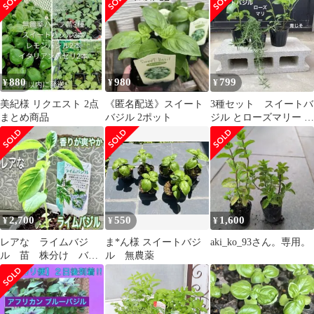
結びつくハーブの種
880
980
799
¥
¥
¥
美紀様 リクエスト 2点
《匿名配送》スイート
3種セット スイートバ
まとめ商品
バジル 2ポット
ジル とローズマリー と
青じそ
2,700
550
1,600
¥
¥
¥
レアな ライムバジ
ま*ん様 スイートバジ
aki_ko_93さん。専用。
ル 苗 株分け バジ
ル 無農薬
ル レモンバジル よ
り香りが強く 無農薬