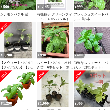
560
1,145
999
¥
¥
¥
シナモンバジル 苗
有機種子 グリーンフィ
フレッシュスイートバ
ールド a605 バジル (タ
ジル 苗5本
イバジル) / ホーラパー
0.4g 固定種 たね
1,200
990
400
¥
¥
¥
【スウィートバジル】
スイートバジル 根付
新鮮なスウィート・バ
【タイバジル】【レモ
き苗 6本セット 無農
ジル（2株1ポット）
ンバジル】の苗各1つず
薬栽培
つポットのまま発送
1,298
1,000
300
¥
¥
¥