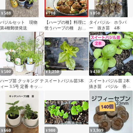
588
780
850
¥
¥
¥
バジルセット 現物
【ハーブの種】料理に
タイバジル ホラパ
第4種郵便発送
使うハーブの種 お得
ー 抜き苗 4本
な５点セット スパイ
ス料理に！
500
1,250
430
¥
¥
¥
ハーブ苗 クッキング テ
スイートバジル苗3本
スイートバジル苗 2本
ィー 3.5号 定番 キッチ
抜き苗 バジル 香味
ンハーブ チコリトレビ
野菜
ス スイートマジョラム
スープセロリ フェンネ
ル サラダバーネット ク
レソン ルバーブレッド
フレンチタラゴン ジェ
ノベーゼバジル ディル
660
980
3,999
¥
¥
¥
料理 多年草