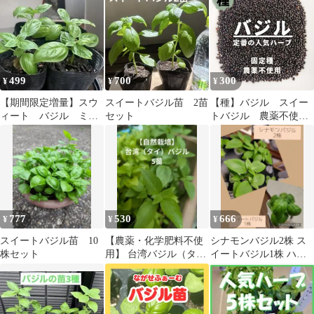
メント必須)
499
700
300
¥
¥
¥
【期間限定増量】スウ
スイートバジル苗 2苗
【種】バジル スイー
ィート バジル ミニ
セット
トバジル 農薬不使
苗 2→3苗 匿名配送
用 150粒
777
530
666
¥
¥
¥
スイートバジル苗 10
【農薬・化学肥料不使
シナモンバジル2株 ス
株セット
用】 台湾バジル（タイ
イートバジル1株 ハー
バジル・九層塔）苗 5
ブ苗セット
本