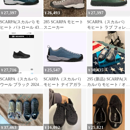
27,397
26,493
27,397
¥
¥
¥
SCARPA(スカルパ) モ
285 SCARPA モヒート
SCARPA（スカルパ）
ヒート パトロール 43
スニーカー
モヒート ラブ フォレス
280 新品
ト 43 280 新品
27,716
25,547
30,435
¥
¥
¥
SCARPA（スカルパ）
SCARPA（スカルパ）
295 (新品) SCARPA(ス
ウール ブラック 2024シ
モヒート ナイアガラ 43
カルパ) モヒート / オー
ーズン 280
280 新品
シャン
37,463
16,092
25,821
¥
¥
¥