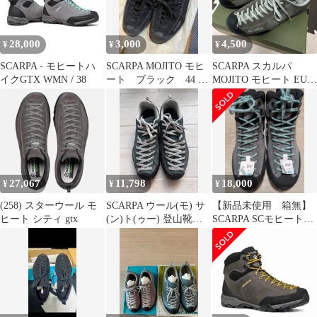
28,000
3,000
4,500
¥
¥
¥
SCARPA - モヒートハ
SCARPA MOJITO モヒ
SCARPA スカルパ
イクGTX WMN / 38
ート ブラック 44 サ
MOJITO モヒート EU40
イズ
25cm
27,067
11,798
18,000
¥
¥
¥
(258) スターウール モ
SCARPA ウール(モ) サ
【新品未使用 箱無】
ヒート シティ gtx
(ン)ト(ゥー) 登山靴
SCARPA SCモヒートハ
260mm
イクGTX WSM 24.5cm