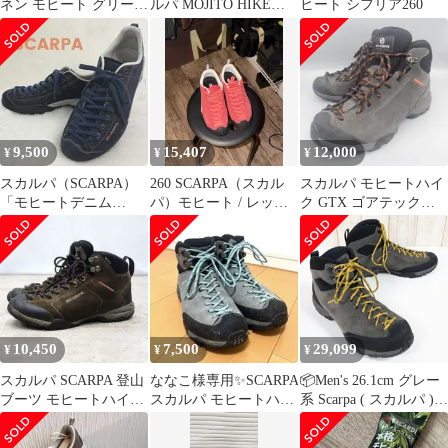
ネン モヒート グリーン
ルパ MOJITO HIKE
ヒート シフリア260
240
GTX モヒートハイク
GTX トレッキングシュ
ーズ ブーツ 43
9,500
15,407
12,000
¥
¥
¥
スカルパ（SCARPA）
260 SCARPA（スカル
スカルパ モヒートハイ
「モヒートデニム
パ）モヒート / レッド
ク GTX ゴアテックス
（Mojito Denim）
ハイビスカス
トレッキング 36 23cm
10,450
7,500
29,099
¥
¥
¥
スカルパ SCARPA 登山
ななこ様専用✨SCARPA
📦️Men's 26.1cm グレー
ブーツ モヒートハイク
スカルパ モヒートハイ
系 Scarpa ( スカルパ )
GTX ゴアテックス GO
クGTX ゴアテックス39
モヒート ハイク ゴアテ
ックス Mojito Hike Gtx