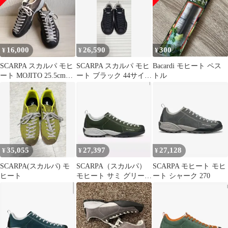
ハイカットシューズ モ
ジト SC22050 Men's
Titanium ハイキングシ
ューズ フットウェア
16,000
26,590
300
¥
¥
¥
SCARPA スカルパ モヒ
SCARPA スカルパ モヒ
Bacardi モヒート ペス
ート MOJITO 25.5cm
ート ブラック 44サイズ
トル
EU40 グレー
280-285
35,055
27,397
27,128
¥
¥
¥
SCARPA(スカルパ) モ
SCARPA（スカルパ）
SCARPA モヒート モヒ
ヒート
モヒート サミ グリーン
ート シャーク 270
43 280 新品