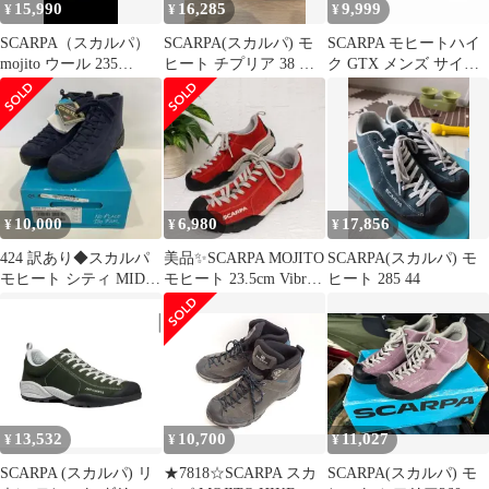
15,990
16,285
9,999
¥
¥
¥
SCARPA（スカルパ）
SCARPA(スカルパ) モ
SCARPA モヒートハイ
mojito ウール 235
ヒート チプリア 38 ナ
ク GTX メンズ サイズ
(EU37 1/2)
イアガラ 43
43
10,000
6,980
17,856
¥
¥
¥
424 訳あり◆スカルパ
美品✨SCARPA MOJITO
SCARPA(スカルパ) モ
モヒート シティ MID
モヒート 23.5cm Vibram
ヒート 285 44
GTX ウール サイズ違
スエード
い
13,532
10,700
11,027
¥
¥
¥
SCARPA (スカルパ) リ
★7818☆SCARPA スカ
SCARPA(スカルパ) モ