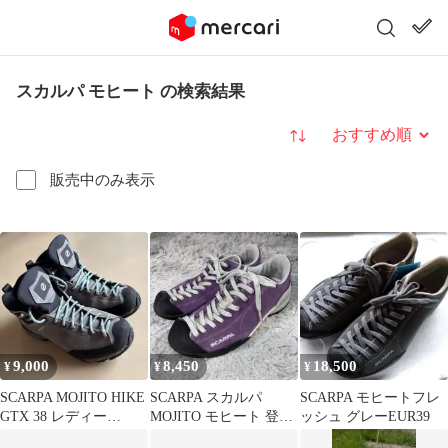
スカルパ モヒート の検索結果
並び替え
販売中のみ表示
9,000
8,450
18,500
¥
¥
¥
SCARPA MOJITO HIKE
SCARPA スカルパ
SCARPA モヒートフレ
GTX 38 レディー
MOJITO モヒート 登山
ッシュ グレーEUR39
ス 24.3cm
靴 ビブラムソール