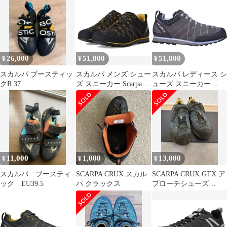
EU
26,000
51,800
51,800
¥
¥
¥
スカルパ ブースティッ
スカルパ メンズ シュー
スカルパ レディース シ
クR 37
ズ スニーカー Scarpa
ューズ スニーカー
Crux SharkMustard 1 マ
Scarpa Crux Shoe
スタード
Womens SharkLavender
ラベンダー
11,000
1,000
13,000
¥
¥
¥
スカルパ ブースティ
SCARPA CRUX スカル
SCARPA CRUX GTX ア
ック EU39.5
パ クラックス
プローチシューズ
EU43