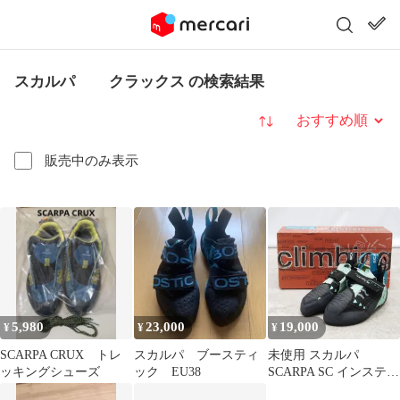
スカルパ クラックス の検索結果
並び替え
販売中のみ表示
5,980
23,000
19,000
¥
¥
¥
SCARPA CRUX トレ
スカルパ ブースティ
未使用 スカルパ
ッキングシューズ
ック EU38
SCARPA SC インスティ
ンクトVS WMN アクア