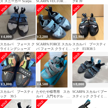
ズ スニーカー Scarpa
SCARPA VECTOR
クR 39
Crux 2 Approach Shoe
WMN 24.5cm ベクター
MensharkLight Olive オ
ウ
リーブ
4,000
2,280
2,980
¥
¥
¥
スカルパ フォース ク
SCARPA FORCE スカル
スカルパ ブースティ
ライミングシューズ
パ フォース クライミン
ック EUR38.5
グシューズ ボ
3,000
4,500
8,000
¥
¥
¥
スカルパ ブースティ
たやたや様専用 スカ
SCARPA スカルパ ブー
ック 39.5
ルパ 入門モデル 女
スティック クライミン
性用24.0cm箱付き
グシューズ EU39