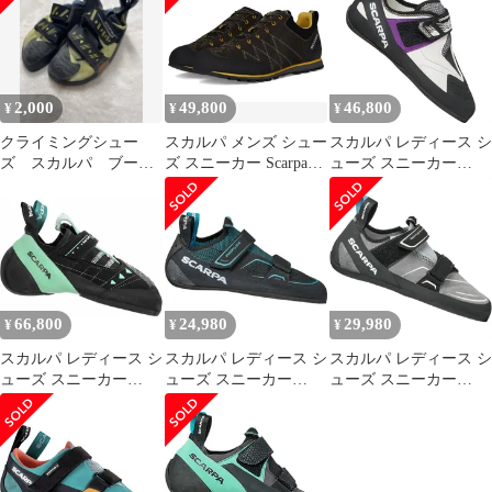
2,000
49,800
46,800
¥
¥
¥
クライミングシュー
スカルパ メンズ シュー
スカルパ レディース シ
ズ スカルパ ブース
ズ スニーカー Scarpa
ューズ スニーカー
ターS EUR37
Crux SharkMustard 2 マ
Scarpa Origin VS
スタード
Climbing Shoe Womens
WhitePurple ホワイト
66,800
24,980
29,980
¥
¥
¥
スカルパ レディース シ
スカルパ レディース シ
スカルパ レディース シ
ューズ スニーカー
ューズ スニーカー
ューズ スニーカー
Scarpa Instinct VS
Scarpa Reflex V
Scarpa Reflex VS
Climbing Shoe Womens
Climbing Shoe Womens
Climbing Shoe Womens
BlackAqua ブラック
BlackCeramic ブラック
Light GrayBlack ブラッ
ク