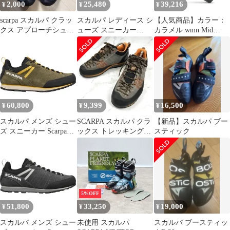
2,000
25,480
39,216
¥
¥
¥
scarpa スカルパ クラッ
スカルパ レディース シ
【人気商品】カラー：
クス アプローチシュー
ューズ スニーカー
カラメル wmn Mid
ズ EU41
Scarpa Crux Shoe
Generator 女性モデル ミ
Womens SharkBlue
ッド ジェネレーター ス
Radiance ブルー
カルパ
60,800
9,399
16,500
¥
¥
¥
スカルパ メンズ シュー
SCARPA スカルパ クラ
【新品】スカルパ ブー
ズ スニーカー Scarpa
ックス トレッキングシ
スティック
Crux 2 GTX Approach
ューズ グレー オレンジ
Shoe Mens
25
KalamataLemon Curry
5%OFF
51,800
33,250
19,000
¥
¥
¥
スカルパ メンズ シュー
未使用 スカルパ
スカルパ ブースティッ