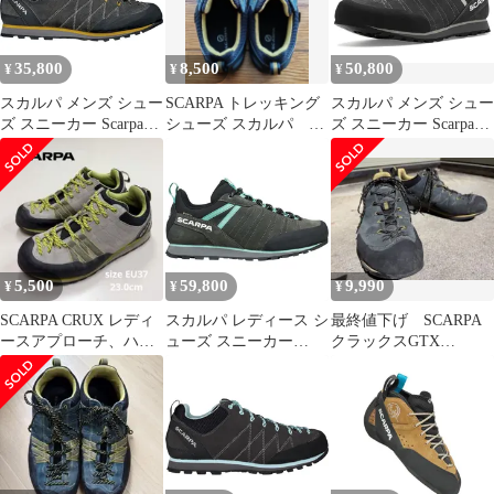
35,800
8,500
50,800
¥
¥
¥
スカルパ メンズ シュー
SCARPA トレッキング
スカルパ メンズ シュー
ズ スニーカー Scarpa
シューズ スカルパ ク
ズ スニーカー Scarpa
Crux Shoe Mens
ラックス 28,5㎝ 美
Crux 2 SharkLight Oli
SharkMustard マスター
品
ド
5,500
59,800
9,990
¥
¥
¥
SCARPA CRUX レディ
スカルパ レディース シ
最終値下げ SCARPA
ースアプローチ、ハイ
ューズ スニーカー
クラックスGTX
キングシューズ
Scarpa Crux 2 GTX
EU43（JP27.5cm）グレ
23.0cm
Approach Shoe
ー
WomensharkAqua アク
ア